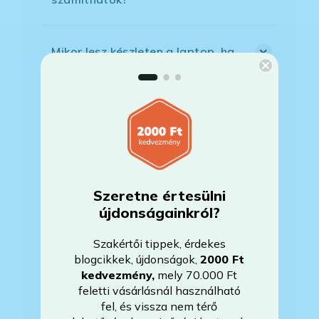
Mikor lesz készleten a laptop, ha
jelenleg nem elérhető?
Mikor vehetem át a rendelésem, ha
esetleg bővítést is kértem?
Mikor kapom meg a házhoz
Szeretne értesülni
szállítással megrendelt
újdonságainkról?
termékemet?
Szakértői tippek, érdekes
blogcikkek, újdonságok,
2000 Ft
Milyen szoftverek vannak előre
kedvezmény
,
mely 70.000 Ft
telepítve a laptopra?
feletti vásárlásnál használható
fel, és vissza nem térő