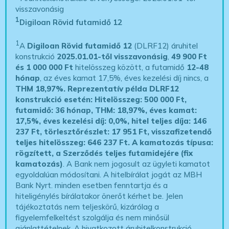
visszavonásig
1
Digiloan Rövid futamidő 12
1
A
Digiloan Rövid futamidő 12
(DLRF12) áruhitel
konstrukció
2025.01.01-től visszavonásig
,
49 900 Ft
és 1 000 000 Ft
hitelösszeg között, a futamidő
12-48
hónap
, az éves kamat 17,5%, éves kezelési díj nincs, a
THM 18,97%.
Reprezentatív példa DLRF12
konstrukció esetén: Hitelösszeg: 500 000 Ft,
futamidő: 36 hónap, THM: 18,97%, éves kamat:
17,5%, éves kezelési díj: 0,0%, hitel teljes díja: 146
237 Ft, törlesztőrészlet: 17 951 Ft, visszafizetendő
teljes hitelösszeg: 646 237 Ft.
A kamatozás típusa:
rögzített, a Szerződés teljes futamidejére (fix
kamatozás)
. A Bank nem jogosult az ügyleti kamatot
egyoldalúan módosítani. A hitelbírálat jogát az MBH
Bank Nyrt. minden esetben fenntartja és a
hiteligénylés bírálatakor önerőt kérhet be. Jelen
tájékoztatás nem teljeskörű, kizárólag a
figyelemfelkeltést szolgálja és nem minősül
ajánlattételnek. A hivatkozott áruhitelkonstrukció