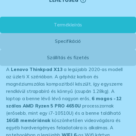
LEHETŐSÉG
Termékleírás
Specifikáció
Szállítás és fizetés
A
Lenovo Thinkpad X13
a legújabb 2020-as modell
az üzleti X szériában. A gépház karbon és
magnéziumszálas kompozitból készült, így egyszerre
rendkívül strapabíró és könnyű (csupán 1.28kg). A
laptop a benne lévő lévő nagyon erős,
6 magos -12
szálas AMD Ryzen 5 PRO 4650U
processzornak
(erősebb, mint egy i7-10510U) és a benne található
16GB memóriának
köszönhetően videovágásra és
egyéb hardverigényes feladatokra is alkalmas. A
notebookban a legújabb
WIFI 6
-os Wifi kártya