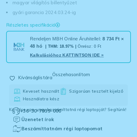
magyar világítós billentyűzet
gyári garancia 2024.03.24-ig
Részletes specifikáció
Rendeljen MBH Online Áruhitellel:
8 734 Ft ×
48 hó
| THM: 18.97% |
Önrész: 0 Ft
Kalkulációhoz
KATTINTSON IDE
»
Összehasonlítom
Kívánságlistára
Keveset használt
Szigorúan tesztelt kijelző
Használatra kész
Kérdése van, vagy beszámíttatná régi laptopját? Segítünk!
+36-30-7939-000
Üzenetet írok
Beszámíttatnám régi laptopomat