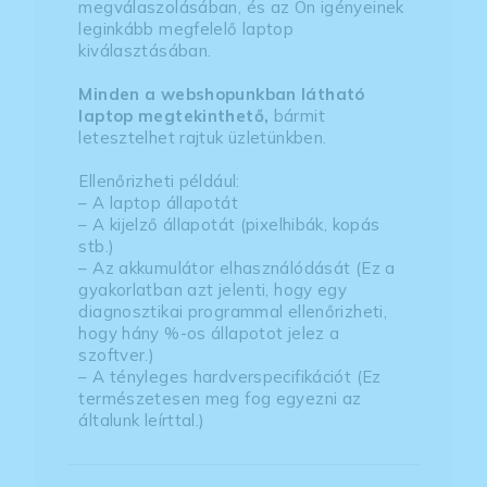
megválaszolásában, és az Ön igényeinek
leginkább megfelelő laptop
kiválasztásában.
Minden a webshopunkban látható
laptop megtekinthető,
bármit
letesztelhet rajtuk üzletünkben.
Ellenőrizheti például:
– A laptop állapotát
– A kijelző állapotát (pixelhibák, kopás
stb.)
– Az akkumulátor elhasználódását (Ez a
gyakorlatban azt jelenti, hogy egy
diagnosztikai programmal ellenőrizheti,
hogy hány %-os állapotot jelez a
szoftver.)
– A tényleges hardverspecifikációt (Ez
természetesen meg fog egyezni az
általunk leírttal.)