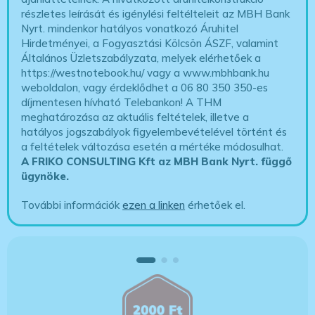
részletes leírását és igénylési feltélteleit az MBH Bank
Nyrt. mindenkor hatályos vonatkozó Áruhitel
Hirdetményei, a Fogyasztási Kölcsön ÁSZF, valamint
Általános Üzletszabályzata, melyek elérhetőek a
https://westnotebook.hu/
vagy a www.mbhbank.hu
weboldalon, vagy érdeklődhet a 06 80 350 350-es
díjmentesen hívható Telebankon! A THM
meghatározása az aktuális feltételek, illetve a
hatályos jogszabályok figyelembevételével történt és
a feltételek változása esetén a mértéke módosulhat.
A FRIKO CONSULTING Kft az MBH Bank Nyrt. függő
ügynöke
.
További információk
ezen a linken
érhetőek el.