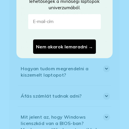
lehetőségek a minőségi laptopok
univerzumából.
Mit jelent, hogy magyar/magyar
kiosztású európai/külföldi kiosztású
E-mail-cím
a billentyűzet?
Bankkártyával tudok Önöknél
Nem akarok lemaradni →
fizetni?
Hogyan tudom megrendelni a
kiszemelt laptopot?
Áfás számlát tudnak adni?
Mit jelent az, hogy Windows
licenszkód van a BIOS-ban?