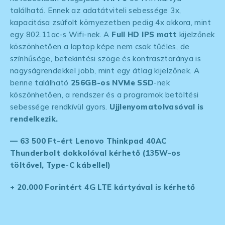
található. Ennek az adatátviteli sebessége 3x,
kapacitása zsúfolt környezetben pedig 4x akkora, mint
egy 802.11ac-s Wifi-nek. A
Full HD IPS matt
kijelzőnek
köszönhetően a laptop képe nem csak tűéles, de
színhűsége, betekintési szöge és kontrasztaránya is
nagyságrendekkel jobb, mint egy átlag kijelzőnek. A
benne található
256GB-os NVMe SSD
-nek
köszönhetően, a rendszer és a programok betöltési
sebessége rendkívül gyors.
Ujjlenyomatolvasóval is
rendelkezik.
— 63 500 Ft-ért Lenovo Thinkpad 40AC
Thunderbolt dokkolóval kérhető (135W-os
töltővel, Type-C kábellel)
+ 20.000 Forintért 4G LTE kártyával is kérhető