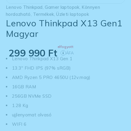
Lenovo Thinkpad
,
Gamer laptopok
,
Könnyen
hordozható
,
Termékek
,
Üzleti laptopok
Lenovo Thinkpad X13 Gen1
Magyar
elfogyott
299 990
Ft
ÁFA
i
Lenovo Thinkpad X13 Gen 1
13.3'' FHD IPS (97% sRGB)
AMD Ryzen 5 PRO 4650U (12v.mag)
16GB RAM
256GB NVMe SSD
1.28 Kg
ujjlenyomat olvasó
WIFI 6