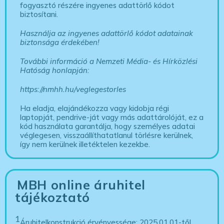
fogyasztó részére ingyenes adattörlő kódot
biztosítani.
Használja az ingyenes adattörlő kódot adatainak
biztonsága érdekében!
További információ a Nemzeti Média- és Hírközlési
Hatóság honlapján:
https://nmhh.hu/veglegestorles
Ha eladja, elajándékozza vagy kidobja régi
laptopját, pendrive-ját vagy más adattárolóját, ez a
kód használata garantálja, hogy személyes adatai
véglegesen, visszaállíthatatlanul törlésre kerülnek,
így nem kerülnek illetéktelen kezekbe.
MBH online áruhitel
tájékoztató
1
Áruhitelkonstrukció érvényessége: 2025.01.01-től