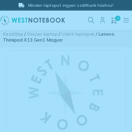
Minden laptopot ingyen szállítunk házhoz!
0
Kezdőlap
/
Összes laptop
/
Üzleti laptopok
/ Lenovo
Thinkpad X13 Gen1 Magyar