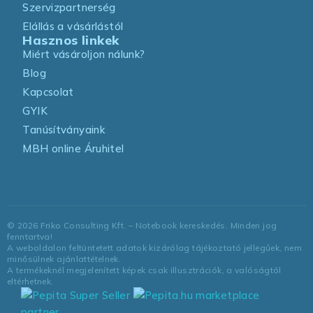
Szervizpartnerség
Elállás a vásárlástól
Hasznos linkek
Miért vásároljon nálunk?
Blog
Kapcsolat
GYIK
Tanúsítványaink
MBH online Áruhitel
©
2026
Friko Consulting Kft. – Notebook kereskedés. Minden jog
fenntartva!
A weboldalon feltüntetett adatok kizárólag tájékoztató jellegűek, nem
minősülnek ajánlattételnek.
A termékeknél megjelenített képek csak illusztrációk, a valóságtól
eltérhetnek.
marketplace
partner