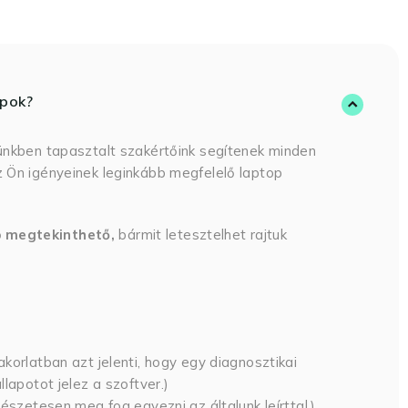
opok?
ünkben tapasztalt szakértőink segítenek minden
 Ön igényeinek leginkább megfelelő laptop
p megtekinthető,
bármit letesztelhet rajtuk
korlatban azt jelenti, hogy egy diagnosztikai
lapotot jelez a szoftver.)
észetesen meg fog egyezni az általunk leírttal.)