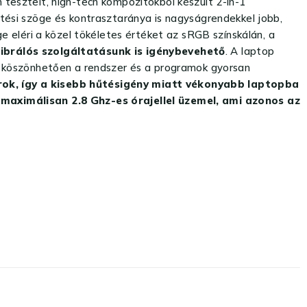
tesztelt, high-tech kompozitokból készült 2-in-1
tési szöge és kontrasztaránya is nagyságrendekkel jobb,
ége eléri a közel tökéletes értéket az sRGB színskálán, a
librálós szolgáltatásunk is igénybevehető
. A laptop
k
köszönhetően a rendszer és a programok gyorsan
rok, így a kisebb hűtésigény miatt vékonyabb laptopba
 maximálisan 2.8 Ghz-es órajellel üzemel, ami azonos az