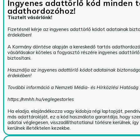
Ingyenes adattörlő kód minden t
adathordozóhoz!
Tisztelt vásárlónk!
Fizetésnél kérje az ingyenes adattörlő kódot adatainak biz
érdekében!
A Kormány döntése alapján a kereskedő tartós adathordoz
vásárlásakor köteles a fogyasztó részére ingyenes adattörl
biztosítani.
Használja az ingyenes adattörlő kódot adatainak biztonság
érdekében!
További információ a Nemzeti Média- és Hírközlési Hatóság
https://nmhh.hu/veglegestorles
Ha eladja, elajándékozza vagy kidobja régi laptopját, pendri
más adattárolóját, ez a kód használata garantálja, hogy sz
adatai véglegesen, visszaállíthatatlanul törlésre kerülnek, íg
kerülnek illetéktelen kezekbe.