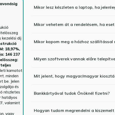
zavonásig
Mikor lesz készleten a laptop, ha jelenl
Mikor vehetem át a rendelésem, ha esetl
ukció
itelösszeg
kezelési díj
Mikor kapom meg a házhoz szállítással
strukció
HM: 18,97%,
ja: 146 237
Milyen szoftverek vannak előre telepítv
telösszeg:
teljes
yleti kamatot
rt. minden
Mit jelent, hogy magyar/magyar kiosztás
t be. Jelen
zolgálja és
ió részletes
Bankkártyával tudok Önöknél fizetni?
r hatályos
F, valamint
Hogyan tudom megrendelni a kiszemelt
n, vagy