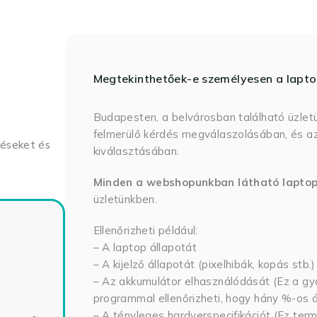
Megtekinthetőek-e személyesen a lapt
Budapesten, a belvárosban található üzlet
felmerülő kérdés megválaszolásában, és az
déseket és
kiválasztásában.
Minden a webshopunkban látható lapto
üzletünkben.
Ellenőrizheti például:
– A laptop állapotát
– A kijelző állapotát (pixelhibák, kopás stb.)
– Az akkumulátor elhasználódását (Ez a gya
programmal ellenőrizheti, hogy hány %-os ál
– A tényleges hardverspecifikációt (Ez term