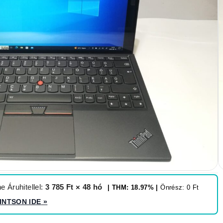
tablet Gen1
érintőkijelző (91% sRGB
et
 Áruhitellel:
3 785 Ft × 48 hó
| THM: 18.97% |
Önrész: 0 Ft
INTSON IDE
»