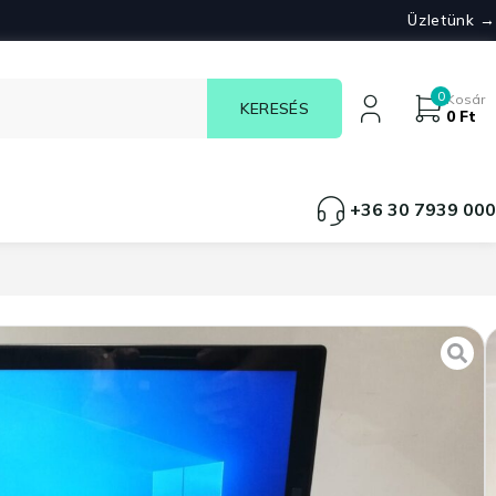
Üzletünk →
0
Kosár
0
Ft
+36 30 7939 000
nyős laptopok
,
Könnyen hordozható
,
Termékek
,
Üzleti
d x1 tablet Gen1 Magyar
elfogyott