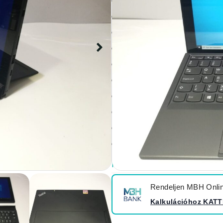
Lenovo Thinkpad x1 2-in-1 
12" FHD+ (2160×1440) IPS 
300nit)
m5-6Y57 (i5)
8GB RAM
512GB SSD
magyar világítós billentyűz
ujjlenyomat olvasó
1.04kg
6 hó garancia
Részletes specifikáció
Rendeljen MBH Online
Kalkulációhoz
KATT