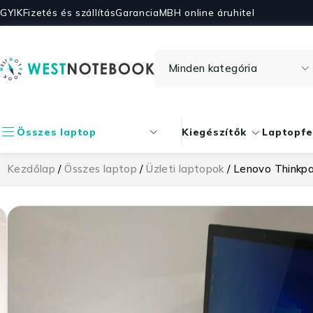
GYIK
Fizetés és szállítás
Garancia
MBH online áruhitel
Összes laptop
Kiegészítők
Laptopfe
Kezdőlap
/
Összes laptop
/
Üzleti laptopok
/ Lenovo Thinkp