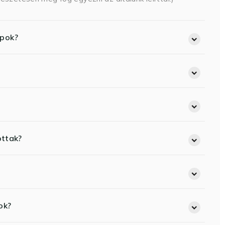
opok?
ottak?
ok?