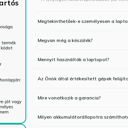
artós
Megtekinthetőek-e személyesen a lapt
tonsága
Megvan még a készülék?
ó termék
ő kódot
Mennyit használták a laptopot?
a
Az Önök által értékesített gépek felújít
 honlapján:
Mire vonatkozik a garancia?
ve-ját vagy
emélyes
y nem
Milyen akkumulátorállapotra számíthat