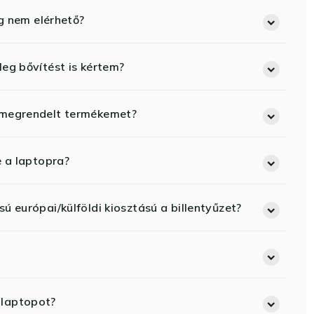
eg nem elérhető?
eg bővítést is kértem?
 megrendelt termékemet?
e a laptopra?
ú európai/külföldi kiosztású a billentyűzet?
 laptopot?