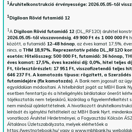
1
Áruhitelkonstrukció érvényessége: 2026.05.05-től viss
1
Digiloan Rövid futamidő 12
1
A
Digiloan Rövid futamidő 12
(DL_RF12O) áruhitel konstr
2026.05.05-től visszavonásig
,
49 900 Ft és 1 000 000 Ft
h
között, a futamidő
12-48 hónap
, az éves kamat 17,5%, éves 
nincs, a
THM 18,97%.
Reprezentatív példa DL_RF12O kon
esetén: Hitelösszeg: 500 000 Ft, futamidő: 36 hónap, T
éves kamat: 17,5%, éves kezelési díj: 0,0%, hitel teljes dí
Ft, törlesztőrészlet: 17 951 Ft, visszafizetendő teljes hi
646 237 Ft.
A kamatozás típusa: rögzített, a Szerződés 
futamidejére (fix kamatozás)
. A Bank nem jogosult az üg
egyoldalúan módosítani. A hitelbírálat jogát az MBH Bank Ny
esetben fenntartja és a hiteligénylés bírálatakor önerőt kérhe
tájékoztatás nem teljeskörű, kizárólag a figyelemfelkeltést s
nem minősül ajánlattételnek. A hivatkozott áruhitelkonstrukc
leírását és igénylési feltélteleit az MBH Bank Nyrt. mindenko
vonatkozó Áruhitel Hirdetményei, a Fogyasztási Kölcsön ÁSZ
Általános Üzletszabályzata, melyek elérhetőek a
https://westnotebook.hu/
vagy a www.mbhbank.hu weboldalo