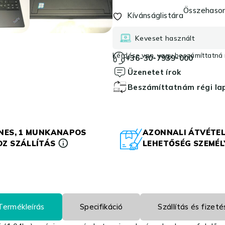
Összehason
Kívánságlistára
Keveset használt
Kérdése van, vagy beszámíttatná r
+36-30-7939-000
Üzenetet írok
Beszámíttatnám régi l
NES, 1 MUNKANAPOS
AZONNALI ÁTVÉTEL
Z SZÁLLÍTÁS
LEHETŐSÉG SZEMÉ
Termékleírás
Specifikáció
Szállítás és fizeté