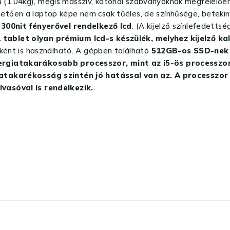
 (1.04kg), mégis masszív, katonai szabványoknak megfelelően 
tően a laptop képe nem csak tűéles, de színhűsége, betekin
300nit fényerővel rendelkező lcd
. (A kijelző színlefedetts
 tablet olyan prémium lcd-s készülék, melyhez kijelző ka
ként is használható. A gépben található
512GB-os SSD-ne
ergiatakarákosabb processzor, mint az i5-ös processzo
iatakarékosság szintén jó hatással van az. A processzor
vasóval is rendelkezik.