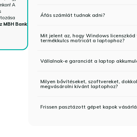
nkon! A
s
Áfás számlát tudnak adni?
ltozása
az MBH Bank
Mit jelent az, hogy Windows licenszk
termékkulcs matricát a laptophoz?
Vállalnak-e garanciát a laptop akkumul
Milyen bővítéseket, szoftvereket, dokko
megvásárolni kívánt laptophoz?
Frissen pasztázott gépet kapok vásárlá