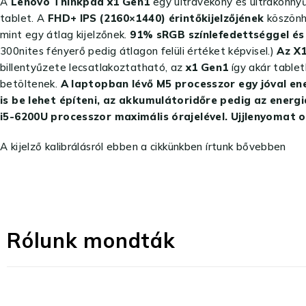
A
Lenovo Thinkpad x1 Gen1
egy ultravékony és ultrakönnyű
tablet. A
FHD+ IPS (2160×1440) érintőkijelzőjének
köszönhe
mint egy átlag kijelzőnek.
91% sRGB színlefedettséggel és 
300nites fényerő pedig átlagon felüli értéket képvisel.)
Az X1
billentyűzete lecsatlakoztatható, az
x1 Gen1
így akár tablet
betöltenek.
A laptopban lévő M5 processzor egy jóval en
is be lehet építeni, az akkumulátoridőre pedig az energ
i5-6200U processzor maximális órajelével. Ujjlenyomat ol
A kijelző kalibrálásról ebben a cikkünkben írtunk bővebben
Rólunk mondták