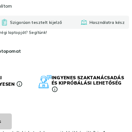
lítom
Szigorúan tesztelt kijelző
Használatra kész
égi laptopját? Segítünk!
aptopomat
I
INGYENES SZAKTANÁCSADÁS
ÉS KIPRÓBÁLÁSI LEHETŐSÉG
LYESEN
s