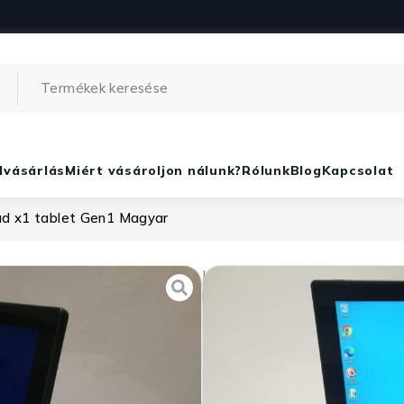
lvásárlás
Miért vásároljon nálunk?
Rólunk
Blog
Kapcsolat
ad x1 tablet Gen1 Magyar
Lenovo Thinkpad
,
Érintőképer
laptopok
Lenovo Thinkpa
129 990
Ft
ÁFA
i