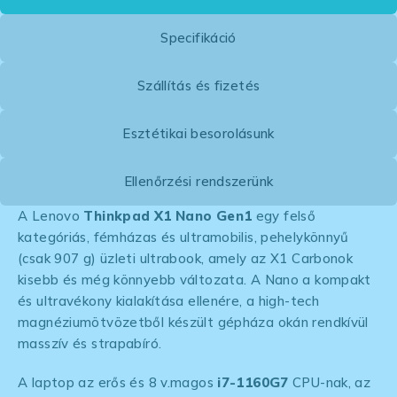
Specifikáció
Szállítás és fizetés
Esztétikai besorolásunk
Ellenőrzési rendszerünk
A Lenovo
Thinkpad X1 Nano Gen1
egy felső
kategóriás, fémházas és ultramobilis, pehelykönnyű
(csak 907 g) üzleti ultrabook, amely az X1 Carbonok
kisebb és még könnyebb változata. A Nano a kompakt
és ultravékony kialakítása ellenére, a high-tech
magnéziumötvözetből készült gépháza okán rendkívül
masszív és strapabíró.
A laptop az erős és 8 v.magos
i7-1160G7
CPU-nak, az