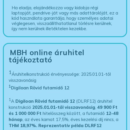
Ha eladja, elajándékozza vagy kidobja régi
laptopját, pendrive-ját vagy más adattárolóját, ez a
kód használata garantálja, hogy személyes adatai
véglegesen, visszaállíthatatlanul törlésre kerülnek,
így nem kerülnek illetéktelen kezekbe.
MBH online áruhitel
tájékoztató
1
Áruhitelkonstrukció érvényessége: 2025.01.01-től
visszavonásig
1
Digiloan Rövid futamidő 12
1
A
Digiloan Rövid futamidő 12
(DLRF12) áruhitel
konstrukció
2025.01.01-től visszavonásig
,
49 900 Ft
és 1 000 000 Ft
hitelösszeg között, a futamidő
12-48
hónap
, az éves kamat 17,5%, éves kezelési díj nincs, a
THM 18,97%.
Reprezentatív példa DLRF12