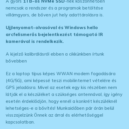
A gyors
1TB-os NVMe SSD
-nek köszönhetően
nemcsak a rendszer és a programok betöltése
villámgyors, de bőven jut hely adattárolásra is.
Ujjlenyomat-olvasóval és Windows hello
arcfelismerős bejelentkezést támogató IR
kamerával is rendelkezik.
A kijelző kalibrálásról ebben a cikkünkben írtunk
bővebben
Ez a laptop típus képes WWAN modem fogadására
(4G/5G), ami képessé teszi mobilinternet vételére és
GPS jeladásra. Mivel az esetek egy kis részében nem
látják el a készüléket a szükséges antennával, így igény
esetén érdeklődjön, hogy ennél a konkrét készüléknél
lehetséges-e a bővítés! Munkaidőben pár órán belül
visszajelzünk Önnek az árral és elérhetőséggel
kapcsolatban.