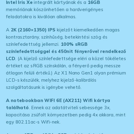
Intel Iris Xe
integrált kártyának és a
16GB
memóriának köszönhetően a hardverigényes
feladatokra is kiválóan alkalmas.
A
2K (2160×1350) IPS
kijelzőt kiemelkedően magas
kontrasztarány, színhűség, betekintési szög és
színlefedettség jellemzi.
100% sRGB
színlefedettséggel és 450nit fényerővel rendelkező
LCD
. (A kijelző színlefedettsége eléri a közel tökéletes
értéket az sRGB színskálán, a fényerő pedig messze
átlagon felüli értékű.) Az X1 Nano Gen1 olyan prémium
LCD-s készülék, melyhez kijelző-kalibrálós
szolgáltatásunk is igénybe vehető.
A notebookban WIFI 6E (AX211) Wifi kártya
található
. Ennek az adatátviteli sebessége 3x,
kapacitása zsúfolt környezetben pedig 4x akkora, mint
egy 802.11ac-s Wifi-nek.