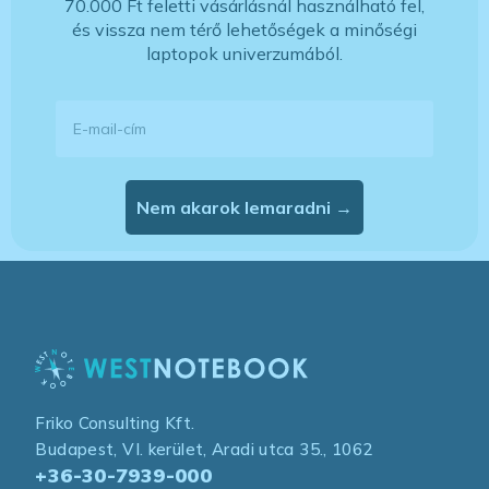
70.000 Ft feletti vásárlásnál használható fel,
és vissza nem térő lehetőségek a minőségi
laptopok univerzumából.
E-mail-cím
Nem akarok lemaradni →
Friko Consulting Kft.
Budapest, VI. kerület, Aradi utca 35., 1062
+36-30-7939-000