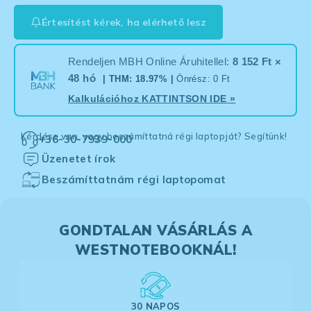
Értesítést kérek, ha elérhető lesz
Rendeljen MBH Online Áruhitellel:
8 152 Ft ×
48 hó
| THM: 18.97% |
Önrész: 0 Ft
Kalkulációhoz
KATTINTSON IDE
»
Kérdése van, vagy beszámíttatná régi laptopját? Segítünk!
+36-30-7939-000
Üzenetet írok
Beszámíttatnám régi laptopomat
GONDTALAN VÁSÁRLÁS A
WESTNOTEBOOKNÁL!
30 NAPOS