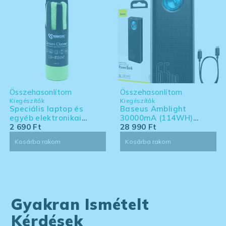
Összehasonlítom
Összehasonlítom
Kiegészítők
Kiegészítők
Speciális laptop és
Baseus Amblight
egyéb elektronikai
30000mA (114WH)
eszköz tisztító készlet -
2 690
Ft
powerbank - Laptoppal
28 990
Ft
nagy kiszerelés
kompatibilis powerbank
Kosárba rakom
Kosárba rakom
Gyakran Ismételt
Kérdések