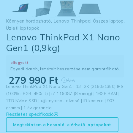
Könnyen hordozható
,
Lenovo Thinkpad
,
Összes laptop
,
Üzleti laptopok
Lenovo ThinkPad X1 Nano
Gen1 (0,9kg)
elfogyott
Egyedi darab, ismételt beszerzése nem garantálható.
279 990
Ft
ÁFA
i
Lenovo ThinkPad X1 Nano Gen1 | 13″ 2K (2160×1350) IPS
(100% sRGB, 450nit) | i7-1160G7 (8 v.mag) | 16GB RAM |
1TB NVMe SSD | ujjlenyomat-olvasó | IR kamera | 907
gramm | 1 év garancia
Részletes specifikáció
Megtekintem a hasonló, elérhető laptopokat