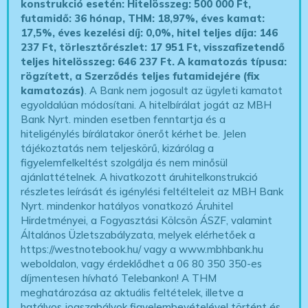
konstrukció esetén: Hitelösszeg: 500 000 Ft,
futamidő: 36 hónap, THM: 18,97%, éves kamat:
17,5%, éves kezelési díj: 0,0%, hitel teljes díja: 146
237 Ft, törlesztőrészlet: 17 951 Ft, visszafizetendő
teljes hitelösszeg: 646 237 Ft.
A kamatozás típusa:
rögzített, a Szerződés teljes futamidejére (fix
kamatozás)
. A Bank nem jogosult az ügyleti kamatot
egyoldalúan módosítani. A hitelbírálat jogát az MBH
Bank Nyrt. minden esetben fenntartja és a
hiteligénylés bírálatakor önerőt kérhet be. Jelen
tájékoztatás nem teljeskörű, kizárólag a
figyelemfelkeltést szolgálja és nem minősül
ajánlattételnek. A hivatkozott áruhitelkonstrukció
részletes leírását és igénylési feltélteleit az MBH Bank
Nyrt. mindenkor hatályos vonatkozó Áruhitel
Hirdetményei, a Fogyasztási Kölcsön ÁSZF, valamint
Általános Üzletszabályzata, melyek elérhetőek a
https://westnotebook.hu/
vagy a www.mbhbank.hu
weboldalon, vagy érdeklődhet a 06 80 350 350-es
díjmentesen hívható Telebankon! A THM
meghatározása az aktuális feltételek, illetve a
hatályos jogszabályok figyelembevételével történt és