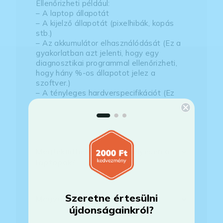
Ellenőrizheti például:
– A laptop állapotát
– A kijelző állapotát (pixelhibák, kopás
stb.)
– Az akkumulátor elhasználódását (Ez a
gyakorlatban azt jelenti, hogy egy
diagnosztikai programmal ellenőrizheti,
hogy hány %-os állapotot jelez a
szoftver.)
– A tényleges hardverspecifikációt (Ez
természetesen meg fog egyezni az
általunk leírttal.)
Megtekinthetőek-e személyesen a
laptopok?
Szeretne értesülni
Megvan még a készülék?
újdonságainkról?