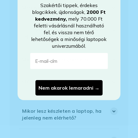
Szakértői tippek, érdekes
Mennyit használták a laptopot?
blogcikkek, újdonságok,
2000 Ft
kedvezmény
,
mely 70.000 Ft
feletti vásárlásnál használható
Az Önök által értékesített gépek
fel, és vissza nem térő
felújítottak?
lehetőségek a minőségi laptopok
univerzumából.
E-mail-cím
Mire vonatkozik a garancia?
Milyen akkumulátorállapotra
Nem akarok lemaradni →
számíthatok?
Mikor lesz készleten a laptop, ha
jelenleg nem elérhető?