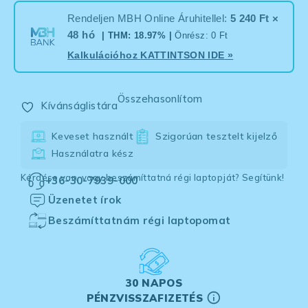
Rendeljen MBH Online Áruhitellel:
5 240 Ft ×
48 hó
| THM: 18.97% |
Önrész: 0 Ft
Kalkulációhoz
KATTINTSON IDE
»
Összehasonlítom
Kívánságlistára
Keveset használt
Szigorúan tesztelt kijelző
Használatra kész
Kérdése van, vagy beszámíttatná régi laptopját? Segítünk!
+36-30-7939-000
Üzenetet írok
Beszámíttatnám régi laptopomat
30 NAPOS
PÉNZVISSZAFIZETÉS