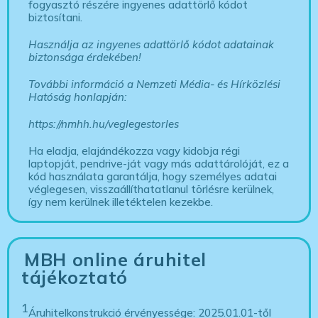
fogyasztó részére ingyenes adattörlő kódot
biztosítani.
Használja az ingyenes adattörlő kódot adatainak
biztonsága érdekében!
További információ a Nemzeti Média- és Hírközlési
Hatóság honlapján:
https://nmhh.hu/veglegestorles
Ha eladja, elajándékozza vagy kidobja régi
laptopját, pendrive-ját vagy más adattárolóját, ez a
kód használata garantálja, hogy személyes adatai
véglegesen, visszaállíthatatlanul törlésre kerülnek,
így nem kerülnek illetéktelen kezekbe.
MBH online áruhitel
tájékoztató
1
Áruhitelkonstrukció érvényessége: 2025.01.01-től