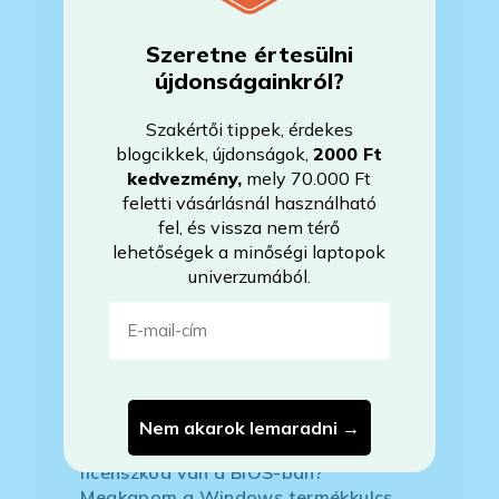
Mit jelent, hogy magyar/magyar
kiosztású európai/külföldi kiosztású
Szeretne értesülni
a billentyűzet?
újdonságainkról?
Szakértői tippek, érdekes
blogcikkek, újdonságok,
2000 Ft
Bankkártyával tudok Önöknél
kedvezmény
,
mely 70.000 Ft
fizetni?
feletti vásárlásnál használható
fel, és vissza nem térő
lehetőségek a minőségi laptopok
Hogyan tudom megrendelni a
univerzumából.
kiszemelt laptopot?
E-mail-cím
Áfás számlát tudnak adni?
Nem akarok lemaradni →
Mit jelent az, hogy Windows
licenszkód van a BIOS-ban?
Megkapom a Windows termékkulcs