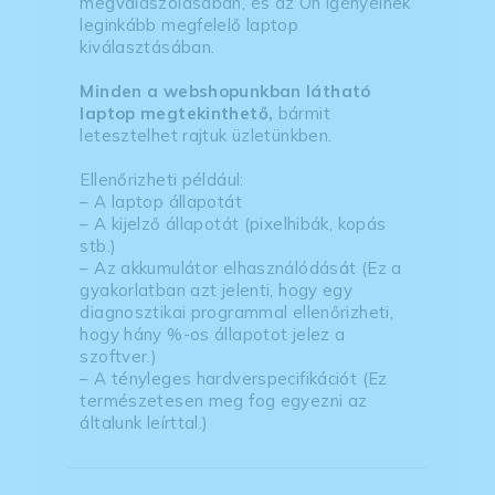
megválaszolásában, és az Ön igényeinek
leginkább megfelelő laptop
kiválasztásában.
Minden a webshopunkban látható
laptop megtekinthető,
bármit
letesztelhet rajtuk üzletünkben.
Ellenőrizheti például:
– A laptop állapotát
– A kijelző állapotát (pixelhibák, kopás
stb.)
– Az akkumulátor elhasználódását (Ez a
gyakorlatban azt jelenti, hogy egy
diagnosztikai programmal ellenőrizheti,
hogy hány %-os állapotot jelez a
szoftver.)
– A tényleges hardverspecifikációt (Ez
természetesen meg fog egyezni az
általunk leírttal.)