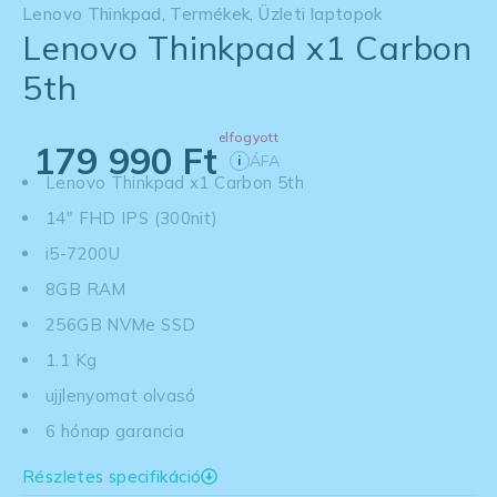
Lenovo Thinkpad
,
Termékek
,
Üzleti laptopok
Lenovo Thinkpad x1 Carbon
5th
elfogyott
179 990
Ft
ÁFA
i
Lenovo Thinkpad x1 Carbon 5th
14" FHD IPS (300nit)
i5-7200U
8GB RAM
256GB NVMe SSD
1.1 Kg
ujjlenyomat olvasó
6 hónap garancia
Részletes specifikáció