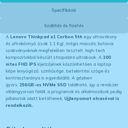
Specifikáció
Szállítás és fizetés
A
Lenovo Thinkpad x1 Carbon
5th
egy ultravékony
és ultrakönnyű (csak 1.1 Kg), mégis masszív, katonai
szabványoknak megfelelően tesztelt, high-tech
kompozitokból készült strapabíró ultrabook. A
300
nites FHD IPS
kijelzőjének köszönhetően a laptop
képe lenyűgöző, színhűsége, betekintési szöge és
kontrasztaránya is egyedülálló. A gépben
gyors,
256GB-os NVMe SSD
található, így a rendszer
villámgyorsan feláll, a programok és alkalmazások pedig
pillanatok alatt betöltenek.
Ujjlenyomat olvasóval is
rendelkezik.