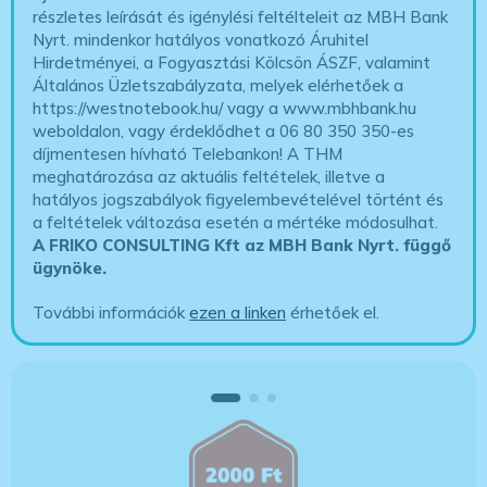
részletes leírását és igénylési feltélteleit az MBH Bank
Nyrt. mindenkor hatályos vonatkozó Áruhitel
Hirdetményei, a Fogyasztási Kölcsön ÁSZF, valamint
Általános Üzletszabályzata, melyek elérhetőek a
https://westnotebook.hu/
vagy a www.mbhbank.hu
weboldalon, vagy érdeklődhet a 06 80 350 350-es
díjmentesen hívható Telebankon! A THM
meghatározása az aktuális feltételek, illetve a
hatályos jogszabályok figyelembevételével történt és
a feltételek változása esetén a mértéke módosulhat.
A FRIKO CONSULTING Kft az MBH Bank Nyrt. függő
ügynöke
.
További információk
ezen a linken
érhetőek el.