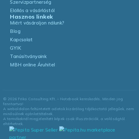
Szervizpartnerség
Elállás a vásárlástól
Hasznos linkek
Miért vásároljon nálunk?
Blog
Kapcsolat
GYIK
Tanúsítványaink
MBH online Áruhitel
©
2026
Friko Consulting Kft. – Notebook kereskedés. Minden jog
fenntartva!
A weboldalon feltüntetett adatok kizárólag tájékoztató jellegűek, nem
minősülnek ajánlattételnek.
A termékeknél megjelenített képek csak illusztrációk, a valóságtól
eltérhetnek.
marketplace
partner