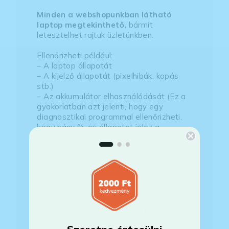
Minden a webshopunkban látható
laptop megtekinthető,
bármit
letesztelhet rajtuk üzletünkben.
Ellenőrizheti például:
– A laptop állapotát
– A kijelző állapotát (pixelhibák, kopás
stb.)
– Az akkumulátor elhasználódását (Ez a
gyakorlatban azt jelenti, hogy egy
diagnosztikai programmal ellenőrizheti,
hogy hány %-os állapotot jelez a
szoftver.)
– A tényleges hardverspecifikációt (Ez
természetesen meg fog egyezni az
általunk leírttal.)
Megtekinthetőek-e személyesen a
laptopok?