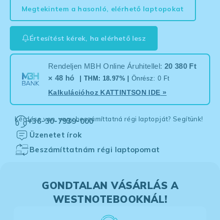
Megtekintem a hasonló, elérhető laptopokat
Értesítést kérek, ha elérhető lesz
Rendeljen MBH Online Áruhitellel:
20 380 Ft
× 48 hó
| THM: 18.97% |
Önrész: 0 Ft
Kalkulációhoz
KATTINTSON IDE
»
Kérdése van, vagy beszámíttatná régi laptopját? Segítünk!
+36-30-7939-000
Üzenetet írok
Beszámíttatnám régi laptopomat
GONDTALAN VÁSÁRLÁS A
WESTNOTEBOOKNÁL!