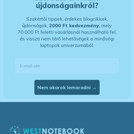
újdonságainkról?
Szakértői tippek, érdekes blogcikkek,
újdonságok,
2000 Ft kedvezmény,
mely
70.000 Ft feletti vásárlásnál használható fel,
és vissza nem térő lehetőségek a minőségi
laptopok univerzumából.
E-mail-cím
Nem akarok lemaradni →