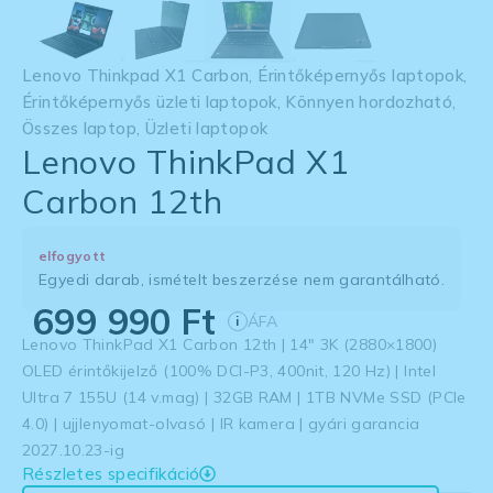
Lenovo Thinkpad X1 Carbon
,
Érintőképernyős laptopok
,
Érintőképernyős üzleti laptopok
,
Könnyen hordozható
,
Összes laptop
,
Üzleti laptopok
Lenovo ThinkPad X1
Carbon 12th
elfogyott
Egyedi darab, ismételt beszerzése nem garantálható.
699 990
Ft
ÁFA
i
Lenovo ThinkPad X1 Carbon 12th | 14″ 3K (2880×1800)
OLED érintőkijelző (100% DCI-P3, 400nit, 120 Hz) | Intel
Ultra 7 155U (14 v.mag) | 32GB RAM | 1TB NVMe SSD (PCIe
4.0) | ujjlenyomat-olvasó | IR kamera | gyári garancia
2027.10.23-ig
Részletes specifikáció