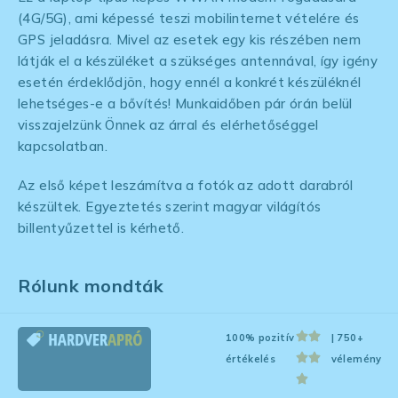
(4G/5G), ami képessé teszi mobilinternet vételére és
GPS jeladásra. Mivel az esetek egy kis részében nem
látják el a készüléket a szükséges antennával, így igény
esetén érdeklődjön, hogy ennél a konkrét készüléknél
lehetséges-e a bővítés! Munkaidőben pár órán belül
visszajelzünk Önnek az árral és elérhetőséggel
kapcsolatban.
Az első képet leszámítva a fotók az adott darabról
készültek. Egyeztetés szerint magyar világítós
billentyűzettel is kérhető.
Rólunk mondták
100% pozitív
| 750+
értékelés
vélemény