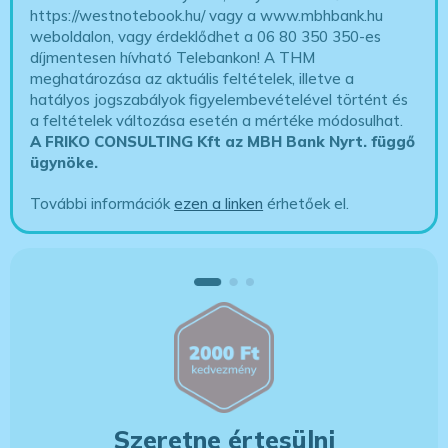
https://westnotebook.hu/
vagy a www.mbhbank.hu
weboldalon, vagy érdeklődhet a 06 80 350 350-es
díjmentesen hívható Telebankon! A THM
meghatározása az aktuális feltételek, illetve a
hatályos jogszabályok figyelembevételével történt és
a feltételek változása esetén a mértéke módosulhat.
A FRIKO CONSULTING Kft az MBH Bank Nyrt. függő
ügynöke
.
További információk
ezen a linken
érhetőek el.
Szeretne értesülni