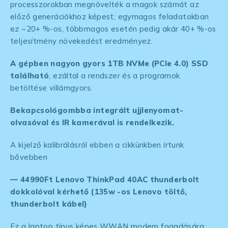
processzorokban megnövelték a magok számát az
előző generációkhoz képest; egymagos feladatokban
ez ~20+ %-os, többmagos esetén pedig akár 40+ %-os
teljesítmény növekedést eredményez.
A gépben nagyon gyors 1TB NVMe (PCIe 4.0) SSD
található
, ezáltal a rendszer és a programok
betöltése villámgyors.
Bekapcsológombba integrált ujjlenyomat-
olvasóval és IR kamerával is rendelkezik.
A kijelző kalibrálásról ebben a cikkünkben írtunk
bővebben
— 44990Ft Lenovo ThinkPad 40AC thunderbolt
dokkolóval kérhető (135w -os Lenovo töltő,
thunderbolt kábel)
Ez a laptop típus képes WWAN modem fogadására