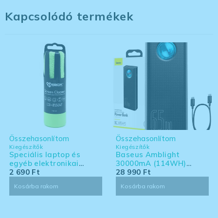
Kapcsolódó termékek
Összehasonlítom
Összehasonlítom
Kiegészítők
Kiegészítők
Speciális laptop és
Baseus Amblight
egyéb elektronikai
30000mA (114WH)
eszköz tisztító készlet -
2 690
Ft
powerbank - Laptoppal
28 990
Ft
nagy kiszerelés
kompatibilis powerbank
Kosárba rakom
Kosárba rakom