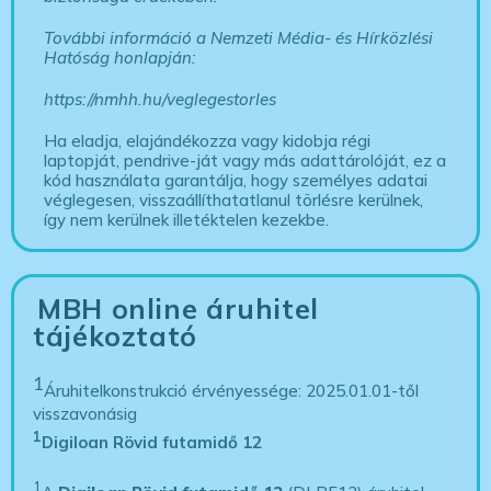
További információ a Nemzeti Média- és Hírközlési
Hatóság honlapján:
https://nmhh.hu/veglegestorles
Ha eladja, elajándékozza vagy kidobja régi
laptopját, pendrive-ját vagy más adattárolóját, ez a
kód használata garantálja, hogy személyes adatai
véglegesen, visszaállíthatatlanul törlésre kerülnek,
így nem kerülnek illetéktelen kezekbe.
MBH online áruhitel
tájékoztató
1
Áruhitelkonstrukció érvényessége: 2025.01.01-től
visszavonásig
1
Digiloan Rövid futamidő 12
1