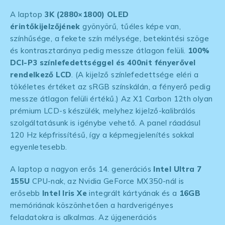
A laptop
3K (2880×1800) OLED
érintőkijelzőjének
gyönyörű, tűéles képe van,
színhűsége, a fekete szín mélysége, betekintési szöge
és kontrasztaránya pedig messze átlagon felüli.
100%
DCI-P3 színlefedettséggel és 400nit fényerővel
rendelkező LCD
. (A kijelző színlefedettsége eléri a
tökéletes értéket az sRGB színskálán, a fényerő pedig
messze átlagon felüli értékű.) Az X1 Carbon 12th olyan
prémium LCD-s készülék, melyhez kijelző-kalibrálós
szolgáltatásunk is igénybe vehető. A panel ráadásul
120 Hz képfrissítésű, így a képmegjelenítés sokkal
egyenletesebb.
A laptop a nagyon erős 14. generációs
Intel Ultra 7
155U
CPU-nak, az Nvidia GeForce MX350-nál is
erősebb
Intel Iris Xe
integrált kártyának és a
16GB
memóriának köszönhetően a hardverigényes
feladatokra is alkalmas. Az újgenerációs