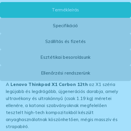
Termékleírás
Specifikáció
Szállítás és fizetés
Esztétikai besorolásunk
Ellenőrzési rendszerünk
A
Lenovo Thinkpad X1 Carbon 12th
az X1 széria
legújabb és legdrágább, újgenerációs darabja, amely
ultravékony és ultrakönnyű (csak 1.19 kg) méretei
ellenére, a katonai szabványoknak megfelelően
tesztelt high-tech kompozitokból készült
anyaghasználatnak köszönhetően, mégis masszív és
strapabíró.