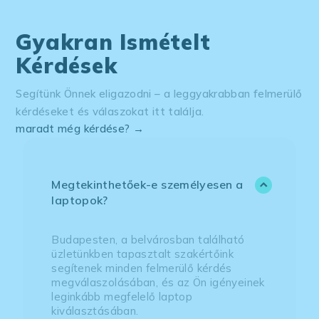
Gyakran Ismételt
Kérdések
Segítünk Önnek eligazodni – a leggyakrabban felmerülő
kérdéseket és válaszokat itt találja.
maradt még kérdése? →
Megtekinthetőek-e személyesen a
laptopok?
Budapesten, a belvárosban található
üzletünkben tapasztalt szakértőink
segítenek minden felmerülő kérdés
megválaszolásában, és az Ön igényeinek
leginkább megfelelő laptop
kiválasztásában.