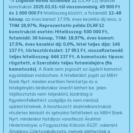
A
Digiloan Rövid futamidő 12
(DLRF12) áruhitel
konstrukció
2025.01.01-től visszavonásig
,
49 900 Ft
és 1 000 000 Ft
hitelösszeg között, a futamidő
12-48
hónap
, az éves kamat 17,5%, éves kezelési díj nincs, a
THM 18,97%.
Reprezentatív példa DLRF12
konstrukció esetén: Hitelösszeg: 500 000 Ft,
futamidő: 36 hónap, THM: 18,97%, éves kamat:
17,5%, éves kezelési díj: 0,0%, hitel teljes díja: 146
237 Ft, törlesztőrészlet: 17 951 Ft, visszafizetendő
teljes hitelösszeg: 646 237 Ft.
A kamatozás típusa:
rögzített, a Szerződés teljes futamidejére (fix
kamatozás)
. A Bank nem jogosult az ügyleti kamatot
egyoldalúan módosítani. A hitelbírálat jogát az MBH
Bank Nyrt. minden esetben fenntartja és a
hiteligénylés bírálatakor önerőt kérhet be. Jelen
tájékoztatás nem teljeskörű, kizárólag a
figyelemfelkeltést szolgálja és nem minősül
ajánlattételnek. A hivatkozott áruhitelkonstrukció
részletes leírását és igénylési feltélteleit az MBH Bank
Nyrt. mindenkor hatályos vonatkozó Áruhitel
Hirdetményei, a Fogyasztási Kölcsön ÁSZF, valamint
Általános Üzletszabályzata, melyek elérhetőek a