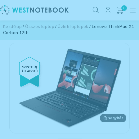
0
Kezdőlap
/
Összes laptop
/
Üzleti laptopok
/ Lenovo ThinkPad X1
Carbon 12th
Nagyítás