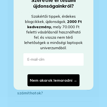
Szeretne értesülni
újdonságainkról?
Megvan még a készülék?
Szakértői tippek, érdekes
blogcikkek, újdonságok,
2000 Ft
kedvezmény
,
mely 70.000 Ft
Mennyit használták a laptopot?
feletti vásárlásnál használható
fel, és vissza nem térő
lehetőségek a minőségi laptopok
Az Önök által értékesített gépek
univerzumából.
felújítottak?
E-mail-cím
Mire vonatkozik a garancia?
Nem akarok lemaradni →
Milyen akkumulátorállapotra
számíthatok?