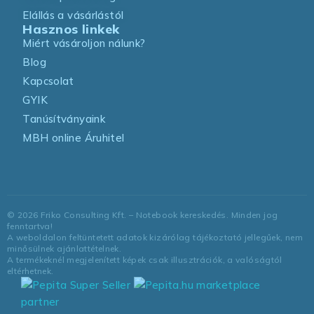
Elállás a vásárlástól
Hasznos linkek
Miért vásároljon nálunk?
Blog
Kapcsolat
GYIK
Tanúsítványaink
MBH online Áruhitel
©
2026
Friko Consulting Kft. – Notebook kereskedés. Minden jog
fenntartva!
A weboldalon feltüntetett adatok kizárólag tájékoztató jellegűek, nem
minősülnek ajánlattételnek.
A termékeknél megjelenített képek csak illusztrációk, a valóságtól
eltérhetnek.
marketplace
partner