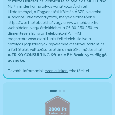
részletes leírását és igénylési feltélteleit az MBH Bank
Nyrt. mindenkor hatályos vonatkozó Áruhitel
Hirdetményei, a Fogyasztási Kölcsön ÁSZF, valamint
Általános Üzletszabályzata, melyek elérhetőek a
https://westnotebook.hu/
vagy a www.mbhbank.hu
weboldalon, vagy érdeklődhet a 06 80 350 350-es
díjmentesen hívható Telebankon! A THM
meghatározása az aktuális feltételek, illetve a
hatályos jogszabályok figyelembevételével történt és
a feltételek változása esetén a mértéke módosulhat.
A FRIKO CONSULTING Kft az MBH Bank Nyrt. függő
ügynöke
.
További információk
ezen a linken
érhetőek el.