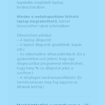
leginkább megfelelő laptop
kiválasztásában.
Minden a webshopunkban látható
laptop megtekinthető,
bármit
letesztelhet rajtuk üzletünkben.
Ellenőrizheti például:
– A laptop állapotát
– A kijelző állapotát (pixelhibák, kopás
stb.)
– Az akkumulátor elhasználódását (Ez a
gyakorlatban azt jelenti, hogy egy
diagnosztikai programmal ellenőrizheti,
hogy hány %-os állapotot jelez a
szoftver.)
– A tényleges hardverspecifikációt (Ez
természetesen meg fog egyezni az
általunk leírttal.)
Megtekinthetőek-e személyesen a