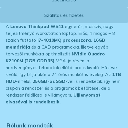
Szállítás és fizetés
A
Lenovo Thinkpad W541
egy erős, masszív, nagy
teljesítményű workstation laptop. Erős, 4 magos – 8
szálon futtató
i7-4810MQ processzora
,
16GB
memóriája
és a CAD programokra, illetve egyéb
tervezői munkákra optimalizált
NVidia Quadro
K2100M (2GB GDDR5)
VGA-ja révén, a
hardverigényes feladatok ellátására is kiváló. Hűtése
kiváló, így bírja akár a 24 órás munkát is évekig. Az
1TB
HDD
-n felül,
256GB-os SSD
-vel is rendelkezik, így nem
csupán a rendszer és a programok betöltése, de a
rendszer felállása is villámgyors.
Ujjlenyomat
olvasóval is rendelkezik.
Rólunk mondták