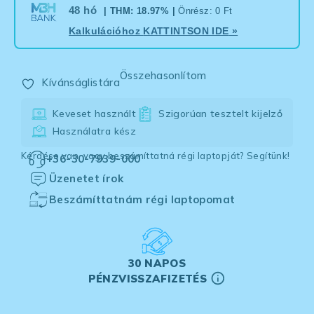
48 hó
| THM: 18.97% |
Önrész: 0 Ft
Kalkulációhoz
KATTINTSON IDE
»
Összehasonlítom
Kívánságlistára
Keveset használt
Szigorúan tesztelt kijelző
Használatra kész
Kérdése van, vagy beszámíttatná régi laptopját? Segítünk!
+36-30-7939-000
Üzenetet írok
Beszámíttatnám régi laptopomat
30 NAPOS
PÉNZVISSZAFIZETÉS