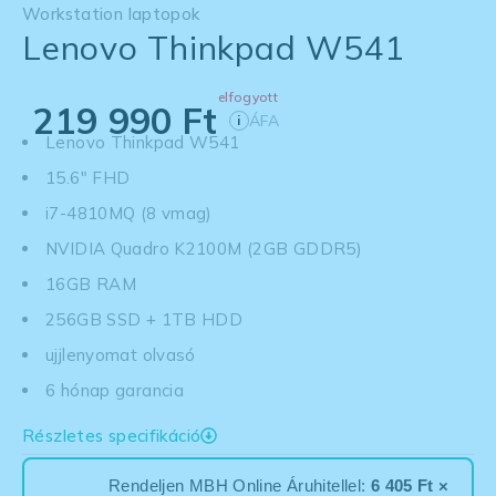
Workstation laptopok
Lenovo Thinkpad W541
elfogyott
219 990
Ft
ÁFA
i
Lenovo Thinkpad W541
15.6" FHD
i7-4810MQ (8 vmag)
NVIDIA Quadro K2100M (2GB GDDR5)
16GB RAM
256GB SSD + 1TB HDD
ujjlenyomat olvasó
6 hónap garancia
Részletes specifikáció
Rendeljen MBH Online Áruhitellel:
6 405 Ft ×