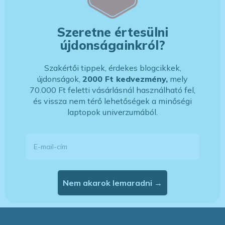
Szeretne értesülni
újdonságainkról?
Szakértői tippek, érdekes blogcikkek,
újdonságok,
2000 Ft kedvezmény,
mely
70.000 Ft feletti vásárlásnál használható fel,
és vissza nem térő lehetőségek a minőségi
laptopok univerzumából.
E-mail-cím
Nem akarok lemaradni →