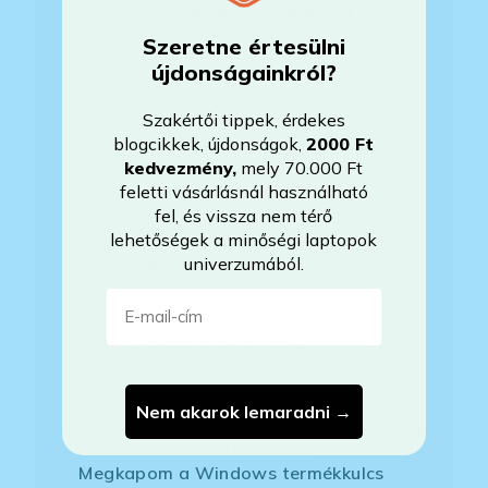
Mit jelent, hogy magyar/magyar
kiosztású európai/külföldi kiosztású
Szeretne értesülni
a billentyűzet?
újdonságainkról?
Szakértői tippek, érdekes
Bankkártyával tudok Önöknél
blogcikkek, újdonságok,
2000 Ft
fizetni?
kedvezmény
,
mely 70.000 Ft
feletti vásárlásnál használható
fel, és vissza nem térő
lehetőségek a minőségi laptopok
Hogyan tudom megrendelni a
univerzumából.
kiszemelt laptopot?
E-mail-cím
Áfás számlát tudnak adni?
Nem akarok lemaradni →
Mit jelent az, hogy Windows
licenszkód van a BIOS-ban?
Megkapom a Windows termékkulcs