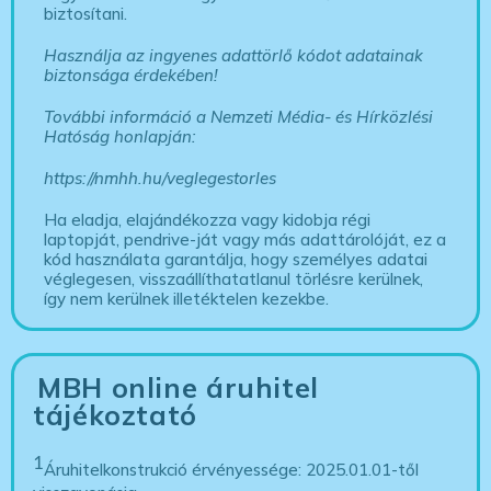
biztosítani.
Használja az ingyenes adattörlő kódot adatainak
biztonsága érdekében!
További információ a Nemzeti Média- és Hírközlési
Hatóság honlapján:
https://nmhh.hu/veglegestorles
Ha eladja, elajándékozza vagy kidobja régi
laptopját, pendrive-ját vagy más adattárolóját, ez a
kód használata garantálja, hogy személyes adatai
véglegesen, visszaállíthatatlanul törlésre kerülnek,
így nem kerülnek illetéktelen kezekbe.
MBH online áruhitel
tájékoztató
1
Áruhitelkonstrukció érvényessége: 2025.01.01-től