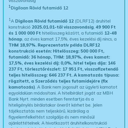
visszavonásig
1
Digiloan Rövid futamidő 12
1
A
Digiloan Rövid futamidő 12
(DLRF12) áruhitel
konstrukció
2025.01.01-től visszavonásig
,
49 900 Ft
és 1 000 000 Ft
hitelösszeg között, a futamidő
12-48
hónap
, az éves kamat 17,5%, éves kezelési díj nincs, a
THM 18,97%.
Reprezentatív példa DLRF12
konstrukció esetén: Hitelösszeg: 500 000 Ft,
futamidő: 36 hónap, THM: 18,97%, éves kamat:
17,5%, éves kezelési díj: 0,0%, hitel teljes díja: 146
237 Ft, törlesztőrészlet: 17 951 Ft, visszafizetendő
teljes hitelösszeg: 646 237 Ft.
A kamatozás típusa:
rögzített, a Szerződés teljes futamidejére (fix
kamatozás)
. A Bank nem jogosult az ügyleti kamatot
egyoldalúan módosítani. A hitelbírálat jogát az MBH
Bank Nyrt. minden esetben fenntartja és a
hiteligénylés bírálatakor önerőt kérhet be. Jelen
tájékoztatás nem teljeskörű, kizárólag a
figyelemfelkeltést szolgálja és nem minősül
ajánlattételnek. A hivatkozott áruhitelkonstrukció