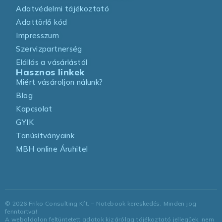
Adatvédelmi tájékoztató
Adattörlő kód
Impresszum
Szervizpartnerség
Elállás a vásárlástól
Hasznos linkek
Miért vásároljon nálunk?
Blog
Kapcsolat
GYIK
Tanúsítványaink
MBH online Áruhitel
©
2026
Friko Consulting Kft. – Notebook kereskedés. Minden jog
fenntartva!
A weboldalon feltüntetett adatok kizárólag tájékoztató jellegűek, nem