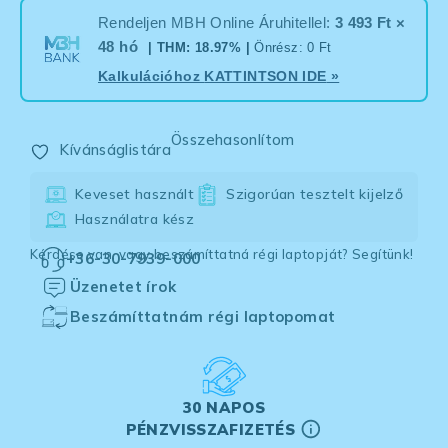
Rendeljen MBH Online Áruhitellel:
3 493 Ft ×
48 hó
| THM: 18.97% |
Önrész: 0 Ft
Kalkulációhoz
KATTINTSON IDE
»
Összehasonlítom
Kívánságlistára
Keveset használt
Szigorúan tesztelt kijelző
Használatra kész
Kérdése van, vagy beszámíttatná régi laptopját? Segítünk!
+36-30-7939-000
Üzenetet írok
Beszámíttatnám régi laptopomat
30 NAPOS
PÉNZVISSZAFIZETÉS