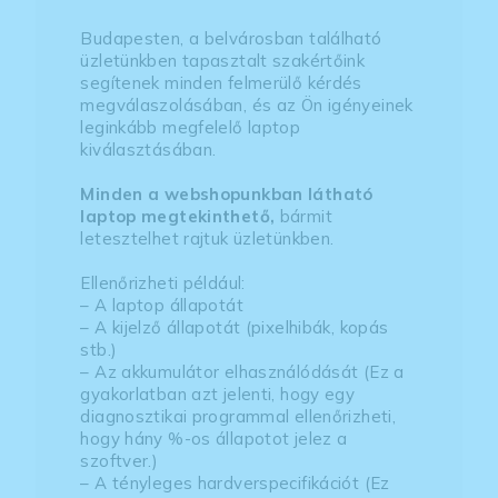
Budapesten, a belvárosban található
üzletünkben tapasztalt szakértőink
segítenek minden felmerülő kérdés
megválaszolásában, és az Ön igényeinek
leginkább megfelelő laptop
kiválasztásában.
Minden a webshopunkban látható
laptop megtekinthető,
bármit
letesztelhet rajtuk üzletünkben.
Ellenőrizheti például:
– A laptop állapotát
– A kijelző állapotát (pixelhibák, kopás
stb.)
– Az akkumulátor elhasználódását (Ez a
gyakorlatban azt jelenti, hogy egy
diagnosztikai programmal ellenőrizheti,
hogy hány %-os állapotot jelez a
szoftver.)
– A tényleges hardverspecifikációt (Ez