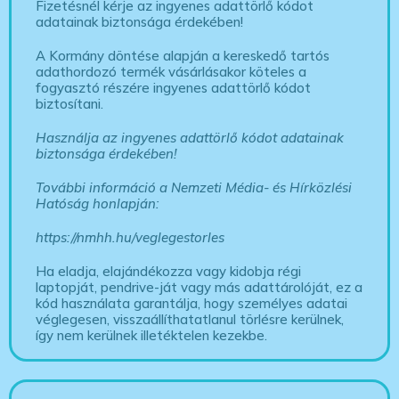
Fizetésnél kérje az ingyenes adattörlő kódot
adatainak biztonsága érdekében!
A Kormány döntése alapján a kereskedő tartós
adathordozó termék vásárlásakor köteles a
fogyasztó részére ingyenes adattörlő kódot
biztosítani.
Használja az ingyenes adattörlő kódot adatainak
biztonsága érdekében!
További információ a Nemzeti Média- és Hírközlési
Hatóság honlapján:
https://nmhh.hu/veglegestorles
Ha eladja, elajándékozza vagy kidobja régi
laptopját, pendrive-ját vagy más adattárolóját, ez a
kód használata garantálja, hogy személyes adatai
véglegesen, visszaállíthatatlanul törlésre kerülnek,
így nem kerülnek illetéktelen kezekbe.