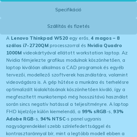
Specifikáció
Szállítás és fizetés
A
Lenovo Thinkpad W520
egy erős,
4 magos – 8
szálas i7-2720QM
processzorral és
Nvidia Quadro
1000M
videokártyával ellátott workstation laptop. Az
Nvidia fémjelezte grafikus modulnak köszönhetően, a
laptop kiválóan alkalmas a CAD programok és egyéb
tervezői, modellező szoftverek használatára, valamint
videovágásra is. A gép hűtése a munkára és terhelésre
optimalizált kialakításának köszönhetően kiváló, így a
megfeszített munkatempó még hosszútávú használat
során sincs negatív hatással a teljesítményre. A laptop
FHD kijelzője külön kiemelendő, a
99% sRGB
-s,
93%
Adobe RGB
-s,
94% NTSC
-s panel ugyanis
nagyságrendekkel szebb színlefedettsággel és
kontrasztaránnyal bír, mint a legtöbb modell ebben a