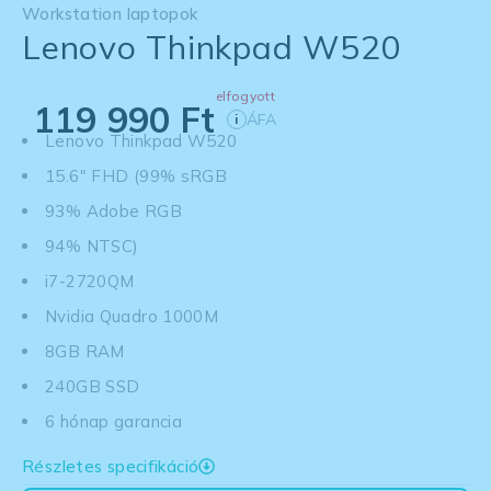
Workstation laptopok
Lenovo Thinkpad W520
elfogyott
119 990
Ft
ÁFA
i
Lenovo Thinkpad W520
15.6" FHD (99% sRGB
93% Adobe RGB
94% NTSC)
i7-2720QM
Nvidia Quadro 1000M
8GB RAM
240GB SSD
6 hónap garancia
Részletes specifikáció