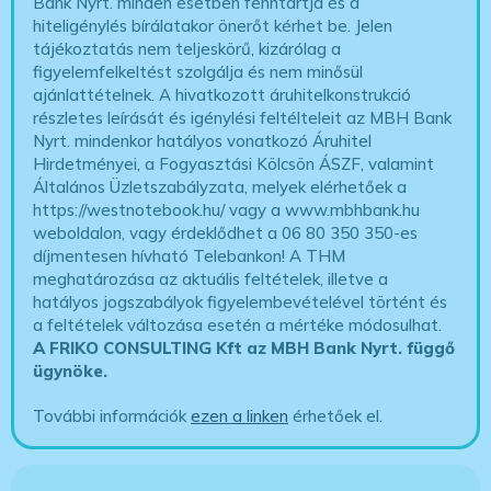
Bank Nyrt. minden esetben fenntartja és a
hiteligénylés bírálatakor önerőt kérhet be. Jelen
tájékoztatás nem teljeskörű, kizárólag a
figyelemfelkeltést szolgálja és nem minősül
ajánlattételnek. A hivatkozott áruhitelkonstrukció
részletes leírását és igénylési feltélteleit az MBH Bank
Nyrt. mindenkor hatályos vonatkozó Áruhitel
Hirdetményei, a Fogyasztási Kölcsön ÁSZF, valamint
Általános Üzletszabályzata, melyek elérhetőek a
https://westnotebook.hu/
vagy a www.mbhbank.hu
weboldalon, vagy érdeklődhet a 06 80 350 350-es
díjmentesen hívható Telebankon! A THM
meghatározása az aktuális feltételek, illetve a
hatályos jogszabályok figyelembevételével történt és
a feltételek változása esetén a mértéke módosulhat.
A FRIKO CONSULTING Kft az MBH Bank Nyrt. függő
ügynöke
.
További információk
ezen a linken
érhetőek el.