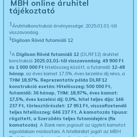
MBH online áruhitel
tájékoztató
1
Áruhitelkonstrukció érvényessége: 2025.01.01-től
visszavonásig
1
Digiloan Rövid futamidő 12
1
A
Digiloan Rövid futamidő 12
(DLRF12) áruhitel
konstrukció
2025.01.01-től visszavonásig
,
49 900 Ft
és 1 000 000 Ft
hitelösszeg között, a futamidő
12-48
hónap
, az éves kamat 17,5%, éves kezelési díj nincs, a
THM 18,97%.
Reprezentatív példa DLRF12
konstrukció esetén: Hitelösszeg: 500 000 Ft,
futamidő: 36 hónap, THM: 18,97%, éves kamat:
17,5%, éves kezelési díj: 0,0%, hitel teljes díja: 146
237 Ft, törlesztőrészlet: 17 951 Ft, visszafizetendő
teljes hitelösszeg: 646 237 Ft.
A kamatozás típusa:
rögzített, a Szerződés teljes futamidejére (fix
kamatozás)
. A Bank nem jogosult az ügyleti kamatot
egyoldalúan módosítani. A hitelbírálat jogát az MBH