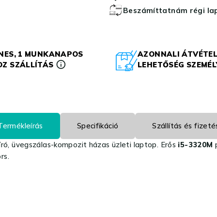
Beszámíttatnám régi l
NES, 1 MUNKANAPOS
AZONNALI ÁTVÉTEL
Z SZÁLLÍTÁS
LEHETŐSÉG SZEMÉ
Termékleírás
Specifikáció
Szállítás és fizeté
ró, üvegszálas-kompozit házas üzleti laptop. Erős
i5-3320M
rs.