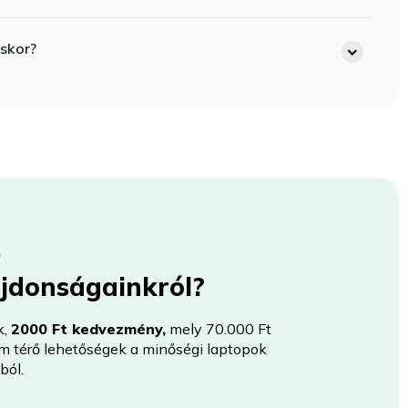
skor?
újdonságainkról?
k,
2000 Ft kedvezmény,
mely 70.000 Ft
nem térő lehetőségek a minőségi laptopok
ból.