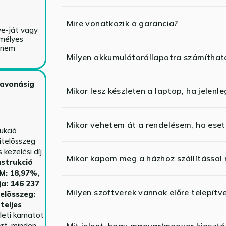
Mire vonatkozik a garancia?
ve-ját vagy
emélyes
y nem
Milyen akkumulátorállapotra számíthat
zavonásig
Mikor lesz készleten a laptop, ha jelenl
Mikor vehetem át a rendelésem, ha esetl
ukció
itelösszeg
kezelési díj
Mikor kapom meg a házhoz szállítással
strukció
HM: 18,97%,
ja: 146 237
Milyen szoftverek vannak előre telepítv
telösszeg:
teljes
yleti kamatot
rt. minden