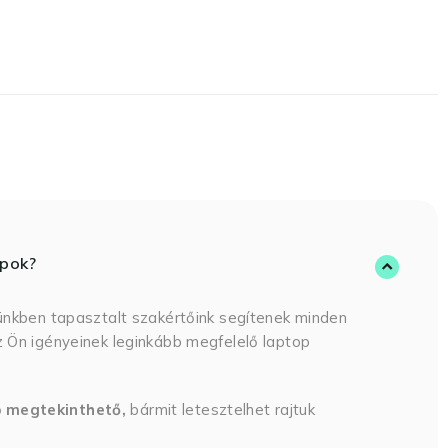
opok?
ünkben tapasztalt szakértőink segítenek minden
 Ön igényeinek leginkább megfelelő laptop
p megtekinthető,
bármit letesztelhet rajtuk