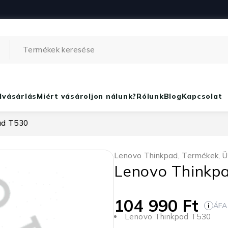
lvásárlás
Miért vásároljon nálunk?
Rólunk
Blog
Kapcsolat
ad T530
Lenovo Thinkpad
,
Termékek
,
Ü
Lenovo Thinkp
104 990
Ft
ÁFA
i
Lenovo Thinkpad T530