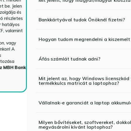
Mit jelent, hogy magyar/magyar kiosztás
t be. Jelen
zolgálja és
ió részletes
Bankkártyával tudok Önöknél fizetni?
r hatályos
F, valamint
Hogyan tudom megrendelni a kiszemelt
n, vagy
nkon! A
s
Áfás számlát tudnak adni?
ltozása
az MBH Bank
Mit jelent az, hogy Windows licenszk
termékkulcs matricát a laptophoz?
Vállalnak-e garanciát a laptop akkumul
Milyen bővítéseket, szoftvereket, dokko
megvásárolni kívánt laptophoz?