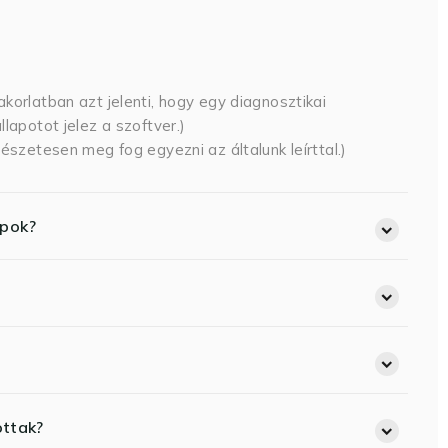
korlatban azt jelenti, hogy egy diagnosztikai
lapotot jelez a szoftver.)
észetesen meg fog egyezni az általunk leírttal.)
opok?
ottak?