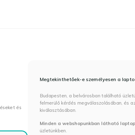
Megtekinthetőek-e személyesen a lapt
Budapesten, a belvárosban található üzlet
felmerülő kérdés megválaszolásában, és az
déseket és
kiválasztásában.
Minden a webshopunkban látható lapto
üzletünkben.