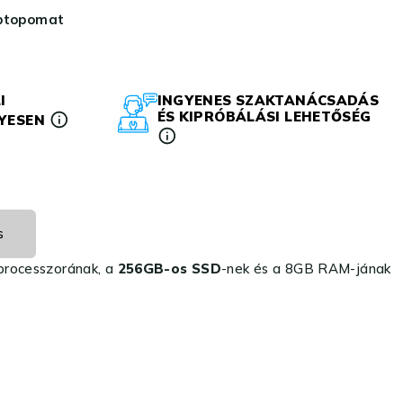
aptopomat
I
INGYENES SZAKTANÁCSADÁS
ÉS KIPRÓBÁLÁSI LEHETŐSÉG
LYESEN
s
processzorának, a
256GB-os SSD
-nek és a 8GB RAM-jának