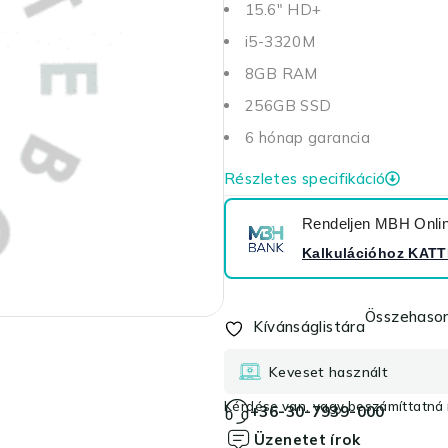
15.6" HD+
i5-3320M
8GB RAM
256GB SSD
6 hónap garancia
Részletes specifikáció
Rendeljen MBH Online
Kalkulációhoz
KATT
Összehason
Kívánságlistára
Keveset használt
Kérdése van, vagy beszámíttatná r
+36-30-7939-000
Üzenetet írok