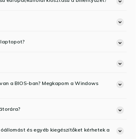
ú európai/külföldi kiosztású a billentyűzet?
 laptopot?
ód van a BIOS-ban? Megkapom a Windows
átorára?
lóállomást és egyéb kiegészítőket kérhetek a