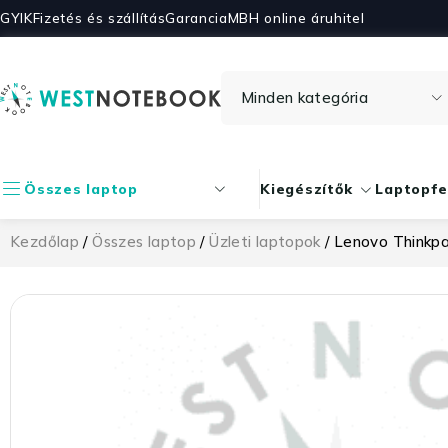
GYIK
Fizetés és szállítás
Garancia
MBH online áruhitel
Összes laptop
Kiegészítők
Laptopfe
Kezdőlap
/
Összes laptop
/
Üzleti laptopok
/ Lenovo Thinkp