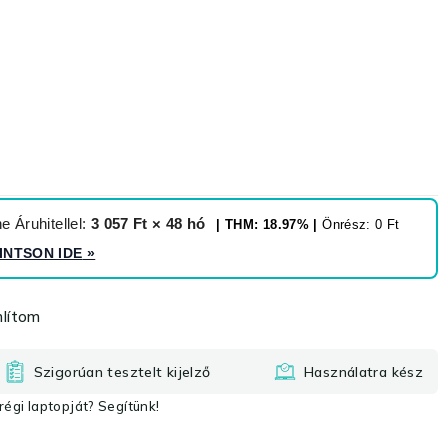
 Áruhitellel:
3 057 Ft × 48 hó
| THM: 18.97% |
Önrész: 0 Ft
INTSON IDE
»
lítom
Szigorúan tesztelt kijelző
Használatra kész
égi laptopját? Segítünk!