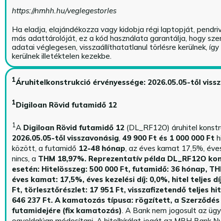
https://nmhh.hu/veglegestorles
Ha eladja, elajándékozza vagy kidobja régi laptopját, pendri
más adattárolóját, ez a kód használata garantálja, hogy sz
adatai véglegesen, visszaállíthatatlanul törlésre kerülnek, íg
kerülnek illetéktelen kezekbe.
1
Áruhitelkonstrukció érvényessége: 2026.05.05-től viss
1
Digiloan Rövid futamidő 12
1
A
Digiloan Rövid futamidő 12
(DL_RF12O) áruhitel konstr
2026.05.05-től visszavonásig
,
49 900 Ft és 1 000 000 Ft
h
között, a futamidő
12-48 hónap
, az éves kamat 17,5%, éves 
nincs, a
THM 18,97%.
Reprezentatív példa DL_RF12O kon
esetén: Hitelösszeg: 500 000 Ft, futamidő: 36 hónap, T
éves kamat: 17,5%, éves kezelési díj: 0,0%, hitel teljes dí
Ft, törlesztőrészlet: 17 951 Ft, visszafizetendő teljes hi
646 237 Ft.
A kamatozás típusa: rögzített, a Szerződés 
futamidejére (fix kamatozás)
. A Bank nem jogosult az üg
egyoldalúan módosítani. A hitelbírálat jogát az MBH Bank Ny