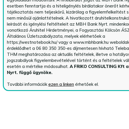
esetben fenntartja és a hiteligénylés bírálatakor önerőt kérhe
tájékoztatás nem teljeskörű, kizárólag a figyelemfelkeltést s
nem minősül ajánlattételnek. A hivatkozott áruhitelkonstrukc
leírását és igénylési feltélteleit az MBH Bank Nyrt. mindenko
vonatkozó Áruhitel Hirdetményei, a Fogyasztási Kölcsön ÁSZ
Általános Üzletszabályzata, melyek elérhetőek a
https://westnotebook.hu/
vagy a www.mbhbank.hu weboldalo
érdeklődhet a 06 80 350 350-es díjmentesen hívható Teleba
THM meghatározása az aktuális feltételek, illetve a hatályo
jogszabályok figyelembevételével történt és a feltételek vá
esetén a mértéke módosulhat.
A FRIKO CONSULTING Kft 
Nyrt. függő ügynöke
.
További információk
ezen a linken
érhetőek el.