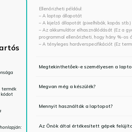
Ellenőrizheti például:
– A laptop állapotát
– A kijelző állapotát (pixelhibák, kopás stb.)
– Az akkumulátor elhasználódását (Ez a gya
programmal ellenőrizheti, hogy hány %-os ál
– A tényleges hardverspecifikációt (Ez term
artós
Megtekinthetőek-e személyesen a lapt
tonsága
Megvan még a készülék?
ó termék
ő kódot
Mennyit használták a laptopot?
a
Az Önök által értékesített gépek felújít
 honlapján: