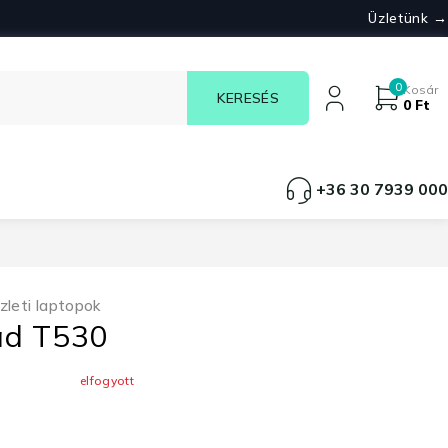
Üzletünk →
0
Kosár
0
Ft
+36 30 7939 000
zleti laptopok
ad T530
elfogyott