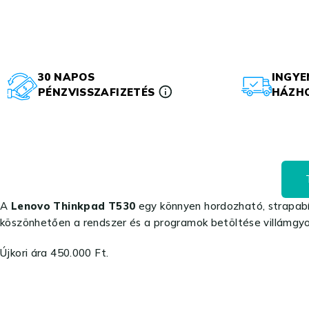
30 NAPOS
INGYE
PÉNZVISSZAFIZETÉS
HÁZHO
A
Lenovo Thinkpad T530
egy könnyen hordozható, strapabí
köszönhetően a rendszer és a programok betöltése villámgyo
Újkori ára 450.000 Ft.