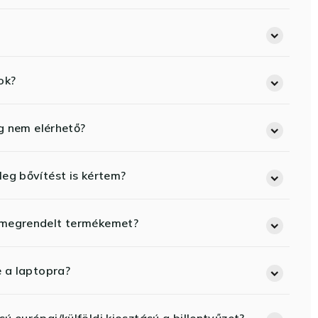
ok?
eg nem elérhető?
eg bővítést is kértem?
 megrendelt termékemet?
e a laptopra?