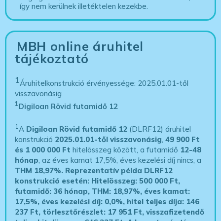
így nem kerülnek illetéktelen kezekbe.
MBH online áruhitel
tájékoztató
1
Áruhitelkonstrukció érvényessége: 2025.01.01-től
visszavonásig
1
Digiloan Rövid futamidő 12
1
A
Digiloan Rövid futamidő 12
(DLRF12) áruhitel
konstrukció
2025.01.01-től visszavonásig
,
49 900 Ft
és 1 000 000 Ft
hitelösszeg között, a futamidő
12-48
hónap
, az éves kamat 17,5%, éves kezelési díj nincs, a
THM 18,97%.
Reprezentatív példa DLRF12
konstrukció esetén: Hitelösszeg: 500 000 Ft,
futamidő: 36 hónap, THM: 18,97%, éves kamat:
17,5%, éves kezelési díj: 0,0%, hitel teljes díja: 146
237 Ft, törlesztőrészlet: 17 951 Ft, visszafizetendő