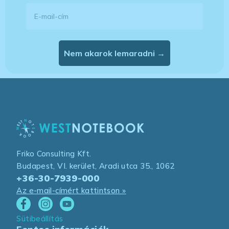
E-mail-cím
Nem akarok lemaradni →
Friko Consulting Kft.
Budapest, VI. kerület, Aradi utca 35., 1062
+36-30-7939-000
Az e-mail-címért kattintson »
Sütibeállítás