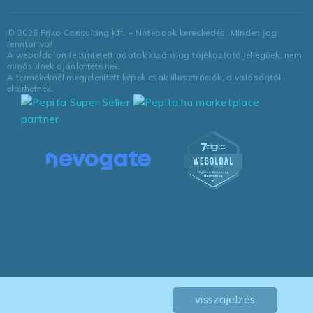
©
2026
Friko Consulting Kft. – Notebook kereskedés. Minden jog
fenntartva!
A weboldalon feltüntetett adatok kizárólag tájékoztató jellegűek, nem
minősülnek ajánlattételnek.
A termékeknél megjelenített képek csak illusztrációk, a valóságtól
eltérhetnek.
marketplace
partner
visszajelzés