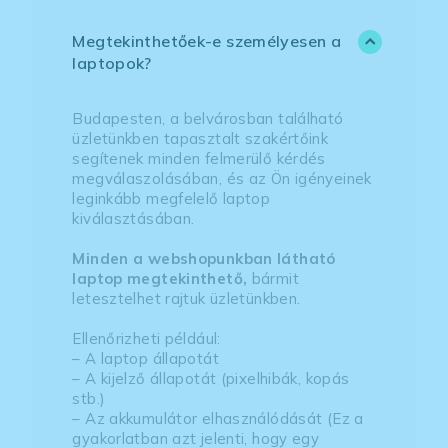
Megtekinthetőek-e személyesen a
laptopok?
Budapesten, a belvárosban található
üzletünkben tapasztalt szakértőink
segítenek minden felmerülő kérdés
megválaszolásában, és az Ön igényeinek
leginkább megfelelő laptop
kiválasztásában.
Minden a webshopunkban látható
laptop megtekinthető,
bármit
letesztelhet rajtuk üzletünkben.
Ellenőrizheti például:
– A laptop állapotát
– A kijelző állapotát (pixelhibák, kopás
stb.)
– Az akkumulátor elhasználódását (Ez a
gyakorlatban azt jelenti, hogy egy