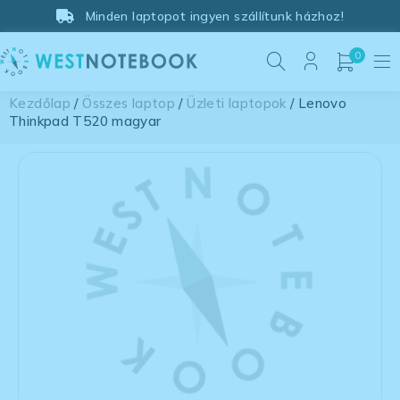
Minden laptopot ingyen szállítunk házhoz!
0
Kezdőlap
/
Összes laptop
/
Üzleti laptopok
/ Lenovo
Thinkpad T520 magyar