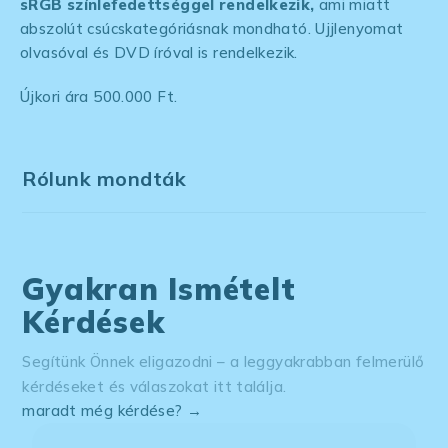
sRGB színlefedettséggel rendelkezik,
ami miatt
abszolút csúcskategóriásnak mondható. Ujjlenyomat
olvasóval és DVD íróval is rendelkezik.
Újkori ára 500.000 Ft.
Rólunk mondták
Gyakran Ismételt
Kérdések
Segítünk Önnek eligazodni – a leggyakrabban felmerülő
kérdéseket és válaszokat itt találja.
maradt még kérdése? →