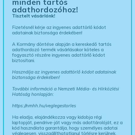
minden tartós
adathordozóhoz!
Tisztelt vásárlónk!
Fizetésnél kérje az ingyenes adattörlő kódot
adatainak biztonsága érdekében!
A Kormány döntése alapján a kereskedő tartós
adathordozó termék vásárlásakor köteles a
fogyasztó részére ingyenes adattörlő kódot
biztosítani.
Használja az ingyenes adattörlő kódot adatainak
biztonsága érdekében!
További információ a Nemzeti Média- és Hírközlési
Hatóság honlapján:
https://nmhh.hu/veglegestorles
Ha eladja, elajándékozza vagy kidobja régi
laptopját, pendrive-ját vagy más adattárolóját, ez a
kód használata garantálja, hogy személyes adatai
véglegesen, visszaállíthatatlanul törlésre kerülnek,