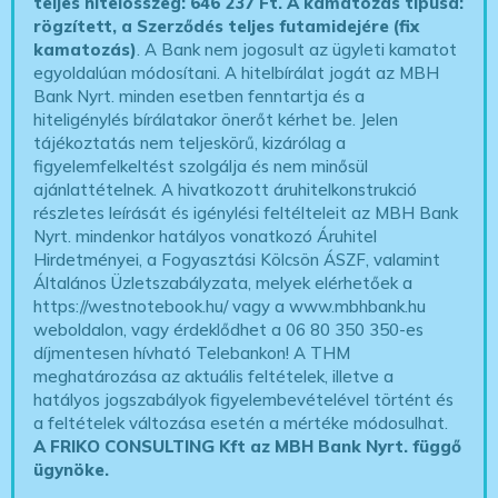
teljes hitelösszeg: 646 237 Ft.
A kamatozás típusa:
rögzített, a Szerződés teljes futamidejére (fix
kamatozás)
. A Bank nem jogosult az ügyleti kamatot
egyoldalúan módosítani. A hitelbírálat jogát az MBH
Bank Nyrt. minden esetben fenntartja és a
hiteligénylés bírálatakor önerőt kérhet be. Jelen
tájékoztatás nem teljeskörű, kizárólag a
figyelemfelkeltést szolgálja és nem minősül
ajánlattételnek. A hivatkozott áruhitelkonstrukció
részletes leírását és igénylési feltélteleit az MBH Bank
Nyrt. mindenkor hatályos vonatkozó Áruhitel
Hirdetményei, a Fogyasztási Kölcsön ÁSZF, valamint
Általános Üzletszabályzata, melyek elérhetőek a
https://westnotebook.hu/
vagy a www.mbhbank.hu
weboldalon, vagy érdeklődhet a 06 80 350 350-es
díjmentesen hívható Telebankon! A THM
meghatározása az aktuális feltételek, illetve a
hatályos jogszabályok figyelembevételével történt és
a feltételek változása esetén a mértéke módosulhat.
A FRIKO CONSULTING Kft az MBH Bank Nyrt. függő
ügynöke
.