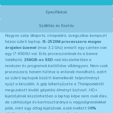
Specifikáció
Szállítás és fizetés
Nagyon szép állapotú, strapabíró, üvegszálas kompozit
házas üzleti laptop.
i5-2520M processzora magas
órajelen üzemel
(max 3.2 Ghz) emiatt egy szinten van
egy i7-6500U-val. Erős processzorának és a benne
található,
256GB-os SSD
-nek köszönhetően a
rendszer és programok betöltése villámgyors. Nem csak
processzora, hanem hűtése is erősnek mondható, ezért
az üzleti laptopok között kiemelkedő teljesítményt
nyújt a készülék. A gép billentyűzete a Thinkpadektől
megszokott kiváló gépelési élményt biztosít. HD+
kijelzőjének köszönhetően a laptop képe nem csak éles,
de színhűsége és kontrasztaránya is nagyságrendekkel
jobb, mint egy átlag kijelzőnek, ezek mellett 9
0%