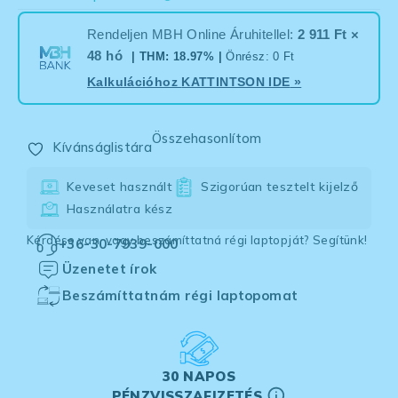
Rendeljen MBH Online Áruhitellel:
2 911 Ft ×
48 hó
| THM: 18.97% |
Önrész: 0 Ft
Kalkulációhoz
KATTINTSON IDE
»
Összehasonlítom
Kívánságlistára
Keveset használt
Szigorúan tesztelt kijelző
Használatra kész
Kérdése van, vagy beszámíttatná régi laptopját? Segítünk!
+36-30-7939-000
Üzenetet írok
Beszámíttatnám régi laptopomat
30 NAPOS
PÉNZVISSZAFIZETÉS