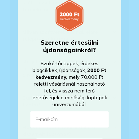
szállítással megrendelt
termékemet?
Milyen szoftverek vannak előre
telepítve a laptopra?
Szeretne értesülni
újdonságainkról?
Mit jelent, hogy magyar/magyar
Szakértői tippek, érdekes
kiosztású európai/külföldi kiosztású
blogcikkek, újdonságok,
2000 Ft
a billentyűzet?
kedvezmény
,
mely 70.000 Ft
feletti vásárlásnál használható
fel, és vissza nem térő
lehetőségek a minőségi laptopok
Bankkártyával tudok Önöknél
univerzumából.
fizetni?
E-mail-cím
Hogyan tudom megrendelni a
kiszemelt laptopot?