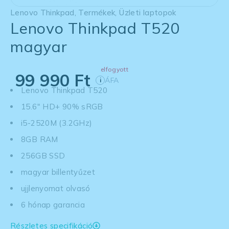
Lenovo Thinkpad
,
Termékek
,
Üzleti laptopok
Lenovo Thinkpad T520
magyar
elfogyott
99 990
Ft
ÁFA
i
Lenovo Thinkpad T520
15.6" HD+ 90% sRGB
i5-2520M (3.2GHz)
8GB RAM
256GB SSD
magyar billentyűzet
ujjlenyomat olvasó
6 hónap garancia
Részletes specifikáció