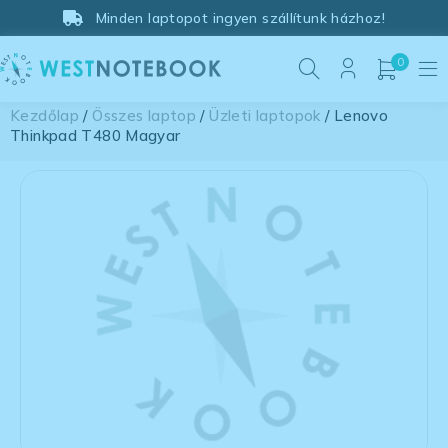
Minden laptopot ingyen szállítunk házhoz!
0
Kezdőlap
/
Összes laptop
/
Üzleti laptopok
/ Lenovo
Thinkpad T480 Magyar