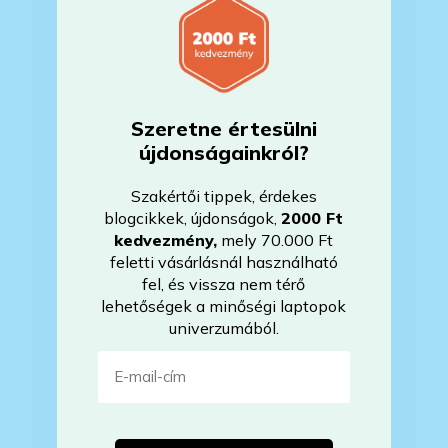
termékemet?
Milyen szoftverek vannak előre
telepítve a laptopra?
Szeretne értesülni
újdonságainkról?
Mit jelent, hogy magyar/magyar
Szakértői tippek, érdekes
kiosztású európai/külföldi kiosztású
blogcikkek, újdonságok,
2000 Ft
a billentyűzet?
kedvezmény
,
mely 70.000 Ft
feletti vásárlásnál használható
fel, és vissza nem térő
Bankkártyával tudok Önöknél
lehetőségek a minőségi laptopok
fizetni?
univerzumából.
E-mail-cím
Hogyan tudom megrendelni a
kiszemelt laptopot?