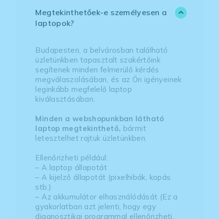
Megtekinthetőek-e személyesen a
laptopok?
Budapesten, a belvárosban található
üzletünkben tapasztalt szakértőink
segítenek minden felmerülő kérdés
megválaszolásában, és az Ön igényeinek
leginkább megfelelő laptop
kiválasztásában.
Minden a webshopunkban látható
laptop megtekinthető,
bármit
letesztelhet rajtuk üzletünkben.
Ellenőrizheti például:
– A laptop állapotát
– A kijelző állapotát (pixelhibák, kopás
stb.)
– Az akkumulátor elhasználódását (Ez a
gyakorlatban azt jelenti, hogy egy
diagnosztikai programmal ellenőrizheti,