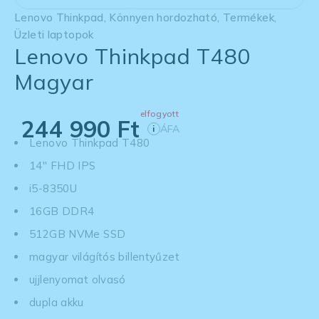
Lenovo Thinkpad
,
Könnyen hordozható
,
Termékek
,
Üzleti laptopok
Lenovo Thinkpad T480
Magyar
elfogyott
244 990
Ft
ÁFA
i
Lenovo Thinkpad T480
14'' FHD IPS
i5-8350U
16GB DDR4
512GB NVMe SSD
magyar világítós billentyűzet
ujjlenyomat olvasó
dupla akku