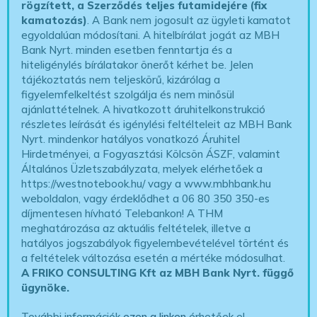
rögzített, a Szerződés teljes futamidejére (fix
kamatozás)
. A Bank nem jogosult az ügyleti kamatot
egyoldalúan módosítani. A hitelbírálat jogát az MBH
Bank Nyrt. minden esetben fenntartja és a
hiteligénylés bírálatakor önerőt kérhet be. Jelen
tájékoztatás nem teljeskörű, kizárólag a
figyelemfelkeltést szolgálja és nem minősül
ajánlattételnek. A hivatkozott áruhitelkonstrukció
részletes leírását és igénylési feltélteleit az MBH Bank
Nyrt. mindenkor hatályos vonatkozó Áruhitel
Hirdetményei, a Fogyasztási Kölcsön ÁSZF, valamint
Általános Üzletszabályzata, melyek elérhetőek a
https://westnotebook.hu/
vagy a www.mbhbank.hu
weboldalon, vagy érdeklődhet a 06 80 350 350-es
díjmentesen hívható Telebankon! A THM
meghatározása az aktuális feltételek, illetve a
hatályos jogszabályok figyelembevételével történt és
a feltételek változása esetén a mértéke módosulhat.
A FRIKO CONSULTING Kft az MBH Bank Nyrt. függő
ügynöke
.
További információk
ezen a linken
érhetőek el.