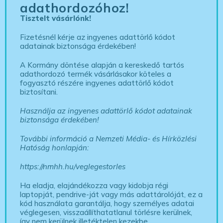
adathordozóhoz!
Tisztelt vásárlónk!
Fizetésnél kérje az ingyenes adattörlő kódot
adatainak biztonsága érdekében!
A Kormány döntése alapján a kereskedő tartós
adathordozó termék vásárlásakor köteles a
fogyasztó részére ingyenes adattörlő kódot
biztosítani.
Használja az ingyenes adattörlő kódot adatainak
biztonsága érdekében!
További információ a Nemzeti Média- és Hírközlési
Hatóság honlapján:
https://nmhh.hu/veglegestorles
Ha eladja, elajándékozza vagy kidobja régi
laptopját, pendrive-ját vagy más adattárolóját, ez a
kód használata garantálja, hogy személyes adatai
véglegesen, visszaállíthatatlanul törlésre kerülnek,
így nem kerülnek illetéktelen kezekbe.