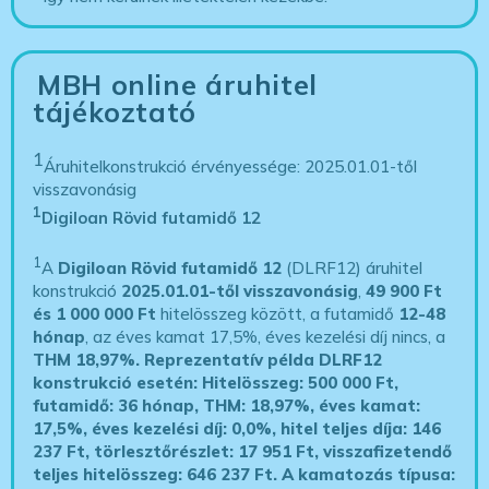
MBH online áruhitel
tájékoztató
1
Áruhitelkonstrukció érvényessége: 2025.01.01-től
visszavonásig
1
Digiloan Rövid futamidő 12
1
A
Digiloan Rövid futamidő 12
(DLRF12) áruhitel
konstrukció
2025.01.01-től visszavonásig
,
49 900 Ft
és 1 000 000 Ft
hitelösszeg között, a futamidő
12-48
hónap
, az éves kamat 17,5%, éves kezelési díj nincs, a
THM 18,97%.
Reprezentatív példa DLRF12
konstrukció esetén: Hitelösszeg: 500 000 Ft,
futamidő: 36 hónap, THM: 18,97%, éves kamat:
17,5%, éves kezelési díj: 0,0%, hitel teljes díja: 146
237 Ft, törlesztőrészlet: 17 951 Ft, visszafizetendő
teljes hitelösszeg: 646 237 Ft.
A kamatozás típusa: