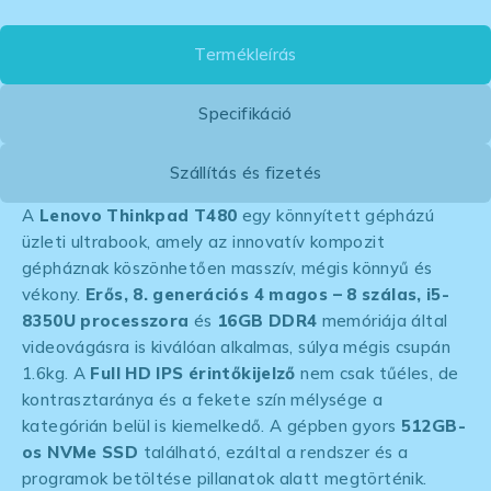
Termékleírás
Specifikáció
Szállítás és fizetés
A
Lenovo Thinkpad T480
egy könnyített gépházú
üzleti ultrabook, amely az innovatív kompozit
gépháznak köszönhetően masszív, mégis könnyű és
vékony.
Erős, 8. generációs 4 magos – 8 szálas, i5-
8350U processzora
és
16GB DDR4
memóriája által
videovágásra is kiválóan alkalmas, súlya mégis csupán
1.6kg. A
Full HD IPS érintőkijelző
nem csak tűéles, de
kontrasztaránya és a fekete szín mélysége a
kategórián belül is kiemelkedő. A gépben gyors
512GB-
os NVMe SSD
található, ezáltal a rendszer és a
programok betöltése pillanatok alatt megtörténik.