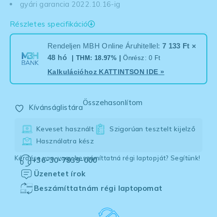
gyári garancia 2022.10.16-ig
Részletes specifikáció
Rendeljen MBH Online Áruhitellel:
7 133 Ft ×
48 hó
| THM: 18.97% |
Önrész: 0 Ft
Kalkulációhoz
KATTINTSON IDE
»
Összehasonlítom
Kívánságlistára
Keveset használt
Szigorúan tesztelt kijelző
Használatra kész
Kérdése van, vagy beszámíttatná régi laptopját? Segítünk!
+36-30-7939-000
Üzenetet írok
Beszámíttatnám régi laptopomat