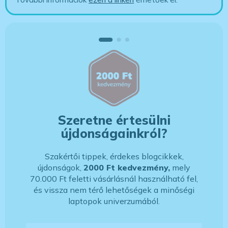
Szeretne értesülni
újdonságainkról?
Szakértői tippek, érdekes blogcikkek,
újdonságok,
2000 Ft kedvezmény,
mely
70.000 Ft feletti vásárlásnál használható fel,
és vissza nem térő lehetőségek a minőségi
laptopok univerzumából.
E-mail-cím