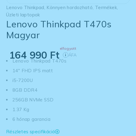
Lenovo Thinkpad
,
Könnyen hordozható
,
Termékek
,
Üzleti laptopok
Lenovo Thinkpad T470s
Magyar
elfogyott
164 990
Ft
ÁFA
i
Lenovo Thinkpad T470s
14" FHD IPS matt
i5-7200U
8GB DDR4
256GB NVMe SSD
1.37 Kg
6 hónap garancia
Részletes specifikáció