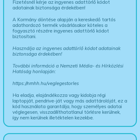
Fizetésnél kérje az ingyenes adattörlő kódot
adatainak biztonsága érdekében!
A Kormány döntése alapján a kereskedő tartós
adathordozó termék vásárlásakor köteles a
fogyasztó részére ingyenes adattörlő kódot
biztosítani.
Használja az ingyenes adattörlő kódot adatainak
biztonsága érdekében!
További információ a Nemzeti Média- és Hírközlési
Hatóság honlapján:
https://nmhh.hu/veglegestorles
Ha eladja, elajándékozza vagy kidobja régi
laptopját, pendrive-ját vagy más adattárolóját, ez a
kód használata garantálja, hogy személyes adatai
véglegesen, visszaállíthatatlanul törlésre kerülnek,
így nem kerülnek illetéktelen kezekbe.