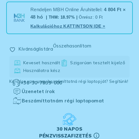
Rendeljen MBH Online Áruhitellel:
4 804 Ft ×
48 hó
| THM: 18.97% |
Önrész: 0 Ft
Kalkulációhoz
KATTINTSON IDE
»
Összehasonlítom
Kívánságlistára
Keveset használt
Szigorúan tesztelt kijelző
Használatra kész
Kérdése van, vagy beszámíttatná régi laptopját? Segítünk!
+36-30-7939-000
Üzenetet írok
Beszámíttatnám régi laptopomat
30 NAPOS
PÉNZVISSZAFIZETÉS