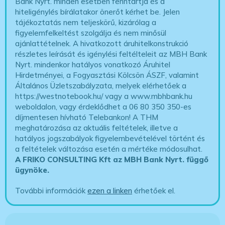
Bank Nyrt. minden esetben fenntartja és a
hiteligénylés bírálatakor önerőt kérhet be. Jelen
tájékoztatás nem teljeskörű, kizárólag a
figyelemfelkeltést szolgálja és nem minősül
ajánlattételnek. A hivatkozott áruhitelkonstrukció
részletes leírását és igénylési feltélteleit az MBH Bank
Nyrt. mindenkor hatályos vonatkozó Áruhitel
Hirdetményei, a Fogyasztási Kölcsön ÁSZF, valamint
Általános Üzletszabályzata, melyek elérhetőek a
https://westnotebook.hu/
vagy a www.mbhbank.hu
weboldalon, vagy érdeklődhet a 06 80 350 350-es
díjmentesen hívható Telebankon! A THM
meghatározása az aktuális feltételek, illetve a
hatályos jogszabályok figyelembevételével történt és
a feltételek változása esetén a mértéke módosulhat.
A FRIKO CONSULTING Kft az MBH Bank Nyrt. függő
ügynöke
.
További információk
ezen a linken
érhetőek el.