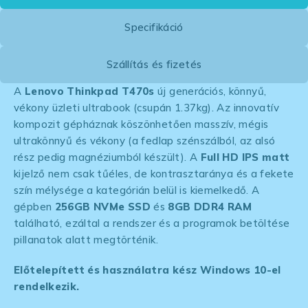
Specifikáció
Szállítás és fizetés
A
Lenovo Thinkpad T470s
új generációs, könnyű,
vékony üzleti ultrabook (csupán 1.37kg). Az innovatív
kompozit gépháznak köszönhetően masszív, mégis
ultrakönnyű és vékony (a fedlap szénszálból, az alsó
rész pedig magnéziumból készült). A
Full HD IPS matt
kijelző nem csak tűéles, de kontrasztaránya és a fekete
szín mélysége a kategórián belül is kiemelkedő. A
gépben
256GB NVMe SSD
és
8GB DDR4
RAM
található, ezáltal a rendszer és a programok betöltése
pillanatok alatt megtörténik.
Előtelepített és használatra kész Windows 10-el
rendelkezik.