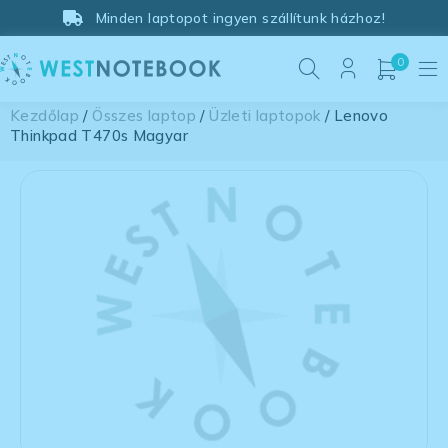
Minden laptopot ingyen szállítunk házhoz!
0
Kezdőlap
/
Összes laptop
/
Üzleti laptopok
/ Lenovo
Thinkpad T470s Magyar