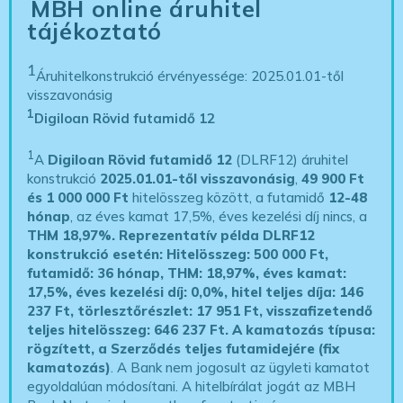
MBH online áruhitel
tájékoztató
1
Áruhitelkonstrukció érvényessége: 2025.01.01-től
visszavonásig
1
Digiloan Rövid futamidő 12
1
A
Digiloan Rövid futamidő 12
(DLRF12) áruhitel
konstrukció
2025.01.01-től visszavonásig
,
49 900 Ft
és 1 000 000 Ft
hitelösszeg között, a futamidő
12-48
hónap
, az éves kamat 17,5%, éves kezelési díj nincs, a
THM 18,97%.
Reprezentatív példa DLRF12
konstrukció esetén: Hitelösszeg: 500 000 Ft,
futamidő: 36 hónap, THM: 18,97%, éves kamat:
17,5%, éves kezelési díj: 0,0%, hitel teljes díja: 146
237 Ft, törlesztőrészlet: 17 951 Ft, visszafizetendő
teljes hitelösszeg: 646 237 Ft.
A kamatozás típusa:
rögzített, a Szerződés teljes futamidejére (fix
kamatozás)
. A Bank nem jogosult az ügyleti kamatot
egyoldalúan módosítani. A hitelbírálat jogát az MBH