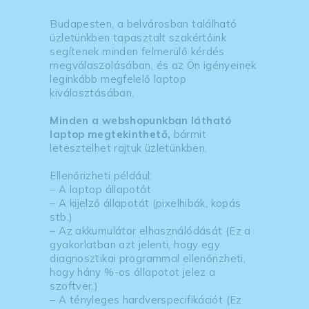
Budapesten, a belvárosban található
üzletünkben tapasztalt szakértőink
segítenek minden felmerülő kérdés
megválaszolásában, és az Ön igényeinek
leginkább megfelelő laptop
kiválasztásában.
Minden a webshopunkban látható
laptop megtekinthető,
bármit
letesztelhet rajtuk üzletünkben.
Ellenőrizheti például:
– A laptop állapotát
– A kijelző állapotát (pixelhibák, kopás
stb.)
– Az akkumulátor elhasználódását (Ez a
gyakorlatban azt jelenti, hogy egy
diagnosztikai programmal ellenőrizheti,
hogy hány %-os állapotot jelez a
szoftver.)
– A tényleges hardverspecifikációt (Ez