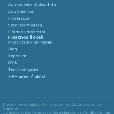
Adatvédelmi tájékoztató
Adattörlő kód
Impresszum
Szervizpartnerség
Elállás a vásárlástól
Hasznos linkek
Miért vásároljon nálunk?
Blog
Kapcsolat
GYIK
Tanúsítványaink
MBH online Áruhitel
©
2026
Friko Consulting Kft. – Notebook kereskedés. Minden jog
fenntartva!
A weboldalon feltüntetett adatok kizárólag tájékoztató jellegűek, nem