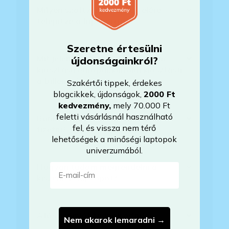
Milyen szoftverek vannak előre
telepítve a laptopra?
Szeretne értesülni
Mit jelent, hogy magyar/magyar
újdonságainkról?
kiosztású európai/külföldi kiosztású
a billentyűzet?
Szakértői tippek, érdekes
blogcikkek, újdonságok,
2000 Ft
kedvezmény
,
mely 70.000 Ft
feletti vásárlásnál használható
Bankkártyával tudok Önöknél
fel, és vissza nem térő
fizetni?
lehetőségek a minőségi laptopok
univerzumából.
E-mail-cím
Hogyan tudom megrendelni a
kiszemelt laptopot?
Áfás számlát tudnak adni?
Nem akarok lemaradni →