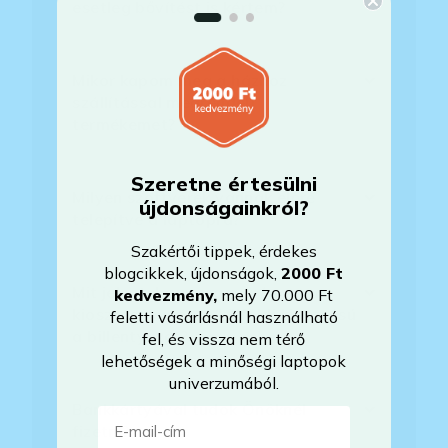
esetleg bővítést is kértem?
Mikor kapom meg a házhoz
szállítással megrendelt
termékemet?
Szeretne értesülni
Milyen szoftverek vannak előre
újdonságainkról?
telepítve a laptopra?
Szakértői tippek, érdekes
blogcikkek, újdonságok,
2000 Ft
Mit jelent, hogy magyar/magyar
kedvezmény
,
mely 70.000 Ft
kiosztású európai/külföldi kiosztású
feletti vásárlásnál használható
a billentyűzet?
fel, és vissza nem térő
lehetőségek a minőségi laptopok
univerzumából.
Bankkártyával tudok Önöknél
E-mail-cím
fizetni?