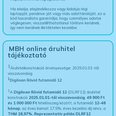
Ha eladja, elajándékozza vagy kidobja régi
laptopját, pendrive-ját vagy más adattárolóját, ez a
kód használata garantálja, hogy személyes adatai
véglegesen, visszaállíthatatlanul törlésre kerülnek,
így nem kerülnek illetéktelen kezekbe.
MBH online áruhitel
tájékoztató
1
Áruhitelkonstrukció érvényessége: 2025.01.01-től
visszavonásig
1
Digiloan Rövid futamidő 12
1
A
Digiloan Rövid futamidő 12
(DLRF12) áruhitel
konstrukció
2025.01.01-től visszavonásig
,
49 900 Ft
és 1 000 000 Ft
hitelösszeg között, a futamidő
12-48
hónap
, az éves kamat 17,5%, éves kezelési díj nincs, a
THM 18,97%.
Reprezentatív példa DLRF12