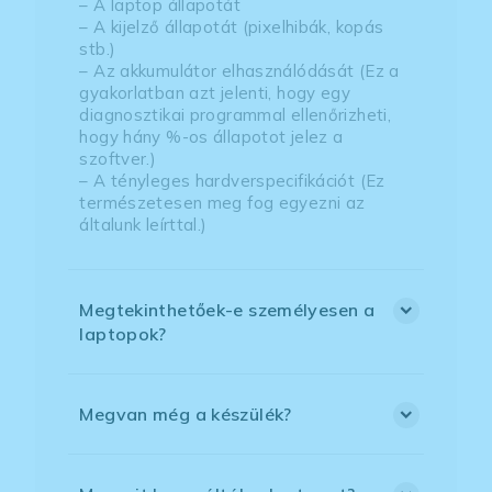
– A laptop állapotát
– A kijelző állapotát (pixelhibák, kopás
stb.)
– Az akkumulátor elhasználódását (Ez a
gyakorlatban azt jelenti, hogy egy
diagnosztikai programmal ellenőrizheti,
hogy hány %-os állapotot jelez a
szoftver.)
– A tényleges hardverspecifikációt (Ez
természetesen meg fog egyezni az
általunk leírttal.)
Megtekinthetőek-e személyesen a
laptopok?
Megvan még a készülék?