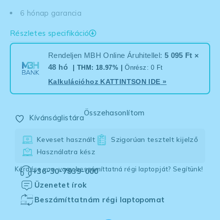
6 hónap garancia
Részletes specifikáció
Rendeljen MBH Online Áruhitellel:
5 095 Ft ×
48 hó
| THM: 18.97% |
Önrész: 0 Ft
Kalkulációhoz
KATTINTSON IDE
»
Összehasonlítom
Kívánságlistára
Keveset használt
Szigorúan tesztelt kijelző
Használatra kész
Kérdése van, vagy beszámíttatná régi laptopját? Segítünk!
+36-30-7939-000
Üzenetet írok
Beszámíttatnám régi laptopomat