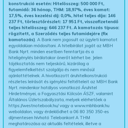
konstrukció esetén: Hitelösszeg: 500 000 Ft,
futamidő: 36 hónap, THM: 18,97%, éves kamat:
17,5%, éves kezelési díj: 0,0%, hitel teljes díja: 146
237 Ft, törlesztőrészlet: 17 951 Ft, visszafizetendő
teljes hitelösszeg: 646 237 Ft.
A kamatozás típusa:
rögzített, a Szerződés teljes futamidejére (fix
kamatozás)
. A Bank nem jogosult az ügyleti kamatot
egyoldalúan módosítani. A hitelbírálat jogát az MBH
Bank Nyrt. minden esetben fenntartja és a
hiteligénylés bírálatakor önerőt kérhet be. Jelen
tájékoztatás nem teljeskörű, kizárólag a
figyelemfelkeltést szolgálja és nem minősül
ajánlattételnek. A hivatkozott áruhitelkonstrukció
részletes leírását és igénylési feltélteleit az MBH Bank
Nyrt. mindenkor hatályos vonatkozó Áruhitel
Hirdetményei, a Fogyasztási Kölcsön ÁSZF, valamint
Általános Üzletszabályzata, melyek elérhetőek a
https://westnotebook.hu/
vagy a www.mbhbank.hu
weboldalon, vagy érdeklődhet a 06 80 350 350-es
díjmentesen hívható Telebankon! A THM
meghatározása az aktuális feltételek, illetve a