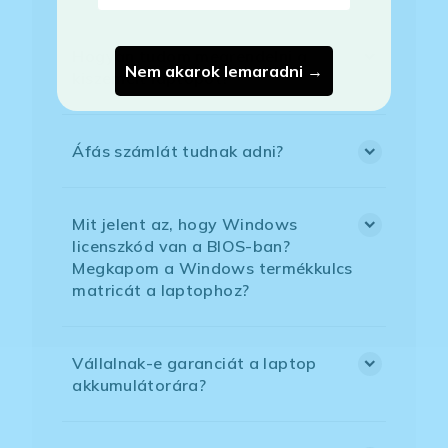
Hogyan tudom megrendelni a
Nem akarok lemaradni →
kiszemelt laptopot?
Áfás számlát tudnak adni?
Mit jelent az, hogy Windows
licenszkód van a BIOS-ban?
Megkapom a Windows termékkulcs
matricát a laptophoz?
Vállalnak-e garanciát a laptop
akkumulátorára?