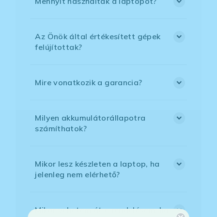
Mennyit használták a laptopot?
Az Önök által értékesített gépek
felújítottak?
Mire vonatkozik a garancia?
Milyen akkumulátorállapotra
számíthatok?
Mikor lesz készleten a laptop, ha
jelenleg nem elérhető?
Mikor vehetem át a rendelésem, ha