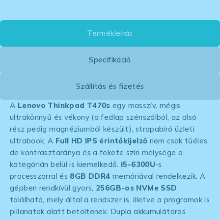
Termékleírás
Specifikáció
Szállítás és fizetés
A
Lenovo Thinkpad T470s
egy masszív, mégis
ultrakönnyű és vékony (a fedlap szénszálból, az alsó
rész pedig magnéziumból készült), strapabíró üzleti
ultrabook. A
Full HD IPS érintőkijelző
nem csak tűéles,
de kontrasztaránya és a fekete szín mélysége a
kategórián belül is kiemelkedő.
i5-6300U
-s
processzorral és
8GB DDR4
memóriával rendelkezik. A
gépben rendkívül gyors,
256GB-os NVMe SSD
található, mely által a rendszer is, illetve a programok is
pillanatok alatt betöltenek. Dupla akkumulátoros