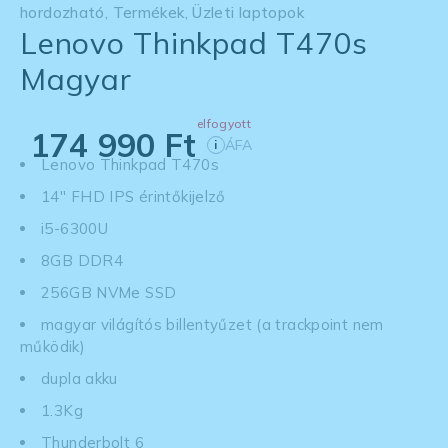
hordozható
,
Termékek
,
Üzleti laptopok
Lenovo Thinkpad T470s
Magyar
elfogyott
174 990
Ft
ÁFA
i
Lenovo Thinkpad T470s
14'' FHD IPS érintőkijelző
i5-6300U
8GB DDR4
256GB NVMe SSD
magyar világítós billentyűzet (a trackpoint nem
működik)
dupla akku
1.3Kg
Thunderbolt 6