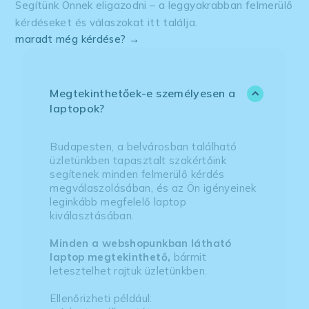
Segítünk Önnek eligazodni – a leggyakrabban felmerülő
kérdéseket és válaszokat itt találja.
maradt még kérdése? →
Megtekinthetőek-e személyesen a
laptopok?
Budapesten, a belvárosban található
üzletünkben tapasztalt szakértőink
segítenek minden felmerülő kérdés
megválaszolásában, és az Ön igényeinek
leginkább megfelelő laptop
kiválasztásában.
Minden a webshopunkban látható
laptop megtekinthető,
bármit
letesztelhet rajtuk üzletünkben.
Ellenőrizheti például: