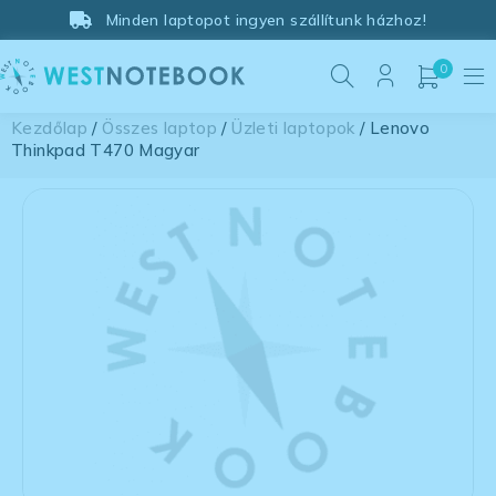
Minden laptopot ingyen szállítunk házhoz!
0
Kezdőlap
/
Összes laptop
/
Üzleti laptopok
/ Lenovo
Thinkpad T470 Magyar