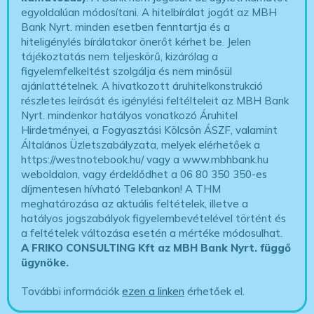
egyoldalúan módosítani. A hitelbírálat jogát az MBH
Bank Nyrt. minden esetben fenntartja és a
hiteligénylés bírálatakor önerőt kérhet be. Jelen
tájékoztatás nem teljeskörű, kizárólag a
figyelemfelkeltést szolgálja és nem minősül
ajánlattételnek. A hivatkozott áruhitelkonstrukció
részletes leírását és igénylési feltélteleit az MBH Bank
Nyrt. mindenkor hatályos vonatkozó Áruhitel
Hirdetményei, a Fogyasztási Kölcsön ÁSZF, valamint
Általános Üzletszabályzata, melyek elérhetőek a
https://westnotebook.hu/
vagy a www.mbhbank.hu
weboldalon, vagy érdeklődhet a 06 80 350 350-es
díjmentesen hívható Telebankon! A THM
meghatározása az aktuális feltételek, illetve a
hatályos jogszabályok figyelembevételével történt és
a feltételek változása esetén a mértéke módosulhat.
A FRIKO CONSULTING Kft az MBH Bank Nyrt. függő
ügynöke
.
További információk
ezen a linken
érhetőek el.