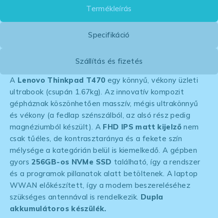
Termékleírás
Specifikáció
Szállítás és fizetés
A
Lenovo Thinkpad T470
egy könnyű, vékony üzleti
ultrabook (csupán 1.67kg). Az innovatív kompozit
gépháznak köszönhetően masszív, mégis ultrakönnyű
és vékony (a fedlap szénszálból, az alsó rész pedig
magnéziumból készült). A
FHD IPS matt kijelző
nem
csak tűéles, de kontrasztaránya és a fekete szín
mélysége a kategórián belül is kiemelkedő. A gépben
gyors
256GB-os NVMe SSD
található, így a rendszer
és a programok pillanatok alatt betöltenek. A laptop
WWAN előkészített, így a modem beszereléséhez
szükséges antennával is rendelkezik.
Dupla
akkumulátoros készülék.