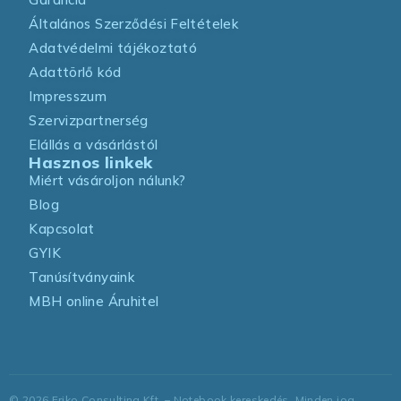
Általános Szerződési Feltételek
Adatvédelmi tájékoztató
Adattörlő kód
Impresszum
Szervizpartnerség
Elállás a vásárlástól
Hasznos linkek
Miért vásároljon nálunk?
Blog
Kapcsolat
GYIK
Tanúsítványaink
MBH online Áruhitel
©
2026
Friko Consulting Kft. – Notebook kereskedés. Minden jog