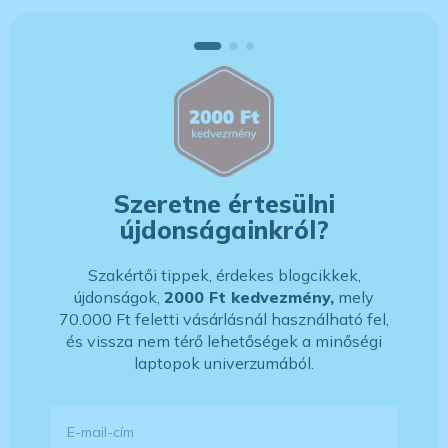
Szeretne értesülni
újdonságainkról?
Szakértői tippek, érdekes blogcikkek,
újdonságok,
2000 Ft kedvezmény,
mely
70.000 Ft feletti vásárlásnál használható fel,
és vissza nem térő lehetőségek a minőségi
laptopok univerzumából.
E-mail-cím