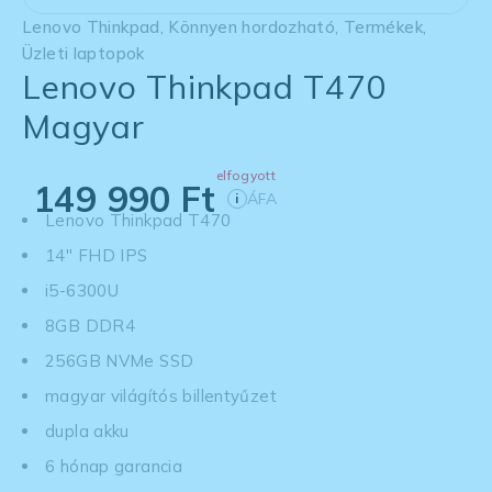
Lenovo Thinkpad
,
Könnyen hordozható
,
Termékek
,
Üzleti laptopok
Lenovo Thinkpad T470
Magyar
elfogyott
149 990
Ft
ÁFA
i
Lenovo Thinkpad T470
14'' FHD IPS
i5-6300U
8GB DDR4
256GB NVMe SSD
magyar világítós billentyűzet
dupla akku
6 hónap garancia