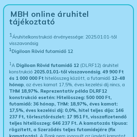
MBH online áruhitel
tájékoztató
1
Áruhitelkonstrukció érvényessége: 2025.01.01-től
visszavonásig
1
Digiloan Rövid futamidő 12
1
A
Digiloan Rövid futamidő 12
(DLRF12) áruhitel
konstrukció
2025.01.01-től visszavonásig
,
49 900 Ft
és 1 000 000 Ft
hitelösszeg között, a futamidő
12-48
hónap
, az éves kamat 17,5%, éves kezelési díj nincs, a
THM 18,97%.
Reprezentatív példa DLRF12
konstrukció esetén: Hitelösszeg: 500 000 Ft,
futamidő: 36 hónap, THM: 18,97%, éves kamat:
17,5%, éves kezelési díj: 0,0%, hitel teljes díja: 146
237 Ft, törlesztőrészlet: 17 951 Ft, visszafizetendő
teljes hitelösszeg: 646 237 Ft.
A kamatozás típusa:
rögzített, a Szerződés teljes futamidejére (fix
kamatozás)
. A Bank nem jogosult az ügyleti kamatot