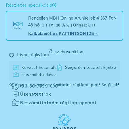
Részletes specifikáció
Rendeljen MBH Online Áruhitellel:
4 367 Ft ×
48 hó
| THM: 18.97% |
Önrész: 0 Ft
Kalkulációhoz
KATTINTSON IDE
»
Összehasonlítom
Kívánságlistára
Keveset használt
Szigorúan tesztelt kijelző
Használatra kész
Kérdése van, vagy beszámíttatná régi laptopját? Segítünk!
+36-30-7939-000
Üzenetet írok
Beszámíttatnám régi laptopomat
30 NAPOS