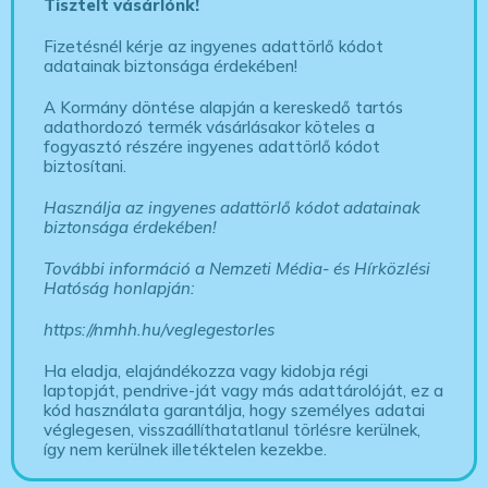
Tisztelt vásárlónk!
Fizetésnél kérje az ingyenes adattörlő kódot
adatainak biztonsága érdekében!
A Kormány döntése alapján a kereskedő tartós
adathordozó termék vásárlásakor köteles a
fogyasztó részére ingyenes adattörlő kódot
biztosítani.
Használja az ingyenes adattörlő kódot adatainak
biztonsága érdekében!
További információ a Nemzeti Média- és Hírközlési
Hatóság honlapján:
https://nmhh.hu/veglegestorles
Ha eladja, elajándékozza vagy kidobja régi
laptopját, pendrive-ját vagy más adattárolóját, ez a
kód használata garantálja, hogy személyes adatai
véglegesen, visszaállíthatatlanul törlésre kerülnek,
így nem kerülnek illetéktelen kezekbe.