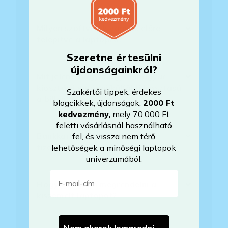
Milyen szoftverek vannak előre
telepítve a laptopra?
Szeretne értesülni
újdonságainkról?
Mit jelent, hogy magyar/magyar
kiosztású európai/külföldi kiosztású
Szakértői tippek, érdekes
a billentyűzet?
blogcikkek, újdonságok,
2000 Ft
kedvezmény
,
mely 70.000 Ft
feletti vásárlásnál használható
Bankkártyával tudok Önöknél
fel, és vissza nem térő
fizetni?
lehetőségek a minőségi laptopok
univerzumából.
E-mail-cím
Hogyan tudom megrendelni a
kiszemelt laptopot?
Nem akarok lemaradni →