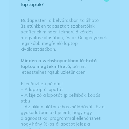
laptopok?
Budapesten, a belvárosban található
üzletünkben tapasztalt szakértőink
segítenek minden felmerülő kérdés
megválaszolásában, és az Ön igényeinek
leginkább megfelelő laptop
kiválasztásában.
Minden a webshopunkban látható
laptop megtekinthető,
bármit
letesztelhet rajtuk üzletünkben.
Ellenőrizheti például:
– A laptop állapotát
– A kijelző állapotát (pixelhibák, kopás
stb.)
– Az akkumulátor elhasználódását (Ez a
gyakorlatban azt jelenti, hogy egy
diagnosztikai programmal ellenőrizheti,
hogy hány %-os állapotot jelez a