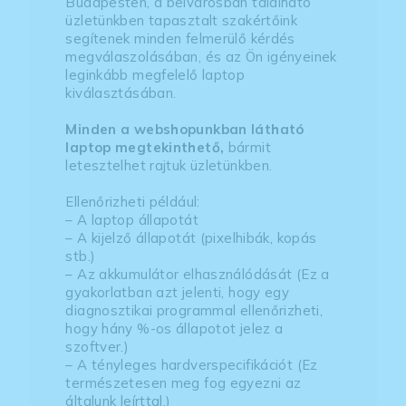
Budapesten, a belvárosban található
üzletünkben tapasztalt szakértőink
segítenek minden felmerülő kérdés
megválaszolásában, és az Ön igényeinek
leginkább megfelelő laptop
kiválasztásában.
Minden a webshopunkban látható
laptop megtekinthető,
bármit
letesztelhet rajtuk üzletünkben.
Ellenőrizheti például:
– A laptop állapotát
– A kijelző állapotát (pixelhibák, kopás
stb.)
– Az akkumulátor elhasználódását (Ez a
gyakorlatban azt jelenti, hogy egy
diagnosztikai programmal ellenőrizheti,
hogy hány %-os állapotot jelez a
szoftver.)
– A tényleges hardverspecifikációt (Ez
természetesen meg fog egyezni az
általunk leírttal.)