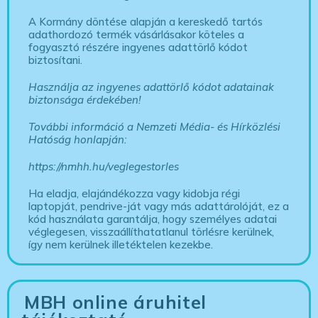
A Kormány döntése alapján a kereskedő tartós
adathordozó termék vásárlásakor köteles a
fogyasztó részére ingyenes adattörlő kódot
biztosítani.
Használja az ingyenes adattörlő kódot adatainak
biztonsága érdekében!
További információ a Nemzeti Média- és Hírközlési
Hatóság honlapján:
https://nmhh.hu/veglegestorles
Ha eladja, elajándékozza vagy kidobja régi
laptopját, pendrive-ját vagy más adattárolóját, ez a
kód használata garantálja, hogy személyes adatai
véglegesen, visszaállíthatatlanul törlésre kerülnek,
így nem kerülnek illetéktelen kezekbe.
MBH online áruhitel