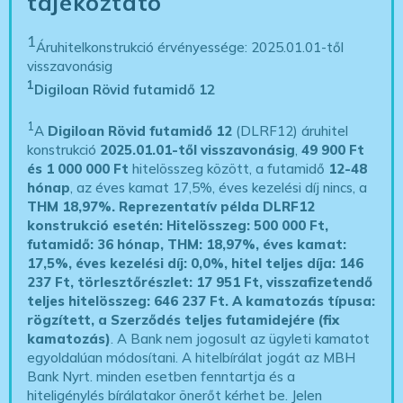
tájékoztató
1
Áruhitelkonstrukció érvényessége: 2025.01.01-től
visszavonásig
1
Digiloan Rövid futamidő 12
1
A
Digiloan Rövid futamidő 12
(DLRF12) áruhitel
konstrukció
2025.01.01-től visszavonásig
,
49 900 Ft
és 1 000 000 Ft
hitelösszeg között, a futamidő
12-48
hónap
, az éves kamat 17,5%, éves kezelési díj nincs, a
THM 18,97%.
Reprezentatív példa DLRF12
konstrukció esetén: Hitelösszeg: 500 000 Ft,
futamidő: 36 hónap, THM: 18,97%, éves kamat:
17,5%, éves kezelési díj: 0,0%, hitel teljes díja: 146
237 Ft, törlesztőrészlet: 17 951 Ft, visszafizetendő
teljes hitelösszeg: 646 237 Ft.
A kamatozás típusa:
rögzített, a Szerződés teljes futamidejére (fix
kamatozás)
. A Bank nem jogosult az ügyleti kamatot
egyoldalúan módosítani. A hitelbírálat jogát az MBH
Bank Nyrt. minden esetben fenntartja és a
hiteligénylés bírálatakor önerőt kérhet be. Jelen