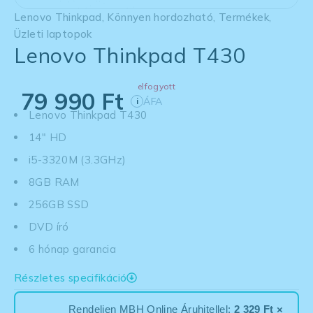
Lenovo Thinkpad
,
Könnyen hordozható
,
Termékek
,
Üzleti laptopok
Lenovo Thinkpad T430
elfogyott
79 990
Ft
ÁFA
i
Lenovo Thinkpad T430
14" HD
i5-3320M (3.3GHz)
8GB RAM
256GB SSD
DVD író
6 hónap garancia
Részletes specifikáció
Rendeljen MBH Online Áruhitellel:
2 329 Ft ×