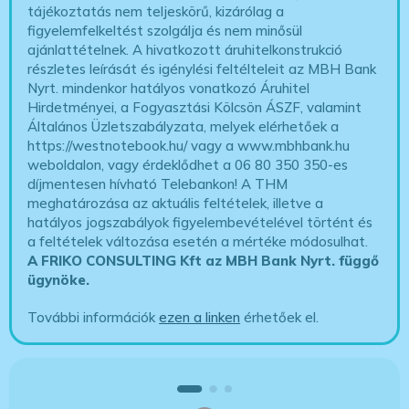
tájékoztatás nem teljeskörű, kizárólag a
figyelemfelkeltést szolgálja és nem minősül
ajánlattételnek. A hivatkozott áruhitelkonstrukció
részletes leírását és igénylési feltélteleit az MBH Bank
Nyrt. mindenkor hatályos vonatkozó Áruhitel
Hirdetményei, a Fogyasztási Kölcsön ÁSZF, valamint
Általános Üzletszabályzata, melyek elérhetőek a
https://westnotebook.hu/
vagy a www.mbhbank.hu
weboldalon, vagy érdeklődhet a 06 80 350 350-es
díjmentesen hívható Telebankon! A THM
meghatározása az aktuális feltételek, illetve a
hatályos jogszabályok figyelembevételével történt és
a feltételek változása esetén a mértéke módosulhat.
A FRIKO CONSULTING Kft az MBH Bank Nyrt. függő
ügynöke
.
További információk
ezen a linken
érhetőek el.