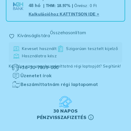
48 hó
| THM: 18.97% |
Önrész: 0 Ft
Kalkulációhoz
KATTINTSON IDE
»
Összehasonlítom
Kívánságlistára
Keveset használt
Szigorúan tesztelt kijelző
Használatra kész
Kérdése van, vagy beszámíttatná régi laptopját? Segítünk!
+36-30-7939-000
Üzenetet írok
Beszámíttatnám régi laptopomat
30 NAPOS
PÉNZVISSZAFIZETÉS