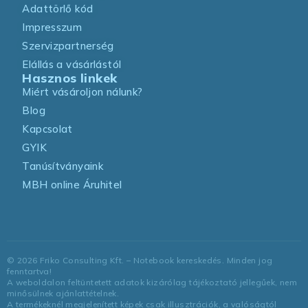
Adattörlő kód
Impresszum
Szervizpartnerség
Elállás a vásárlástól
Hasznos linkek
Miért vásároljon nálunk?
Blog
Kapcsolat
GYIK
Tanúsítványaink
MBH online Áruhitel
©
2026
Friko Consulting Kft. – Notebook kereskedés. Minden jog
fenntartva!
A weboldalon feltüntetett adatok kizárólag tájékoztató jellegűek, nem
minősülnek ajánlattételnek.
A termékeknél megjelenített képek csak illusztrációk, a valóságtól