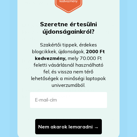
telepítve a laptopra?
Szeretne értesülni
Mit jelent, hogy magyar/magyar
újdonságainkról?
kiosztású európai/külföldi kiosztású
a billentyűzet?
Szakértői tippek, érdekes
blogcikkek, újdonságok,
2000 Ft
kedvezmény
,
mely 70.000 Ft
Bankkártyával tudok Önöknél
feletti vásárlásnál használható
fizetni?
fel, és vissza nem térő
lehetőségek a minőségi laptopok
univerzumából.
Hogyan tudom megrendelni a
E-mail-cím
kiszemelt laptopot?
Áfás számlát tudnak adni?
Nem akarok lemaradni →