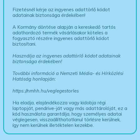
Fizetésnél kérje az ingyenes adattörlő kódot
adatainak biztonsága érdekében!
A Kormány döntése alapján a kereskedő tartós
adathordozó termék vásárlásakor köteles a
fogyasztó részére ingyenes adattörlő kódot
biztosítani.
Használja az ingyenes adattörlő kódot adatainak
biztonsága érdekében!
További információ a Nemzeti Média- és Hírközlési
Hatóság honlapján:
https://nmhh.hu/veglegestorles
Ha eladja, elajándékozza vagy kidobja régi
laptopját, pendrive-ját vagy más adattárolóját, ez a
kód használata garantálja, hogy személyes adatai
véglegesen, visszaállíthatatlanul törlésre kerülnek,
így nem kerülnek illetéktelen kezekbe.