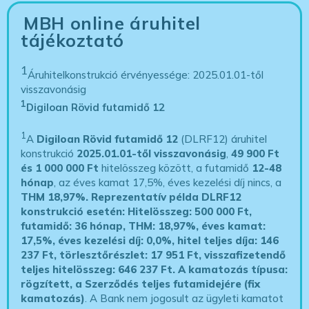
MBH online áruhitel
tájékoztató
1
Áruhitelkonstrukció érvényessége: 2025.01.01-től
visszavonásig
1
Digiloan Rövid futamidő 12
1
A
Digiloan Rövid futamidő 12
(DLRF12) áruhitel
konstrukció
2025.01.01-től visszavonásig
,
49 900 Ft
és 1 000 000 Ft
hitelösszeg között, a futamidő
12-48
hónap
, az éves kamat 17,5%, éves kezelési díj nincs, a
THM 18,97%.
Reprezentatív példa DLRF12
konstrukció esetén: Hitelösszeg: 500 000 Ft,
futamidő: 36 hónap, THM: 18,97%, éves kamat:
17,5%, éves kezelési díj: 0,0%, hitel teljes díja: 146
237 Ft, törlesztőrészlet: 17 951 Ft, visszafizetendő
teljes hitelösszeg: 646 237 Ft.
A kamatozás típusa:
rögzített, a Szerződés teljes futamidejére (fix
kamatozás)
. A Bank nem jogosult az ügyleti kamatot