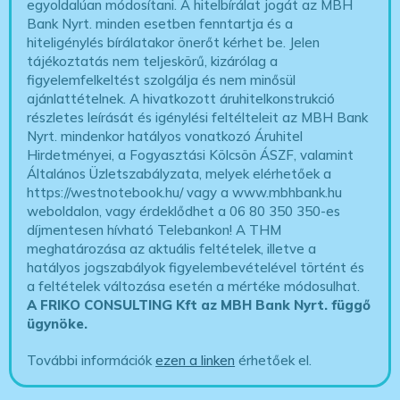
egyoldalúan módosítani. A hitelbírálat jogát az MBH
Bank Nyrt. minden esetben fenntartja és a
hiteligénylés bírálatakor önerőt kérhet be. Jelen
tájékoztatás nem teljeskörű, kizárólag a
figyelemfelkeltést szolgálja és nem minősül
ajánlattételnek. A hivatkozott áruhitelkonstrukció
részletes leírását és igénylési feltélteleit az MBH Bank
Nyrt. mindenkor hatályos vonatkozó Áruhitel
Hirdetményei, a Fogyasztási Kölcsön ÁSZF, valamint
Általános Üzletszabályzata, melyek elérhetőek a
https://westnotebook.hu/
vagy a www.mbhbank.hu
weboldalon, vagy érdeklődhet a 06 80 350 350-es
díjmentesen hívható Telebankon! A THM
meghatározása az aktuális feltételek, illetve a
hatályos jogszabályok figyelembevételével történt és
a feltételek változása esetén a mértéke módosulhat.
A FRIKO CONSULTING Kft az MBH Bank Nyrt. függő
ügynöke
.
További információk
ezen a linken
érhetőek el.