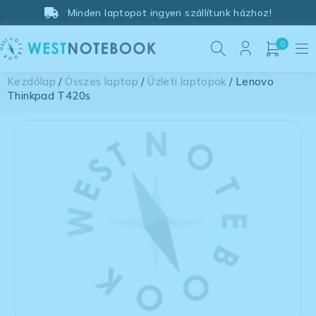
Minden laptopot ingyen szállítunk házhoz!
0
Kezdőlap
/
Összes laptop
/
Üzleti laptopok
/ Lenovo
Thinkpad T420s