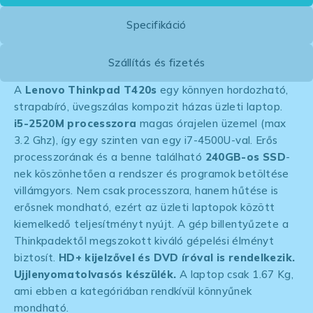
Specifikáció
Szállítás és fizetés
A
Lenovo Thinkpad T420s
egy könnyen hordozható,
strapabíró, üvegszálas kompozit házas üzleti laptop.
i5-2520M processzora
magas órajelen üzemel (max
3.2 Ghz), így egy szinten van egy i7-4500U-val. Erős
processzorának és a benne található
240GB-os SSD
-
nek köszönhetően a rendszer és programok betöltése
villámgyors. Nem csak processzora, hanem hűtése is
erősnek mondható, ezért az üzleti laptopok között
kiemelkedő teljesítményt nyújt. A gép billentyűzete a
Thinkpadektől megszokott kiváló gépelési élményt
biztosít.
HD+ kijelzővel és DVD íróval is rendelkezik.
Ujjlenyomatolvasós készülék.
A laptop csak 1.67 Kg,
ami ebben a kategóriában rendkívül könnyűnek
mondható.