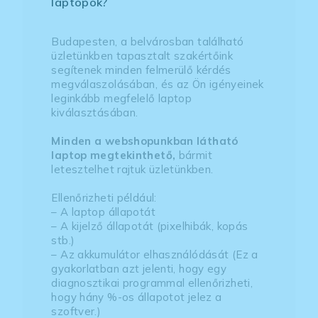
laptopok?
Budapesten, a belvárosban található
üzletünkben tapasztalt szakértőink
segítenek minden felmerülő kérdés
megválaszolásában, és az Ön igényeinek
leginkább megfelelő laptop
kiválasztásában.
Minden a webshopunkban látható
laptop megtekinthető,
bármit
letesztelhet rajtuk üzletünkben.
Ellenőrizheti például:
– A laptop állapotát
– A kijelző állapotát (pixelhibák, kopás
stb.)
– Az akkumulátor elhasználódását (Ez a
gyakorlatban azt jelenti, hogy egy
diagnosztikai programmal ellenőrizheti,
hogy hány %-os állapotot jelez a
szoftver.)