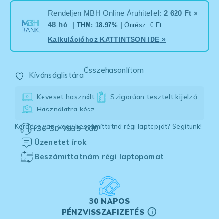
Rendeljen MBH Online Áruhitellel:
2 620 Ft ×
48 hó
| THM: 18.97% |
Önrész: 0 Ft
Kalkulációhoz
KATTINTSON IDE
»
Összehasonlítom
Kívánságlistára
Keveset használt
Szigorúan tesztelt kijelző
Használatra kész
Kérdése van, vagy beszámíttatná régi laptopját? Segítünk!
+36-30-7939-000
Üzenetet írok
Beszámíttatnám régi laptopomat
30 NAPOS
PÉNZVISSZAFIZETÉS