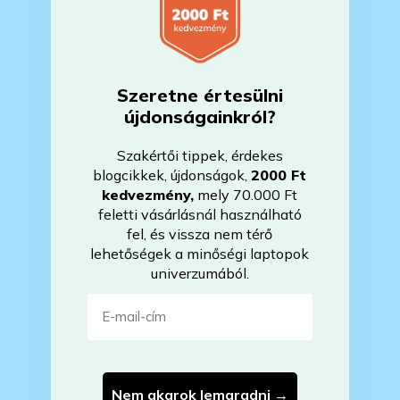
Milyen szoftverek vannak előre
telepítve a laptopra?
Szeretne értesülni
újdonságainkról?
Mit jelent, hogy magyar/magyar
kiosztású európai/külföldi kiosztású
Szakértői tippek, érdekes
a billentyűzet?
blogcikkek, újdonságok,
2000 Ft
kedvezmény
,
mely 70.000 Ft
feletti vásárlásnál használható
Bankkártyával tudok Önöknél
fel, és vissza nem térő
fizetni?
lehetőségek a minőségi laptopok
univerzumából.
E-mail-cím
Hogyan tudom megrendelni a
kiszemelt laptopot?
Nem akarok lemaradni →
Áfás számlát tudnak adni?