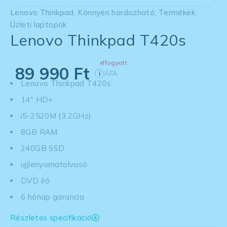
Lenovo Thinkpad
,
Könnyen hordozható
,
Termékek
,
Üzleti laptopok
Lenovo Thinkpad T420s
elfogyott
89 990
Ft
ÁFA
i
Lenovo Thinkpad T420s
14" HD+
i5-2520M (3.2GHz)
8GB RAM
240GB SSD
ujjlenyomatolvasó
DVD író
6 hónap garancia
Részletes specifikáció