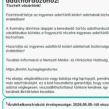
adathordozóhoz!
Tisztelt vásárlónk!
Fizetésnél kérje az ingyenes adattörlő kódot adatainak biz
érdekében!
A Kormány döntése alapján a kereskedő tartós adathordoz
vásárlásakor köteles a fogyasztó részére ingyenes adattörl
biztosítani.
Használja az ingyenes adattörlő kódot adatainak biztonság
érdekében!
További információ a Nemzeti Média- és Hírközlési Hatóság
https://nmhh.hu/veglegestorles
Ha eladja, elajándékozza vagy kidobja régi laptopját, pendri
más adattárolóját, ez a kód használata garantálja, hogy sz
adatai véglegesen, visszaállíthatatlanul törlésre kerülnek, íg
kerülnek illetéktelen kezekbe.
1
Áruhitelkonstrukció érvényessége: 2026.05.05-től viss