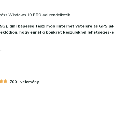
kész Windows 10 PRO-val rendelkezik.
 ami képessé teszi mobilinternet vételére és GPS jelad
eklődjön, hogy ennél a konkrét készüléknèl lehetséges-e
.
| 700+ vélemény