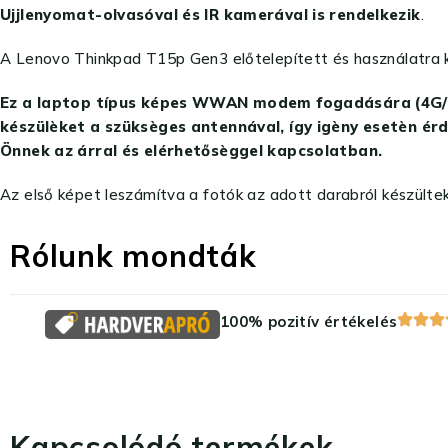
Ujjlenyomat-olvasóval és IR kamerával is rendelkezik
.
A Lenovo Thinkpad T15p Gen3 előtelepített és használatra 
Ez a laptop típus képes WWAN modem fogadására (4G/5G),
készülèket a szüksèges antennával, így igèny esetèn érd
Önnek az árral és elérhetősèggel kapcsolatban.
Az első képet leszámítva a fotók az adott darabról készültek
Rólunk mondták
100% pozitív értékelés
Kapcsolódó termékek