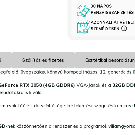
30 NAPOS
PÉNZVISSZAFIZETÉ
AZONNALI ÁTVÉTELI
SZEMÉLYESEN
ó
Szállítás és fizetés
Esztétikai besorolásun
felelő, üvegszálas, könnyű kompozitházas, 12. generációs üz
 GeForce RTX 3050 (4GB GDDR6)
VGA-jának és a
32GB DD
ladatokra is kiváló.
 csak tűéles, de színhűsége, betekintési szöge és kontraszta
SSD
-nek köszönhetően a rendszer és a programok villámgyors