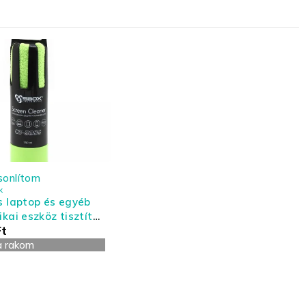
sonlítom
k
s laptop és egyéb
ikai eszköz tisztító
Ft
- nagy kiszerelés
a rakom