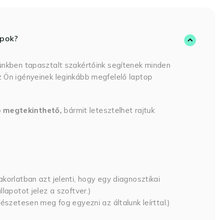
opok?
ünkben tapasztalt szakértőink segítenek minden
 Ön igényeinek leginkább megfelelő laptop
p megtekinthető,
bármit letesztelhet rajtuk
korlatban azt jelenti, hogy egy diagnosztikai
lapotot jelez a szoftver.)
észetesen meg fog egyezni az általunk leírttal.)