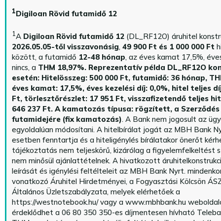
1
Digiloan Rövid futamidő 12
1
A
Digiloan Rövid futamidő 12
(DL_RF12O) áruhitel konstr
2026.05.05-től visszavonásig
,
49 900 Ft és 1 000 000 Ft
h
között, a futamidő
12-48 hónap
, az éves kamat 17,5%, éves 
nincs, a
THM 18,97%.
Reprezentatív példa DL_RF12O kon
esetén: Hitelösszeg: 500 000 Ft, futamidő: 36 hónap, T
éves kamat: 17,5%, éves kezelési díj: 0,0%, hitel teljes dí
Ft, törlesztőrészlet: 17 951 Ft, visszafizetendő teljes hi
646 237 Ft.
A kamatozás típusa: rögzített, a Szerződés 
futamidejére (fix kamatozás)
. A Bank nem jogosult az üg
egyoldalúan módosítani. A hitelbírálat jogát az MBH Bank Ny
esetben fenntartja és a hiteligénylés bírálatakor önerőt kérhe
tájékoztatás nem teljeskörű, kizárólag a figyelemfelkeltést s
nem minősül ajánlattételnek. A hivatkozott áruhitelkonstrukc
leírását és igénylési feltélteleit az MBH Bank Nyrt. mindenko
vonatkozó Áruhitel Hirdetményei, a Fogyasztási Kölcsön ÁSZ
Általános Üzletszabályzata, melyek elérhetőek a
https://westnotebook.hu/
vagy a www.mbhbank.hu weboldalo
érdeklődhet a 06 80 350 350-es díjmentesen hívható Teleba