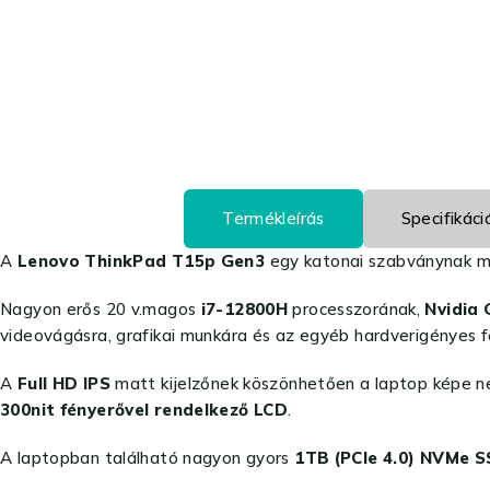
Termékleírás
Specifikáci
A
Lenovo ThinkPad T15p Gen3
egy katonai szabványnak meg
Nagyon erős 20 v.magos
i7-12800H
processzorának,
Nvidia
videovágásra, grafikai munkára és az egyéb hardverigényes fe
A
Full HD IPS
matt kijelzőnek köszönhetően a laptop képe nem
300nit fényerővel rendelkező LCD
.
A laptopban található nagyon gyors
1TB (PCIe 4.0) NVMe 