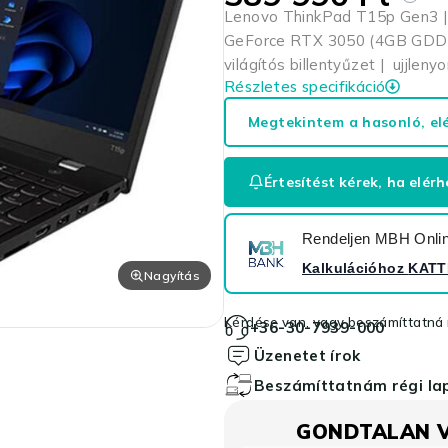
Lenovo ThinkPad T15p Gen3 | 
GeForce RTX 3050 (4GB GDDR
világítós billentyűzet | ujjlen
Részletes specifikáció
Megtekintem a hasonló, el
Értesítést kérek, ha elérh
Rendeljen MBH Online
Kalkulációhoz
KATT
Nagyítás
Kérdése van, vagy beszámíttatná r
+36-30-7939-000
Üzenetet írok
Beszámíttatnám régi l
GONDTALAN 