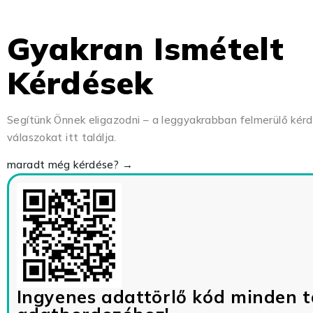
Gyakran Ismételt
Kérdések
Segítünk Önnek eligazodni – a leggyakrabban felmerülő kér
válaszokat itt találja.
maradt még kérdése? →
Ingyenes adattörlő kód minden t