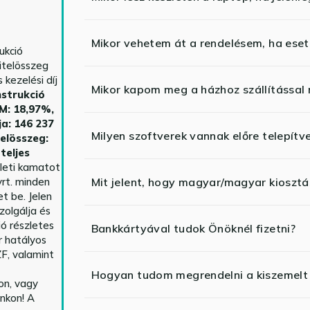
Mikor vehetem át a rendelésem, ha esetl
ukció
itelösszeg
kezelési díj
Mikor kapom meg a házhoz szállítással
strukció
HM: 18,97%,
ja: 146 237
Milyen szoftverek vannak előre telepítv
telösszeg:
teljes
yleti kamatot
rt. minden
Mit jelent, hogy magyar/magyar kiosztás
t be. Jelen
zolgálja és
ió részletes
Bankkártyával tudok Önöknél fizetni?
r hatályos
F, valamint
Hogyan tudom megrendelni a kiszemelt
n, vagy
nkon! A