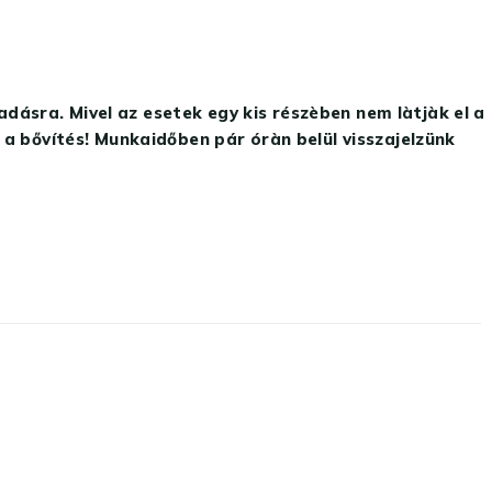
ásra. Mivel az esetek egy kis részèben nem làtjàk el a
 a bővítés! Munkaidőben pár óràn belül visszajelzünk