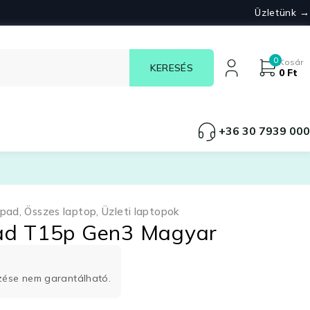
Üzletünk →
0
Kosár
0
Ft
+36 30 7939 000
kpad
,
Összes laptop
,
Üzleti laptopok
ad T15p Gen3 Magyar
rzése nem garantálható.