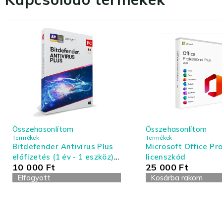
Összehasonlítom
Összehasonlítom
Termékek
Termékek
Bitdefender Antivírus Plus
Microsoft Office Pro
előfizetés (1 év - 1 eszköz) -
licenszkód
10 000
Ft
25 000
Ft
Antivírus és Tűzfal
Elfogyott
Kosárba rakom