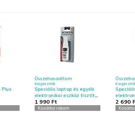
Összehasonlítom
Összeha
Kiegészítők
Kiegészítő
 Plus
Speciális laptop és egyéb
Speciáli
elektronikai eszköz tisztító
elektron
1 990
Ft
2 690
készlet - kis kiszerelés
készlet 
Kosárba rakom
Kosárb