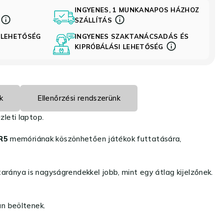
INGYENES, 1 MUNKANAPOS HÁZHOZ
S
SZÁLLÍTÁS
 LEHETŐSÉG
INGYENES SZAKTANÁCSADÁS ÉS
KIPRÓBÁLÁSI LEHETŐSÉG
k
Ellenőrzési rendszerünk
leti laptop.
R5
memóriának köszönhetően játékok futtatására,
ránya is nagyságrendekkel jobb, mint egy átlag kijelzőnek.
an beöltenek.