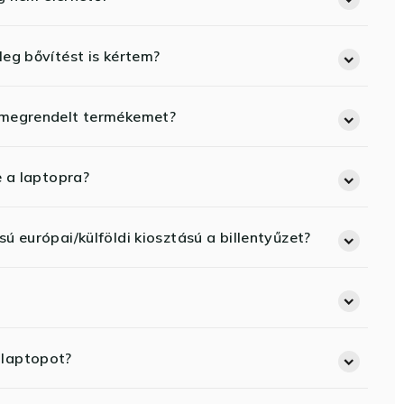
eg bővítést is kértem?
 megrendelt termékemet?
e a laptopra?
ú európai/külföldi kiosztású a billentyűzet?
 laptopot?