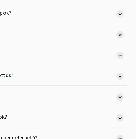
opok?
ottak?
ok?
eg nem elérhető?