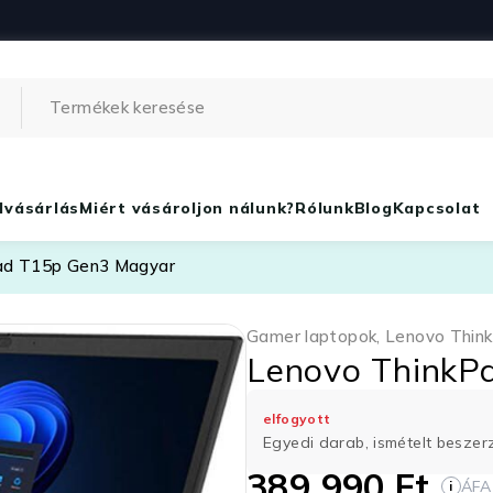
lvásárlás
Miért vásároljon nálunk?
Rólunk
Blog
Kapcsolat
ad T15p Gen3 Magyar
Gamer laptopok
,
Lenovo Thin
Lenovo ThinkP
elfogyott
Egyedi darab, ismételt besze
389 990
Ft
ÁFA
i