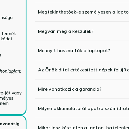
Megtekinthetőek-e személyesen a lapt
tonsága
Megvan még a készülék?
ó termék
ő kódot
Mennyit használták a laptopot?
a
Az Önök által értékesített gépek felújít
 honlapján:
Mire vonatkozik a garancia?
ve-ját vagy
emélyes
y nem
Milyen akkumulátorállapotra számíthat
zavonásig
Mikor lesz készleten a laptop, ha jelenl