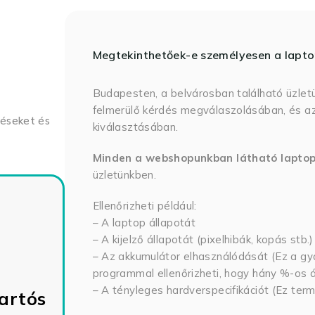
Megtekinthetőek-e személyesen a lapt
Budapesten, a belvárosban található üzlet
felmerülő kérdés megválaszolásában, és az
déseket és
kiválasztásában.
Minden a webshopunkban látható lapto
üzletünkben.
Ellenőrizheti például:
– A laptop állapotát
– A kijelző állapotát (pixelhibák, kopás stb.)
– Az akkumulátor elhasználódását (Ez a gya
programmal ellenőrizheti, hogy hány %-os ál
– A tényleges hardverspecifikációt (Ez term
artós