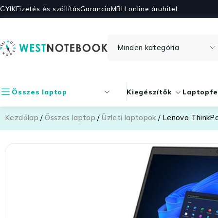
GYIK
Fizetés és szállítás
Garancia
MBH online áruhitel
Összes laptop
Kiegészítők
Laptopfe
Kezdőlap
/
Összes laptop
/
Üzleti laptopok
/ Lenovo ThinkP