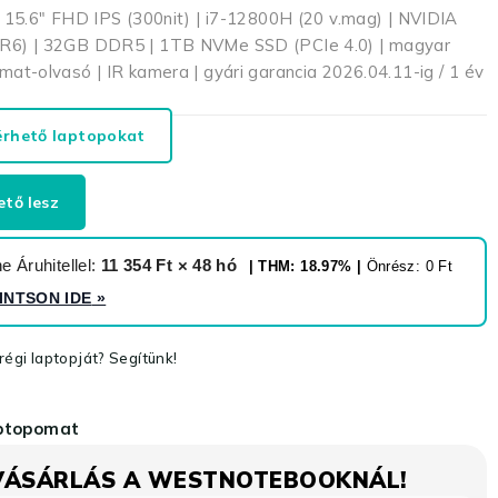
15.6″ FHD IPS (300nit) | i7-12800H (20 v.mag) | NVIDIA
6) | 32GB DDR5 | 1TB NVMe SSD (PCIe 4.0) | magyar
yomat-olvasó | IR kamera | gyári garancia 2026.04.11-ig / 1 év
érhető laptopokat
ető lesz
 Áruhitellel:
11 354 Ft × 48 hó
| THM: 18.97% |
Önrész: 0 Ft
INTSON IDE
»
égi laptopját? Segítünk!
aptopomat
VÁSÁRLÁS A WESTNOTEBOOKNÁL!