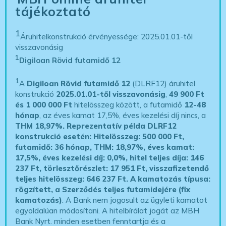
tájékoztató
1
Áruhitelkonstrukció érvényessége: 2025.01.01-től
visszavonásig
1
Digiloan Rövid futamidő 12
1
A
Digiloan Rövid futamidő 12
(DLRF12) áruhitel
konstrukció
2025.01.01-től visszavonásig
,
49 900 Ft
és 1 000 000 Ft
hitelösszeg között, a futamidő
12-48
hónap
, az éves kamat 17,5%, éves kezelési díj nincs, a
THM 18,97%.
Reprezentatív példa DLRF12
konstrukció esetén: Hitelösszeg: 500 000 Ft,
futamidő: 36 hónap, THM: 18,97%, éves kamat:
17,5%, éves kezelési díj: 0,0%, hitel teljes díja: 146
237 Ft, törlesztőrészlet: 17 951 Ft, visszafizetendő
teljes hitelösszeg: 646 237 Ft.
A kamatozás típusa:
rögzített, a Szerződés teljes futamidejére (fix
kamatozás)
. A Bank nem jogosult az ügyleti kamatot
egyoldalúan módosítani. A hitelbírálat jogát az MBH
Bank Nyrt. minden esetben fenntartja és a