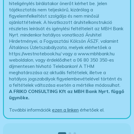
hiteligénylés bírálatakor önerőt kérhet be. Jelen
tájékoztatás nem teljeskörű, kizárólag a
figyelemfelkeltést szolgálja és nem minősül
ajánlattételnek. A hivatkozott áruhitelkonstrukció
részletes leírását és igénylési feltélteleit az MBH Bank
Nyrt. mindenkor hatályos vonatkozó Áruhitel
Hirdetményei, a Fogyasztási Kölcsön ÁSZF, valamint
Általános Üzletszabályzata, melyek elérhetőek a
https://westnotebook.hu/
vagy a www.mbhbank.hu
weboldalon, vagy érdeklődhet a 06 80 350 350-es
díjmentesen hívható Telebankon! A THM
meghatározása az aktuális feltételek, illetve a
hatályos jogszabályok figyelembevételével történt és
a feltételek változása esetén a mértéke módosulhat.
A FRIKO CONSULTING Kft az MBH Bank Nyrt. függő
ügynöke
.
További információk
ezen a linken
érhetőek el.