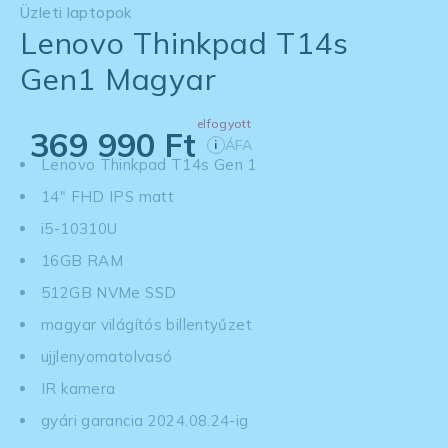
Üzleti laptopok
Lenovo Thinkpad T14s
Gen1 Magyar
elfogyott
369 990
Ft
ÁFA
i
Lenovo Thinkpad T14s Gen 1
14" FHD IPS matt
i5-10310U
16GB RAM
512GB NVMe SSD
magyar világítós billentyűzet
ujjlenyomatolvasó
IR kamera
gyári garancia 2024.08.24-ig