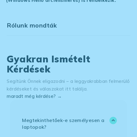
(Windows Hello arcfelismerés) is rendelkezik.
Rólunk mondták
Gyakran Ismételt
Kérdések
Segítünk Önnek eligazodni – a leggyakrabban felmerülő
kérdéseket és válaszokat itt találja.
maradt még kérdése? →
Megtekinthetőek-e személyesen a
laptopok?