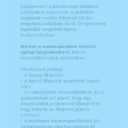
Budapesten, a belvárosban található
üzletünkben tapasztalt szakértőink
segítenek minden felmerülő kérdés
megválaszolásában, és az Ön igényeinek
leginkább megfelelő laptop
kiválasztásában.
Minden a webshopunkban látható
laptop megtekinthető,
bármit
letesztelhet rajtuk üzletünkben.
Ellenőrizheti például:
– A laptop állapotát
– A kijelző állapotát (pixelhibák, kopás
stb.)
– Az akkumulátor elhasználódását (Ez a
gyakorlatban azt jelenti, hogy egy
diagnosztikai programmal ellenőrizheti,
hogy hány %-os állapotot jelez a
szoftver.)
– A tényleges hardverspecifikációt (Ez
természetesen meg fog egyezni az