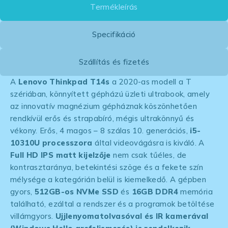
Termékleírás
Specifikáció
Szállítás és fizetés
A
Lenovo Thinkpad T14s
a 2020-as modell a T
szériában, könnyített gépházú üzleti ultrabook, amely
az innovatív magnézium gépháznak köszönhetően
rendkívül erős és strapabíró, mégis ultrakönnyű és
vékony. Erős, 4 magos – 8 szálas 10. generációs,
i5-
10310U processzora
által videovágásra is kiváló. A
Full HD IPS matt kijelzője
nem csak tűéles, de
kontrasztaránya, betekintési szöge és a fekete szín
mélysége a kategórián belül is kiemelkedő. A gépben
gyors,
512GB-os NVMe SSD
és
16GB DDR4
memória
található, ezáltal a rendszer és a programok betöltése
villámgyors.
Ujjlenyomatolvasóval és IR kamerával