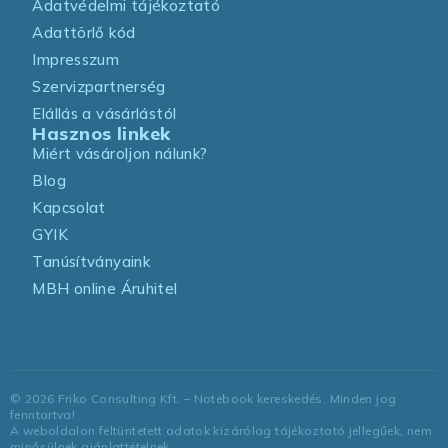
Adatvédelmi tájékoztató
Adattörlő kód
Impresszum
Szervizpartnerség
Elállás a vásárlástól
Hasznos linkek
Miért vásároljon nálunk?
Blog
Kapcsolat
GYIK
Tanúsítványaink
MBH online Áruhitel
©
2026
Friko Consulting Kft. – Notebook kereskedés. Minden jog
fenntartva!
A weboldalon feltüntetett adatok kizárólag tájékoztató jellegűek, nem
minősülnek ajánlattételnek.