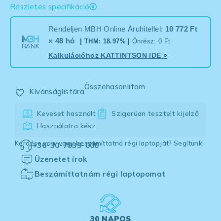
Részletes specifikáció
Rendeljen MBH Online Áruhitellel:
10 772 Ft
× 48 hó
| THM: 18.97% |
Önrész: 0 Ft
Kalkulációhoz
KATTINTSON IDE
»
Összehasonlítom
Kívánságlistára
Keveset használt
Szigorúan tesztelt kijelző
Használatra kész
Kérdése van, vagy beszámíttatná régi laptopját? Segítünk!
+36-30-7939-000
Üzenetet írok
Beszámíttatnám régi laptopomat
30 NAPOS