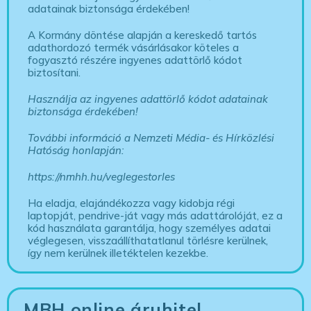
adatainak biztonsága érdekében!
A Kormány döntése alapján a kereskedő tartós
adathordozó termék vásárlásakor köteles a
fogyasztó részére ingyenes adattörlő kódot
biztosítani.
Használja az ingyenes adattörlő kódot adatainak
biztonsága érdekében!
További információ a Nemzeti Média- és Hírközlési
Hatóság honlapján:
https://nmhh.hu/veglegestorles
Ha eladja, elajándékozza vagy kidobja régi
laptopját, pendrive-ját vagy más adattárolóját, ez a
kód használata garantálja, hogy személyes adatai
véglegesen, visszaállíthatatlanul törlésre kerülnek,
így nem kerülnek illetéktelen kezekbe.
MBH online áruhitel