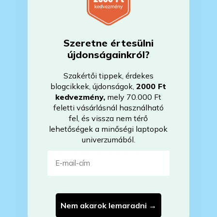
Milyen szoftverek vannak előre
telepítve a laptopra?
Szeretne értesülni
Mit jelent, hogy magyar/magyar
újdonságainkról?
kiosztású európai/külföldi kiosztású
a billentyűzet?
Szakértői tippek, érdekes
blogcikkek, újdonságok,
2000 Ft
kedvezmény
,
mely 70.000 Ft
Bankkártyával tudok Önöknél
feletti vásárlásnál használható
fizetni?
fel, és vissza nem térő
lehetőségek a minőségi laptopok
univerzumából.
Hogyan tudom megrendelni a
E-mail-cím
kiszemelt laptopot?
Áfás számlát tudnak adni?
Nem akarok lemaradni →