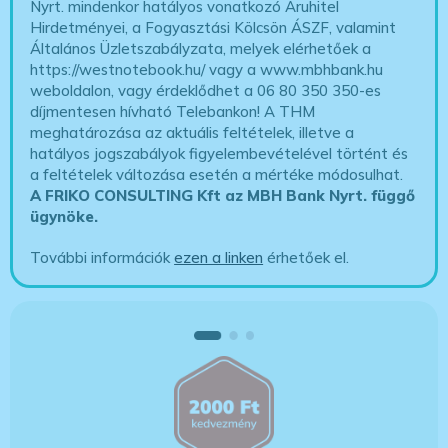
Nyrt. mindenkor hatályos vonatkozó Áruhitel
Hirdetményei, a Fogyasztási Kölcsön ÁSZF, valamint
Általános Üzletszabályzata, melyek elérhetőek a
https://westnotebook.hu/
vagy a www.mbhbank.hu
weboldalon, vagy érdeklődhet a 06 80 350 350-es
díjmentesen hívható Telebankon! A THM
meghatározása az aktuális feltételek, illetve a
hatályos jogszabályok figyelembevételével történt és
a feltételek változása esetén a mértéke módosulhat.
A FRIKO CONSULTING Kft az MBH Bank Nyrt. függő
ügynöke
.
További információk
ezen a linken
érhetőek el.