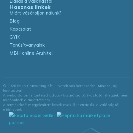
Elállás a vásárlástól
Hasznos linkek
Miért vásároljon nálunk?
Blog
Kapcsolat
GYIK
Tanúsítványaink
MBH online Áruhitel
©
2026
Friko Consulting Kft. – Notebook kereskedés. Minden jog
fenntartva!
A weboldalon feltüntetett adatok kizárólag tájékoztató jellegűek, nem
minősülnek ajánlattételnek.
A termékeknél megjelenített képek csak illusztrációk, a valóságtól
eltérhetnek.
marketplace
partner