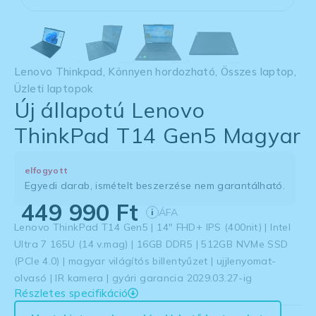
Lenovo Thinkpad
,
Könnyen hordozható
,
Összes laptop
,
Üzleti laptopok
Új állapotú Lenovo
ThinkPad T14 Gen5 Magyar
elfogyott
Egyedi darab, ismételt beszerzése nem garantálható.
449 990
Ft
ÁFA
i
Lenovo ThinkPad T14 Gen5 | 14″ FHD+ IPS (400nit) | Intel
Ultra 7 165U (14 v.mag) | 16GB DDR5 | 512GB NVMe SSD
(PCIe 4.0) | magyar világítós billentyűzet | ujjlenyomat-
olvasó | IR kamera | gyári garancia 2029.03.27-ig
Részletes specifikáció