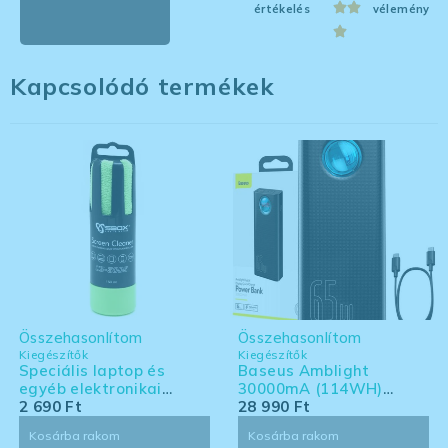
értékelés
vélemény
Kapcsolódó termékek
Összehasonlítom
Összehasonlítom
Kiegészítők
Kiegészítők
Speciális laptop és
Baseus Amblight
egyéb elektronikai
30000mA (114WH)
eszköz tisztító készlet -
2 690
Ft
powerbank - Laptoppal
28 990
Ft
nagy kiszerelés
kompatibilis powerbank
Kosárba rakom
Kosárba rakom