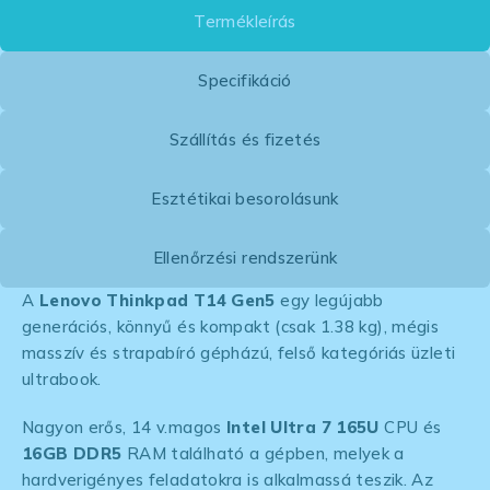
Termékleírás
Specifikáció
Szállítás és fizetés
Esztétikai besorolásunk
Ellenőrzési rendszerünk
A
Lenovo Thinkpad T14 Gen5
egy legújabb
generációs, könnyű és kompakt (csak 1.38 kg), mégis
masszív és strapabíró gépházú, felső kategóriás üzleti
ultrabook.
Nagyon erős, 14 v.magos
Intel Ultra 7 165U
CPU és
16GB DDR5
RAM található a gépben, melyek a
hardverigényes feladatokra is alkalmassá teszik. Az