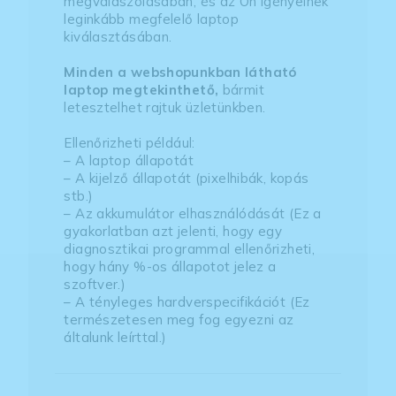
megválaszolásában, és az Ön igényeinek
leginkább megfelelő laptop
kiválasztásában.
Minden a webshopunkban látható
laptop megtekinthető,
bármit
letesztelhet rajtuk üzletünkben.
Ellenőrizheti például:
– A laptop állapotát
– A kijelző állapotát (pixelhibák, kopás
stb.)
– Az akkumulátor elhasználódását (Ez a
gyakorlatban azt jelenti, hogy egy
diagnosztikai programmal ellenőrizheti,
hogy hány %-os állapotot jelez a
szoftver.)
– A tényleges hardverspecifikációt (Ez
természetesen meg fog egyezni az
általunk leírttal.)