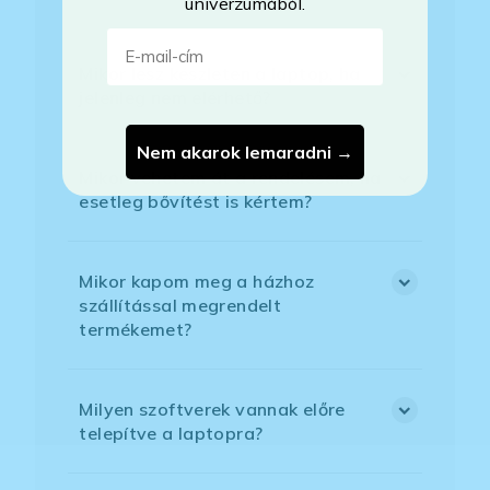
univerzumából.
E-mail-cím
Mikor lesz készleten a laptop, ha
jelenleg nem elérhető?
Nem akarok lemaradni →
Mikor vehetem át a rendelésem, ha
esetleg bővítést is kértem?
Mikor kapom meg a házhoz
szállítással megrendelt
termékemet?
Milyen szoftverek vannak előre
telepítve a laptopra?