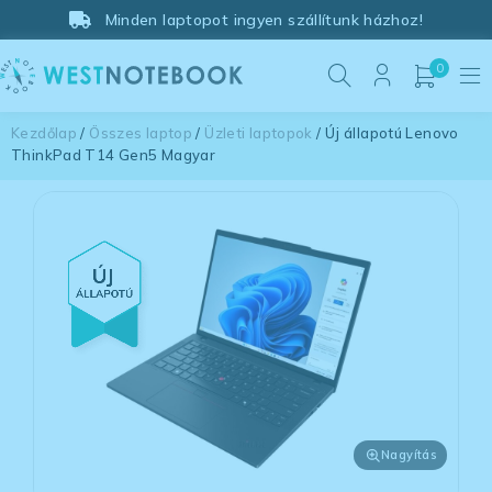
Minden laptopot ingyen szállítunk házhoz!
0
Kezdőlap
/
Összes laptop
/
Üzleti laptopok
/ Új állapotú Lenovo
ThinkPad T14 Gen5 Magyar
Nagyítás