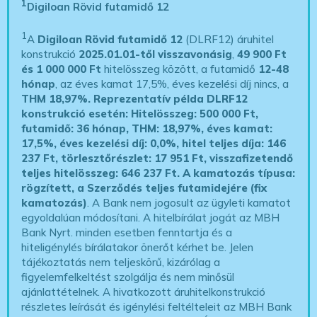
1
Digiloan Rövid futamidő 12
1
A
Digiloan Rövid futamidő 12
(DLRF12) áruhitel
konstrukció
2025.01.01-től visszavonásig
,
49 900 Ft
és 1 000 000 Ft
hitelösszeg között, a futamidő
12-48
hónap
, az éves kamat 17,5%, éves kezelési díj nincs, a
THM 18,97%.
Reprezentatív példa DLRF12
konstrukció esetén: Hitelösszeg: 500 000 Ft,
futamidő: 36 hónap, THM: 18,97%, éves kamat:
17,5%, éves kezelési díj: 0,0%, hitel teljes díja: 146
237 Ft, törlesztőrészlet: 17 951 Ft, visszafizetendő
teljes hitelösszeg: 646 237 Ft.
A kamatozás típusa:
rögzített, a Szerződés teljes futamidejére (fix
kamatozás)
. A Bank nem jogosult az ügyleti kamatot
egyoldalúan módosítani. A hitelbírálat jogát az MBH
Bank Nyrt. minden esetben fenntartja és a
hiteligénylés bírálatakor önerőt kérhet be. Jelen
tájékoztatás nem teljeskörű, kizárólag a
figyelemfelkeltést szolgálja és nem minősül
ajánlattételnek. A hivatkozott áruhitelkonstrukció
részletes leírását és igénylési feltélteleit az MBH Bank