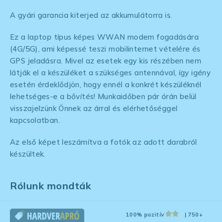
A gyári garancia kiterjed az akkumulátorra is.
Ez a laptop típus képes WWAN modem fogadására
(4G/5G), ami képessé teszi mobilinternet vételére és
GPS jeladásra. Mivel az esetek egy kis részében nem
látják el a készüléket a szükséges antennával, így igény
esetén érdeklődjön, hogy ennél a konkrét készüléknél
lehetséges-e a bővítés! Munkaidőben pár órán belül
visszajelzünk Önnek az árral és elérhetőséggel
kapcsolatban.
Az első képet leszámítva a fotók az adott darabról
készültek.
Rólunk mondták
100% pozitív
| 750+