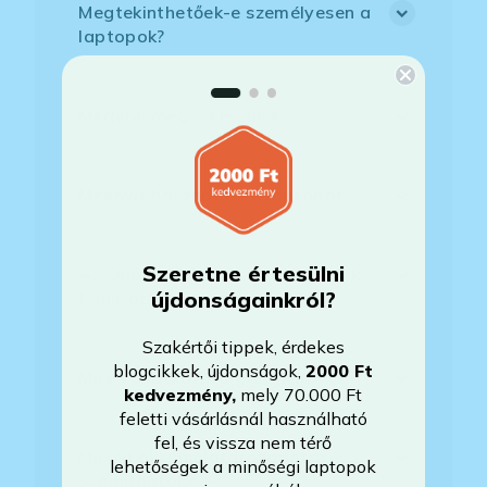
Megtekinthetőek-e személyesen a
laptopok?
Megvan még a készülék?
Mennyit használták a laptopot?
Szeretne értesülni
Az Önök által értékesített gépek
újdonságainkról?
felújítottak?
Szakértői tippek, érdekes
blogcikkek, újdonságok,
2000 Ft
Mire vonatkozik a garancia?
kedvezmény
,
mely 70.000 Ft
feletti vásárlásnál használható
fel, és vissza nem térő
Milyen akkumulátorállapotra
lehetőségek a minőségi laptopok
számíthatok?