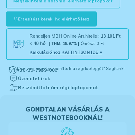
Megtekintem a hasonló, elérhető laptopokat
Értesítést kérek, ha elérhető lesz
Rendeljen MBH Online Áruhitellel:
13 101 Ft
× 48 hó
| THM: 18.97% |
Önrész: 0 Ft
Kalkulációhoz
KATTINTSON IDE
»
Kérdése van, vagy beszámíttatná régi laptopját? Segítünk!
+36-30-7939-000
Üzenetet írok
Beszámíttatnám régi laptopomat
GONDTALAN VÁSÁRLÁS A
WESTNOTEBOOKNÁL!