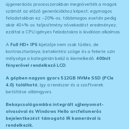
újgenerációs processzorokban megnövelték a magok
számát az előző generációkhoz képest; egymagos
feladatokban ez ~20%-os, többmagos esetén pedig
akár 40+%-os teljesítmény növekedést eredményez,
ezáltal a CPU igényes feladatokra is kiválóan alkalmas.
A
Full HD+ IPS
kijelzője nem csak tűéles, de
kontrasztaránya, betekintési szöge és a fekete szín
mélysége a kategórián belül is kiemelkedő.
400nit
fényerővel rendelkező LCD
.
A gépben nagyon gyors 512GB NVMe SSD (PCIe
4.0) található
, így a rendszer és a szoftverek
betöltése villámgyors.
Bekapcsológombba integrált ujjlenyomat-
olvasóval és Windows Hello arcfelismerős
bejelentkezést támogató IR kamerával is
rendelkezik.