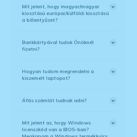
Mit jelent, hogy magyar/magyar
kiosztású európai/külföldi kiosztású
a billentyűzet?
Bankkártyával tudok Önöknél
fizetni?
Hogyan tudom megrendelni a
kiszemelt laptopot?
Áfás számlát tudnak adni?
Mit jelent az, hogy Windows
licenszkód van a BIOS-ban?
Megkapom a Windows termékkulcs