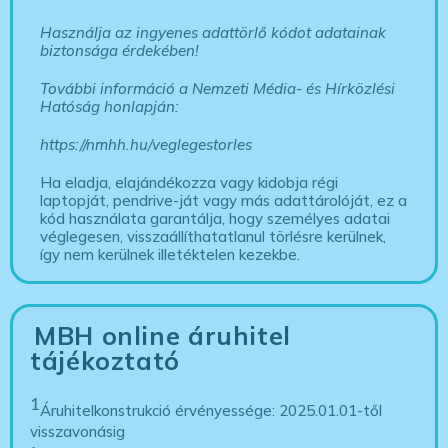
Használja az ingyenes adattörlő kódot adatainak
biztonsága érdekében!
További információ a Nemzeti Média- és Hírközlési
Hatóság honlapján:
https://nmhh.hu/veglegestorles
Ha eladja, elajándékozza vagy kidobja régi
laptopját, pendrive-ját vagy más adattárolóját, ez a
kód használata garantálja, hogy személyes adatai
véglegesen, visszaállíthatatlanul törlésre kerülnek,
így nem kerülnek illetéktelen kezekbe.
MBH online áruhitel
tájékoztató
1
Áruhitelkonstrukció érvényessége: 2025.01.01-től
visszavonásig