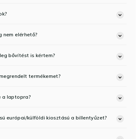
ok?
eg nem elérhető?
eg bővítést is kértem?
 megrendelt termékemet?
e a laptopra?
ú európai/külföldi kiosztású a billentyűzet?