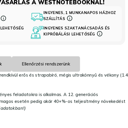
VÁSÁRLÁS A WESTNOTEBOOKNÁL!
INGYENES, 1 MUNKANAPOS HÁZHOZ
S
SZÁLLÍTÁS
 LEHETŐSÉG
INGYENES SZAKTANÁCSADÁS ÉS
KIPRÓBÁLÁSI LEHETŐSÉG
k
Ellenőrzési rendszerünk
dkívül erős és strapabíró, mégis ultrakönnyű és vékony (1.4
yes feladatokra is alkalmas. A 12. generációs
magos esetén pedig akár 40+%-os teljesítmény növekedést
ladatokban!)