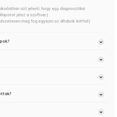
korlatban azt jelenti, hogy egy diagnosztikai
lapotot jelez a szoftver.)
észetesen meg fog egyezni az általunk leírttal.)
opok?
ottak?