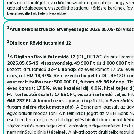
más adattárolóját, ez a kód használata garantálja, hogy sz
adatai véglegesen, visszaállíthatatlanul törlésre kerülnek, íg
kerülnek illetéktelen kezekbe.
1
Áruhitelkonstrukció érvényessége: 2026.05.05-től viss
1
Digiloan Rövid futamidő 12
1
A
Digiloan Rövid futamidő 12
(DL_RF12O) áruhitel konstr
2026.05.05-től visszavonásig
,
49 900 Ft és 1 000 000 Ft
h
között, a futamidő
12-48 hónap
, az éves kamat 17,5%, éves 
nincs, a
THM 18,97%.
Reprezentatív példa DL_RF12O kon
esetén: Hitelösszeg: 500 000 Ft, futamidő: 36 hónap, T
éves kamat: 17,5%, éves kezelési díj: 0,0%, hitel teljes dí
Ft, törlesztőrészlet: 17 951 Ft, visszafizetendő teljes hi
646 237 Ft.
A kamatozás típusa: rögzített, a Szerződés 
futamidejére (fix kamatozás)
. A Bank nem jogosult az üg
egyoldalúan módosítani. A hitelbírálat jogát az MBH Bank Ny
esetben fenntartja és a hiteligénylés bírálatakor önerőt kérhe
tájékoztatás nem teljeskörű, kizárólag a figyelemfelkeltést s
nem minősül ajánlattételnek. A hivatkozott áruhitelkonstrukc