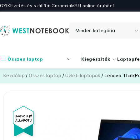
GYIK
Fizetés és szállítás
Garancia
MBH online áruhitel
Összes laptop
Kiegészítők
Laptopfe
Kezdőlap
/
Összes laptop
/
Üzleti laptopok
/ Lenovo ThinkP