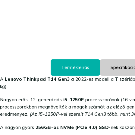
Termékleírás
Specifikáci
A
Lenovo Thinkpad T14 Gen3
a 2022-es modell a T szériáb
kg).
Nagyon erős, 12. generációs
i5-1250P
processzorának (16 v.
processzorokban megnövelték a magok számát az előző gen
eredményez.
(Az i5-1250P-vel szerelt T14 Gen3 több, mint 
A nagyon gyors
256GB-os NVMe (PCIe 4.0) SSD
-nek köszön