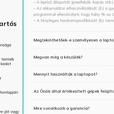
– A kijelző állapotát (pixelhibák, kopás stb.)
– Az akkumulátor elhasználódását (Ez a gya
programmal ellenőrizheti, hogy hány %-os ál
– A tényleges hardverspecifikációt (Ez term
artós
Megtekinthetőek-e személyesen a lapt
tonsága
Megvan még a készülék?
ó termék
ő kódot
Mennyit használták a laptopot?
a
Az Önök által értékesített gépek felújít
 honlapján:
Mire vonatkozik a garancia?
ve-ját vagy