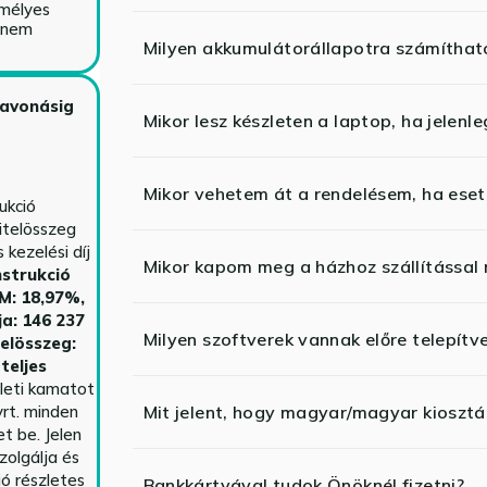
emélyes
y nem
Milyen akkumulátorállapotra számíthat
zavonásig
Mikor lesz készleten a laptop, ha jelenl
Mikor vehetem át a rendelésem, ha esetl
ukció
itelösszeg
kezelési díj
Mikor kapom meg a házhoz szállítással
strukció
HM: 18,97%,
ja: 146 237
Milyen szoftverek vannak előre telepítv
telösszeg:
teljes
yleti kamatot
rt. minden
Mit jelent, hogy magyar/magyar kiosztás
t be. Jelen
zolgálja és
ió részletes
Bankkártyával tudok Önöknél fizetni?