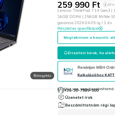
259 990
Ft
ÁFA
i
Lenovo ThinkPad T14 Gen3 | 14
16GB DDR4 | 256GB NVMe SSD (
garancia 2026.04.05-ig / 1 év
Részletes specifikáció
Megtekintem a hasonló, el
Értesítést kérek, ha elérh
Rendeljen MBH Online
Kalkulációhoz
KATT
Nagyítás
Kérdése van, vagy beszámíttatná r
+36-30-7939-000
Üzenetet írok
Beszámíttatnám régi l