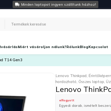
Minden laptopot ingyen szállítunk házhoz!
lvásárlás
Miért vásároljon nálunk?
Rólunk
Blog
Kapcsolat
ad T14 Gen3
Lenovo Thinkpad
,
Érintőképer
hordozható
,
Összes laptop
,
Üz
Lenovo ThinkP
elfogyott
Egyedi darab, ismételt besze