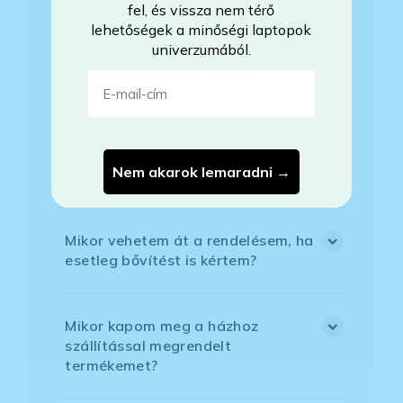
Mire vonatkozik a garancia?
fel, és vissza nem térő
lehetőségek a minőségi laptopok
univerzumából.
Milyen akkumulátorállapotra
E-mail-cím
számíthatok?
Mikor lesz készleten a laptop, ha
Nem akarok lemaradni →
jelenleg nem elérhető?
Mikor vehetem át a rendelésem, ha
esetleg bővítést is kértem?
Mikor kapom meg a házhoz
szállítással megrendelt
termékemet?