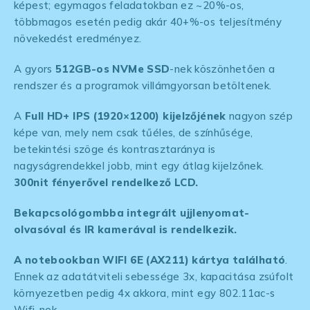
képest; egymagos feladatokban ez ~20%-os,
többmagos esetén pedig akár 40+%-os teljesítmény
növekedést eredményez.
A gyors
512GB-os NVMe SSD
-nek köszönhetően a
rendszer és a programok villámgyorsan betöltenek.
A
Full HD+ IPS (1920×1200) kijelzőjének
nagyon szép
képe van, mely nem csak tűéles, de színhűsége,
betekintési szöge és kontrasztaránya is
nagyságrendekkel jobb, mint egy átlag kijelzőnek.
300nit fényerővel rendelkező LCD.
Bekapcsológombba integrált ujjlenyomat-
olvasóval és IR kamerával is rendelkezik.
A notebookban WIFI 6E (AX211) kártya található
.
Ennek az adatátviteli sebessége 3x, kapacitása zsúfolt
környezetben pedig 4x akkora, mint egy 802.11ac-s
Wifi-nek.