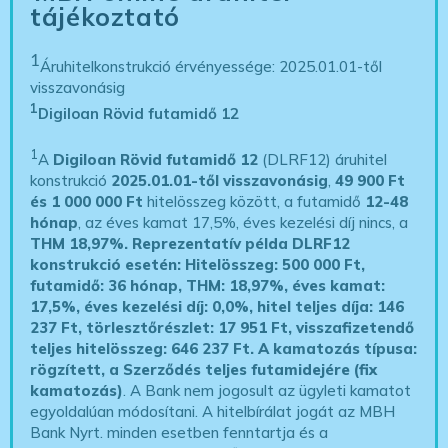
tájékoztató
1
Áruhitelkonstrukció érvényessége: 2025.01.01-től
visszavonásig
1
Digiloan Rövid futamidő 12
1
A
Digiloan Rövid futamidő 12
(DLRF12) áruhitel
konstrukció
2025.01.01-től visszavonásig
,
49 900 Ft
és 1 000 000 Ft
hitelösszeg között, a futamidő
12-48
hónap
, az éves kamat 17,5%, éves kezelési díj nincs, a
THM 18,97%.
Reprezentatív példa DLRF12
konstrukció esetén: Hitelösszeg: 500 000 Ft,
futamidő: 36 hónap, THM: 18,97%, éves kamat:
17,5%, éves kezelési díj: 0,0%, hitel teljes díja: 146
237 Ft, törlesztőrészlet: 17 951 Ft, visszafizetendő
teljes hitelösszeg: 646 237 Ft.
A kamatozás típusa:
rögzített, a Szerződés teljes futamidejére (fix
kamatozás)
. A Bank nem jogosult az ügyleti kamatot
egyoldalúan módosítani. A hitelbírálat jogát az MBH
Bank Nyrt. minden esetben fenntartja és a