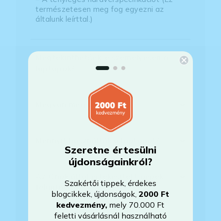
természetesen meg fog egyezni az
általunk leírttal.)
Megtekinthetőek-e személyesen a
laptopok?
Megvan még a készülék?
Mennyit használták a laptopot?
Szeretne értesülni
újdonságainkról?
Az Önök által értékesített gépek
Szakértői tippek, érdekes
felújítottak?
blogcikkek, újdonságok,
2000 Ft
kedvezmény
,
mely 70.000 Ft
feletti vásárlásnál használható