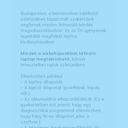
Budapesten, a belvárosban található
üzletünkben tapasztalt szakértőink
segítenek minden felmerülő kérdés
megválaszolásában, és az Ön igényeinek
leginkább megfelelő laptop
kiválasztásában.
Minden a webshopunkban látható
laptop megtekinthető,
bármit
letesztelhet rajtuk üzletünkben.
Ellenőrizheti például:
– A laptop állapotát
– A kijelző állapotát (pixelhibák, kopás
stb.)
– Az akkumulátor elhasználódását (Ez a
gyakorlatban azt jelenti, hogy egy
diagnosztikai programmal ellenőrizheti,
hogy hány %-os állapotot jelez a
szoftver.)
– A tényleges hardverspecifikációt (Ez