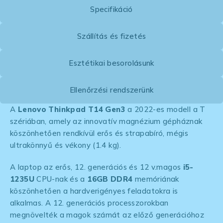
Specifikáció
Szállítás és fizetés
Esztétikai besorolásunk
Ellenőrzési rendszerünk
A
Lenovo Thinkpad T14 Gen3
a 2022-es modell a T
szériában, amely az innovatív magnézium gépháznak
köszönhetően rendkívül erős és strapabíró, mégis
ultrakönnyű és vékony (1.4 kg).
A laptop az erős, 12. generációs és 12 v.magos
i5-
1235U
CPU-nak és a
16GB DDR4
memóriának
köszönhetően a hardverigényes feladatokra is
alkalmas. A 12. generációs processzorokban
megnövelték a magok számát az előző generációhoz