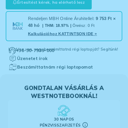
Értesítést kérek, ha elérhető lesz
Rendeljen MBH Online Áruhitellel:
9 753 Ft ×
48 hó
| THM: 18.97% |
Önrész: 0 Ft
Kalkulációhoz
KATTINTSON IDE
»
Kérdése van, vagy beszámíttatná régi laptopját? Segítünk!
+36-30-7939-000
Üzenetet írok
Beszámíttatnám régi laptopomat
GONDTALAN VÁSÁRLÁS A
WESTNOTEBOOKNÁL!
30 NAPOS
PÉNZVISSZAFIZETÉS