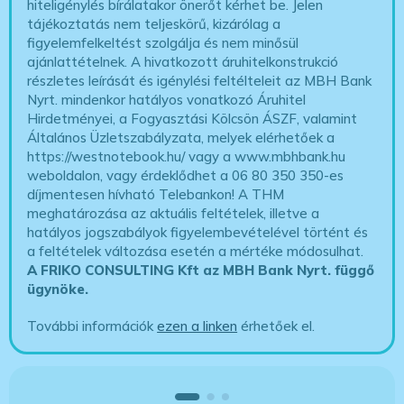
hiteligénylés bírálatakor önerőt kérhet be. Jelen
tájékoztatás nem teljeskörű, kizárólag a
figyelemfelkeltést szolgálja és nem minősül
ajánlattételnek. A hivatkozott áruhitelkonstrukció
részletes leírását és igénylési feltélteleit az MBH Bank
Nyrt. mindenkor hatályos vonatkozó Áruhitel
Hirdetményei, a Fogyasztási Kölcsön ÁSZF, valamint
Általános Üzletszabályzata, melyek elérhetőek a
https://westnotebook.hu/
vagy a www.mbhbank.hu
weboldalon, vagy érdeklődhet a 06 80 350 350-es
díjmentesen hívható Telebankon! A THM
meghatározása az aktuális feltételek, illetve a
hatályos jogszabályok figyelembevételével történt és
a feltételek változása esetén a mértéke módosulhat.
A FRIKO CONSULTING Kft az MBH Bank Nyrt. függő
ügynöke
.
További információk
ezen a linken
érhetőek el.