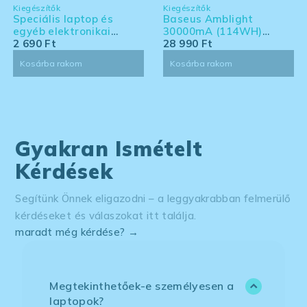
Kiegészítők
Kiegészítők
Speciális laptop és
Baseus Amblight
egyéb elektronikai
30000mA (114WH)
eszköz tisztító készlet -
2 690
Ft
powerbank - Laptoppal
28 990
Ft
nagy kiszerelés
kompatibilis powerbank
Kosárba rakom
Kosárba rakom
Gyakran Ismételt
Kérdések
Segítünk Önnek eligazodni – a leggyakrabban felmerülő
kérdéseket és válaszokat itt találja.
maradt még kérdése? →
Megtekinthetőek-e személyesen a
laptopok?