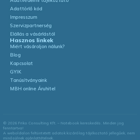
Adatvédelmi tájékoztató
Adattörlő kód
Impresszum
Szervizpartnerség
Elállás a vásárlástól
Hasznos linkek
Miért vásároljon nálunk?
Blog
Kapcsolat
GYIK
Tanúsítványaink
MBH online Áruhitel
©
2026
Friko Consulting Kft. – Notebook kereskedés. Minden jog
fenntartva!
A weboldalon feltüntetett adatok kizárólag tájékoztató jellegűek, nem
minősülnek ajánlattételnek.