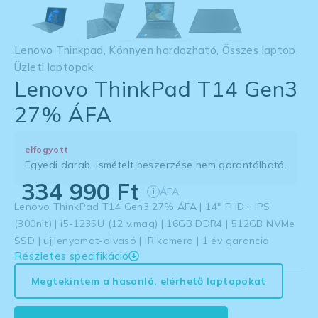
Lenovo Thinkpad
,
Könnyen hordozható
,
Összes laptop
,
Üzleti laptopok
Lenovo ThinkPad T14 Gen3
27% ÁFA
elfogyott
Egyedi darab, ismételt beszerzése nem garantálható.
334 990
Ft
ÁFA
i
Lenovo ThinkPad T14 Gen3 27% ÁFA | 14″ FHD+ IPS
(300nit) | i5-1235U (12 v.mag) | 16GB DDR4 | 512GB NVMe
SSD | ujjlenyomat-olvasó | IR kamera | 1 év garancia
Részletes specifikáció
Megtekintem a hasonló, elérhető laptopokat