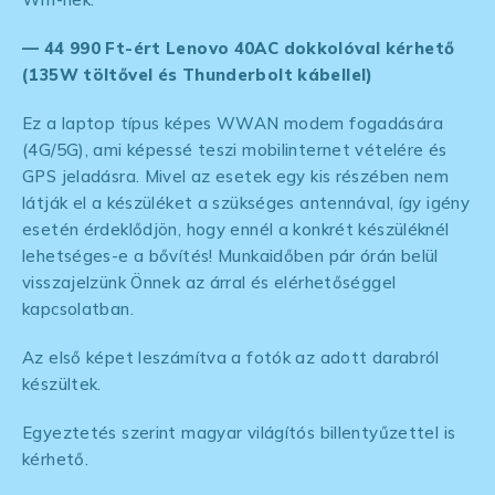
— 44 990 Ft-ért Lenovo 40AC dokkolóval kérhető
(135W töltővel és Thunderbolt kábellel)
Ez a laptop típus képes WWAN modem fogadására
(4G/5G), ami képessé teszi mobilinternet vételére és
GPS jeladásra. Mivel az esetek egy kis részében nem
látják el a készüléket a szükséges antennával, így igény
esetén érdeklődjön, hogy ennél a konkrét készüléknél
lehetséges-e a bővítés! Munkaidőben pár órán belül
visszajelzünk Önnek az árral és elérhetőséggel
kapcsolatban.
Az első képet leszámítva a fotók az adott darabról
készültek.
Egyeztetés szerint magyar világítós billentyűzettel is
kérhető.