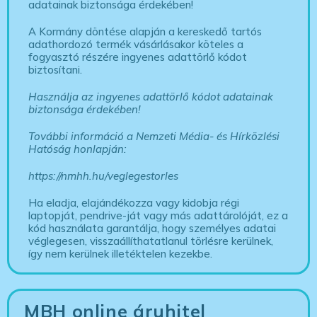
adatainak biztonsága érdekében!
A Kormány döntése alapján a kereskedő tartós
adathordozó termék vásárlásakor köteles a
fogyasztó részére ingyenes adattörlő kódot
biztosítani.
Használja az ingyenes adattörlő kódot adatainak
biztonsága érdekében!
További információ a Nemzeti Média- és Hírközlési
Hatóság honlapján:
https://nmhh.hu/veglegestorles
Ha eladja, elajándékozza vagy kidobja régi
laptopját, pendrive-ját vagy más adattárolóját, ez a
kód használata garantálja, hogy személyes adatai
véglegesen, visszaállíthatatlanul törlésre kerülnek,
így nem kerülnek illetéktelen kezekbe.
MBH online áruhitel