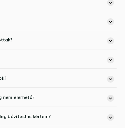
ottak?
ok?
eg nem elérhető?
eg bővítést is kértem?