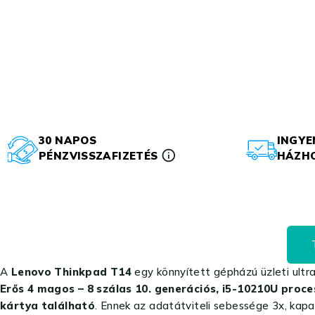
30 NAPOS
INGYE
PÉNZVISSZAFIZETÉS
HÁZHO
A
Lenovo Thinkpad T14
egy könnyített gépházú üzleti ultr
Erős 4 magos – 8 szálas 10. generációs, i5-10210U proc
kártya található
. Ennek az adatátviteli sebessége 3x, kap