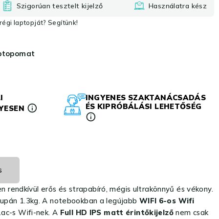
Szigorúan tesztelt kijelző
Használatra kész
égi laptopját? Segítünk!
aptopomat
I
INGYENES SZAKTANÁCSADÁS
ÉS KIPRÓBÁLÁSI LEHETŐSÉG
LYESEN
s
rendkívül erős és strapabíró, mégis ultrakönnyű és vékony.
 csupán 1.3kg. A notebookban a legújabb
WIFI 6-os Wifi
1ac-s Wifi-nek. A
Full HD IPS matt
érintőkijelző
nem csak