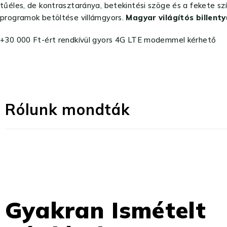
tűéles, de kontrasztaránya, betekintési szöge és a fekete sz
programok betöltése villámgyors.
Magyar világítós billenty
+30 000 Ft-ért rendkívül gyors 4G LTE modemmel kérhető
Rólunk mondták
Gyakran Ismételt