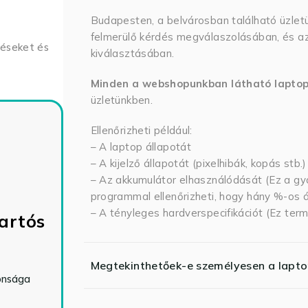
Budapesten, a belvárosban található üzlet
felmerülő kérdés megválaszolásában, és az
déseket és
kiválasztásában.
Minden a webshopunkban látható lapto
üzletünkben.
Ellenőrizheti például:
– A laptop állapotát
– A kijelző állapotát (pixelhibák, kopás stb.)
– Az akkumulátor elhasználódását (Ez a gya
programmal ellenőrizheti, hogy hány %-os ál
– A tényleges hardverspecifikációt (Ez term
artós
Megtekinthetőek-e személyesen a lapt
tonsága