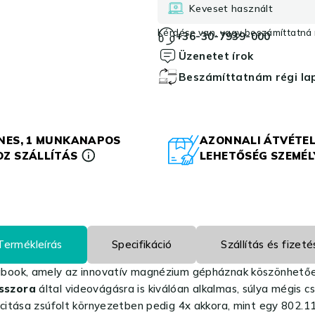
Keveset használt
Kérdése van, vagy beszámíttatná r
+36-30-7939-000
Üzenetet írok
Beszámíttatnám régi l
NES, 1 MUNKANAPOS
AZONNALI ÁTVÉTEL
Z SZÁLLÍTÁS
LEHETŐSÉG SZEMÉ
Termékleírás
Specifikáció
Szállítás és fizeté
abook, amely az innovatív magnézium gépháznak köszönhetően 
esszora
által videovágásra is kiválóan alkalmas, súlya mégis
acitása zsúfolt környezetben pedig 4x akkora, mint egy 802.1