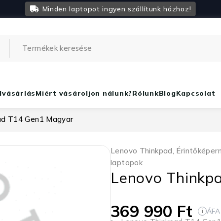
Minden laptopot ingyen szállítunk házhoz!
lvásárlás
Miért vásároljon nálunk?
Rólunk
Blog
Kapcsolat
ad T14 Gen1 Magyar
Lenovo Thinkpad
,
Érintőképer
laptopok
Lenovo Thinkp
369 990
Ft
ÁFA
i