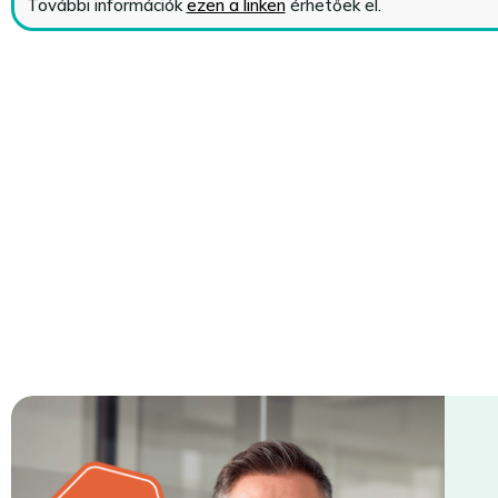
További információk
ezen a linken
érhetőek el.