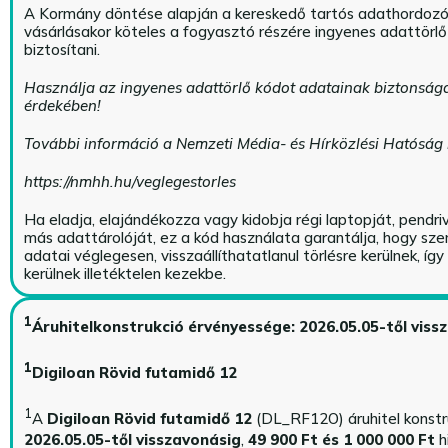
A Kormány döntése alapján a kereskedő tartós adathordoz
vásárlásakor köteles a fogyasztó részére ingyenes adattörl
biztosítani.
Használja az ingyenes adattörlő kódot adatainak biztonság
érdekében!
További információ a Nemzeti Média- és Hírközlési Hatóság
https://nmhh.hu/veglegestorles
Ha eladja, elajándékozza vagy kidobja régi laptopját, pendri
más adattárolóját, ez a kód használata garantálja, hogy sz
adatai véglegesen, visszaállíthatatlanul törlésre kerülnek, íg
kerülnek illetéktelen kezekbe.
1
Áruhitelkonstrukció érvényessége: 2026.05.05-től viss
1
Digiloan Rövid futamidő 12
1
A
Digiloan Rövid futamidő 12
(DL_RF12O) áruhitel konstr
2026.05.05-től visszavonásig
,
49 900 Ft és 1 000 000 Ft
h