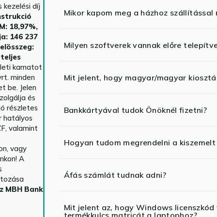
kezelési díj
Mikor kapom meg a házhoz szállítással
strukció
HM: 18,97%,
ja: 146 237
Milyen szoftverek vannak előre telepítv
telösszeg:
teljes
yleti kamatot
rt. minden
Mit jelent, hogy magyar/magyar kiosztás
t be. Jelen
zolgálja és
ió részletes
Bankkártyával tudok Önöknél fizetni?
r hatályos
F, valamint
Hogyan tudom megrendelni a kiszemelt
n, vagy
nkon! A
s
Áfás számlát tudnak adni?
ltozása
az MBH Bank
Mit jelent az, hogy Windows licenszk
termékkulcs matricát a laptophoz?