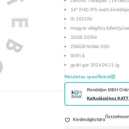
Lenovo Thinkpad T14 Gen1
14" FHD IPS matt érintőkije
i5-10210U
magyar világítós billentyűz
16GB DDR4
256GB NVMe SSD
WIFI 6
gyári gar 2024.04.21-ig
Részletes specifikáció
Rendeljen MBH Online
Kalkulációhoz
KATT
Összehason
Kívánságlistára