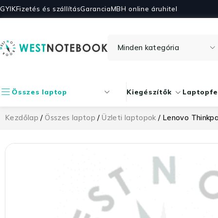
GYIK
Fizetés és szállítás
Garancia
MBH online áruhitel
Összes laptop
Kiegészítők
Laptopfe
Kezdőlap
/
Összes laptop
/
Üzleti laptopok
/ Lenovo Thinkp