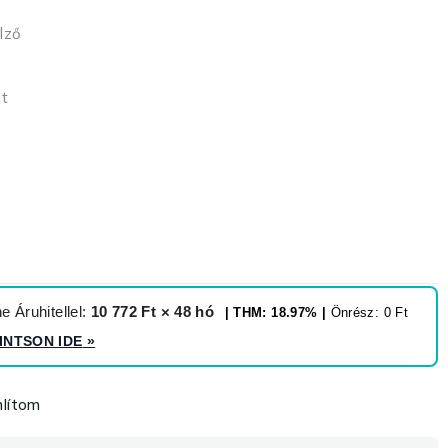
lző
et
 Áruhitellel:
10 772 Ft × 48 hó
| THM: 18.97% |
Önrész: 0 Ft
INTSON IDE
»
lítom