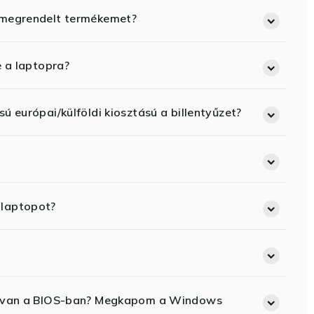
 megrendelt termékemet?
e a laptopra?
ú európai/külföldi kiosztású a billentyűzet?
 laptopot?
ód van a BIOS-ban? Megkapom a Windows