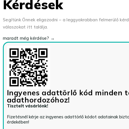
Kérdések
Segítünk Önnek eligazodni – a leggyakrabban felmerülő kér
válaszokat itt találja.
maradt még kérdése? →
Ingyenes adattörlő kód minden t
adathordozóhoz!
Tisztelt vásárlónk!
Fizetésnél kérje az ingyenes adattörlő kódot adatainak biz
érdekében!