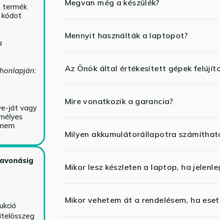
Megvan még a készülék?
ó termék
ő kódot
Mennyit használták a laptopot?
a
Az Önök által értékesített gépek felújít
 honlapján:
Mire vonatkozik a garancia?
ve-ját vagy
emélyes
y nem
Milyen akkumulátorállapotra számíthat
zavonásig
Mikor lesz készleten a laptop, ha jelenl
Mikor vehetem át a rendelésem, ha esetl
ukció
itelösszeg