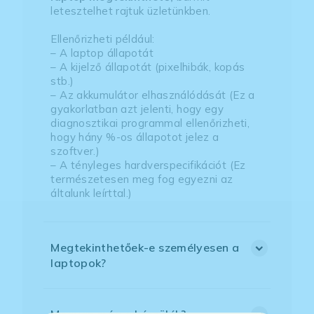
letesztelhet rajtuk üzletünkben.
Ellenőrizheti például:
– A laptop állapotát
– A kijelző állapotát (pixelhibák, kopás
stb.)
– Az akkumulátor elhasználódását (Ez a
gyakorlatban azt jelenti, hogy egy
diagnosztikai programmal ellenőrizheti,
hogy hány %-os állapotot jelez a
szoftver.)
– A tényleges hardverspecifikációt (Ez
természetesen meg fog egyezni az
általunk leírttal.)
Megtekinthetőek-e személyesen a
laptopok?