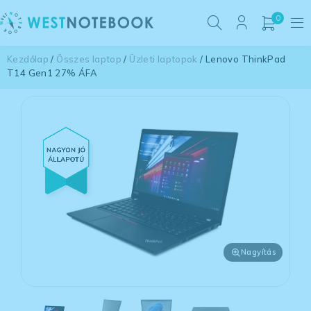
0
Kezdőlap
/
Összes laptop
/
Üzleti laptopok
/ Lenovo ThinkPad
T14 Gen1 27% ÁFA
Nagyítás