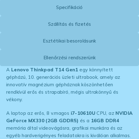
Specifikáció
Szállítás és fizetés
Esztétikai besorolásunk
Ellenőrzési rendszerünk
A
Lenovo Thinkpad T14 Gen1
egy könnyített
gépházú, 10. generációs üzleti ultrabook, amely az
innovatív magnézium gépháznak köszönhetően
rendkívül erős és strapabíró, mégis ultrakönnyű és
vékony.
A laptop az erős, 8 v.magos
i7-10610U
CPU, az
NVIDIA
GeForce MX330 (2GB GDDR5)
és a
16GB DDR4
memória által videovágásra, grafikai munkára és az
egyéb hardverigényes feladatokra is kiválóan alkalmas.