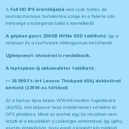
A
Full HD IPS
érintőkijelző
nem csak tűéles, de
kontrasztaránya, betekintési szöge és a fekete szín
mélysége a kategórián belül is kiemelkedő.
A gépben gyors 256GB NVMe SSD található
, így a
rendszer és a szoftverek villámgyorsan betöltenek.
Ujjlenyomat-olvasóval is rendelkezik.
A laptopban új akkumulátor található.
— 26 990 Ft-ért Lenovo Thinkpad 40AJ dokkolóval
kérhető (135W-os töltővel)
Ez a laptop típus képes WWAN modem fogadására
(4G/5G), ami képessé teszi mobilinternet vételére és
GPS jeladásra. Mivel az esetek egy kis részében nem
látják el a készüléket a szükséges antennával, így igény
esetén érdeklődjön, hogy ennél a konkrét készüléknél