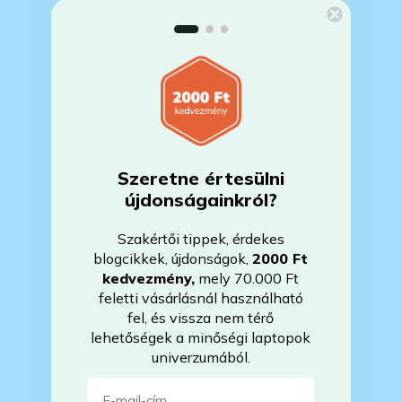
Megvan még a készülék?
Mennyit használták a laptopot?
Az Önök által értékesített gépek
felújítottak?
Szeretne értesülni
újdonságainkról?
Mire vonatkozik a garancia?
Szakértői tippek, érdekes
blogcikkek, újdonságok,
2000 Ft
kedvezmény
,
mely 70.000 Ft
Milyen akkumulátorállapotra
feletti vásárlásnál használható
számíthatok?
fel, és vissza nem térő
lehetőségek a minőségi laptopok
univerzumából.
Mikor lesz készleten a laptop, ha
E-mail-cím
jelenleg nem elérhető?