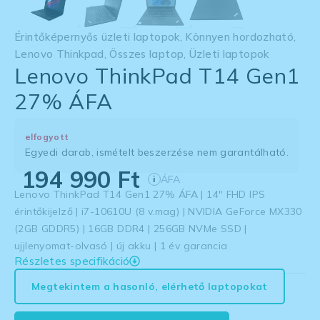
Érintőképernyős üzleti laptopok
,
Könnyen hordozható
,
Lenovo Thinkpad
,
Összes laptop
,
Üzleti laptopok
Lenovo ThinkPad T14 Gen1
27% ÁFA
elfogyott
Egyedi darab, ismételt beszerzése nem garantálható.
194 990
Ft
ÁFA
i
Lenovo ThinkPad T14 Gen1 27% ÁFA | 14″ FHD IPS
érintőkijelző | i7-10610U (8 v.mag) | NVIDIA GeForce MX330
(2GB GDDR5) | 16GB DDR4 | 256GB NVMe SSD |
ujjlenyomat-olvasó | új akku | 1 év garancia
Részletes specifikáció
Megtekintem a hasonló, elérhető laptopokat