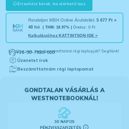
Értesítést kérek, ha elérhető lesz
Rendeljen MBH Online Áruhitellel:
5 677 Ft ×
48 hó
| THM: 18.97% |
Önrész: 0 Ft
Kalkulációhoz
KATTINTSON IDE
»
Kérdése van, vagy beszámíttatná régi laptopját? Segítünk!
+36-30-7939-000
Üzenetet írok
Beszámíttatnám régi laptopomat
GONDTALAN VÁSÁRLÁS A
WESTNOTEBOOKNÁL!
30 NAPOS
PÉNZVISSZAFIZETÉS