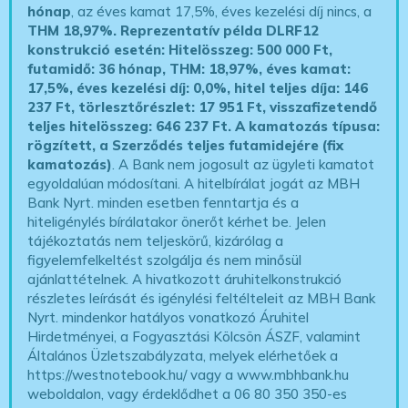
hónap
, az éves kamat 17,5%, éves kezelési díj nincs, a
THM 18,97%.
Reprezentatív példa DLRF12
konstrukció esetén: Hitelösszeg: 500 000 Ft,
futamidő: 36 hónap, THM: 18,97%, éves kamat:
17,5%, éves kezelési díj: 0,0%, hitel teljes díja: 146
237 Ft, törlesztőrészlet: 17 951 Ft, visszafizetendő
teljes hitelösszeg: 646 237 Ft.
A kamatozás típusa:
rögzített, a Szerződés teljes futamidejére (fix
kamatozás)
. A Bank nem jogosult az ügyleti kamatot
egyoldalúan módosítani. A hitelbírálat jogát az MBH
Bank Nyrt. minden esetben fenntartja és a
hiteligénylés bírálatakor önerőt kérhet be. Jelen
tájékoztatás nem teljeskörű, kizárólag a
figyelemfelkeltést szolgálja és nem minősül
ajánlattételnek. A hivatkozott áruhitelkonstrukció
részletes leírását és igénylési feltélteleit az MBH Bank
Nyrt. mindenkor hatályos vonatkozó Áruhitel
Hirdetményei, a Fogyasztási Kölcsön ÁSZF, valamint
Általános Üzletszabályzata, melyek elérhetőek a
https://westnotebook.hu/
vagy a www.mbhbank.hu
weboldalon, vagy érdeklődhet a 06 80 350 350-es