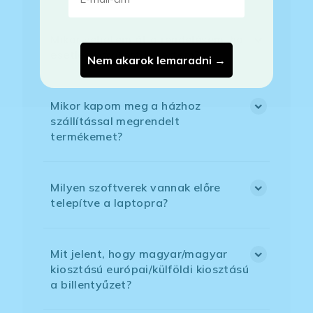
Mikor vehetem át a rendelésem, ha
esetleg bővítést is kértem?
Nem akarok lemaradni →
Mikor kapom meg a házhoz
szállítással megrendelt
termékemet?
Milyen szoftverek vannak előre
telepítve a laptopra?
Mit jelent, hogy magyar/magyar
kiosztású európai/külföldi kiosztású
a billentyűzet?