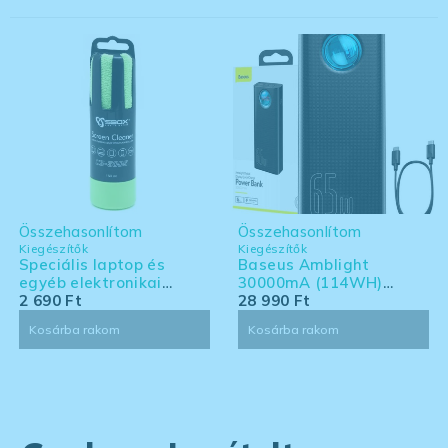
Összehasonlítom
Összehasonlítom
Kiegészítők
Kiegészítők
Speciális laptop és
Baseus Amblight
egyéb elektronikai
30000mA (114WH)
eszköz tisztító készlet -
2 690
Ft
powerbank - Laptoppal
28 990
Ft
nagy kiszerelés
kompatibilis powerbank
Kosárba rakom
Kosárba rakom