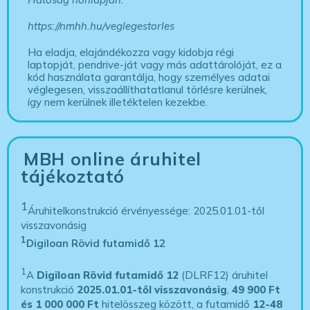
https://nmhh.hu/veglegestorles
Ha eladja, elajándékozza vagy kidobja régi
laptopját, pendrive-ját vagy más adattárolóját, ez a
kód használata garantálja, hogy személyes adatai
véglegesen, visszaállíthatatlanul törlésre kerülnek,
így nem kerülnek illetéktelen kezekbe.
MBH online áruhitel
tájékoztató
1
Áruhitelkonstrukció érvényessége: 2025.01.01-től
visszavonásig
1
Digiloan Rövid futamidő 12
1
A
Digiloan Rövid futamidő 12
(DLRF12) áruhitel
konstrukció
2025.01.01-től visszavonásig
,
49 900 Ft
és 1 000 000 Ft
hitelösszeg között, a futamidő
12-48