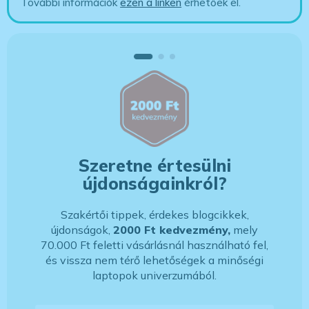
További információk
ezen a linken
érhetőek el.
Szeretne értesülni
újdonságainkról?
Szakértői tippek, érdekes blogcikkek,
újdonságok,
2000 Ft kedvezmény,
mely
70.000 Ft feletti vásárlásnál használható fel,
és vissza nem térő lehetőségek a minőségi
laptopok univerzumából.