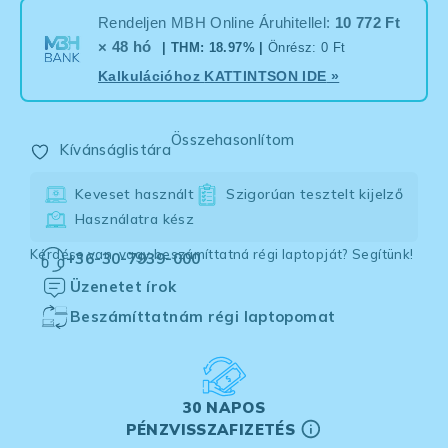
Rendeljen MBH Online Áruhitellel:
10 772 Ft
× 48 hó
| THM: 18.97% |
Önrész: 0 Ft
Kalkulációhoz
KATTINTSON IDE
»
Összehasonlítom
Kívánságlistára
Keveset használt
Szigorúan tesztelt kijelző
Használatra kész
Kérdése van, vagy beszámíttatná régi laptopját? Segítünk!
+36-30-7939-000
Üzenetet írok
Beszámíttatnám régi laptopomat
30 NAPOS
PÉNZVISSZAFIZETÉS