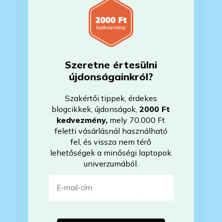
termékemet?
Milyen szoftverek vannak előre
telepítve a laptopra?
Szeretne értesülni
újdonságainkról?
Mit jelent, hogy magyar/magyar
Szakértői tippek, érdekes
kiosztású európai/külföldi kiosztású
blogcikkek, újdonságok,
2000 Ft
a billentyűzet?
kedvezmény
,
mely 70.000 Ft
feletti vásárlásnál használható
fel, és vissza nem térő
Bankkártyával tudok Önöknél
lehetőségek a minőségi laptopok
fizetni?
univerzumából.
E-mail-cím
Hogyan tudom megrendelni a
kiszemelt laptopot?