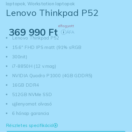
laptopok
,
Workstation laptopok
Lenovo Thinkpad P52
elfogyott
369 990
Ft
ÁFA
i
Lenovo Thinkpad P52
15.6" FHD IPS matt (91% sRGB
300nit)
i7-8850H (12 v.mag)
NVIDIA Quadro P1000 (4GB GDDR5)
16GB DDR4
512GB NVMe SSD
ujjlenyomat olvasó
6 hónap garancia
Részletes specifikáció