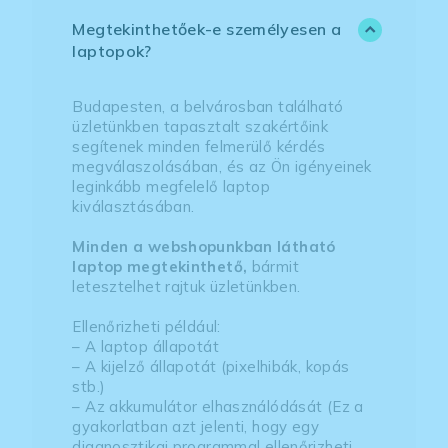
Megtekinthetőek-e személyesen a
laptopok?
Budapesten, a belvárosban található
üzletünkben tapasztalt szakértőink
segítenek minden felmerülő kérdés
megválaszolásában, és az Ön igényeinek
leginkább megfelelő laptop
kiválasztásában.
Minden a webshopunkban látható
laptop megtekinthető,
bármit
letesztelhet rajtuk üzletünkben.
Ellenőrizheti például:
– A laptop állapotát
– A kijelző állapotát (pixelhibák, kopás
stb.)
– Az akkumulátor elhasználódását (Ez a
gyakorlatban azt jelenti, hogy egy
diagnosztikai programmal ellenőrizheti,