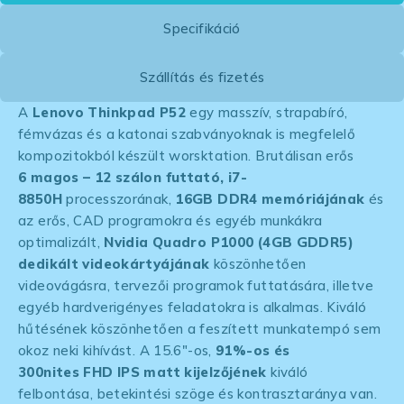
Specifikáció
Szállítás és fizetés
A
Lenovo Thinkpad P52
egy masszív, strapabíró,
fémvázas és a katonai szabványoknak is megfelelő
kompozitokból készült worsktation. Brutálisan erős
6 magos – 12 szálon futtató, i7-
8850H
processzorának,
16GB DDR4 memóriájának
és
az erős, CAD programokra és egyéb munkákra
optimalizált,
Nvidia Quadro P1000 (4GB GDDR5)
dedikált videokártyájának
köszönhetően
videovágásra, tervezői programok futtatására, illetve
egyéb hardverigényes feladatokra is alkalmas. Kiváló
hűtésének köszönhetően a feszített munkatempó sem
okoz neki kihívást. A 15.6″-os,
91%-os és
300nites
FHD IPS matt kijelzőjének
kiváló
felbontása, betekintési szöge és kontrasztaránya van.