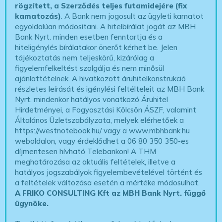
rögzített, a Szerződés teljes futamidejére (fix
kamatozás)
. A Bank nem jogosult az ügyleti kamatot
egyoldalúan módosítani. A hitelbírálat jogát az MBH
Bank Nyrt. minden esetben fenntartja és a
hiteligénylés bírálatakor önerőt kérhet be. Jelen
tájékoztatás nem teljeskörű, kizárólag a
figyelemfelkeltést szolgálja és nem minősül
ajánlattételnek. A hivatkozott áruhitelkonstrukció
részletes leírását és igénylési feltélteleit az MBH Bank
Nyrt. mindenkor hatályos vonatkozó Áruhitel
Hirdetményei, a Fogyasztási Kölcsön ÁSZF, valamint
Általános Üzletszabályzata, melyek elérhetőek a
https://westnotebook.hu/
vagy a www.mbhbank.hu
weboldalon, vagy érdeklődhet a 06 80 350 350-es
díjmentesen hívható Telebankon! A THM
meghatározása az aktuális feltételek, illetve a
hatályos jogszabályok figyelembevételével történt és
a feltételek változása esetén a mértéke módosulhat.
A FRIKO CONSULTING Kft az MBH Bank Nyrt. függő
ügynöke
.