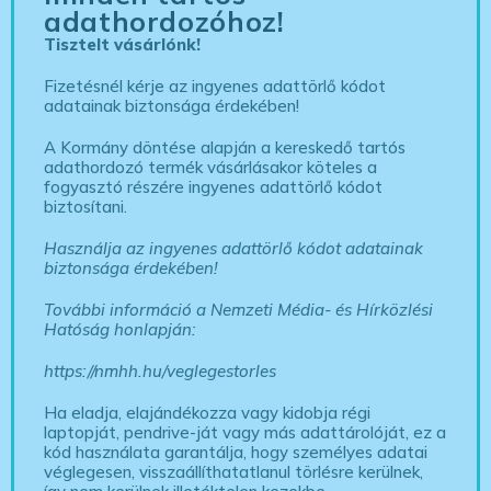
adathordozóhoz!
Tisztelt vásárlónk!
Fizetésnél kérje az ingyenes adattörlő kódot
adatainak biztonsága érdekében!
A Kormány döntése alapján a kereskedő tartós
adathordozó termék vásárlásakor köteles a
fogyasztó részére ingyenes adattörlő kódot
biztosítani.
Használja az ingyenes adattörlő kódot adatainak
biztonsága érdekében!
További információ a Nemzeti Média- és Hírközlési
Hatóság honlapján:
https://nmhh.hu/veglegestorles
Ha eladja, elajándékozza vagy kidobja régi
laptopját, pendrive-ját vagy más adattárolóját, ez a
kód használata garantálja, hogy személyes adatai
véglegesen, visszaállíthatatlanul törlésre kerülnek,