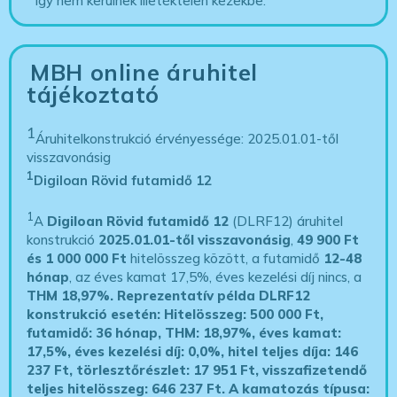
így nem kerülnek illetéktelen kezekbe.
MBH online áruhitel
tájékoztató
1
Áruhitelkonstrukció érvényessége: 2025.01.01-től
visszavonásig
1
Digiloan Rövid futamidő 12
1
A
Digiloan Rövid futamidő 12
(DLRF12) áruhitel
konstrukció
2025.01.01-től visszavonásig
,
49 900 Ft
és 1 000 000 Ft
hitelösszeg között, a futamidő
12-48
hónap
, az éves kamat 17,5%, éves kezelési díj nincs, a
THM 18,97%.
Reprezentatív példa DLRF12
konstrukció esetén: Hitelösszeg: 500 000 Ft,
futamidő: 36 hónap, THM: 18,97%, éves kamat:
17,5%, éves kezelési díj: 0,0%, hitel teljes díja: 146
237 Ft, törlesztőrészlet: 17 951 Ft, visszafizetendő
teljes hitelösszeg: 646 237 Ft.
A kamatozás típusa: