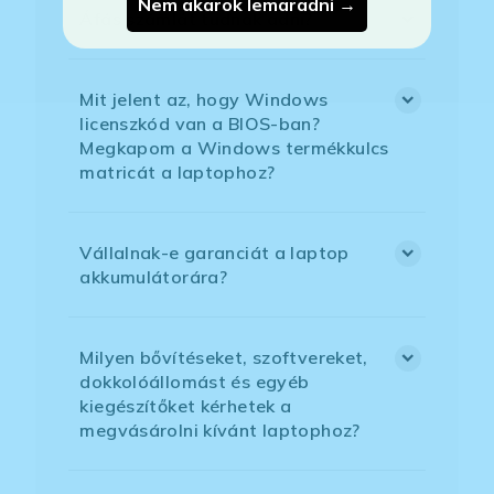
Nem akarok lemaradni →
Áfás számlát tudnak adni?
Mit jelent az, hogy Windows
licenszkód van a BIOS-ban?
Megkapom a Windows termékkulcs
matricát a laptophoz?
Vállalnak-e garanciát a laptop
akkumulátorára?
Milyen bővítéseket, szoftvereket,
dokkolóállomást és egyéb
kiegészítőket kérhetek a
megvásárolni kívánt laptophoz?