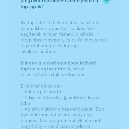
Megtekinthetőek-e személyesen a
laptopok?
Budapesten, a belvárosban található
üzletünkben tapasztalt szakértőink
segítenek minden felmerülő kérdés
megválaszolásában, és az Ön igényeinek
leginkább megfelelő laptop
kiválasztásában.
Minden a webshopunkban látható
laptop megtekinthető,
bármit
letesztelhet rajtuk üzletünkben.
Ellenőrizheti például:
– A laptop állapotát
– A kijelző állapotát (pixelhibák, kopás
stb.)
– Az akkumulátor elhasználódását (Ez a
gyakorlatban azt jelenti, hogy egy
diagnosztikai programmal ellenőrizheti,
hogy hány %-os állapotot jelez a