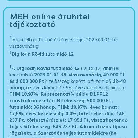
MBH online áruhitel
tájékoztató
1
Áruhitelkonstrukció érvényessége: 2025.01.01-től
visszavonásig
1
Digiloan Rövid futamidő 12
1
A
Digiloan Rövid futamidő 12
(DLRF12) áruhitel
konstrukció
2025.01.01-től visszavonásig
,
49 900 Ft
és 1 000 000 Ft
hitelösszeg között, a futamidő
12-48
hónap
, az éves kamat 17,5%, éves kezelési díj nincs, a
THM 18,97%.
Reprezentatív példa DLRF12
konstrukció esetén: Hitelösszeg: 500 000 Ft,
futamidő: 36 hónap, THM: 18,97%, éves kamat:
17,5%, éves kezelési díj: 0,0%, hitel teljes díja: 146
237 Ft, törlesztőrészlet: 17 951 Ft, visszafizetendő
teljes hitelösszeg: 646 237 Ft.
A kamatozás típusa:
rögzített, a Szerződés teljes futamidejére (fix