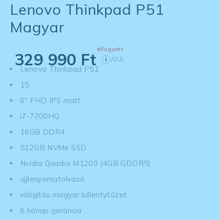
Lenovo Thinkpad P51
Magyar
elfogyott
329 990
Ft
ÁFA
i
Lenovo Thinkpad P51
15
6" FHD IPS matt
i7-7700HQ
16GB DDR4
512GB NVMe SSD
Nvidia Quadro M1200 (4GB GDDR5)
ujjlenyomatolvasó
világítós magyar billentytűzet
6 hónap garancia