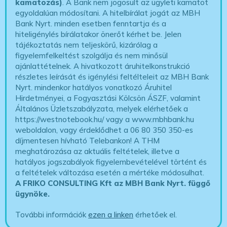
kamatozás)
. A Bank nem jogosult az ügyleti kamatot
egyoldalúan módosítani. A hitelbírálat jogát az MBH
Bank Nyrt. minden esetben fenntartja és a
hiteligénylés bírálatakor önerőt kérhet be. Jelen
tájékoztatás nem teljeskörű, kizárólag a
figyelemfelkeltést szolgálja és nem minősül
ajánlattételnek. A hivatkozott áruhitelkonstrukció
részletes leírását és igénylési feltélteleit az MBH Bank
Nyrt. mindenkor hatályos vonatkozó Áruhitel
Hirdetményei, a Fogyasztási Kölcsön ÁSZF, valamint
Általános Üzletszabályzata, melyek elérhetőek a
https://westnotebook.hu/
vagy a www.mbhbank.hu
weboldalon, vagy érdeklődhet a 06 80 350 350-es
díjmentesen hívható Telebankon! A THM
meghatározása az aktuális feltételek, illetve a
hatályos jogszabályok figyelembevételével történt és
a feltételek változása esetén a mértéke módosulhat.
A FRIKO CONSULTING Kft az MBH Bank Nyrt. függő
ügynöke
.
További információk
ezen a linken
érhetőek el.