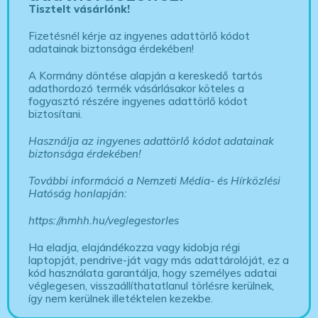
Tisztelt vásárlónk!
Fizetésnél kérje az ingyenes adattörlő kódot
adatainak biztonsága érdekében!
A Kormány döntése alapján a kereskedő tartós
adathordozó termék vásárlásakor köteles a
fogyasztó részére ingyenes adattörlő kódot
biztosítani.
Használja az ingyenes adattörlő kódot adatainak
biztonsága érdekében!
További információ a Nemzeti Média- és Hírközlési
Hatóság honlapján:
https://nmhh.hu/veglegestorles
Ha eladja, elajándékozza vagy kidobja régi
laptopját, pendrive-ját vagy más adattárolóját, ez a
kód használata garantálja, hogy személyes adatai
véglegesen, visszaállíthatatlanul törlésre kerülnek,
így nem kerülnek illetéktelen kezekbe.