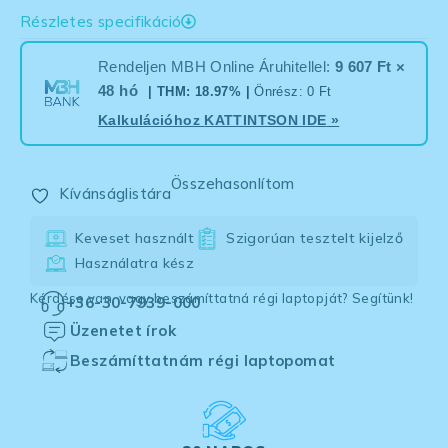
Részletes specifikáció
Rendeljen MBH Online Áruhitellel:
9 607 Ft ×
48 hó
| THM: 18.97% |
Önrész: 0 Ft
Kalkulációhoz
KATTINTSON IDE
»
Összehasonlítom
Kívánságlistára
Keveset használt
Szigorúan tesztelt kijelző
Használatra kész
Kérdése van, vagy beszámíttatná régi laptopját? Segítünk!
+36-30-7939-000
Üzenetet írok
Beszámíttatnám régi laptopomat