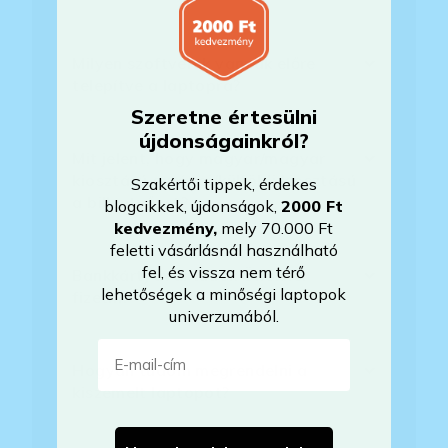
Milyen szoftverek vannak előre
telepítve a laptopra?
Szeretne értesülni
újdonságainkról?
Mit jelent, hogy magyar/magyar
kiosztású európai/külföldi kiosztású
Szakértői tippek, érdekes
a billentyűzet?
blogcikkek, újdonságok,
2000 Ft
kedvezmény
,
mely 70.000 Ft
feletti vásárlásnál használható
fel, és vissza nem térő
Bankkártyával tudok Önöknél
lehetőségek a minőségi laptopok
fizetni?
univerzumából.
E-mail-cím
Hogyan tudom megrendelni a
kiszemelt laptopot?