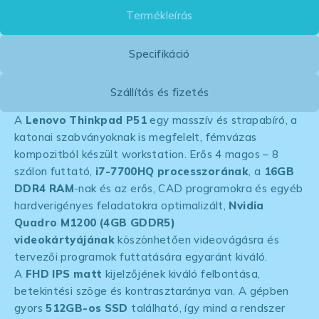
Termékleírás
Specifikáció
Szállítás és fizetés
A
Lenovo Thinkpad P51
egy masszív és strapabíró, a
katonai szabványoknak is megfelelt, fémvázas
kompozitból készült workstation. Erős 4 magos – 8
szálon futtató,
i7-7700HQ processzorának
, a
16GB
DDR4 RAM
-nak és az erős, CAD programokra és egyéb
hardverigényes feladatokra optimalizált,
Nvidia
Quadro M1200 (4GB GDDR5)
videokártyájának
köszönhetően videovágásra és
tervezői programok futtatására egyaránt kiváló.
A
FHD IPS matt
kijelzőjének kiváló felbontása,
betekintési szöge és kontrasztaránya van. A gépben
gyors
512GB-os SSD
található, így mind a rendszer