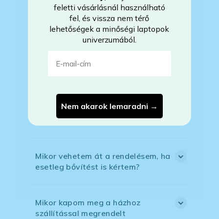
feletti vásárlásnál használható
fel, és vissza nem térő
Mire vonatkozik a garancia?
lehetőségek a minőségi laptopok
univerzumából.
E-mail-cím
Milyen akkumulátorállapotra
számíthatok?
Nem akarok lemaradni →
Mikor lesz készleten a laptop, ha
jelenleg nem elérhető?
Mikor vehetem át a rendelésem, ha
esetleg bővítést is kértem?
Mikor kapom meg a házhoz
szállítással megrendelt