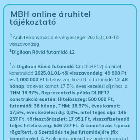
MBH online áruhitel
tájékoztató
1
Áruhitelkonstrukció érvényessége: 2025.01.01-től
visszavonásig
1
Digiloan Rövid futamidő 12
1
A
Digiloan Rövid futamidő 12
(DLRF12) áruhitel
konstrukció
2025.01.01-től visszavonásig
,
49 900 Ft
és 1 000 000 Ft
hitelösszeg között, a futamidő
12-48
hónap
, az éves kamat 17,5%, éves kezelési díj nincs, a
THM 18,97%.
Reprezentatív példa DLRF12
konstrukció esetén: Hitelösszeg: 500 000 Ft,
futamidő: 36 hónap, THM: 18,97%, éves kamat:
17,5%, éves kezelési díj: 0,0%, hitel teljes díja: 146
237 Ft, törlesztőrészlet: 17 951 Ft, visszafizetendő
teljes hitelösszeg: 646 237 Ft.
A kamatozás típusa:
rögzített, a Szerződés teljes futamidejére (fix
kamatozás)
. A Bank nem jogosult az ügyleti kamatot