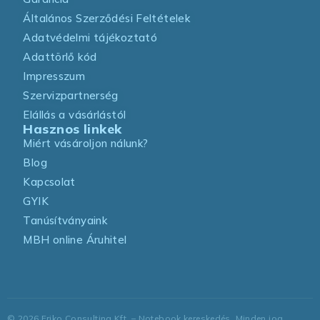
Általános Szerződési Feltételek
Adatvédelmi tájékoztató
Adattörlő kód
Impresszum
Szervizpartnerség
Elállás a vásárlástól
Hasznos linkek
Miért vásároljon nálunk?
Blog
Kapcsolat
GYIK
Tanúsítványaink
MBH online Áruhitel
©
2026
Friko Consulting Kft. – Notebook kereskedés. Minden jog