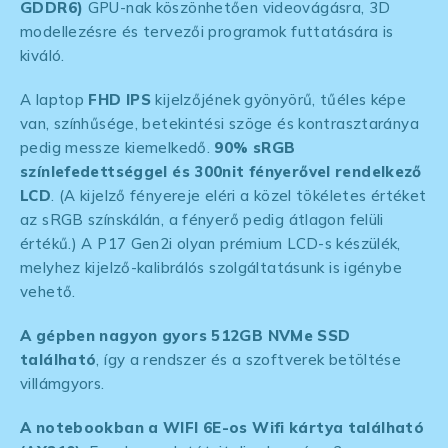
GDDR6)
GPU-nak köszönhetően videovágásra, 3D
modellezésre és tervezői programok futtatására is
kiváló.
A laptop
FHD IPS
kijelzőjének gyönyörű, tűéles képe
van, színhűsége, betekintési szöge és kontrasztaránya
pedig messze kiemelkedő.
90% sRGB
színlefedettséggel és 300nit fényerővel rendelkező
LCD
. (A kijelző fényereje eléri a közel tökéletes értéket
az sRGB színskálán, a fényerő pedig átlagon felüli
értékű.) A P17 Gen2i olyan prémium LCD-s készülék,
melyhez kijelző-kalibrálós szolgáltatásunk is igénybe
vehető.
A gépben nagyon gyors 512GB NVMe SSD
található
, így a rendszer és a szoftverek betöltése
villámgyors.
A notebookban a WIFI 6E-os Wifi kártya található