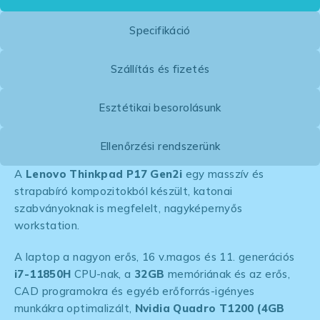
Specifikáció
Szállítás és fizetés
Esztétikai besorolásunk
Ellenőrzési rendszerünk
A
Lenovo Thinkpad P17 Gen2i
egy masszív és
strapabíró kompozitokból készült, katonai
szabványoknak is megfelelt, nagyképernyős
workstation.
A laptop a nagyon erős, 16 v.magos és 11. generációs
i7-11850H
CPU-nak, a
32GB
memóriának és az erős,
CAD programokra és egyéb erőforrás-igényes
munkákra optimalizált,
Nvidia Quadro T1200 (4GB