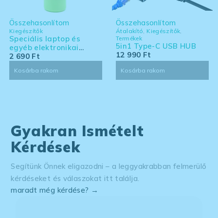
Összehasonlítom
Összehasonlítom
Kiegészítők
Átalakító
,
Kiegészítők
,
Speciális laptop és
Termékek
5in1 Type-C USB HUB
egyéb elektronikai
12 990
Ft
eszköz tisztító készlet -
2 690
Ft
nagy kiszerelés
Kosárba rakom
Kosárba rakom
Gyakran Ismételt
Kérdések
Segítünk Önnek eligazodni – a leggyakrabban felmerülő
kérdéseket és válaszokat itt találja.
maradt még kérdése? →