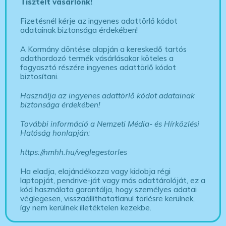
Tisztelt vásárlónk!
Fizetésnél kérje az ingyenes adattörlő kódot
adatainak biztonsága érdekében!
A Kormány döntése alapján a kereskedő tartós
adathordozó termék vásárlásakor köteles a
fogyasztó részére ingyenes adattörlő kódot
biztosítani.
Használja az ingyenes adattörlő kódot adatainak
biztonsága érdekében!
További információ a Nemzeti Média- és Hírközlési
Hatóság honlapján:
https://nmhh.hu/veglegestorles
Ha eladja, elajándékozza vagy kidobja régi
laptopját, pendrive-ját vagy más adattárolóját, ez a
kód használata garantálja, hogy személyes adatai
véglegesen, visszaállíthatatlanul törlésre kerülnek,
így nem kerülnek illetéktelen kezekbe.