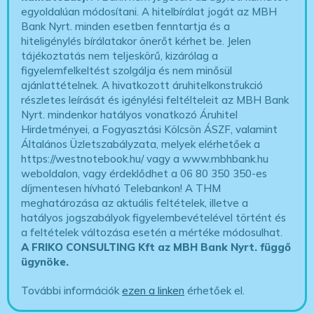
egyoldalúan módosítani. A hitelbírálat jogát az MBH
Bank Nyrt. minden esetben fenntartja és a
hiteligénylés bírálatakor önerőt kérhet be. Jelen
tájékoztatás nem teljeskörű, kizárólag a
figyelemfelkeltést szolgálja és nem minősül
ajánlattételnek. A hivatkozott áruhitelkonstrukció
részletes leírását és igénylési feltélteleit az MBH Bank
Nyrt. mindenkor hatályos vonatkozó Áruhitel
Hirdetményei, a Fogyasztási Kölcsön ÁSZF, valamint
Általános Üzletszabályzata, melyek elérhetőek a
https://westnotebook.hu/
vagy a www.mbhbank.hu
weboldalon, vagy érdeklődhet a 06 80 350 350-es
díjmentesen hívható Telebankon! A THM
meghatározása az aktuális feltételek, illetve a
hatályos jogszabályok figyelembevételével történt és
a feltételek változása esetén a mértéke módosulhat.
A FRIKO CONSULTING Kft az MBH Bank Nyrt. függő
ügynöke
.
További információk
ezen a linken
érhetőek el.