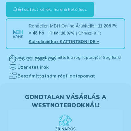
Értesítést kérek, ha elérhető lesz
Rendeljen MBH Online Áruhitellel:
11 209 Ft
× 48 hó
| THM: 18.97% |
Önrész: 0 Ft
Kalkulációhoz
KATTINTSON IDE
»
Kérdése van, vagy beszámíttatná régi laptopját? Segítünk!
+36-30-7939-000
Üzenetet írok
Beszámíttatnám régi laptopomat
GONDTALAN VÁSÁRLÁS A
WESTNOTEBOOKNÁL!
30 NAPOS