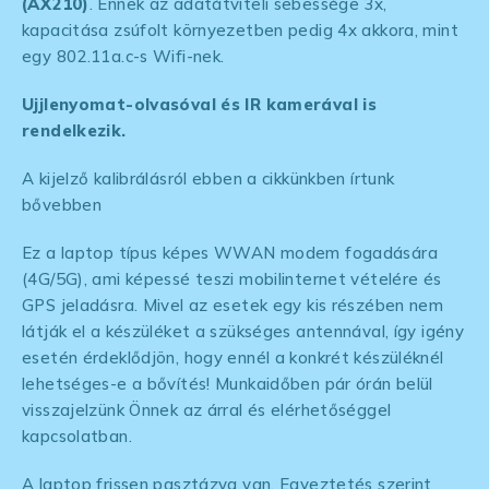
(AX210)
. Ennek az adatátviteli sebessége 3x,
kapacitása zsúfolt környezetben pedig 4x akkora, mint
egy 802.11a.c-s Wifi-nek.
Ujjlenyomat-olvasóval és IR kamerával is
rendelkezik.
A kijelző kalibrálásról ebben a cikkünkben írtunk
bővebben
Ez a laptop típus képes WWAN modem fogadására
(4G/5G), ami képessé teszi mobilinternet vételére és
GPS jeladásra. Mivel az esetek egy kis részében nem
látják el a készüléket a szükséges antennával, így igény
esetén érdeklődjön, hogy ennél a konkrét készüléknél
lehetséges-e a bővítés! Munkaidőben pár órán belül
visszajelzünk Önnek az árral és elérhetőséggel
kapcsolatban.
A laptop frissen pasztázva van. Egyeztetés szerint