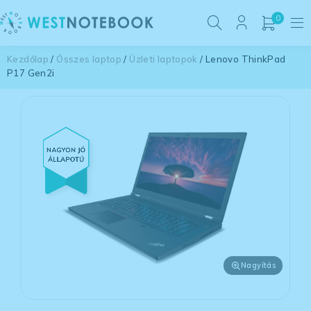
0
Kezdőlap
/
Összes laptop
/
Üzleti laptopok
/ Lenovo ThinkPad
P17 Gen2i
Nagyítás