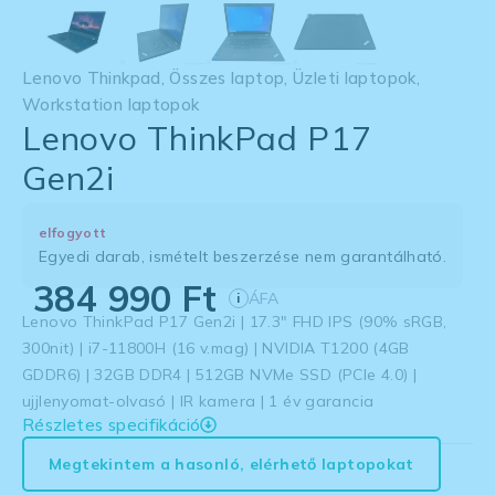
Lenovo Thinkpad
,
Összes laptop
,
Üzleti laptopok
,
Workstation laptopok
Lenovo ThinkPad P17
Gen2i
elfogyott
Egyedi darab, ismételt beszerzése nem garantálható.
384 990
Ft
ÁFA
i
Lenovo ThinkPad P17 Gen2i | 17.3″ FHD IPS (90% sRGB,
300nit) | i7-11800H (16 v.mag) | NVIDIA T1200 (4GB
GDDR6) | 32GB DDR4 | 512GB NVMe SSD (PCIe 4.0) |
ujjlenyomat-olvasó | IR kamera | 1 év garancia
Részletes specifikáció
Megtekintem a hasonló, elérhető laptopokat