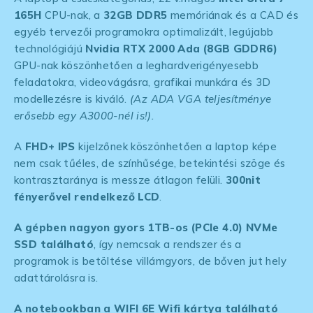
165H
CPU-nak, a
32GB DDR5
memóriának és a CAD és
egyéb tervezői programokra optimalizált, legújabb
technológiájú
Nvidia RTX 2000 Ada (8GB GDDR6)
GPU-nak köszönhetően a leghardverigényesebb
feladatokra, videovágásra, grafikai munkára és 3D
modellezésre is kiváló.
(Az ADA VGA teljesítménye
erősebb egy A3000-nél is!).
A
FHD+ IPS
kijelzőnek köszönhetően a laptop képe
nem csak tűéles, de színhűsége, betekintési szöge és
kontrasztaránya is messze átlagon felüli.
300nit
fényerővel rendelkező LCD
.
A gépben nagyon gyors 1TB-os (PCIe 4.0) NVMe
SSD található
, így nemcsak a rendszer és a
programok is betöltése villámgyors, de bőven jut hely
adattárolásra is.
A notebookban a WIFI 6E Wifi kártya található