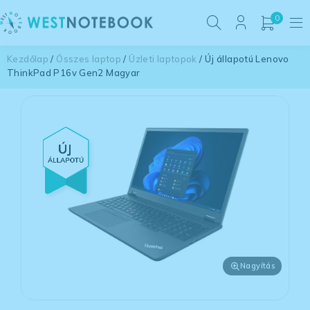
0
Kezdőlap
/
Összes laptop
/
Üzleti laptopok
/ Új állapotú Lenovo
ThinkPad P16v Gen2 Magyar
Nagyítás