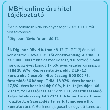
MBH online áruhitel
tájékoztató
1
Áruhitelkonstrukció érvényessége: 2025.01.01-től
visszavonásig
1
Digiloan Rövid futamidő 12
1
A
Digiloan Rövid futamidő 12
(DLRF12) áruhitel
konstrukció
2025.01.01-től visszavonásig
,
49 900 Ft
és 1 000 000 Ft
hitelösszeg között, a futamidő
12-48
hónap
, az éves kamat 17,5%, éves kezelési díj nincs, a
THM 18,97%.
Reprezentatív példa DLRF12
konstrukció esetén: Hitelösszeg: 500 000 Ft,
futamidő: 36 hónap, THM: 18,97%, éves kamat:
17,5%, éves kezelési díj: 0,0%, hitel teljes díja: 146
237 Ft, törlesztőrészlet: 17 951 Ft, visszafizetendő
teljes hitelösszeg: 646 237 Ft.
A kamatozás típusa:
rögzített, a Szerződés teljes futamidejére (fix
kamatozás)
. A Bank nem jogosult az ügyleti kamatot