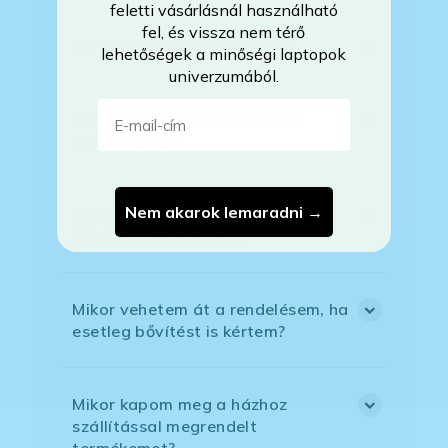
feletti vásárlásnál használható
fel, és vissza nem térő
Mire vonatkozik a garancia?
lehetőségek a minőségi laptopok
univerzumából.
E-mail-cím
Milyen akkumulátorállapotra
számíthatok?
Nem akarok lemaradni →
Mikor lesz készleten a laptop, ha
jelenleg nem elérhető?
Mikor vehetem át a rendelésem, ha
esetleg bővítést is kértem?
Mikor kapom meg a házhoz
szállítással megrendelt