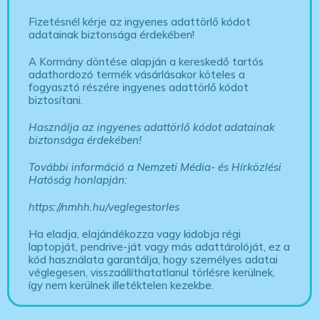
Fizetésnél kérje az ingyenes adattörlő kódot
adatainak biztonsága érdekében!
A Kormány döntése alapján a kereskedő tartós
adathordozó termék vásárlásakor köteles a
fogyasztó részére ingyenes adattörlő kódot
biztosítani.
Használja az ingyenes adattörlő kódot adatainak
biztonsága érdekében!
További információ a Nemzeti Média- és Hírközlési
Hatóság honlapján:
https://nmhh.hu/veglegestorles
Ha eladja, elajándékozza vagy kidobja régi
laptopját, pendrive-ját vagy más adattárolóját, ez a
kód használata garantálja, hogy személyes adatai
véglegesen, visszaállíthatatlanul törlésre kerülnek,
így nem kerülnek illetéktelen kezekbe.