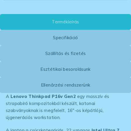
Termékleírás
Specifikáció
Szállítás és fizetés
Esztétikai besorolásunk
Ellenőrzési rendszerünk
A
Lenovo Thinkpad P16v Gen2
egy masszív és
strapabíró kompozitokból készült, katonai
szabványoknak is megfelelt, 16″-os képátlójú,
újgenerációs workstation.
A laptop a csúcskategóriás, 22 v.magos
Intel Ultra 7