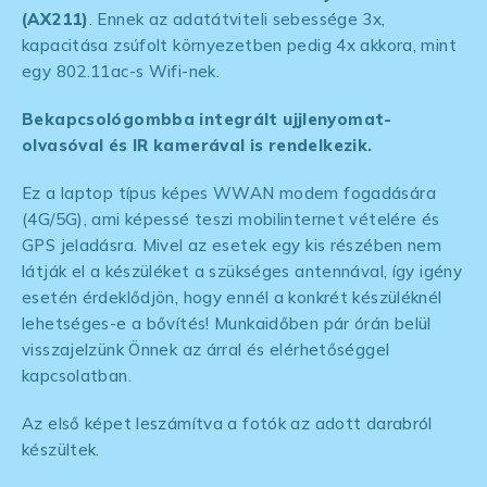
(AX211)
. Ennek az adatátviteli sebessége 3x,
kapacitása zsúfolt környezetben pedig 4x akkora, mint
egy 802.11ac-s Wifi-nek.
Bekapcsológombba integrált ujjlenyomat-
olvasóval és IR kamerával is rendelkezik.
Ez a laptop típus képes WWAN modem fogadására
(4G/5G), ami képessé teszi mobilinternet vételére és
GPS jeladásra. Mivel az esetek egy kis részében nem
látják el a készüléket a szükséges antennával, így igény
esetén érdeklődjön, hogy ennél a konkrét készüléknél
lehetséges-e a bővítés! Munkaidőben pár órán belül
visszajelzünk Önnek az árral és elérhetőséggel
kapcsolatban.
Az első képet leszámítva a fotók az adott darabról
készültek.