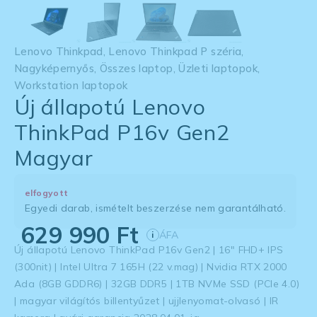
Lenovo Thinkpad
,
Lenovo Thinkpad P széria
,
Nagyképernyős
,
Összes laptop
,
Üzleti laptopok
,
Workstation laptopok
Új állapotú Lenovo
ThinkPad P16v Gen2
Magyar
elfogyott
Egyedi darab, ismételt beszerzése nem garantálható.
629 990
Ft
ÁFA
i
Új állapotú Lenovo ThinkPad P16v Gen2 | 16″ FHD+ IPS
(300nit) | Intel Ultra 7 165H (22 v.mag) | Nvidia RTX 2000
Ada (8GB GDDR6) | 32GB DDR5 | 1TB NVMe SSD (PCIe 4.0)
| magyar világítós billentyűzet | ujjlenyomat-olvasó | IR