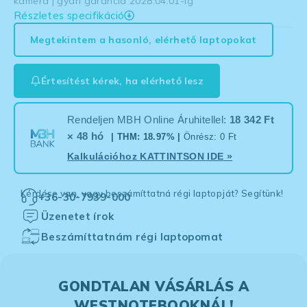
kamera | gyári garancia 2028.04.01-ig
Részletes specifikáció
Megtekintem a hasonló, elérhető laptopokat
Értesítést kérek, ha elérhető lesz
Rendeljen MBH Online Áruhitellel:
18 342 Ft
× 48 hó
| THM: 18.97% |
Önrész: 0 Ft
Kalkulációhoz
KATTINTSON IDE
»
Kérdése van, vagy beszámíttatná régi laptopját? Segítünk!
+36-30-7939-000
Üzenetet írok
Beszámíttatnám régi laptopomat
GONDTALAN VÁSÁRLÁS A
WESTNOTEBOOKNÁL!