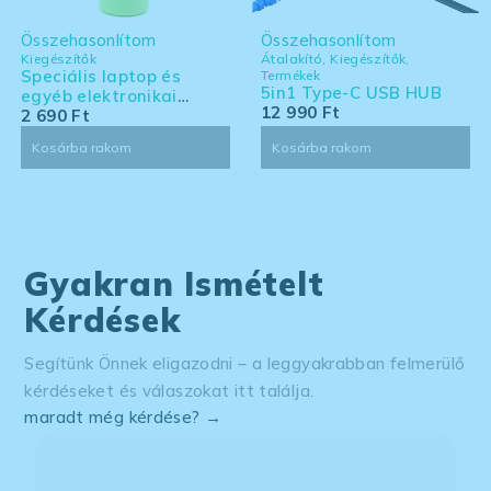
Összehasonlítom
Összehasonlítom
Kiegészítők
Átalakító
,
Kiegészítők
,
Speciális laptop és
Termékek
5in1 Type-C USB HUB
egyéb elektronikai
12 990
Ft
eszköz tisztító készlet -
2 690
Ft
nagy kiszerelés
Kosárba rakom
Kosárba rakom
Gyakran Ismételt
Kérdések
Segítünk Önnek eligazodni – a leggyakrabban felmerülő
kérdéseket és válaszokat itt találja.
maradt még kérdése? →