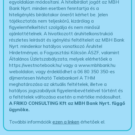
egyoldalúan módosítani. A hitelbírálat jogát az MBH
Bank Nyrt. minden esetben fenntartja és a
hiteligénylés bírálatakor önerőt kérhet be. Jelen
tájékoztatás nem teljeskörű, kizárólag a
figyelemfelkeltést szolgálja és nem minősül
ajánlattételnek. A hivatkozott áruhitelkonstrukció
részletes leírását és igénylési feltélteleit az MBH Bank
Nyrt. mindenkor hatályos vonatkozó Áruhitel
Hirdetményei, a Fogyasztási Kölcsön ÁSZF, valamint
Általános Üzletszabályzata, melyek elérhetőek a
https://westnotebook.hu/
vagy a www.mbhbank.hu
weboldalon, vagy érdeklődhet a 06 80 350 350-es
díjmentesen hívható Telebankon! A THM
meghatározása az aktuális feltételek, illetve a
hatályos jogszabályok figyelembevételével történt és
a feltételek változása esetén a mértéke módosulhat.
A FRIKO CONSULTING Kft az MBH Bank Nyrt. függő
ügynöke
.
További információk
ezen a linken
érhetőek el.