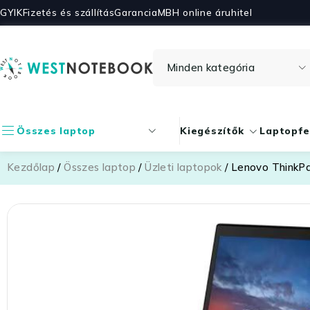
GYIK
Fizetés és szállítás
Garancia
MBH online áruhitel
Összes laptop
Kiegészítők
Laptopfe
Kezdőlap
/
Összes laptop
/
Üzleti laptopok
/ Lenovo ThinkP