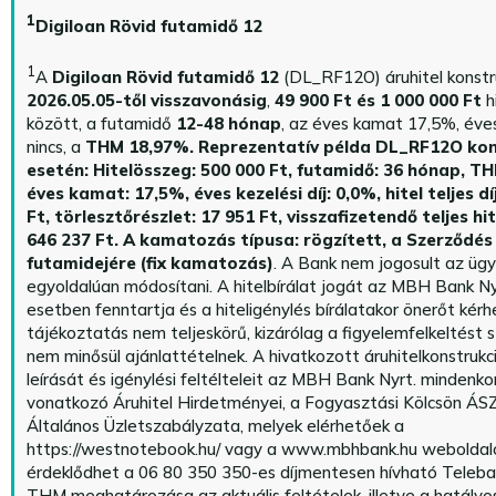
1
Digiloan Rövid futamidő 12
1
A
Digiloan Rövid futamidő 12
(DL_RF12O) áruhitel konstr
2026.05.05-től visszavonásig
,
49 900 Ft és 1 000 000 Ft
h
között, a futamidő
12-48 hónap
, az éves kamat 17,5%, éves 
nincs, a
THM 18,97%.
Reprezentatív példa DL_RF12O kon
esetén: Hitelösszeg: 500 000 Ft, futamidő: 36 hónap, T
éves kamat: 17,5%, éves kezelési díj: 0,0%, hitel teljes dí
Ft, törlesztőrészlet: 17 951 Ft, visszafizetendő teljes hi
646 237 Ft.
A kamatozás típusa: rögzített, a Szerződés 
futamidejére (fix kamatozás)
. A Bank nem jogosult az üg
egyoldalúan módosítani. A hitelbírálat jogát az MBH Bank Ny
esetben fenntartja és a hiteligénylés bírálatakor önerőt kérhe
tájékoztatás nem teljeskörű, kizárólag a figyelemfelkeltést s
nem minősül ajánlattételnek. A hivatkozott áruhitelkonstrukc
leírását és igénylési feltélteleit az MBH Bank Nyrt. mindenko
vonatkozó Áruhitel Hirdetményei, a Fogyasztási Kölcsön ÁSZ
Általános Üzletszabályzata, melyek elérhetőek a
https://westnotebook.hu/
vagy a www.mbhbank.hu weboldalo
érdeklődhet a 06 80 350 350-es díjmentesen hívható Teleba
THM meghatározása az aktuális feltételek, illetve a hatályo