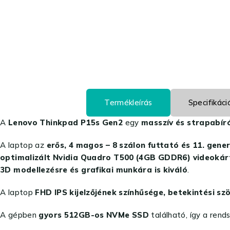
Termékleírás
Specifikáci
A
Lenovo Thinkpad P15s Gen2
egy
masszív és strapabír
A laptop az
erős, 4 magos – 8 szálon futtató és 11. gen
optimalizált Nvidia Quadro T500 (4GB GDDR6) videoká
3D modellezésre és grafikai munkára is kiváló
.
A laptop
FHD IPS kijelzőjének színhűsége, betekintési s
A gépben
gyors 512GB-os NVMe SSD
található, így a rend