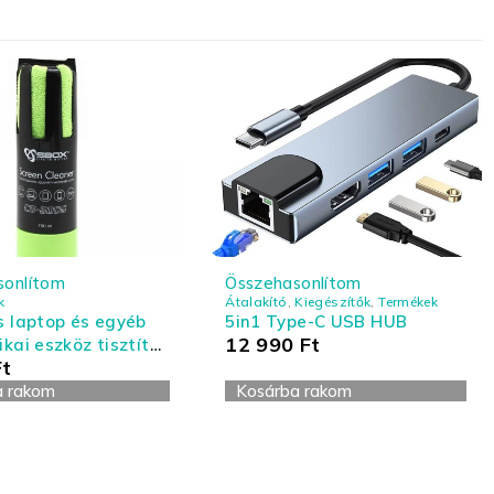
sonlítom
Összehasonlítom
k
Átalakító
,
Kiegészítők
,
Termékek
s laptop és egyéb
5in1 Type-C USB HUB
12 990
Ft
ikai eszköz tisztító
Ft
- nagy kiszerelés
a rakom
Kosárba rakom