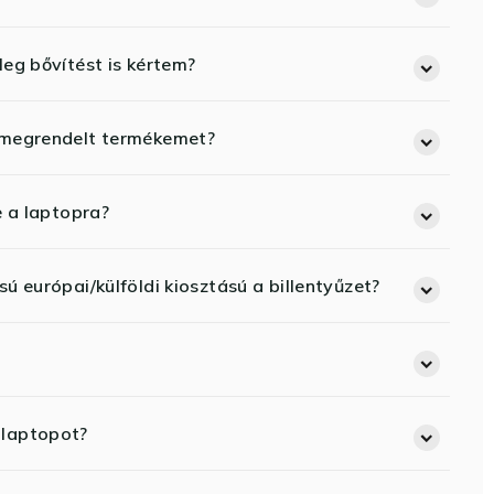
eg bővítést is kértem?
 megrendelt termékemet?
e a laptopra?
ú európai/külföldi kiosztású a billentyűzet?
 laptopot?