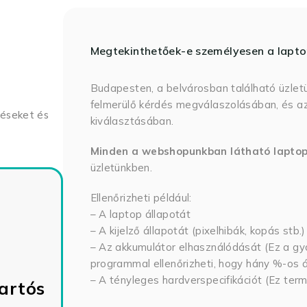
Megtekinthetőek-e személyesen a lapt
Budapesten, a belvárosban található üzlet
felmerülő kérdés megválaszolásában, és az
déseket és
kiválasztásában.
Minden a webshopunkban látható lapto
üzletünkben.
Ellenőrizheti például:
– A laptop állapotát
– A kijelző állapotát (pixelhibák, kopás stb.)
– Az akkumulátor elhasználódását (Ez a gya
programmal ellenőrizheti, hogy hány %-os ál
– A tényleges hardverspecifikációt (Ez term
artós