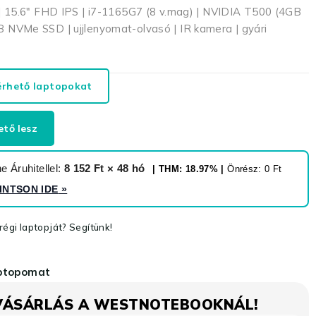
 15.6″ FHD IPS | i7-1165G7 (8 v.mag) | NVIDIA T500 (4GB
VMe SSD | ujjlenyomat-olvasó | IR kamera | gyári
érhető laptopokat
ető lesz
 Áruhitellel:
8 152 Ft × 48 hó
| THM: 18.97% |
Önrész: 0 Ft
INTSON IDE
»
égi laptopját? Segítünk!
aptopomat
VÁSÁRLÁS A WESTNOTEBOOKNÁL!