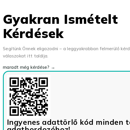
Gyakran Ismételt
Kérdések
Segítünk Önnek eligazodni – a leggyakrabban felmerülő kér
válaszokat itt találja.
maradt még kérdése? →
Ingyenes adattörlő kód minden t
adathordozóhoz!