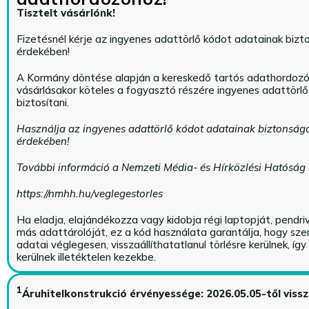
Tisztelt vásárlónk!
Fizetésnél kérje az ingyenes adattörlő kódot adatainak biz
érdekében!
A Kormány döntése alapján a kereskedő tartós adathordoz
vásárlásakor köteles a fogyasztó részére ingyenes adattörl
biztosítani.
Használja az ingyenes adattörlő kódot adatainak biztonság
érdekében!
További információ a Nemzeti Média- és Hírközlési Hatóság
https://nmhh.hu/veglegestorles
Ha eladja, elajándékozza vagy kidobja régi laptopját, pendri
más adattárolóját, ez a kód használata garantálja, hogy sz
adatai véglegesen, visszaállíthatatlanul törlésre kerülnek, íg
kerülnek illetéktelen kezekbe.
1
Áruhitelkonstrukció érvényessége: 2026.05.05-től viss