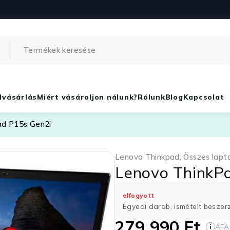
lvásárlás
Miért vásároljon nálunk?
Rólunk
Blog
Kapcsolat
ad P15s Gen2i
Lenovo Thinkpad
,
Összes lapt
Lenovo ThinkP
elfogyott
Egyedi darab, ismételt besze
279 990
Ft
ÁFA
i