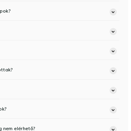
opok?
ottak?
ok?
eg nem elérhető?