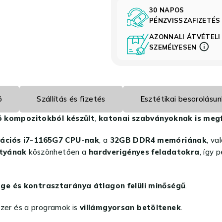
30 NAPOS
PÉNZVISSZAFIZETÉ
AZONNALI ÁTVÉTELI
SZEMÉLYESEN
ó
Szállítás és fizetés
Esztétikai besorolásun
ó kompozitokból készült
,
katonai szabványoknak is megf
erációs i7-1165G7 CPU-nak
, a
32GB DDR4 memóriának
, va
rtyának
köszönhetően a
hardverigényes feladatokra
, így 
zöge és kontrasztaránya
átlagon felüli minőségű
.
szer és a programok is
villámgyorsan betöltenek
.