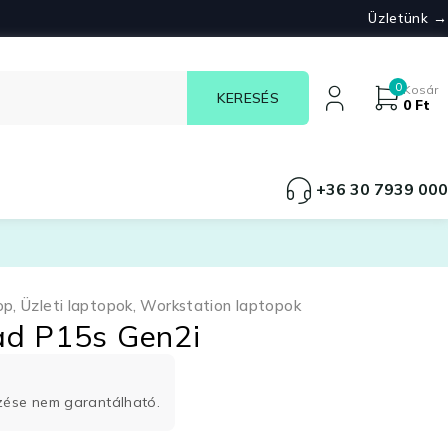
Üzletünk →
0
Kosár
0
Ft
+36 30 7939 000
op
,
Üzleti laptopok
,
Workstation laptopok
ad P15s Gen2i
rzése nem garantálható.