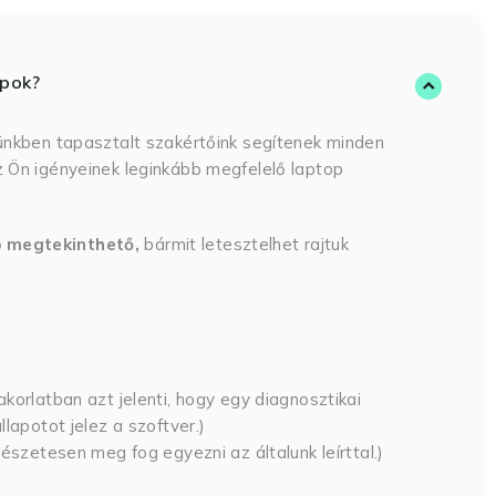
opok?
ünkben tapasztalt szakértőink segítenek minden
 Ön igényeinek leginkább megfelelő laptop
p megtekinthető,
bármit letesztelhet rajtuk
korlatban azt jelenti, hogy egy diagnosztikai
lapotot jelez a szoftver.)
észetesen meg fog egyezni az általunk leírttal.)