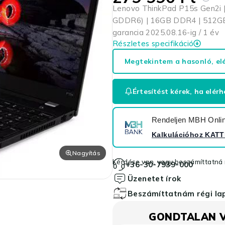
Lenovo ThinkPad P15s Gen2i |
GDDR6) | 16GB DDR4 | 512GB N
garancia 2025.08.16-ig / 1 év
Részletes specifikáció
Megtekintem a hasonló, el
Értesítést kérek, ha elérh
Rendeljen MBH Online
Kalkulációhoz
KATT
Nagyítás
Kérdése van, vagy beszámíttatná r
+36-30-7939-000
Üzenetet írok
Beszámíttatnám régi l
GONDTALAN 