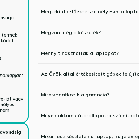
Megtekinthetőek-e személyesen a lapt
tonsága
Megvan még a készülék?
ó termék
ő kódot
Mennyit használták a laptopot?
a
Az Önök által értékesített gépek felújít
 honlapján:
Mire vonatkozik a garancia?
ve-ját vagy
emélyes
y nem
Milyen akkumulátorállapotra számíthat
zavonásig
Mikor lesz készleten a laptop, ha jelenl