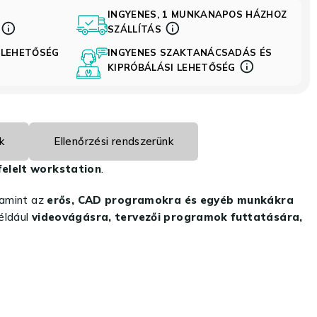
INGYENES, 1 MUNKANAPOS HÁZHOZ
S
SZÁLLÍTÁS
 LEHETŐSÉG
INGYENES SZAKTANÁCSADÁS ÉS
KIPRÓBÁLÁSI LEHETŐSÉG
k
Ellenőrzési rendszerünk
elelt workstation
.
lamint az
erős, CAD programokra és egyéb munkákra
például
videovágásra, tervezői programok futtatására,