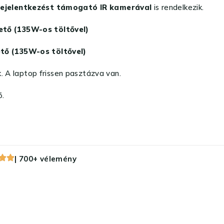
bejelentkezést támogató IR kamerával
is rendelkezik.
ető (135W-os töltővel)
tő (135W-os töltővel)
. A laptop frissen pasztázva van.
ő.
| 700+ vélemény