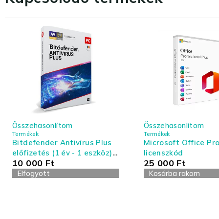
Összehasonlítom
Összehasonlítom
Termékek
Termékek
Bitdefender Antivírus Plus
Microsoft Office Pro
előfizetés (1 év - 1 eszköz) -
licenszkód
10 000
Ft
25 000
Ft
Antivírus és Tűzfal
Elfogyott
Kosárba rakom