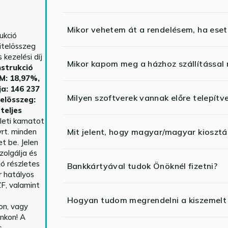
Mikor vehetem át a rendelésem, ha esetl
ukció
itelösszeg
kezelési díj
Mikor kapom meg a házhoz szállítással
strukció
HM: 18,97%,
ja: 146 237
Milyen szoftverek vannak előre telepítv
telösszeg:
teljes
yleti kamatot
rt. minden
Mit jelent, hogy magyar/magyar kiosztás
t be. Jelen
zolgálja és
ió részletes
Bankkártyával tudok Önöknél fizetni?
r hatályos
F, valamint
Hogyan tudom megrendelni a kiszemelt
n, vagy
nkon! A
s