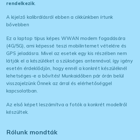
rendelkezik
.
A kijelző kalibrálásról ebben a cikkünkben írtunk
bővebben
Ez a laptop típus képes WWAN modem fogadására
(4G/5G), ami képessé teszi mobilinternet vételére és
GPS jeladásra. Mivel az esetek egy kis részében nem
látják el a készüléket a szükséges antennával, így igény
esetén érdeklődjön, hogy ennél a konkrét készüléknél
lehetséges-e a bővítés! Munkaidőben pár órán belül
visszajelzünk Önnek az árral és elérhetőséggel
kapcsolatban.
Az első képet leszámítva a fotók a konkrét modellről
készültek.
Rólunk mondták