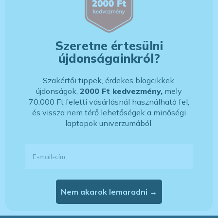
Szeretne értesülni
újdonságainkról?
Szakértői tippek, érdekes blogcikkek,
újdonságok,
2000 Ft kedvezmény,
mely
70.000 Ft feletti vásárlásnál használható fel,
és vissza nem térő lehetőségek a minőségi
laptopok univerzumából.
E-mail-cím
Nem akarok lemaradni →