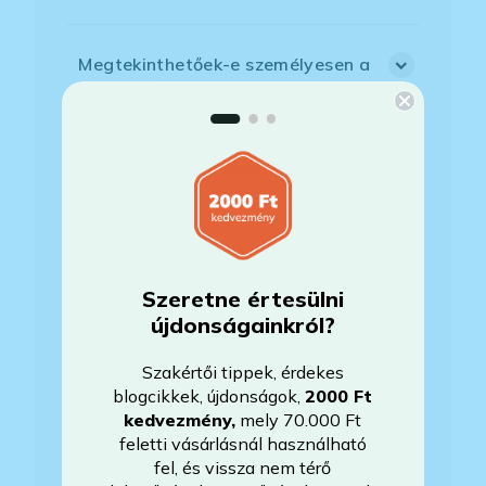
Megtekinthetőek-e személyesen a
laptopok?
Megvan még a készülék?
Mennyit használták a laptopot?
Szeretne értesülni
újdonságainkról?
Az Önök által értékesített gépek
felújítottak?
Szakértői tippek, érdekes
blogcikkek, újdonságok,
2000 Ft
kedvezmény
,
mely 70.000 Ft
Mire vonatkozik a garancia?
feletti vásárlásnál használható
fel, és vissza nem térő