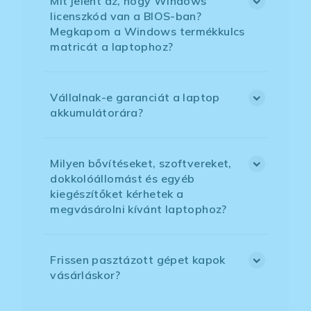
Mit jelent az, hogy Windows
licenszkód van a BIOS-ban?
Megkapom a Windows termékkulcs
matricát a laptophoz?
Vállalnak-e garanciát a laptop
akkumulátorára?
Milyen bővítéseket, szoftvereket,
dokkolóállomást és egyéb
kiegészítőket kérhetek a
megvásárolni kívánt laptophoz?
Frissen pasztázott gépet kapok
vásárláskor?