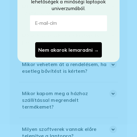
lehetőségek a minőségi laptopok
Milyen akkumulátorállapotra
univerzumából.
számíthatok?
E-mail-cím
Mikor lesz készleten a laptop, ha
jelenleg nem elérhető?
Nem akarok lemaradni →
Mikor vehetem át a rendelésem, ha
esetleg bővítést is kértem?
Mikor kapom meg a házhoz
szállítással megrendelt
termékemet?
Milyen szoftverek vannak előre
telepítve a laptopra?