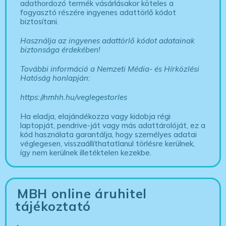
adathordozó termék vásárlásakor köteles a
fogyasztó részére ingyenes adattörlő kódot
biztosítani.
Használja az ingyenes adattörlő kódot adatainak
biztonsága érdekében!
További információ a Nemzeti Média- és Hírközlési
Hatóság honlapján:
https://nmhh.hu/veglegestorles
Ha eladja, elajándékozza vagy kidobja régi
laptopját, pendrive-ját vagy más adattárolóját, ez a
kód használata garantálja, hogy személyes adatai
véglegesen, visszaállíthatatlanul törlésre kerülnek,
így nem kerülnek illetéktelen kezekbe.
MBH online áruhitel
tájékoztató