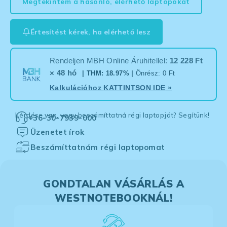
Megtekintem a hasonló, elérhető laptopokat
Értesítést kérek, ha elérhető lesz
Rendeljen MBH Online Áruhitellel:
12 228 Ft
× 48 hó
| THM: 18.97% |
Önrész: 0 Ft
Kalkulációhoz
KATTINTSON IDE
»
Kérdése van, vagy beszámíttatná régi laptopját? Segítünk!
+36-30-7939-000
Üzenetet írok
Beszámíttatnám régi laptopomat
GONDTALAN VÁSÁRLÁS A
WESTNOTEBOOKNÁL!