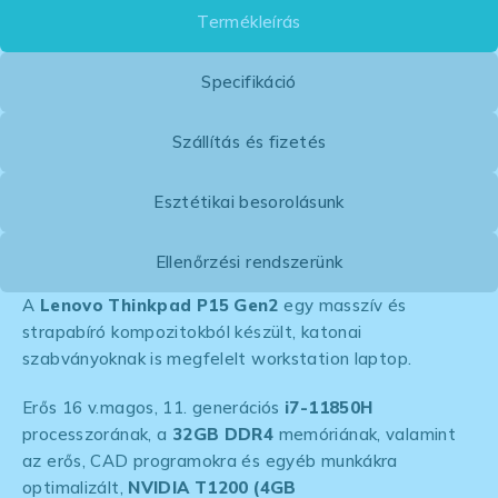
Termékleírás
Specifikáció
Szállítás és fizetés
Esztétikai besorolásunk
Ellenőrzési rendszerünk
A
Lenovo Thinkpad P15 Gen2
egy masszív és
strapabíró kompozitokból készült, katonai
szabványoknak is megfelelt workstation laptop.
Erős 16 v.magos, 11. generációs
i7-11850H
processzorának, a
32GB DDR4
memóriának, valamint
az erős, CAD programokra és egyéb munkákra
optimalizált,
NVIDIA T1200 (4GB