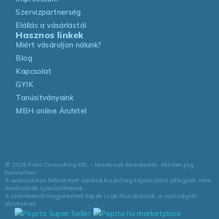
Szervizpartnerség
Elállás a vásárlástól
Hasznos linkek
Miért vásároljon nálunk?
Blog
Kapcsolat
GYIK
Tanúsítványaink
MBH online Áruhitel
©
2026
Friko Consulting Kft. – Notebook kereskedés. Minden jog
fenntartva!
A weboldalon feltüntetett adatok kizárólag tájékoztató jellegűek, nem
minősülnek ajánlattételnek.
A termékeknél megjelenített képek csak illusztrációk, a valóságtól
eltérhetnek.
marketplace