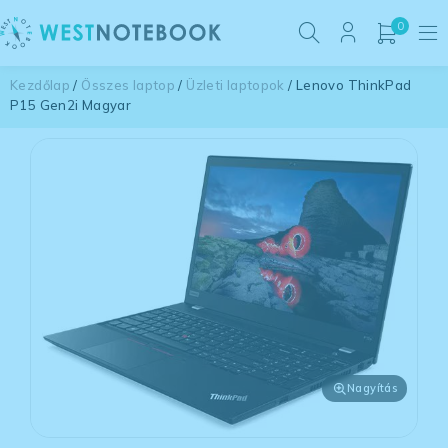
0
Kezdőlap
/
Összes laptop
/
Üzleti laptopok
/ Lenovo ThinkPad
P15 Gen2i Magyar
Nagyítás