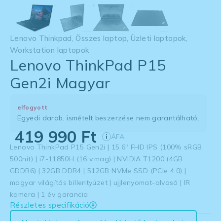
Lenovo Thinkpad
,
Összes laptop
,
Üzleti laptopok
,
Workstation laptopok
Lenovo ThinkPad P15
Gen2i Magyar
elfogyott
Egyedi darab, ismételt beszerzése nem garantálható.
419 990
Ft
ÁFA
i
Lenovo ThinkPad P15 Gen2i | 15.6″ FHD IPS (100% sRGB,
500nit) | i7-11850H (16 v.mag) | NVIDIA T1200 (4GB
GDDR6) | 32GB DDR4 | 512GB NVMe SSD (PCIe 4.0) |
magyar világítós billentyűzet | ujjlenyomat-olvasó | IR
kamera | 1 év garancia
Részletes specifikáció