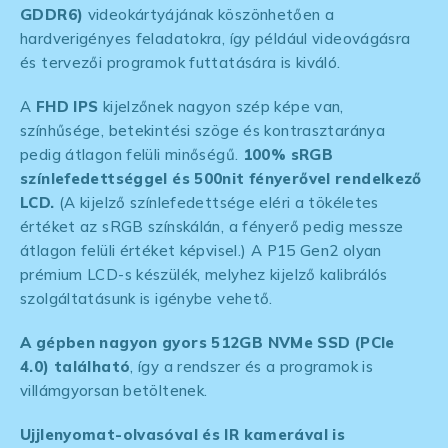
GDDR6)
videokártyájának köszönhetően a
hardverigényes feladatokra, így például videovágásra
és tervezői programok futtatására is kiváló.
A
FHD IPS
kijelzőnek nagyon szép képe van,
színhűsége, betekintési szöge és kontrasztaránya
pedig átlagon felüli minőségű.
100% sRGB
színlefedettséggel és 500nit fényerővel rendelkező
LCD.
(A kijelző színlefedettsége eléri a tökéletes
értéket az sRGB színskálán, a fényerő pedig messze
átlagon felüli értéket képvisel.) A P15 Gen2 olyan
prémium LCD-s készülék, melyhez kijelző kalibrálós
szolgáltatásunk is igénybe vehető.
A gépben nagyon gyors 512GB NVMe SSD (PCIe
4.0) található
, így a rendszer és a programok is
villámgyorsan betöltenek.
Ujjlenyomat-olvasóval és IR kamerával is