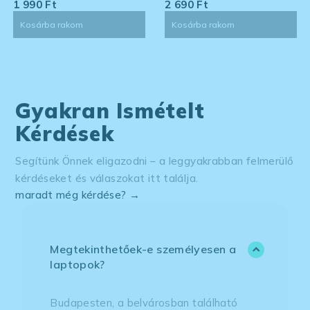
eszköz tisztító készlet -
1 990
Ft
eszköz tisztító készlet -
2 690
Ft
kis kiszerelés
nagy kiszerelés
Kosárba rakom
Kosárba rakom
Gyakran Ismételt
Kérdések
Segítünk Önnek eligazodni – a leggyakrabban felmerülő
kérdéseket és válaszokat itt találja.
maradt még kérdése? →
Megtekinthetőek-e személyesen a
laptopok?
Budapesten, a belvárosban található