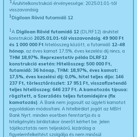
1
Áruhitelkonstrukció érvényessége: 2025.01.01-től
visszavonásig
1
Digiloan Rövid futamidő 12
1
A
Digiloan Rövid futamidő 12
(DLRF12) áruhitel
konstrukció
2025.01.01-től visszavonásig
,
49 900 Ft
és 1 000 000 Ft
hitelösszeg között, a futamidő
12-48
hónap
, az éves kamat 17,5%, éves kezelési díj nincs, a
THM 18,97%.
Reprezentatív példa DLRF12
konstrukció esetén: Hitelösszeg: 500 000 Ft,
futamidő: 36 hónap, THM: 18,97%, éves kamat:
17,5%, éves kezelési díj: 0,0%, hitel teljes díja: 146
237 Ft, törlesztőrészlet: 17 951 Ft, visszafizetendő
teljes hitelösszeg: 646 237 Ft.
A kamatozás típusa:
rögzített, a Szerződés teljes futamidejére (fix
kamatozás)
. A Bank nem jogosult az ügyleti kamatot
egyoldalúan módosítani. A hitelbírálat jogát az MBH
Bank Nyrt. minden esetben fenntartja és a
hiteligénylés bírálatakor önerőt kérhet be. Jelen
tájékoztatás nem teljeskörű, kizárólag a
figyelemfelkeltést szolgálja és nem minősül