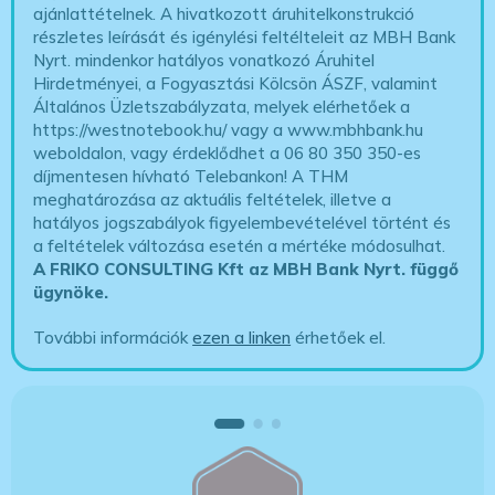
ajánlattételnek. A hivatkozott áruhitelkonstrukció
részletes leírását és igénylési feltélteleit az MBH Bank
Nyrt. mindenkor hatályos vonatkozó Áruhitel
Hirdetményei, a Fogyasztási Kölcsön ÁSZF, valamint
Általános Üzletszabályzata, melyek elérhetőek a
https://westnotebook.hu/
vagy a www.mbhbank.hu
weboldalon, vagy érdeklődhet a 06 80 350 350-es
díjmentesen hívható Telebankon! A THM
meghatározása az aktuális feltételek, illetve a
hatályos jogszabályok figyelembevételével történt és
a feltételek változása esetén a mértéke módosulhat.
A FRIKO CONSULTING Kft az MBH Bank Nyrt. függő
ügynöke
.
További információk
ezen a linken
érhetőek el.