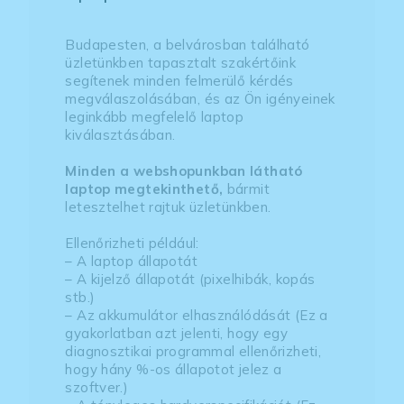
Budapesten, a belvárosban található
üzletünkben tapasztalt szakértőink
segítenek minden felmerülő kérdés
megválaszolásában, és az Ön igényeinek
leginkább megfelelő laptop
kiválasztásában.
Minden a webshopunkban látható
laptop megtekinthető,
bármit
letesztelhet rajtuk üzletünkben.
Ellenőrizheti például:
– A laptop állapotát
– A kijelző állapotát (pixelhibák, kopás
stb.)
– Az akkumulátor elhasználódását (Ez a
gyakorlatban azt jelenti, hogy egy
diagnosztikai programmal ellenőrizheti,
hogy hány %-os állapotot jelez a
szoftver.)