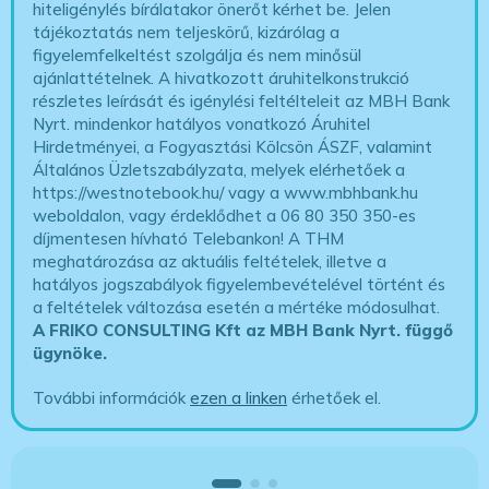
hiteligénylés bírálatakor önerőt kérhet be. Jelen
tájékoztatás nem teljeskörű, kizárólag a
figyelemfelkeltést szolgálja és nem minősül
ajánlattételnek. A hivatkozott áruhitelkonstrukció
részletes leírását és igénylési feltélteleit az MBH Bank
Nyrt. mindenkor hatályos vonatkozó Áruhitel
Hirdetményei, a Fogyasztási Kölcsön ÁSZF, valamint
Általános Üzletszabályzata, melyek elérhetőek a
https://westnotebook.hu/
vagy a www.mbhbank.hu
weboldalon, vagy érdeklődhet a 06 80 350 350-es
díjmentesen hívható Telebankon! A THM
meghatározása az aktuális feltételek, illetve a
hatályos jogszabályok figyelembevételével történt és
a feltételek változása esetén a mértéke módosulhat.
A FRIKO CONSULTING Kft az MBH Bank Nyrt. függő
ügynöke
.
További információk
ezen a linken
érhetőek el.