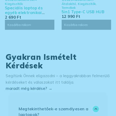
Kiegészítők
Átalakító
,
Kiegészítők
,
Speciális laptop és
Termékek
5in1 Type-C USB HUB
egyéb elektronikai
12 990
Ft
eszköz tisztító készlet -
2 690
Ft
nagy kiszerelés
Kosárba rakom
Kosárba rakom
Gyakran Ismételt
Kérdések
Segítünk Önnek eligazodni – a leggyakrabban felmerülő
kérdéseket és válaszokat itt találja.
maradt még kérdése? →
Megtekinthetőek-e személyesen a
laptopok?