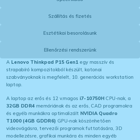
Szállítás és fizetés
Esztétikai besorolásunk
Ellenőrzési rendszerünk
A
Lenovo Thinkpad P15 Gen1
egy masszív és
strapabíró kompozitokból készült, katonai
szabványoknak is megfelelt, 10. generációs workstation
laptop.
A laptop az erős és 12 v.magos
i7-10750H
CPU-nak, a
32GB DDR4
memóriának és az erős, CAD programokra
és egyéb munkákra optimalizált
NVIDIA Quadro
T1000 (4GB GDDR6)
GPU-nak köszönhetően
videovágásra, tervezői programok futtatására, 3D
modellezésre, grafikai munkára és minden egyéb