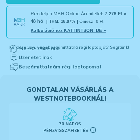
Rendeljen MBH Online Áruhitellel:
7 278 Ft ×
48 hó
| THM: 18.97% |
Önrész: 0 Ft
Kalkulációhoz
KATTINTSON IDE
»
Kérdése van, vagy beszámíttatná régi laptopját? Segítünk!
+36-30-7939-000
Üzenetet írok
Beszámíttatnám régi laptopomat
GONDTALAN VÁSÁRLÁS A
WESTNOTEBOOKNÁL!
30 NAPOS
PÉNZVISSZAFIZETÉS