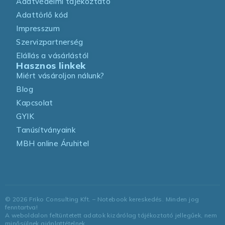
Adatvédelmi tájékoztató
Adattörlő kód
Impresszum
Szervizpartnerség
Elállás a vásárlástól
Hasznos linkek
Miért vásároljon nálunk?
Blog
Kapcsolat
GYIK
Tanúsítványaink
MBH online Áruhitel
©
2026
Friko Consulting Kft. – Notebook kereskedés. Minden jog
fenntartva!
A weboldalon feltüntetett adatok kizárólag tájékoztató jellegűek, nem
minősülnek ajánlattételnek.