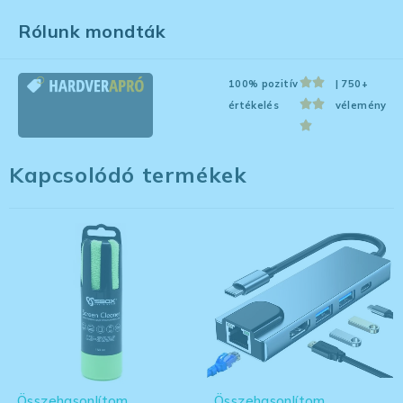
Rólunk mondták
100% pozitív
| 750+
értékelés
vélemény
Kapcsolódó termékek
Összehasonlítom
Összehasonlítom