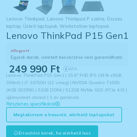
Lenovo Thinkpad
,
Lenovo Thinkpad P széria
,
Összes
laptop
,
Üzleti laptopok
,
Workstation laptopok
Lenovo ThinkPad P15 Gen1
elfogyott
Egyedi darab, ismételt beszerzése nem garantálható.
249 990
Ft
ÁFA
i
Lenovo ThinkPad P15 Gen1 | 15.6″ FHD IPS (91% sRGB,
300nit) | i7-10750H (12 v.mag) | NVIDIA Quadro T1000
(4GB GDDR6) | 32GB DDR4 | 512GB NVMe SSD (PCIe 4.0) |
ujjlenyomat-olvasó | 1 év garancia
Részletes specifikáció
Megtekintem a hasonló, elérhető laptopokat
Értesítést kérek, ha elérhető lesz