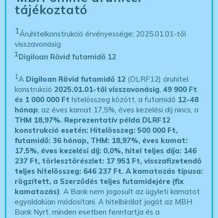
tájékoztató
1
Áruhitelkonstrukció érvényessége: 2025.01.01-től
visszavonásig
1
Digiloan Rövid futamidő 12
1
A
Digiloan Rövid futamidő 12
(DLRF12) áruhitel
konstrukció
2025.01.01-től visszavonásig
,
49 900 Ft
és 1 000 000 Ft
hitelösszeg között, a futamidő
12-48
hónap
, az éves kamat 17,5%, éves kezelési díj nincs, a
THM 18,97%.
Reprezentatív példa DLRF12
konstrukció esetén: Hitelösszeg: 500 000 Ft,
futamidő: 36 hónap, THM: 18,97%, éves kamat:
17,5%, éves kezelési díj: 0,0%, hitel teljes díja: 146
237 Ft, törlesztőrészlet: 17 951 Ft, visszafizetendő
teljes hitelösszeg: 646 237 Ft.
A kamatozás típusa:
rögzített, a Szerződés teljes futamidejére (fix
kamatozás)
. A Bank nem jogosult az ügyleti kamatot
egyoldalúan módosítani. A hitelbírálat jogát az MBH
Bank Nyrt. minden esetben fenntartja és a