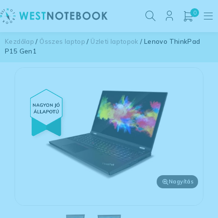
0
Kezdőlap
/
Összes laptop
/
Üzleti laptopok
/ Lenovo ThinkPad
P15 Gen1
Nagyítás