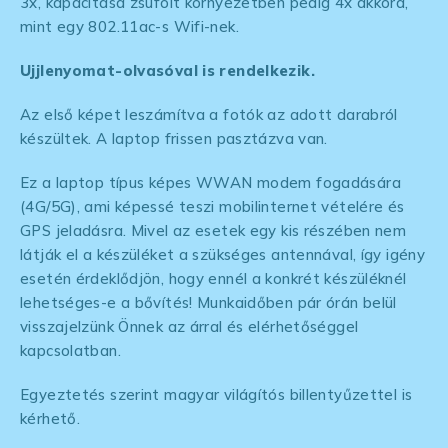
3x, kapacitása zsúfolt környezetben pedig 4x akkora,
mint egy 802.11ac-s Wifi-nek.
Ujjlenyomat-olvasóval is rendelkezik.
Az első képet leszámítva a fotók az adott darabról
készültek. A laptop frissen pasztázva van.
Ez a laptop típus képes WWAN modem fogadására
(4G/5G), ami képessé teszi mobilinternet vételére és
GPS jeladásra. Mivel az esetek egy kis részében nem
látják el a készüléket a szükséges antennával, így igény
esetén érdeklődjön, hogy ennél a konkrét készüléknél
lehetséges-e a bővítés! Munkaidőben pár órán belül
visszajelzünk Önnek az árral és elérhetőséggel
kapcsolatban.
Egyeztetés szerint magyar világítós billentyűzettel is
kérhető.