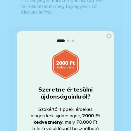
– A tényleges hardverspecifikációt (Ez
természetesen meg fog egyezni az
általunk leírttal.)
Megtekinthetőek-e személyesen a
laptopok?
Megvan még a készülék?
Mennyit használták a laptopot?
Szeretne értesülni
újdonságainkról?
Az Önök által értékesített gépek
Szakértői tippek, érdekes
felújítottak?
blogcikkek, újdonságok,
2000 Ft
kedvezmény
,
mely 70.000 Ft
feletti vásárlásnál használható