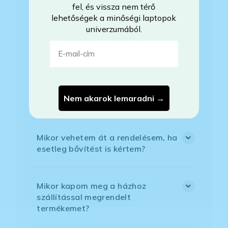
Mire vonatkozik a garancia?
fel, és vissza nem térő
lehetőségek a minőségi laptopok
univerzumából.
Milyen akkumulátorállapotra
E-mail-cím
számíthatok?
Mikor lesz készleten a laptop, ha
Nem akarok lemaradni →
jelenleg nem elérhető?
Mikor vehetem át a rendelésem, ha
esetleg bővítést is kértem?
Mikor kapom meg a házhoz
szállítással megrendelt
termékemet?