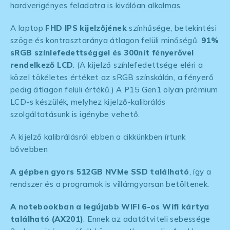
hardverigényes feladatra is kiválóan alkalmas.
A laptop
FHD IPS kijelzőjének
színhűsége, betekintési
szöge és kontrasztaránya átlagon felüli minőségű.
91%
sRGB színlefedettséggel és 300nit fényerővel
rendelkező LCD
. (A kijelző színlefedettsége eléri a
közel tökéletes értéket az sRGB színskálán, a fényerő
pedig átlagon felüli értékű.) A P15 Gen1 olyan prémium
LCD-s készülék, melyhez kijelző-kalibrálós
szolgáltatásunk is igénybe vehető.
A kijelző kalibrálásról ebben a cikkünkben írtunk
bővebben
A gépben gyors 512GB NVMe SSD található
, így a
rendszer és a programok is villámgyorsan betöltenek.
A notebookban a legújabb WIFI 6-os Wifi kártya
található (AX201)
. Ennek az adatátviteli sebessége