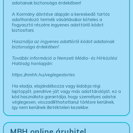
adatainak biztonsága érdekében!
A Kormány döntése alapján a kereskedő tartós
adathordozó termék vásárlásakor köteles a
fogyasztó részére ingyenes adattörlő kódot
biztosítani.
Használja az ingyenes adattörlő kódot adatainak
biztonsága érdekében!
További információ a Nemzeti Média- és Hírközlési
Hatóság honlapján:
https://nmhh.hu/veglegestorles
Ha eladja, elajándékozza vagy kidobja régi
laptopját, pendrive-ját vagy más adattárolóját, ez a
kód használata garantálja, hogy személyes adatai
véglegesen, visszaállíthatatlanul törlésre kerülnek,
így nem kerülnek illetéktelen kezekbe.
MBH online áruhitel