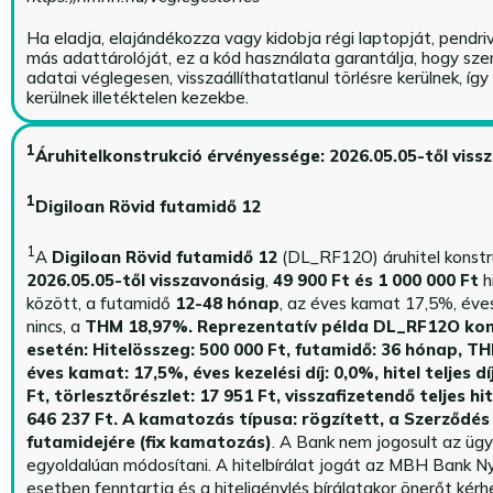
Ha eladja, elajándékozza vagy kidobja régi laptopját, pendri
más adattárolóját, ez a kód használata garantálja, hogy sz
adatai véglegesen, visszaállíthatatlanul törlésre kerülnek, íg
kerülnek illetéktelen kezekbe.
1
Áruhitelkonstrukció érvényessége: 2026.05.05-től viss
1
Digiloan Rövid futamidő 12
1
A
Digiloan Rövid futamidő 12
(DL_RF12O) áruhitel konstr
2026.05.05-től visszavonásig
,
49 900 Ft és 1 000 000 Ft
h
között, a futamidő
12-48 hónap
, az éves kamat 17,5%, éves 
nincs, a
THM 18,97%.
Reprezentatív példa DL_RF12O kon
esetén: Hitelösszeg: 500 000 Ft, futamidő: 36 hónap, T
éves kamat: 17,5%, éves kezelési díj: 0,0%, hitel teljes dí
Ft, törlesztőrészlet: 17 951 Ft, visszafizetendő teljes hi
646 237 Ft.
A kamatozás típusa: rögzített, a Szerződés 
futamidejére (fix kamatozás)
. A Bank nem jogosult az üg
egyoldalúan módosítani. A hitelbírálat jogát az MBH Bank Ny
esetben fenntartja és a hiteligénylés bírálatakor önerőt kérhe