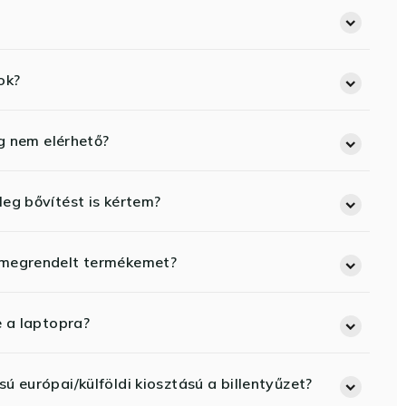
ok?
eg nem elérhető?
eg bővítést is kértem?
 megrendelt termékemet?
e a laptopra?
ú európai/külföldi kiosztású a billentyűzet?