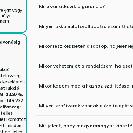
Mire vonatkozik a garancia?
ve-ját vagy
emélyes
y nem
Milyen akkumulátorállapotra számíthat
zavonásig
Mikor lesz készleten a laptop, ha jelenl
Mikor vehetem át a rendelésem, ha esetl
ukció
itelösszeg
kezelési díj
Mikor kapom meg a házhoz szállítással
strukció
HM: 18,97%,
ja: 146 237
Milyen szoftverek vannak előre telepítv
telösszeg:
teljes
yleti kamatot
rt. minden
Mit jelent, hogy magyar/magyar kiosztás
t be. Jelen