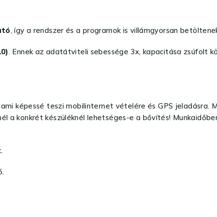
ató
, így a rendszer és a programok is villámgyorsan betöltene
10)
. Ennek az adatátviteli sebessége 3x, kapacitása zsúfolt 
 képessé teszi mobilinternet vételére és GPS jeladásra. Miv
él a konkrét készüléknél lehetséges-e a bővítés! Munkaidőben 
.
ő.