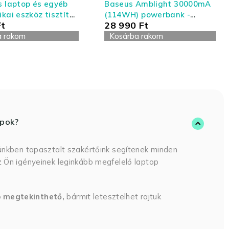
s laptop és egyéb
Baseus Amblight 30000mA
ikai eszköz tisztító
(114WH) powerbank -
Ft
28 990
Ft
- nagy kiszerelés
Laptoppal kompatibilis
a rakom
powerbank
Kosárba rakom
opok?
ünkben tapasztalt szakértőink segítenek minden
 Ön igényeinek leginkább megfelelő laptop
p megtekinthető,
bármit letesztelhet rajtuk