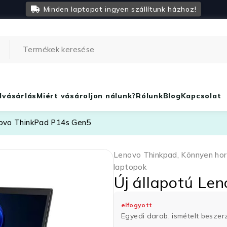
Minden laptopot ingyen szállítunk házhoz!
lvásárlás
Miért vásároljon nálunk?
Rólunk
Blog
Kapcsolat
novo ThinkPad P14s Gen5
Lenovo Thinkpad
,
Könnyen ho
laptopok
Új állapotú Le
elfogyott
Egyedi darab, ismételt besze