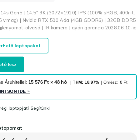
P14s Gen5 | 14.5″ 3K (3072×1920) IPS (100% sRGB, 400nit,
 (16 v.mag) | Nvidia RTX 500 Ada (4GB GDDR6) | 32GB DDR5
jlenyomat-olvasó | IR kamera | gyári garancia 2028.06.10-ig
érhető laptopokat
ető lesz
 Áruhitellel:
15 576 Ft × 48 hó
| THM: 18.97% |
Önrész: 0 Ft
INTSON IDE
»
égi laptopját? Segítünk!
aptopomat