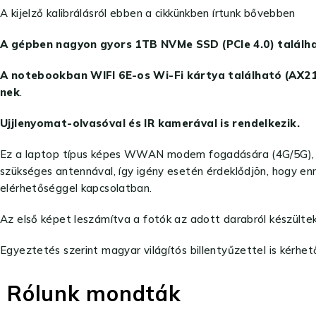
A kijelző kalibrálásról ebben a cikkünkben írtunk bővebben
A gépben nagyon gyors 1TB NVMe SSD (PCIe 4.0) találh
A notebookban WIFI 6E-os Wi-Fi kártya található (AX2
nek
.
Ujjlenyomat-olvasóval és IR kamerával is rendelkezik.
Ez a laptop típus képes WWAN modem fogadására (4G/5G), ami
szükséges antennával, így igény esetén érdeklődjön, hogy enn
elérhetőséggel kapcsolatban.
Az első képet leszámítva a fotók az adott darabról készültek
Egyeztetés szerint magyar világítós billentyűzettel is kérhet
Rólunk mondták