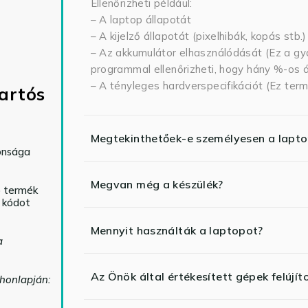
Ellenőrizheti például:
– A laptop állapotát
– A kijelző állapotát (pixelhibák, kopás stb.)
– Az akkumulátor elhasználódását (Ez a gya
programmal ellenőrizheti, hogy hány %-os ál
– A tényleges hardverspecifikációt (Ez term
artós
Megtekinthetőek-e személyesen a lapt
tonsága
Megvan még a készülék?
ó termék
ő kódot
Mennyit használták a laptopot?
a
Az Önök által értékesített gépek felújít
 honlapján: