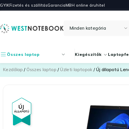
GYIK
Fizetés és szállítás
Garancia
MBH online áruhitel
Összes laptop
Kiegészítők
Laptopfe
Kezdőlap
/
Összes laptop
/
Üzleti laptopok
/ Új állapotú Le