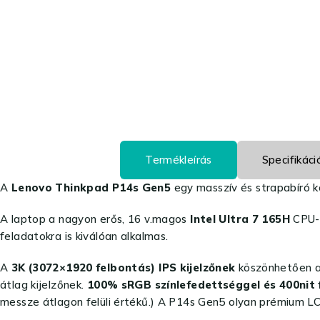
Termékleírás
Specifikáci
A
Lenovo Thinkpad P14s Gen5
egy masszív és strapabíró ko
A laptop a nagyon erős, 16 v.magos
Intel Ultra 7 165H
CPU-
feladatokra is kiválóan alkalmas.
A
3K (3072×1920 felbontás) IPS kijelzőnek
köszönhetően a 
átlag kijelzőnek.
100% sRGB színlefedettséggel és 400nit 
messze átlagon felüli értékű.) A P14s Gen5 olyan prémium LCD