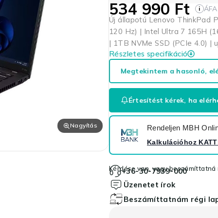
534 990
Ft
ÁFA
i
Új állapotú Lenovo ThinkPad 
120 Hz) | Intel Ultra 7 165H
| 1TB NVMe SSD (PCIe 4.0) | uj
Részletes specifikáció
Megtekintem a hasonló, el
Értesítést kérek, ha elérh
Nagyítás
Rendeljen MBH Online
Kalkulációhoz
KATT
Kérdése van, vagy beszámíttatná r
+36-30-7939-000
Üzenetet írok
Beszámíttatnám régi l