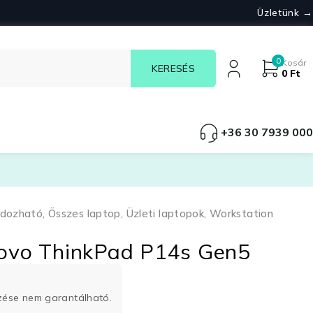
Üzletünk →
0
Kosár
0
Ft
+36 30 7939 000
rdozható
,
Összes laptop
,
Üzleti laptopok
,
Workstation
novo ThinkPad P14s Gen5
rzése nem garantálható.