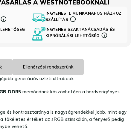
VÁSÁRLÁS A WESTNOTEBOOKNÁL!
INGYENES, 1 MUNKANAPOS HÁZHOZ
S
SZÁLLÍTÁS
 LEHETŐSÉG
INGYENES SZAKTANÁCSADÁS ÉS
KIPRÓBÁLÁSI LEHETŐSÉG
k
Ellenőrzési rendszerünk
újabb generációs üzleti ultrabook.
2GB DDR5
memóriának köszönhetően a hardverigényes
ge és kontrasztaránya is nagyságrendekkel jobb, mint egy
ri a tökéletes értéket az sRGB színskálán, a fényerő pedig
énybe vehető.