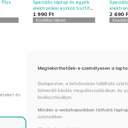
 Plus
Speciális laptop és egyéb
Speciáli
elektronikai eszköz tisztító
elektron
1 990
Ft
2 690
készlet - kis kiszerelés
készlet 
Kosárba rakom
Kosárb
Megtekinthetőek-e személyesen a lapt
Budapesten, a belvárosban található üzlet
felmerülő kérdés megválaszolásában, és az
déseket és
kiválasztásában.
Minden a webshopunkban látható lapto
üzletünkben.