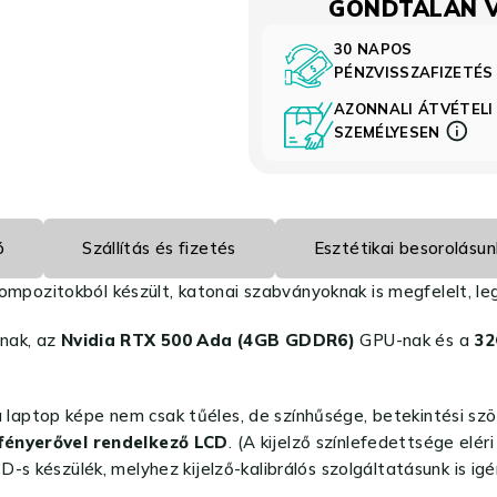
GONDTALAN 
30 NAPOS
PÉNZVISSZAFIZETÉ
AZONNALI ÁTVÉTELI
SZEMÉLYESEN
ó
Szállítás és fizetés
Esztétikai besorolásun
mpozitokból készült, katonai szabványoknak is megfelelt, leg
nak, az
Nvidia RTX 500 Ada (4GB GDDR6)
GPU-nak és a
3
laptop képe nem csak tűéles, de színhűsége, betekintési szö
fényerővel rendelkező LCD
. (A kijelző színlefedettsége elé
-s készülék, melyhez kijelző-kalibrálós szolgáltatásunk is ig