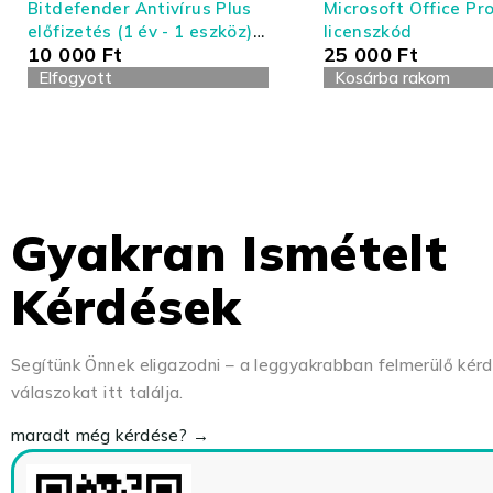
Bitdefender Antivírus Plus
Microsoft Office Pro
előfizetés (1 év - 1 eszköz) -
licenszkód
10 000
Ft
25 000
Ft
Antivírus és Tűzfal
Elfogyott
Kosárba rakom
Gyakran Ismételt
Kérdések
Segítünk Önnek eligazodni – a leggyakrabban felmerülő kér
válaszokat itt találja.
maradt még kérdése? →