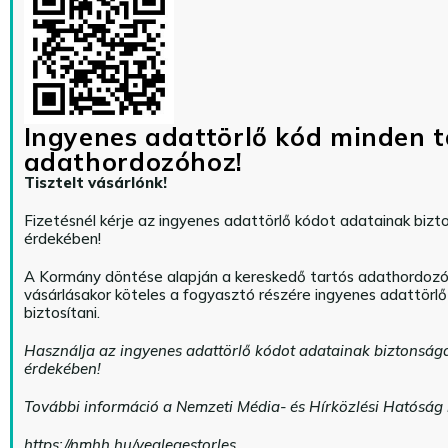
Ingyenes adattörlő kód minden t
adathordozóhoz!
Tisztelt vásárlónk!
Fizetésnél kérje az ingyenes adattörlő kódot adatainak biz
érdekében!
A Kormány döntése alapján a kereskedő tartós adathordoz
vásárlásakor köteles a fogyasztó részére ingyenes adattörl
biztosítani.
Használja az ingyenes adattörlő kódot adatainak biztonság
érdekében!
További információ a Nemzeti Média- és Hírközlési Hatóság
https://nmhh.hu/veglegestorles