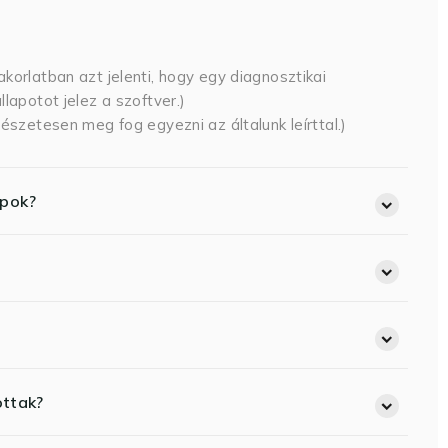
korlatban azt jelenti, hogy egy diagnosztikai
lapotot jelez a szoftver.)
észetesen meg fog egyezni az általunk leírttal.)
opok?
ottak?