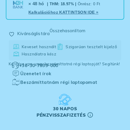
× 48 hó
| THM: 18.97% |
Önrész: 0 Ft
Kalkulációhoz
KATTINTSON IDE
»
Összehasonlítom
Kívánságlistára
Keveset használt
Szigorúan tesztelt kijelző
Használatra kész
Kérdése van, vagy beszámíttatná régi laptopját? Segítünk!
+36-30-7939-000
Üzenetet írok
Beszámíttatnám régi laptopomat
30 NAPOS
PÉNZVISSZAFIZETÉS