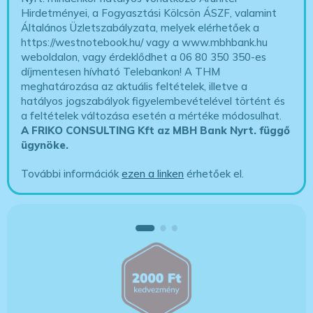
Hirdetményei, a Fogyasztási Kölcsön ÁSZF, valamint
Általános Üzletszabályzata, melyek elérhetőek a
https://westnotebook.hu/
vagy a www.mbhbank.hu
weboldalon, vagy érdeklődhet a 06 80 350 350-es
díjmentesen hívható Telebankon! A THM
meghatározása az aktuális feltételek, illetve a
hatályos jogszabályok figyelembevételével történt és
a feltételek változása esetén a mértéke módosulhat.
A FRIKO CONSULTING Kft az MBH Bank Nyrt. függő
ügynöke
.
További információk
ezen a linken
érhetőek el.