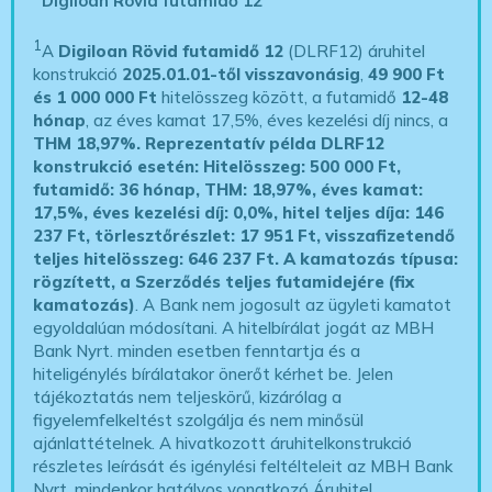
Digiloan Rövid futamidő 12
1
A
Digiloan Rövid futamidő 12
(DLRF12) áruhitel
konstrukció
2025.01.01-től visszavonásig
,
49 900 Ft
és 1 000 000 Ft
hitelösszeg között, a futamidő
12-48
hónap
, az éves kamat 17,5%, éves kezelési díj nincs, a
THM 18,97%.
Reprezentatív példa DLRF12
konstrukció esetén: Hitelösszeg: 500 000 Ft,
futamidő: 36 hónap, THM: 18,97%, éves kamat:
17,5%, éves kezelési díj: 0,0%, hitel teljes díja: 146
237 Ft, törlesztőrészlet: 17 951 Ft, visszafizetendő
teljes hitelösszeg: 646 237 Ft.
A kamatozás típusa:
rögzített, a Szerződés teljes futamidejére (fix
kamatozás)
. A Bank nem jogosult az ügyleti kamatot
egyoldalúan módosítani. A hitelbírálat jogát az MBH
Bank Nyrt. minden esetben fenntartja és a
hiteligénylés bírálatakor önerőt kérhet be. Jelen
tájékoztatás nem teljeskörű, kizárólag a
figyelemfelkeltést szolgálja és nem minősül
ajánlattételnek. A hivatkozott áruhitelkonstrukció
részletes leírását és igénylési feltélteleit az MBH Bank
Nyrt. mindenkor hatályos vonatkozó Áruhitel