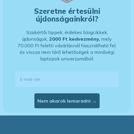
Szeretne értesülni
újdonságainkról?
Szakértői tippek, érdekes blogcikkek,
újdonságok,
2000 Ft kedvezmény,
mely
70.000 Ft feletti vásárlásnál használható fel,
és vissza nem térő lehetőségek a minőségi
laptopok univerzumából.
E-mail-cím
Nem akarok lemaradni →