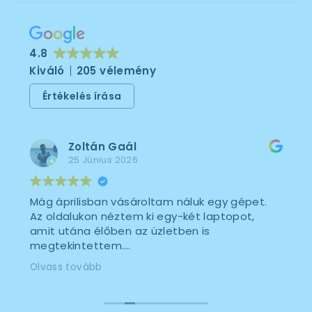
4.8
Kiváló
205 vélemény
Értékelés írása
Zoltán Gaál
25 Június 2026
Mág áprilisban vásároltam náluk egy gépet.
Az oldalukon néztem ki egy-két laptopot,
amit utána élőben az üzletben is
megtekintettem.
Mindegyiket odaadták, a szó legjobb
Olvass tovább
értelmében körbe lehetett nyálazni őket,
hogy dönteni tudjak.
A döntésben segítettek is, megkérdezték a