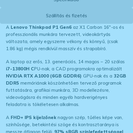
Szállítás és fizetés
A
Lenovo Thinkpad P1 Gen6
az X1 Carbon 16″-os és
professzionális munkára tervezett, videokártyás
változata, amely egyszerre vékony és könnyű, (csak
1.86 kg) mégis rendkívül masszív és strapabíró.
A laptop az erős, 13. generációs, 14 magos – 20 szálas
i7-13800H C
PU-nak, a CAD programokra optimalizált
NVIDIA RTX A1000 (6GB GDDR6)
GPU-nak és a
32GB
DDR5
memóriának köszönhetően tervező programok
futtatására, grafikai munkára, 3D modellezésre,
videovágásra és minden egyéb hardverigényes
feladatra is tökéletesen alkalmas.
A
FHD+ IPS kijelzőnek
nagyon szép, tűéles képe van,
színhűsége, betekintési szöge és kontrasztaránya is
messze átlagon felüli.
97% sRGB színlefedettséggel