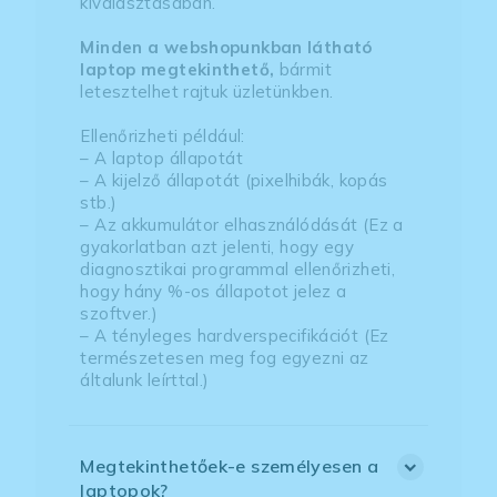
kiválasztásában.
Minden a webshopunkban látható
laptop megtekinthető,
bármit
letesztelhet rajtuk üzletünkben.
Ellenőrizheti például:
– A laptop állapotát
– A kijelző állapotát (pixelhibák, kopás
stb.)
– Az akkumulátor elhasználódását (Ez a
gyakorlatban azt jelenti, hogy egy
diagnosztikai programmal ellenőrizheti,
hogy hány %-os állapotot jelez a
szoftver.)
– A tényleges hardverspecifikációt (Ez
természetesen meg fog egyezni az
általunk leírttal.)
Megtekinthetőek-e személyesen a
laptopok?