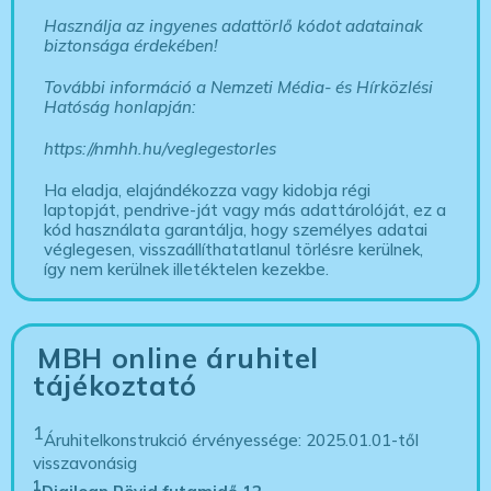
Használja az ingyenes adattörlő kódot adatainak
biztonsága érdekében!
További információ a Nemzeti Média- és Hírközlési
Hatóság honlapján:
https://nmhh.hu/veglegestorles
Ha eladja, elajándékozza vagy kidobja régi
laptopját, pendrive-ját vagy más adattárolóját, ez a
kód használata garantálja, hogy személyes adatai
véglegesen, visszaállíthatatlanul törlésre kerülnek,
így nem kerülnek illetéktelen kezekbe.
MBH online áruhitel
tájékoztató
1
Áruhitelkonstrukció érvényessége: 2025.01.01-től
visszavonásig
1