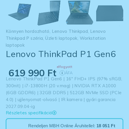
Könnyen hordozható
,
Lenovo Thinkpad
,
Lenovo
Thinkpad P széria
,
Üzleti laptopok
,
Workstation
laptopok
Lenovo ThinkPad P1 Gen6
elfogyott
619 990
Ft
ÁFA
i
Lenovo ThinkPad P1 Gen6 | 16″ FHD+ IPS (97% sRGB,
300nit) | i7-13800H (20 v.mag) | NVIDIA RTX A1000
(6GB GDDR6) | 32GB DDR5 | 512GB NVMe SSD (PCIe
4.0) | ujjlenyomat-olvasó | IR kamera | gyári garancia
2027.09.04-ig
Részletes specifikáció
Rendeljen MBH Online Áruhitellel:
18 051 Ft