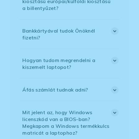
kiosztású európai/külföldi kiosztású
a billentyűzet?
Bankkártyával tudok Önöknél
fizetni?
Hogyan tudom megrendelni a
kiszemelt laptopot?
Áfás számlát tudnak adni?
Mit jelent az, hogy Windows
licenszkód van a BIOS-ban?
Megkapom a Windows termékkulcs
matricát a laptophoz?