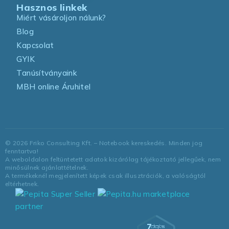
Hasznos linkek
Miért vásároljon nálunk?
Blog
Kapcsolat
GYIK
Tanúsítványaink
MBH online Áruhitel
©
2026
Friko Consulting Kft. – Notebook kereskedés. Minden jog
fenntartva!
A weboldalon feltüntetett adatok kizárólag tájékoztató jellegűek, nem
minősülnek ajánlattételnek.
A termékeknél megjelenített képek csak illusztrációk, a valóságtól
eltérhetnek.
marketplace
partner