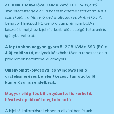
és 300nit fényerővel rendelkező LCD.
(A kijelző
színlefedettsége eléri a közel tökéletes értéket az sRGB
színskálán, a fényerő pedig átlagon felüli értékű.)
A
Lenovo Thinkpad P1 Gen6 olyan prémium LCD-s
készülék, melyhez kijelzős-kalibrálós szolgáltatásunk is
igénybe vehető.
A laptopban nagyon gyors 512GB NVMe SSD (PCIe
4.0) található
, melynek köszönhetően a rendszer és a
programok betöltése villámgyors.
Ujjlenyomat-olvasóval és Windows Hello
arcfelismeréses bejelentkezést támogató IR
kamerával is rendelkezik.
Magyar világítós billentyűzettel is kérhető,
bővítési opcióknál megtalálható
A kijelző kalibrálásról ebben a cikkünkben írtunk