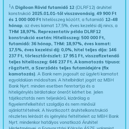
1
A
Digiloan Rövid futamidő 12
(DLRF12) áruhitel
konstrukció
2025.01.01-től visszavonásig
,
49 900 Ft
és 1 000 000 Ft
hitelösszeg között, a futamidő
12-48
hónap
, az éves kamat 17,5%, éves kezelési díj nincs, a
THM 18,97%.
Reprezentatív példa DLRF12
konstrukció esetén: Hitelösszeg: 500 000 Ft,
futamidő: 36 hónap, THM: 18,97%, éves kamat:
17,5%, éves kezelési díj: 0,0%, hitel teljes díja: 146
237 Ft, törlesztőrészlet: 17 951 Ft, visszafizetendő
teljes hitelösszeg: 646 237 Ft.
A kamatozás típusa:
rögzített, a Szerződés teljes futamidejére (fix
kamatozás)
. A Bank nem jogosult az ügyleti kamatot
egyoldalúan módosítani. A hitelbírálat jogát az MBH
Bank Nyrt. minden esetben fenntartja és a
hiteligénylés bírálatakor önerőt kérhet be. Jelen
tájékoztatás nem teljeskörű, kizárólag a
figyelemfelkeltést szolgálja és nem minősül
ajánlattételnek. A hivatkozott áruhitelkonstrukció
részletes leírását és igénylési feltélteleit az MBH Bank
Nyrt. mindenkor hatályos vonatkozó Áruhitel
Hirdetményei, a Fogyasztási Kölcsön ÁSZF, valamint