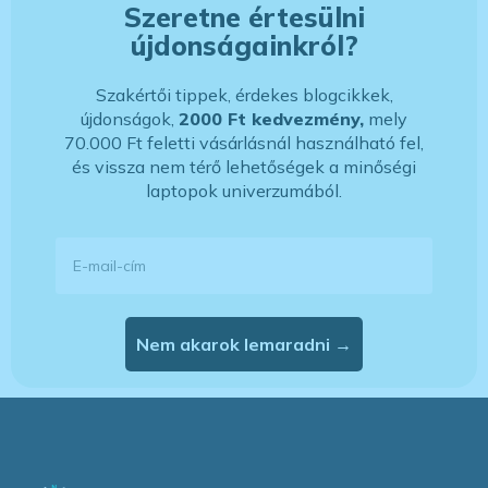
Szeretne értesülni
újdonságainkról?
Szakértői tippek, érdekes blogcikkek,
újdonságok,
2000 Ft kedvezmény,
mely
70.000 Ft feletti vásárlásnál használható fel,
és vissza nem térő lehetőségek a minőségi
laptopok univerzumából.
E-mail-cím
Nem akarok lemaradni →