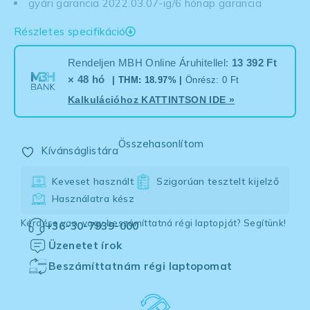
gyári garancia 2022.03.07-ig/6 hónap garancia
Részletes specifikáció
Rendeljen MBH Online Áruhitellel:
13 392 Ft
× 48 hó
| THM: 18.97% |
Önrész: 0 Ft
Kalkulációhoz
KATTINTSON IDE
»
Összehasonlítom
Kívánságlistára
Keveset használt
Szigorúan tesztelt kijelző
Használatra kész
Kérdése van, vagy beszámíttatná régi laptopját? Segítünk!
+36-30-7939-000
Üzenetet írok
Beszámíttatnám régi laptopomat