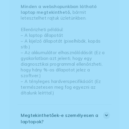
Minden a webshopunkban látható
laptop megtekinthető,
bármit
letesztelhet rajtuk üzletünkben.
Ellenőrizheti például:
– A laptop állapotát
– A kijelző állapotát (pixelhibák, kopás
stb.)
– Az akkumulátor elhasználódását (Ez a
gyakorlatban azt jelenti, hogy egy
diagnosztikai programmal ellenőrizheti,
hogy hány %-os állapotot jelez a
szoftver.)
– A tényleges hardverspecifikációt (Ez
természetesen meg fog egyezni az
általunk leírttal.)
Megtekinthetőek-e személyesen a
laptopok?