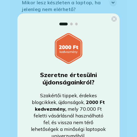
Mikor lesz készleten a laptop, ha
jelenleg nem elérhető?
Mikor vehetem át a rendelésem, ha
esetleg bővítést is kértem?
Mikor kapom meg a házhoz
szállítással megrendelt
Szeretne értesülni
termékemet?
újdonságainkról?
Szakértői tippek, érdekes
Milyen szoftverek vannak előre
blogcikkek, újdonságok,
2000 Ft
telepítve a laptopra?
kedvezmény
,
mely 70.000 Ft
feletti vásárlásnál használható
fel, és vissza nem térő
Mit jelent, hogy magyar/magyar
lehetőségek a minőségi laptopok
kiosztású európai/külföldi kiosztású
univerzumából.