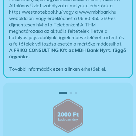
Általános Üzletszabályzata, melyek elérhetőek a
https://westnotebook.hu/
vagy a www.mbhbank.hu
weboldalon, vagy érdeklődhet a 06 80 350 350-es
díjmentesen hívható Telebankon! A THM
meghatározása az aktuális feltételek, illetve a
hatályos jogszabályok figyelembevételével történt és
a feltételek változása esetén a mértéke módosulhat.
A FRIKO CONSULTING Kft az MBH Bank Nyrt. függő
ügynöke
.
További információk
ezen a linken
érhetőek el.