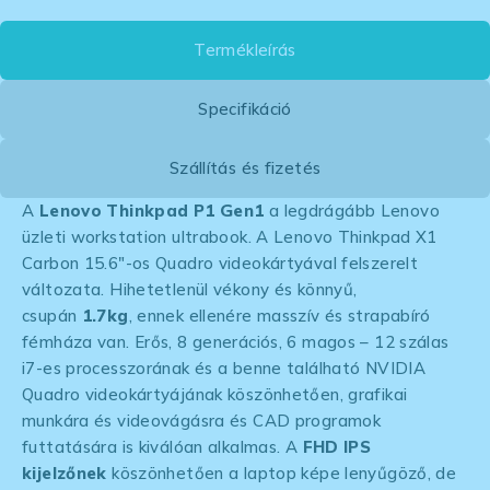
Termékleírás
Specifikáció
Szállítás és fizetés
A
Lenovo Thinkpad P1
Gen1
a legdrágább Lenovo
üzleti workstation ultrabook. A Lenovo Thinkpad X1
Carbon 15.6″-os Quadro videokártyával felszerelt
változata. Hihetetlenül vékony és könnyű,
csupán
1.7kg
, ennek ellenére masszív és strapabíró
fémháza van. Erős, 8 generációs, 6 magos – 12 szálas
i7-es processzorának és a benne található NVIDIA
Quadro videokártyájának köszönhetően, grafikai
munkára és videovágásra és CAD programok
futtatására is kiválóan alkalmas. A
FHD IPS
kijelzőnek
köszönhetően a laptop képe lenyűgöző, de