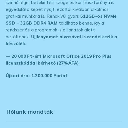
színhűsége, betekintési szöge és kontrasztaránya is
egyedülálló képet nyújt, ezáltal kiválóan alkalmas
grafikai munkára is. Rendkívül gyors
512GB-os NVMe
SSD
– 32GB DDR4 RAM
található benne, így a
rendszer és a programok is pillanatok alatt
betöltenek.
Ujjlenyomat olvasóval is rendelkezik a
készülék.
— 20 000 Ft-ért Microsoft Office 2019 Pro Plus
licenszkóddal kérhető (27%ÁFA)
Újkori ára: 1.200.000 Forint
Rólunk mondták