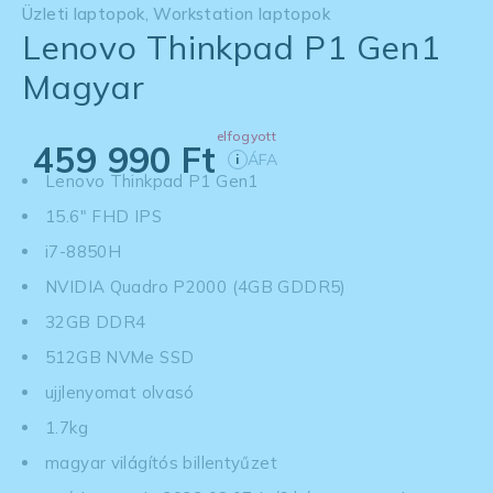
Üzleti laptopok
,
Workstation laptopok
Lenovo Thinkpad P1 Gen1
Magyar
elfogyott
459 990
Ft
ÁFA
i
Lenovo Thinkpad P1 Gen1
15.6" FHD IPS
i7-8850H
NVIDIA Quadro P2000 (4GB GDDR5)
32GB DDR4
512GB NVMe SSD
ujjlenyomat olvasó
1.7kg
magyar világítós billentyűzet