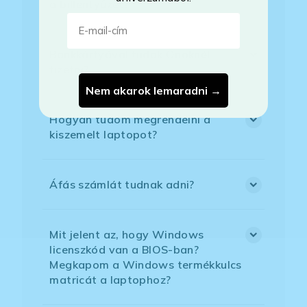
a billentyűzet?
E-mail-cím
Bankkártyával tudok Önöknél
fizetni?
Nem akarok lemaradni →
Hogyan tudom megrendelni a
kiszemelt laptopot?
Áfás számlát tudnak adni?
Mit jelent az, hogy Windows
licenszkód van a BIOS-ban?
Megkapom a Windows termékkulcs
matricát a laptophoz?