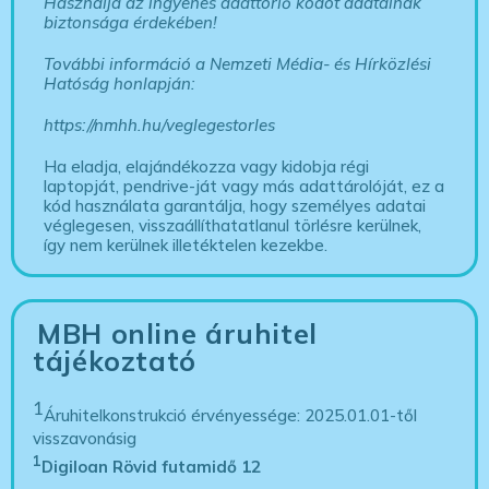
Használja az ingyenes adattörlő kódot adatainak
biztonsága érdekében!
További információ a Nemzeti Média- és Hírközlési
Hatóság honlapján:
https://nmhh.hu/veglegestorles
Ha eladja, elajándékozza vagy kidobja régi
laptopját, pendrive-ját vagy más adattárolóját, ez a
kód használata garantálja, hogy személyes adatai
véglegesen, visszaállíthatatlanul törlésre kerülnek,
így nem kerülnek illetéktelen kezekbe.
MBH online áruhitel
tájékoztató
1
Áruhitelkonstrukció érvényessége: 2025.01.01-től
visszavonásig
1
Digiloan Rövid futamidő 12