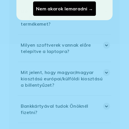
Nem akarok lemaradni →
Mikor kapom meg a házhoz
szállítással megrendelt
termékemet?
Milyen szoftverek vannak előre
telepítve a laptopra?
Mit jelent, hogy magyar/magyar
kiosztású európai/külföldi kiosztású
a billentyűzet?
Bankkártyával tudok Önöknél
fizetni?