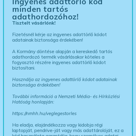
Ingyenes adattörlő kód
minden tartós
adathordozóhoz!
Tisztelt vásárlónk!
Fizetésnél kérje az ingyenes adattörlő kódot
adatainak biztonsága érdekében!
A Kormány döntése alapján a kereskedő tartós
adathordozó termék vásárlásakor köteles a
fogyasztó részére ingyenes adattörlő kódot
biztosítani.
Használja az ingyenes adattörlő kódot adatainak
biztonsága érdekében!
További információ a Nemzeti Média- és Hírközlési
Hatóság honlapján:
https://nmhh.hu/veglegestorles
Ha eladja, elajándékozza vagy kidobja régi
laptopját, pendrive-ját vagy más adattárolóját, ez a
kód használata garantálja, hogy személyes adatai