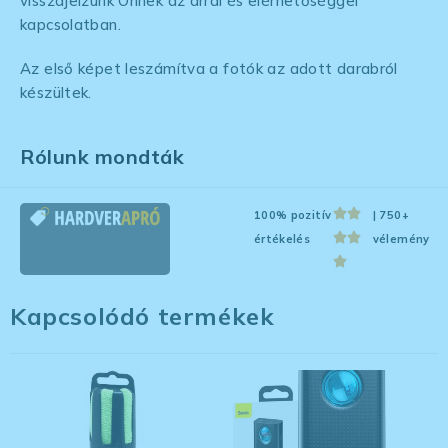
visszajelzünk Önnek az árral és elérhetőséggel
kapcsolatban.
Az első képet leszámítva a fotók az adott darabról
készültek.
Rólunk mondták
100% pozitív
| 750+
értékelés
vélemény
Kapcsolódó termékek