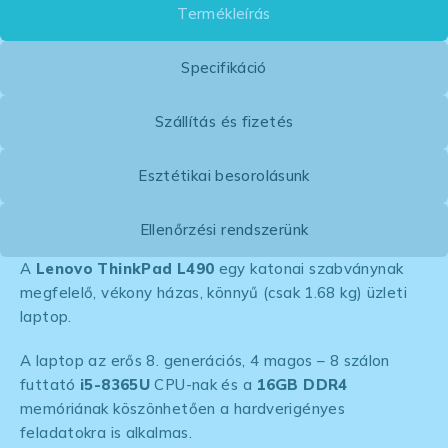
Termékleírás
Specifikáció
Szállítás és fizetés
Esztétikai besorolásunk
Ellenőrzési rendszerünk
A
Lenovo ThinkPad L490
egy katonai szabványnak
megfelelő, vékony házas, könnyű (csak 1.68 kg) üzleti
laptop.
A laptop az erős 8. generációs, 4 magos – 8 szálon
futtató
i5-8365U
CPU-nak és a
16GB DDR4
memóriának köszönhetően a hardverigényes
feladatokra is alkalmas.