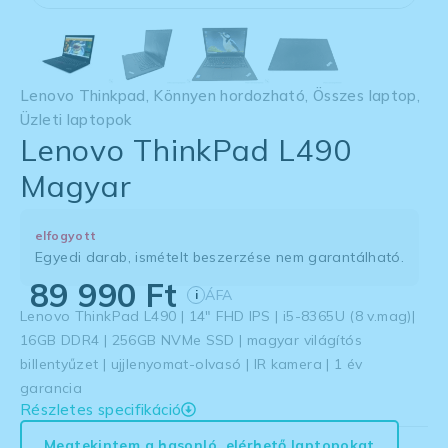
Lenovo Thinkpad
,
Könnyen hordozható
,
Összes laptop
,
Üzleti laptopok
Lenovo ThinkPad L490
Magyar
elfogyott
Egyedi darab, ismételt beszerzése nem garantálható.
89 990
Ft
ÁFA
i
Lenovo ThinkPad L490 | 14″ FHD IPS | i5-8365U (8 v.mag)|
16GB DDR4 | 256GB NVMe SSD | magyar világítós
billentyűzet | ujjlenyomat-olvasó | IR kamera | 1 év
garancia
Részletes specifikáció
Megtekintem a hasonló, elérhető laptopokat