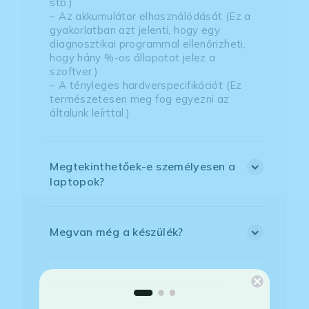
stb.)
– Az akkumulátor elhasználódását (Ez a
gyakorlatban azt jelenti, hogy egy
diagnosztikai programmal ellenőrizheti,
hogy hány %-os állapotot jelez a
szoftver.)
– A tényleges hardverspecifikációt (Ez
természetesen meg fog egyezni az
általunk leírttal.)
Megtekinthetőek-e személyesen a
laptopok?
Megvan még a készülék?
Mennyit használták a laptopot?