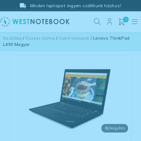
Minden laptopot ingyen szállítunk házhoz!
0
Kezdőlap
/
Összes laptop
/
Üzleti laptopok
/ Lenovo ThinkPad
L490 Magyar
Nagyítás