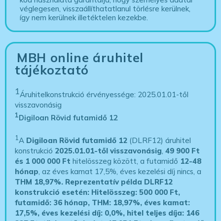
véglegesen, visszaállíthatatlanul törlésre kerülnek,
így nem kerülnek illetéktelen kezekbe.
MBH online áruhitel
tájékoztató
1
Áruhitelkonstrukció érvényessége: 2025.01.01-től
visszavonásig
1
Digiloan Rövid futamidő 12
1
A
Digiloan Rövid futamidő 12
(DLRF12) áruhitel
konstrukció
2025.01.01-től visszavonásig
,
49 900 Ft
és 1 000 000 Ft
hitelösszeg között, a futamidő
12-48
hónap
, az éves kamat 17,5%, éves kezelési díj nincs, a
THM 18,97%.
Reprezentatív példa DLRF12
konstrukció esetén: Hitelösszeg: 500 000 Ft,
futamidő: 36 hónap, THM: 18,97%, éves kamat:
17,5%, éves kezelési díj: 0,0%, hitel teljes díja: 146