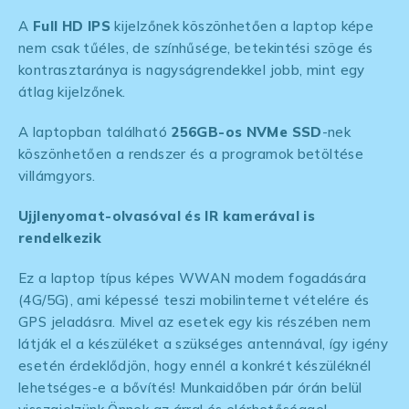
A
Full HD IPS
kijelzőnek köszönhetően a laptop képe
nem csak tűéles, de színhűsége, betekintési szöge és
kontrasztaránya is nagyságrendekkel jobb, mint egy
átlag kijelzőnek.
A laptopban található
256GB-os NVMe SSD
-nek
köszönhetően a rendszer és a programok betöltése
villámgyors.
Ujjlenyomat-olvasóval és IR kamerával is
rendelkezik
Ez a laptop típus képes WWAN modem fogadására
(4G/5G), ami képessé teszi mobilinternet vételére és
GPS jeladásra. Mivel az esetek egy kis részében nem
látják el a készüléket a szükséges antennával, így igény
esetén érdeklődjön, hogy ennél a konkrét készüléknél
lehetséges-e a bővítés! Munkaidőben pár órán belül