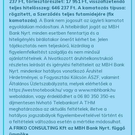
237 Ft, törlesztőrészlet: 17 951 Ft, visszafizetendő
teljes hitelösszeg: 646 237 Ft.
A kamatozás típusa:
rögzített, a Szerződés teljes futamidejére (fix
kamatozás)
. A Bank nem jogosult az ügyleti kamatot
egyoldalúan módosítani. A hitelbírálat jogát az MBH
Bank Nyrt. minden esetben fenntartja és a
hiteligénylés bírálatakor önerőt kérhet be. Jelen
tájékoztatás nem teljeskörű, kizárólag a
figyelemfelkeltést szolgálja és nem minősül
ajánlattételnek. A hivatkozott áruhitelkonstrukció
részletes leírását és igénylési feltélteleit az MBH Bank
Nyrt. mindenkor hatályos vonatkozó Áruhitel
Hirdetményei, a Fogyasztási Kölcsön ÁSZF, valamint
Általános Üzletszabályzata, melyek elérhetőek a
https://westnotebook.hu/
vagy a www.mbhbank.hu
weboldalon, vagy érdeklődhet a 06 80 350 350-es
díjmentesen hívható Telebankon! A THM
meghatározása az aktuális feltételek, illetve a
hatályos jogszabályok figyelembevételével történt és
a feltételek változása esetén a mértéke módosulhat.
A FRIKO CONSULTING Kft az MBH Bank Nyrt. függő
ügynöke
.