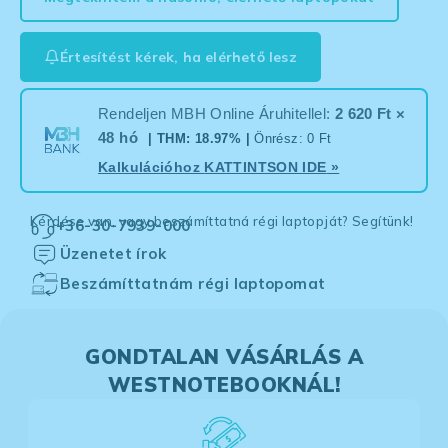
Értesítést kérek, ha elérhető lesz
Rendeljen MBH Online Áruhitellel:
2 620 Ft ×
48 hó
| THM: 18.97% |
Önrész: 0 Ft
Kalkulációhoz
KATTINTSON IDE
»
Kérdése van, vagy beszámíttatná régi laptopját? Segítünk!
+36-30-7939-000
Üzenetet írok
Beszámíttatnám régi laptopomat
GONDTALAN VÁSÁRLÁS A
WESTNOTEBOOKNÁL!