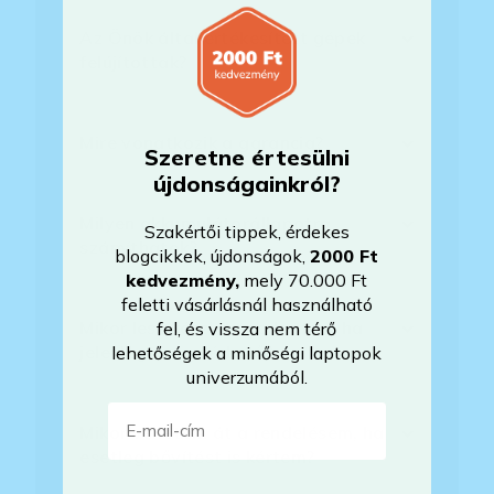
Az Önök által értékesített gépek
felújítottak?
Mire vonatkozik a garancia?
Szeretne értesülni
újdonságainkról?
Milyen akkumulátorállapotra
Szakértői tippek, érdekes
számíthatok?
blogcikkek, újdonságok,
2000 Ft
kedvezmény
,
mely 70.000 Ft
feletti vásárlásnál használható
Mikor lesz készleten a laptop, ha
fel, és vissza nem térő
jelenleg nem elérhető?
lehetőségek a minőségi laptopok
univerzumából.
E-mail-cím
Mikor vehetem át a rendelésem, ha
esetleg bővítést is kértem?