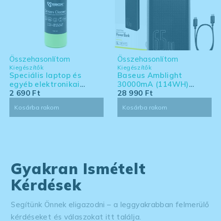
Összehasonlítom
Összehasonlítom
Kiegészítők
Kiegészítők
Speciális laptop és
Baseus Amblight
egyéb elektronikai
30000mA (114WH)
eszköz tisztító készlet -
2 690
Ft
powerbank - Laptoppal
28 990
Ft
nagy kiszerelés
kompatibilis powerbank
Kosárba rakom
Kosárba rakom
Gyakran Ismételt
Kérdések
Segítünk Önnek eligazodni – a leggyakrabban felmerülő
kérdéseket és válaszokat itt találja.