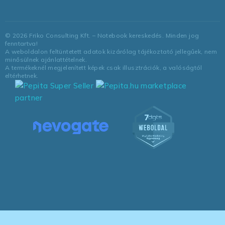
©
2026
Friko Consulting Kft. – Notebook kereskedés. Minden jog
fenntartva!
A weboldalon feltüntetett adatok kizárólag tájékoztató jellegűek, nem
minősülnek ajánlattételnek.
A termékeknél megjelenített képek csak illusztrációk, a valóságtól
eltérhetnek.
marketplace
partner