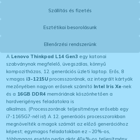
Szállítás és fizetés
Esztétikai besorolásunk
Ellenőrzési rendszerünk
A
Lenovo Thinkpad L14
Gen3
egy katonai
szabványnak megfelelő, üvegszálas, könnyű
kompozitházas, 12. generációs üzleti laptop. Erős, 8
v.magos
i3-1215U
processzorának, az integrált kártyák
mezőnyében nagyon erősnek számító
Intel Iris Xe
-nek
és a
16GB DDR4
memóriának köszönhetően a
hardverigényes feladatokra is
alkalmas. (Processzorának teljesítménye erősebb egy
i7-1165G7-nél is!) A 12. generációs processzorokban
megnövelték a magok számát az előző generációhoz
képest; egymagos feladatokban ez ~20%-os,
többmagos esetén pedig akár 40+%-os teljesítmény