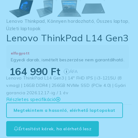
Lenovo Thinkpad
,
Könnyen hordozható
,
Összes laptop
,
Üzleti laptopok
Lenovo ThinkPad L14 Gen3
elfogyott
Egyedi darab, ismételt beszerzése nem garantálható.
164 990
Ft
ÁFA
i
Lenovo ThinkPad L14 Gen3 | 14″ FHD IPS | i3-1215U (8
v.mag) | 16GB DDR4 | 256GB NVMe SSD (PCIe 4.0) | Gyári
garancia 2026.12.17-ig / 1 év
Részletes specifikáció
Megtekintem a hasonló, elérhető laptopokat
Értesítést kérek, ha elérhető lesz