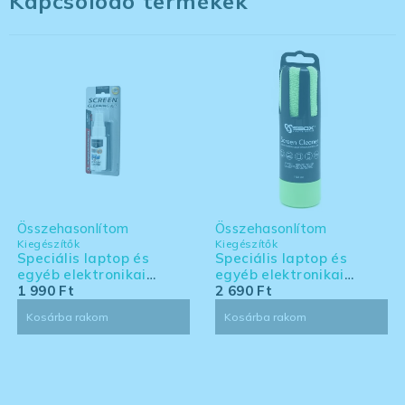
Kapcsolódó termékek
Összehasonlítom
Összehasonlítom
Kiegészítők
Kiegészítők
Speciális laptop és
Speciális laptop és
egyéb elektronikai
egyéb elektronikai
eszköz tisztító készlet -
1 990
Ft
eszköz tisztító készlet -
2 690
Ft
kis kiszerelés
nagy kiszerelés
Kosárba rakom
Kosárba rakom