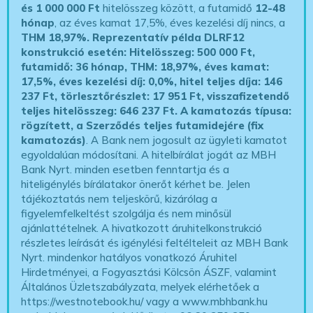
és 1 000 000 Ft
hitelösszeg között, a futamidő
12-48
hónap
, az éves kamat 17,5%, éves kezelési díj nincs, a
THM 18,97%.
Reprezentatív példa DLRF12
konstrukció esetén: Hitelösszeg: 500 000 Ft,
futamidő: 36 hónap, THM: 18,97%, éves kamat:
17,5%, éves kezelési díj: 0,0%, hitel teljes díja: 146
237 Ft, törlesztőrészlet: 17 951 Ft, visszafizetendő
teljes hitelösszeg: 646 237 Ft.
A kamatozás típusa:
rögzített, a Szerződés teljes futamidejére (fix
kamatozás)
. A Bank nem jogosult az ügyleti kamatot
egyoldalúan módosítani. A hitelbírálat jogát az MBH
Bank Nyrt. minden esetben fenntartja és a
hiteligénylés bírálatakor önerőt kérhet be. Jelen
tájékoztatás nem teljeskörű, kizárólag a
figyelemfelkeltést szolgálja és nem minősül
ajánlattételnek. A hivatkozott áruhitelkonstrukció
részletes leírását és igénylési feltélteleit az MBH Bank
Nyrt. mindenkor hatályos vonatkozó Áruhitel
Hirdetményei, a Fogyasztási Kölcsön ÁSZF, valamint
Általános Üzletszabályzata, melyek elérhetőek a
https://westnotebook.hu/
vagy a www.mbhbank.hu