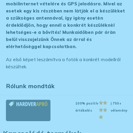
mobilinternet vételére és GPS jeladásra. Mivel az
esetek egy kis részèben nem làtjàk el a készülèket
a szüksèges antennával, így igèny esetèn
érdeklődjön, hogy ennél a konkrét készüléknèl
lehetséges-e a bővítés! Munkaidőben pár óràn
belül visszajelzünk Önnek az árral és
elérhetősèggel kapcsolatban.
Az első képet leszámítva a fotók a konkrét modellről
készültek.
Rólunk mondták
100% pozitív
| 750+
értékelés
vélemény