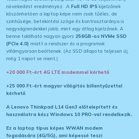
növekedést eredményez. A
Full HD IPS
kijelzőnek
köszönhetően a laptop képe nem csak tűéles, de
színhűsége, betekintési szöge és kontrasztaránya is
nagyságrendekkel jobb, mint egy átlag kijelzőnek. A
benne található nagyon gyors
256GB-os NVMe SSD
(PCIe 4.0)
miatt a rendszer és a programok
villámgyorsan beöltenek. (Az SSD állapota teljesen új,
még 1 napot se ment.)
+20 000 Ft-ért 4G LTE modemmel kérhető
+25 000 Ft-ért magyar világítós billentyűzettel
kérhető
A Lenovo Thinkpad L14 Gen3 előtelepített és
használatra kész Windows 10 PRO-val rendelkezik.
Ez a laptop típus képes WWAN modem
fogadására (4G/5G), ami képessé teszi