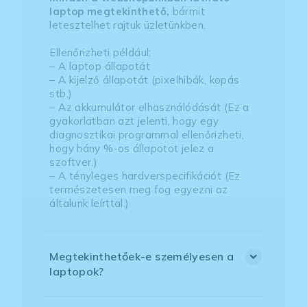
laptop megtekinthető,
bármit
letesztelhet rajtuk üzletünkben.
Ellenőrizheti például:
– A laptop állapotát
– A kijelző állapotát (pixelhibák, kopás
stb.)
– Az akkumulátor elhasználódását (Ez a
gyakorlatban azt jelenti, hogy egy
diagnosztikai programmal ellenőrizheti,
hogy hány %-os állapotot jelez a
szoftver.)
– A tényleges hardverspecifikációt (Ez
természetesen meg fog egyezni az
általunk leírttal.)
Megtekinthetőek-e személyesen a
laptopok?