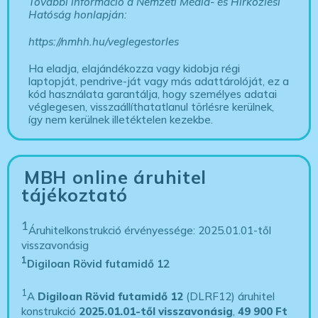
További információ a Nemzeti Média- és Hírközlési
Hatóság honlapján:
https://nmhh.hu/veglegestorles
Ha eladja, elajándékozza vagy kidobja régi
laptopját, pendrive-ját vagy más adattárolóját, ez a
kód használata garantálja, hogy személyes adatai
véglegesen, visszaállíthatatlanul törlésre kerülnek,
így nem kerülnek illetéktelen kezekbe.
MBH online áruhitel
tájékoztató
1
Áruhitelkonstrukció érvényessége: 2025.01.01-től
visszavonásig
1
Digiloan Rövid futamidő 12
1
A
Digiloan Rövid futamidő 12
(DLRF12) áruhitel
konstrukció
2025.01.01-től visszavonásig
,
49 900 Ft