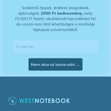
Szakértői tippek, érdekes blogcikkek,
újdonságok,
2000 Ft kedvezmény,
mely
70.000 Ft feletti vásárlásnál használható fel,
és vissza nem térő lehetőségek a minőségi
laptopok univerzumából.
E-mail-cím
Nem akarok lemaradni →