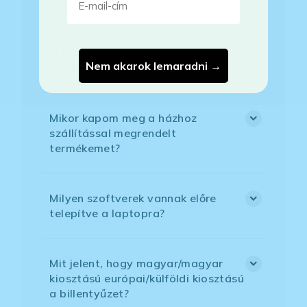
jelenleg nem elérhető?
Mikor vehetem át a rendelésem, ha
Nem akarok lemaradni →
esetleg bővítést is kértem?
Mikor kapom meg a házhoz
szállítással megrendelt
termékemet?
Milyen szoftverek vannak előre
telepítve a laptopra?
Mit jelent, hogy magyar/magyar
kiosztású európai/külföldi kiosztású
a billentyűzet?