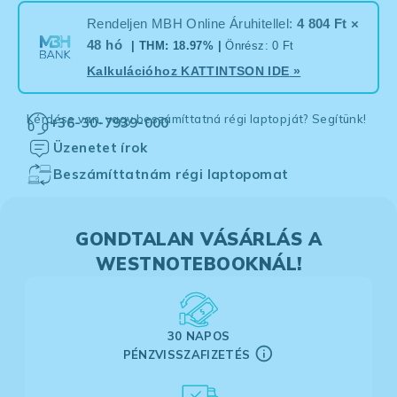
Rendeljen MBH Online Áruhitellel:
4 804 Ft ×
48 hó
| THM: 18.97% |
Önrész: 0 Ft
Kalkulációhoz
KATTINTSON IDE
»
Kérdése van, vagy beszámíttatná régi laptopját? Segítünk!
+36-30-7939-000
Üzenetet írok
Beszámíttatnám régi laptopomat
GONDTALAN VÁSÁRLÁS A
WESTNOTEBOOKNÁL!
30 NAPOS
PÉNZVISSZAFIZETÉS