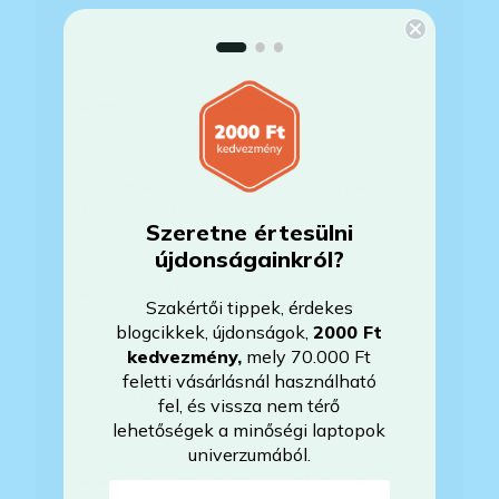
Megvan még a készülék?
Mennyit használták a laptopot?
Az Önök által értékesített gépek
felújítottak?
Szeretne értesülni
újdonságainkról?
Mire vonatkozik a garancia?
Szakértői tippek, érdekes
blogcikkek, újdonságok,
2000 Ft
kedvezmény
,
mely 70.000 Ft
Milyen akkumulátorállapotra
feletti vásárlásnál használható
számíthatok?
fel, és vissza nem térő
lehetőségek a minőségi laptopok
univerzumából.
Mikor lesz készleten a laptop, ha
E-mail-cím