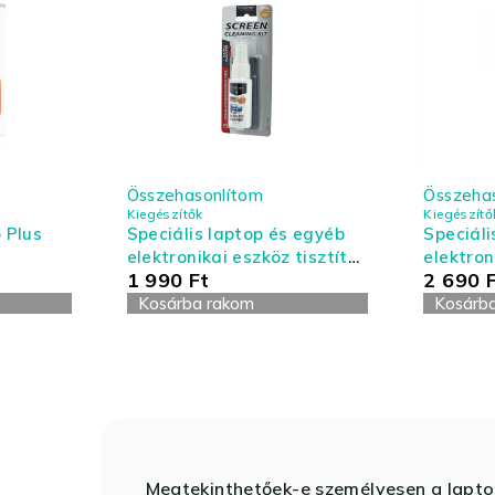
Összehasonlítom
Összeha
Kiegészítők
Kiegészítő
 Plus
Speciális laptop és egyéb
Speciáli
elektronikai eszköz tisztító
elektron
1 990
Ft
2 690
készlet - kis kiszerelés
készlet 
Kosárba rakom
Kosárb
Megtekinthetőek-e személyesen a lapt