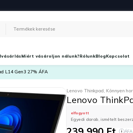
lvásárlás
Miért vásároljon nálunk?
Rólunk
Blog
Kapcsolat
ad L14 Gen3 27% ÁFA
Lenovo Thinkpad
,
Könnyen ho
Lenovo ThinkP
elfogyott
Egyedi darab, ismételt besze
239 990
Ft
ÁFA
i