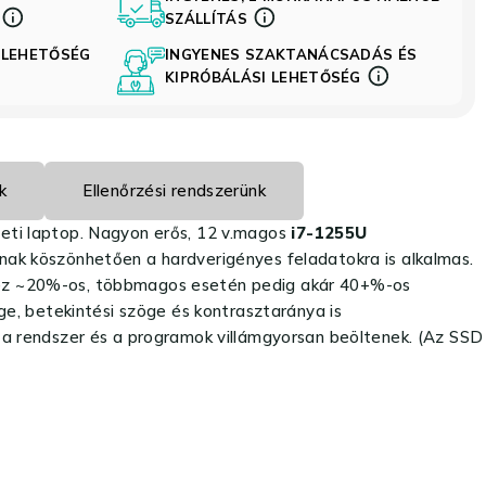
S
SZÁLLÍTÁS
 LEHETŐSÉG
INGYENES SZAKTANÁCSADÁS ÉS
KIPRÓBÁLÁSI LEHETŐSÉG
k
Ellenőrzési rendszerünk
leti laptop. Nagyon erős, 12 v.magos
i7-1255U
ak köszönhetően a hardverigényes feladatokra is alkalmas.
 ez ~20%-os, többmagos esetén pedig akár 40+%-os
e, betekintési szöge és kontrasztaránya is
 a rendszer és a programok villámgyorsan beöltenek. (Az SSD