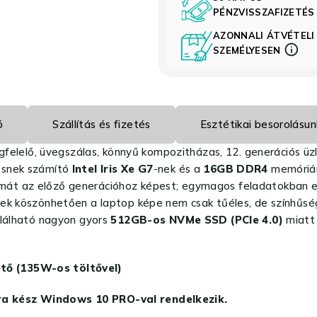
PÉNZVISSZAFIZETÉ
AZONNALI ÁTVÉTELI
SZEMÉLYESEN
ó
Szállítás és fizetés
Esztétikai besorolásun
elelő, üvegszálas, könnyű kompozitházas, 12. generációs üz
ősnek számító
Intel Iris Xe G7
-nek és a
16GB DDR4
memórián
ámát az előző generációhoz képest; egymagos feladatokban
nek köszönhetően a laptop képe nem csak tűéles, de színhűség
alálható nagyon gyors
512GB-os NVMe SSD (PCIe 4.0)
miatt
tő (135W-os töltővel)
ra kész Windows 10 PRO-val rendelkezik.