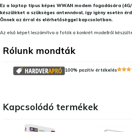
Ez a laptop típus képes WWAN modem fogadására (4G/5G),
készülèket a szüksèges antennával, így igèny esetèn érd
Önnek az árral és elérhetősèggel kapcsolatban.
Az első képet leszámítva a fotók a konkrét modellről készülte
Rólunk mondták
100% pozitív értékelés
Kapcsolódó termékek