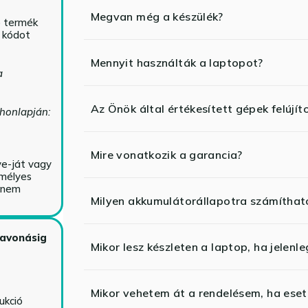
Megvan még a készülék?
ó termék
ő kódot
Mennyit használták a laptopot?
a
Az Önök által értékesített gépek felújít
 honlapján:
Mire vonatkozik a garancia?
ve-ját vagy
emélyes
y nem
Milyen akkumulátorállapotra számíthat
zavonásig
Mikor lesz készleten a laptop, ha jelenl
Mikor vehetem át a rendelésem, ha esetl
ukció