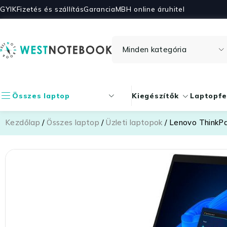
GYIK
Fizetés és szállítás
Garancia
MBH online áruhitel
Összes laptop
Kiegészítők
Laptopfe
Kezdőlap
/
Összes laptop
/
Üzleti laptopok
/ Lenovo ThinkP