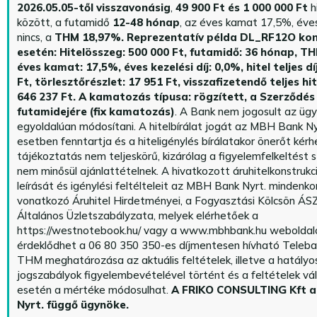
2026.05.05-től visszavonásig
,
49 900 Ft és 1 000 000 Ft
h
között, a futamidő
12-48 hónap
, az éves kamat 17,5%, éves 
nincs, a
THM 18,97%.
Reprezentatív példa DL_RF12O kon
esetén: Hitelösszeg: 500 000 Ft, futamidő: 36 hónap, T
éves kamat: 17,5%, éves kezelési díj: 0,0%, hitel teljes dí
Ft, törlesztőrészlet: 17 951 Ft, visszafizetendő teljes hi
646 237 Ft.
A kamatozás típusa: rögzített, a Szerződés 
futamidejére (fix kamatozás)
. A Bank nem jogosult az üg
egyoldalúan módosítani. A hitelbírálat jogát az MBH Bank Ny
esetben fenntartja és a hiteligénylés bírálatakor önerőt kérhe
tájékoztatás nem teljeskörű, kizárólag a figyelemfelkeltést s
nem minősül ajánlattételnek. A hivatkozott áruhitelkonstrukc
leírását és igénylési feltélteleit az MBH Bank Nyrt. mindenko
vonatkozó Áruhitel Hirdetményei, a Fogyasztási Kölcsön ÁSZ
Általános Üzletszabályzata, melyek elérhetőek a
https://westnotebook.hu/
vagy a www.mbhbank.hu weboldalo
érdeklődhet a 06 80 350 350-es díjmentesen hívható Teleba
THM meghatározása az aktuális feltételek, illetve a hatályo
jogszabályok figyelembevételével történt és a feltételek vá
esetén a mértéke módosulhat.
A FRIKO CONSULTING Kft 
Nyrt. függő ügynöke
.