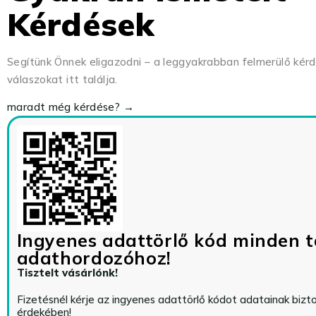
Kérdések
Segítünk Önnek eligazodni – a leggyakrabban felmerülő kér
válaszokat itt találja.
maradt még kérdése? →
Ingyenes adattörlő kód minden t
adathordozóhoz!
Tisztelt vásárlónk!
Fizetésnél kérje az ingyenes adattörlő kódot adatainak biz
érdekében!