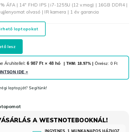
% ÁFA | 14″ FHD IPS | i7-1255U (12 v.mag) | 16GB DDR4 |
jjlenyomat olvasó | IR kamera | 1 év garancia
érhető laptopokat
ető lesz
 Áruhitellel:
6 987 Ft × 48 hó
| THM: 18.97% |
Önrész: 0 Ft
INTSON IDE
»
égi laptopját? Segítünk!
aptopomat
VÁSÁRLÁS A WESTNOTEBOOKNÁL!
INGYENES, 1 MUNKANAPOS HÁZHOZ