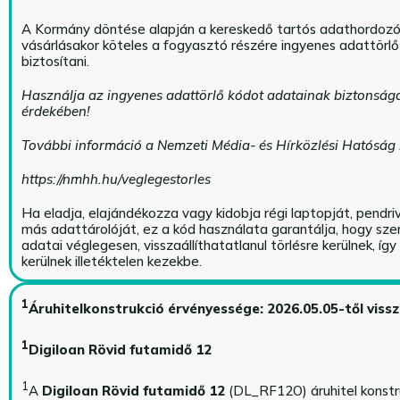
A Kormány döntése alapján a kereskedő tartós adathordoz
vásárlásakor köteles a fogyasztó részére ingyenes adattörl
biztosítani.
Használja az ingyenes adattörlő kódot adatainak biztonság
érdekében!
További információ a Nemzeti Média- és Hírközlési Hatóság
https://nmhh.hu/veglegestorles
Ha eladja, elajándékozza vagy kidobja régi laptopját, pendri
más adattárolóját, ez a kód használata garantálja, hogy sz
adatai véglegesen, visszaállíthatatlanul törlésre kerülnek, íg
kerülnek illetéktelen kezekbe.
1
Áruhitelkonstrukció érvényessége: 2026.05.05-től viss
1
Digiloan Rövid futamidő 12
1
A
Digiloan Rövid futamidő 12
(DL_RF12O) áruhitel konstr