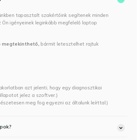
ünkben tapasztalt szakértőink segítenek minden
 Ön igényeinek leginkább megfelelő laptop
p megtekinthető,
bármit letesztelhet rajtuk
korlatban azt jelenti, hogy egy diagnosztikai
lapotot jelez a szoftver.)
észetesen meg fog egyezni az általunk leírttal.)
opok?