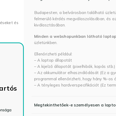
Budapesten, a belvárosban található üzlet
felmerülő kérdés megválaszolásában, és az
déseket és
kiválasztásában.
Minden a webshopunkban látható lapto
üzletünkben.
Ellenőrizheti például:
– A laptop állapotát
– A kijelző állapotát (pixelhibák, kopás stb.)
– Az akkumulátor elhasználódását (Ez a gya
programmal ellenőrizheti, hogy hány %-os ál
– A tényleges hardverspecifikációt (Ez term
artós
Megtekinthetőek-e személyesen a lapt
tonsága