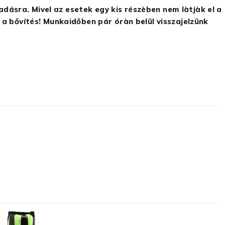
ásra. Mivel az esetek egy kis részèben nem làtjàk el a
 a bővítés! Munkaidőben pár óràn belül visszajelzünk