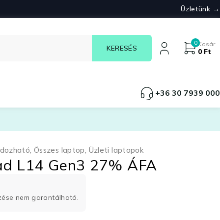
Üzletünk →
0
Kosár
0
Ft
+36 30 7939 000
rdozható
,
Összes laptop
,
Üzleti laptopok
ad L14 Gen3 27% ÁFA
rzése nem garantálható.