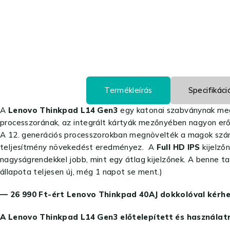
Termékleírás
Specifikáci
A
Lenovo Thinkpad L14
Gen3
egy katonai szabványnak megf
processzorának, az integrált kártyák mezőnyében nagyon er
A 12. generációs processzorokban megnövelték a magok sz
teljesítmény növekedést eredményez. A
Full HD IPS
kijelző
nagyságrendekkel jobb, mint egy átlag kijelzőnek. A benne t
állapota teljesen új, még 1 napot se ment.)
— 26 990 Ft-ért Lenovo Thinkpad 40AJ dokkolóval kérhe
A Lenovo Thinkpad L14 Gen3 előtelepített és használat