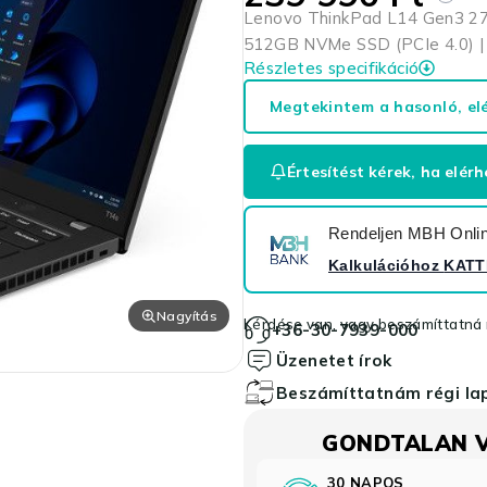
Lenovo ThinkPad L14 Gen3 27
512GB NVMe SSD (PCIe 4.0) | u
Részletes specifikáció
Megtekintem a hasonló, el
Értesítést kérek, ha elérh
Rendeljen MBH Online
Kalkulációhoz
KATT
Nagyítás
Kérdése van, vagy beszámíttatná r
+36-30-7939-000
Üzenetet írok
Beszámíttatnám régi l
GONDTALAN 
30 NAPOS