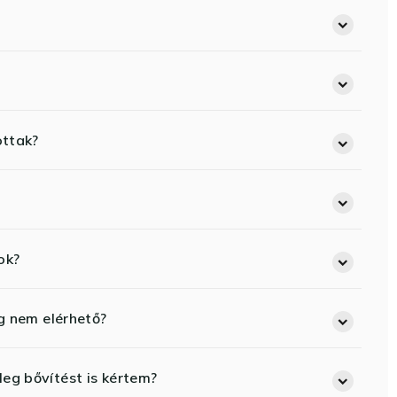
ottak?
ok?
eg nem elérhető?
eg bővítést is kértem?