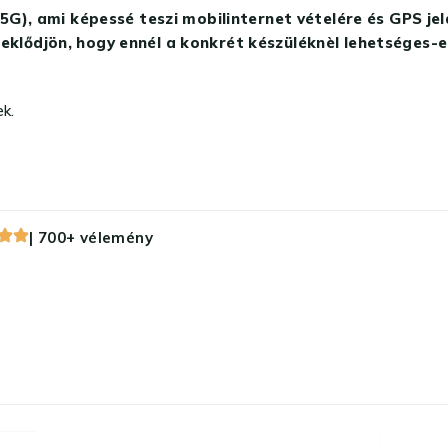
 ami képessé teszi mobilinternet vételére és GPS jelad
eklődjön, hogy ennél a konkrét készüléknèl lehetséges-e
k.
| 700+ vélemény