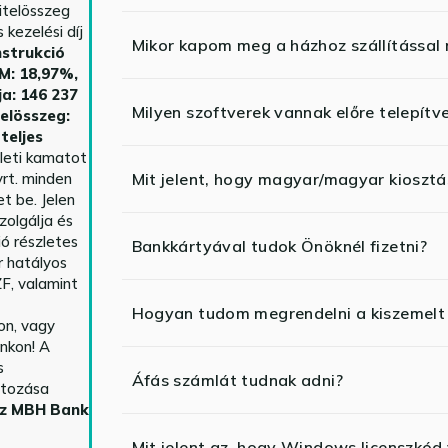
itelösszeg
kezelési díj
Mikor kapom meg a házhoz szállítással
strukció
HM: 18,97%,
ja: 146 237
Milyen szoftverek vannak előre telepítv
telösszeg:
teljes
yleti kamatot
rt. minden
Mit jelent, hogy magyar/magyar kiosztás
t be. Jelen
zolgálja és
ió részletes
Bankkártyával tudok Önöknél fizetni?
r hatályos
F, valamint
Hogyan tudom megrendelni a kiszemelt
n, vagy
nkon! A
s
Áfás számlát tudnak adni?
ltozása
az MBH Bank
Mit jelent az, hogy Windows licenszk