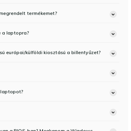
 megrendelt termékemet?
e a laptopra?
ú európai/külföldi kiosztású a billentyűzet?
 laptopot?
ód van a BIOS-ban? Megkapom a Windows