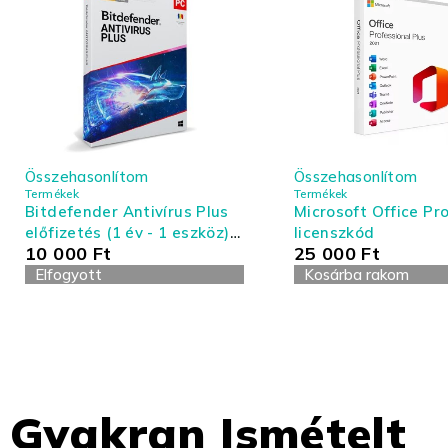
Összehasonlítom
Összehasonlítom
Termékek
Termékek
Bitdefender Antivírus Plus
Microsoft Office Pro
előfizetés (1 év - 1 eszköz) -
licenszkód
10 000
Ft
25 000
Ft
Antivírus és Tűzfal
Elfogyott
Kosárba rakom
Gyakran Ismételt