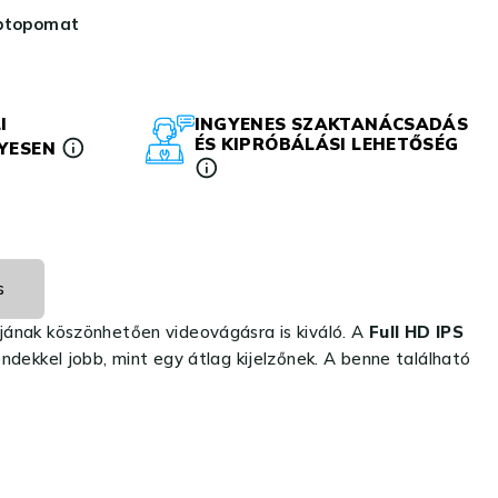
aptopomat
I
INGYENES SZAKTANÁCSADÁS
ÉS KIPRÓBÁLÁSI LEHETŐSÉG
LYESEN
s
ának köszönhetően videovágásra is kiváló. A
Full HD IPS
dekkel jobb, mint egy átlag kijelzőnek. A benne található