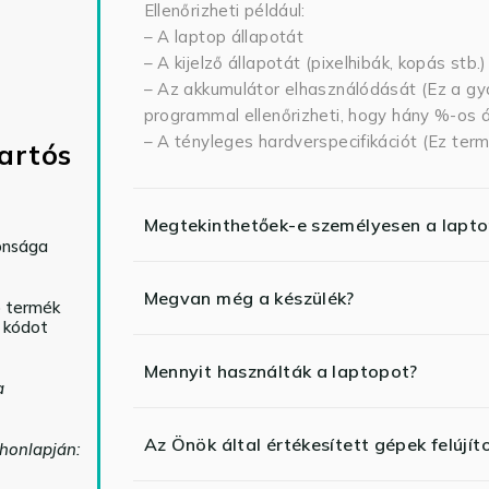
Ellenőrizheti például:
– A laptop állapotát
– A kijelző állapotát (pixelhibák, kopás stb.)
– Az akkumulátor elhasználódását (Ez a gya
programmal ellenőrizheti, hogy hány %-os ál
– A tényleges hardverspecifikációt (Ez term
artós
Megtekinthetőek-e személyesen a lapt
tonsága
Megvan még a készülék?
ó termék
ő kódot
Mennyit használták a laptopot?
a
Az Önök által értékesített gépek felújít
 honlapján: