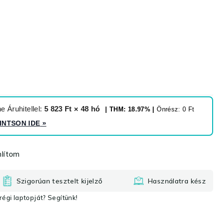
 Áruhitellel:
5 823 Ft × 48 hó
| THM: 18.97% |
Önrész: 0 Ft
INTSON IDE
»
lítom
Szigorúan tesztelt kijelző
Használatra kész
égi laptopját? Segítünk!