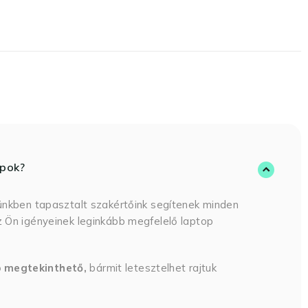
opok?
ünkben tapasztalt szakértőink segítenek minden
 Ön igényeinek leginkább megfelelő laptop
p megtekinthető,
bármit letesztelhet rajtuk