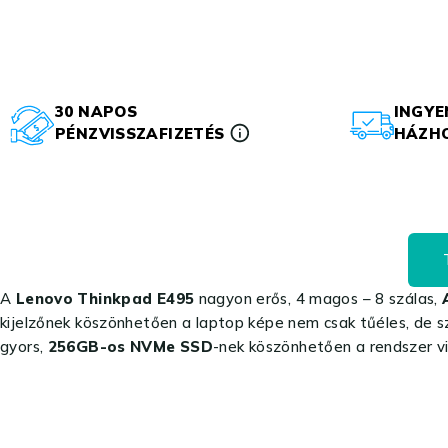
30 NAPOS
INGYE
PÉNZVISSZAFIZETÉS
HÁZHO
A
Lenovo Thinkpad E495
nagyon erős, 4 magos – 8 szálas,
kijelzőnek köszönhetően a laptop képe nem csak tűéles, de sz
gyors,
256GB-os NVMe SSD
-nek köszönhetően a rendszer vi