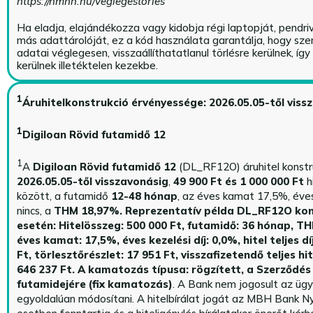
https://nmhh.hu/veglegestorles
Ha eladja, elajándékozza vagy kidobja régi laptopját, pendri
más adattárolóját, ez a kód használata garantálja, hogy sz
adatai véglegesen, visszaállíthatatlanul törlésre kerülnek, íg
kerülnek illetéktelen kezekbe.
1
Áruhitelkonstrukció érvényessége: 2026.05.05-től viss
1
Digiloan Rövid futamidő 12
1
A
Digiloan Rövid futamidő 12
(DL_RF12O) áruhitel konstr
2026.05.05-től visszavonásig
,
49 900 Ft és 1 000 000 Ft
h
között, a futamidő
12-48 hónap
, az éves kamat 17,5%, éves 
nincs, a
THM 18,97%.
Reprezentatív példa DL_RF12O kon
esetén: Hitelösszeg: 500 000 Ft, futamidő: 36 hónap, T
éves kamat: 17,5%, éves kezelési díj: 0,0%, hitel teljes dí
Ft, törlesztőrészlet: 17 951 Ft, visszafizetendő teljes hi
646 237 Ft.
A kamatozás típusa: rögzített, a Szerződés 
futamidejére (fix kamatozás)
. A Bank nem jogosult az üg
egyoldalúan módosítani. A hitelbírálat jogát az MBH Bank Ny