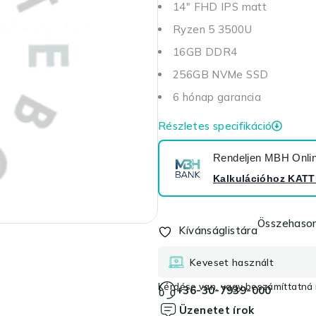
14" FHD IPS matt
Ryzen 5 3500U
16GB DDR4
256GB NVMe SSD
6 hónap garancia
Részletes specifikáció
Rendeljen MBH Online
Kalkulációhoz
KATT
Összehason
Kívánságlistára
Keveset használt
Kérdése van, vagy beszámíttatná r
+36-30-7939-000
Üzenetet írok