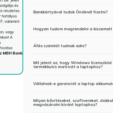
t be. Jelen
zolgálja és
ió részletes
Bankkártyával tudok Önöknél fizetni?
r hatályos
F, valamint
Hogyan tudom megrendelni a kiszemelt
n, vagy
nkon! A
s
Áfás számlát tudnak adni?
ltozása
az MBH Bank
Mit jelent az, hogy Windows licenszk
termékkulcs matricát a laptophoz?
Vállalnak-e garanciát a laptop akkumul
Milyen bővítéseket, szoftvereket, dokko
megvásárolni kívánt laptophoz?