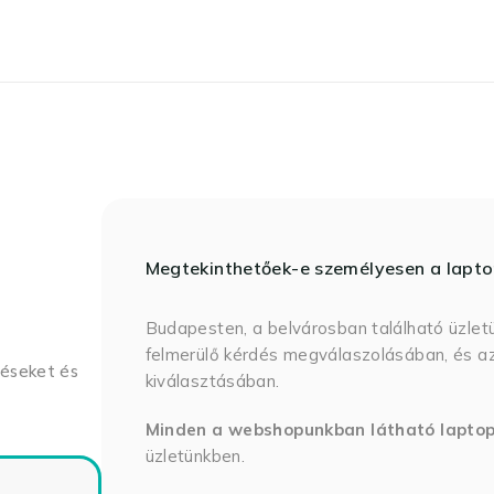
Megtekinthetőek-e személyesen a lapt
Budapesten, a belvárosban található üzlet
felmerülő kérdés megválaszolásában, és az
déseket és
kiválasztásában.
Minden a webshopunkban látható lapto
üzletünkben.