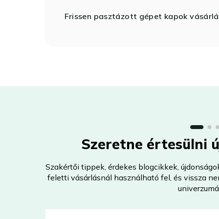
Frissen pasztázott gépet kapok vásárlá
Szeretne értesülni 
Szakértői tippek, érdekes blogcikkek, újdonságo
feletti vásárlásnál használható fel, és vissza 
univerzumá
E-mail-cím