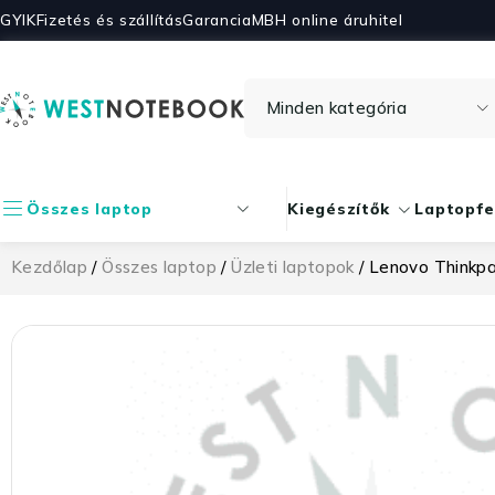
GYIK
Fizetés és szállítás
Garancia
MBH online áruhitel
Összes laptop
Kiegészítők
Laptopfe
Kezdőlap
/
Összes laptop
/
Üzleti laptopok
/ Lenovo Thinkp