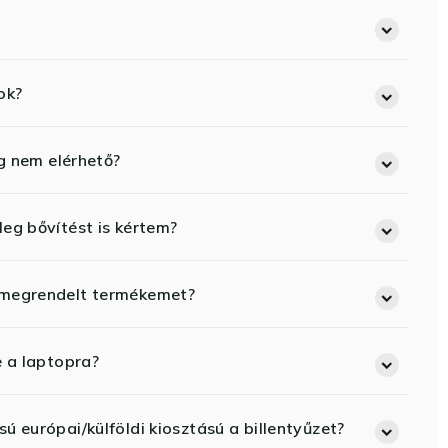
ok?
eg nem elérhető?
eg bővítést is kértem?
 megrendelt termékemet?
e a laptopra?
ú európai/külföldi kiosztású a billentyűzet?