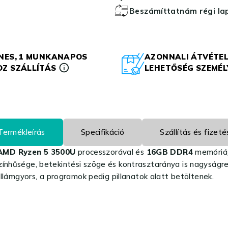
Beszámíttatnám régi l
NES, 1 MUNKANAPOS
AZONNALI ÁTVÉTEL
Z SZÁLLÍTÁS
LEHETŐSÉG SZEMÉ
Termékleírás
Specifikáció
Szállítás és fizeté
AMD Ryzen 5 3500U
processzorával és
16GB DDR4
memóriáj
ínhűsége, betekintési szöge és kontrasztaránya is nagyságren
llámgyors, a programok pedig pillanatok alatt betöltenek.