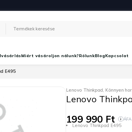
lvásárlás
Miért vásároljon nálunk?
Rólunk
Blog
Kapcsolat
ad E495
Lenovo Thinkpad
,
Könnyen ho
Lenovo Thinkp
199 990
Ft
ÁFA
i
Lenovo Thinkpad E495