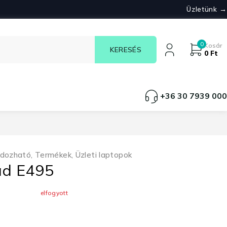
Üzletünk →
0
Kosár
0
Ft
+36 30 7939 000
rdozható
,
Termékek
,
Üzleti laptopok
ad E495
elfogyott