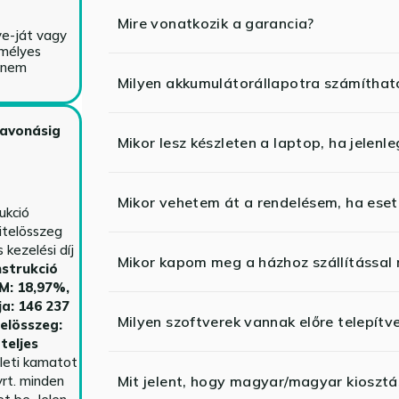
Mire vonatkozik a garancia?
ve-ját vagy
emélyes
y nem
Milyen akkumulátorállapotra számíthat
zavonásig
Mikor lesz készleten a laptop, ha jelenl
Mikor vehetem át a rendelésem, ha esetl
ukció
itelösszeg
kezelési díj
Mikor kapom meg a házhoz szállítással
strukció
HM: 18,97%,
ja: 146 237
Milyen szoftverek vannak előre telepítv
telösszeg:
teljes
yleti kamatot
rt. minden
Mit jelent, hogy magyar/magyar kiosztás