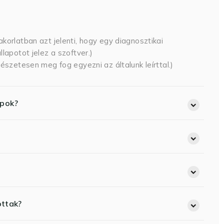
korlatban azt jelenti, hogy egy diagnosztikai
lapotot jelez a szoftver.)
észetesen meg fog egyezni az általunk leírttal.)
opok?
ottak?