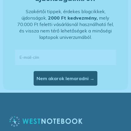
Szakértői tippek, érdekes blogcikkek,
újdonságok,
2000 Ft kedvezmény,
mely
70.000 Ft feletti vásárlásnál használható fel,
és vissza nem térő lehetőségek a minőségi
laptopok univerzumából.
E-mail-cím
Nem akarok lemaradni →