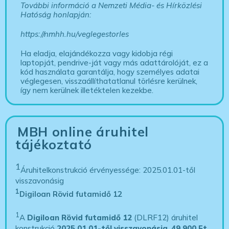
További információ a Nemzeti Média- és Hírközlési
Hatóság honlapján:
https://nmhh.hu/veglegestorles
Ha eladja, elajándékozza vagy kidobja régi
laptopját, pendrive-ját vagy más adattárolóját, ez a
kód használata garantálja, hogy személyes adatai
véglegesen, visszaállíthatatlanul törlésre kerülnek,
így nem kerülnek illetéktelen kezekbe.
MBH online áruhitel
tájékoztató
1
Áruhitelkonstrukció érvényessége: 2025.01.01-től
visszavonásig
1
Digiloan Rövid futamidő 12
1
A
Digiloan Rövid futamidő 12
(DLRF12) áruhitel
konstrukció
2025.01.01-től visszavonásig
,
49 900 Ft