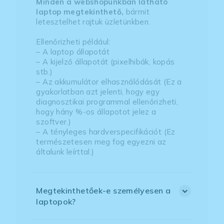
Minden a webshopunkban látható
laptop megtekinthető,
bármit
letesztelhet rajtuk üzletünkben.
Ellenőrizheti például:
– A laptop állapotát
– A kijelző állapotát (pixelhibák, kopás
stb.)
– Az akkumulátor elhasználódását (Ez a
gyakorlatban azt jelenti, hogy egy
diagnosztikai programmal ellenőrizheti,
hogy hány %-os állapotot jelez a
szoftver.)
– A tényleges hardverspecifikációt (Ez
természetesen meg fog egyezni az
általunk leírttal.)
Megtekinthetőek-e személyesen a
laptopok?