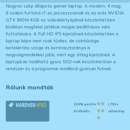
Nagyon szép állapotú gamer laptop. A modern, 4 mag,
8 szálon futtató i7-es processzornak és az erős NVIDIA
GTX 960M 4GB-os videókártyájának köszönhetően
kíválóan megfelel játékok magas beállításon való
futtatására. A Full HD IPS kijelzőnek köszönhetően a
laptop képe nem csak tűéles, de színhűsége.
betekintési szöge és kontrasztaránya is
nagyságrendekkel jobb, mint egy átlag kijelzőnek. A
laptopban található gyors SSD-nek köszönhetően a
rendszer és a programok rendkívül gyorsan futnak.
Rólunk mondták
100% pozitív
| 750+
értékelés
vélemény