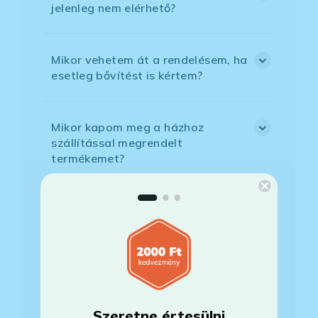
jelenleg nem elérhető?
Mikor vehetem át a rendelésem, ha
esetleg bővítést is kértem?
Mikor kapom meg a házhoz
szállítással megrendelt
termékemet?
Milyen szoftverek vannak előre
telepítve a laptopra?
Mit jelent, hogy magyar/magyar
kiosztású európai/külföldi kiosztású
a billentyűzet?
Szeretne értesülni