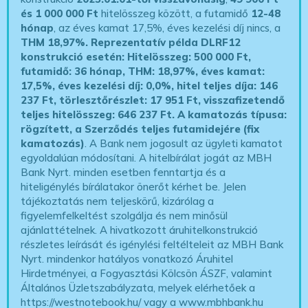
és 1 000 000 Ft
hitelösszeg között, a futamidő
12-48
hónap
, az éves kamat 17,5%, éves kezelési díj nincs, a
THM 18,97%.
Reprezentatív példa DLRF12
konstrukció esetén: Hitelösszeg: 500 000 Ft,
futamidő: 36 hónap, THM: 18,97%, éves kamat:
17,5%, éves kezelési díj: 0,0%, hitel teljes díja: 146
237 Ft, törlesztőrészlet: 17 951 Ft, visszafizetendő
teljes hitelösszeg: 646 237 Ft.
A kamatozás típusa:
rögzített, a Szerződés teljes futamidejére (fix
kamatozás)
. A Bank nem jogosult az ügyleti kamatot
egyoldalúan módosítani. A hitelbírálat jogát az MBH
Bank Nyrt. minden esetben fenntartja és a
hiteligénylés bírálatakor önerőt kérhet be. Jelen
tájékoztatás nem teljeskörű, kizárólag a
figyelemfelkeltést szolgálja és nem minősül
ajánlattételnek. A hivatkozott áruhitelkonstrukció
részletes leírását és igénylési feltélteleit az MBH Bank
Nyrt. mindenkor hatályos vonatkozó Áruhitel
Hirdetményei, a Fogyasztási Kölcsön ÁSZF, valamint
Általános Üzletszabályzata, melyek elérhetőek a
https://westnotebook.hu/
vagy a www.mbhbank.hu