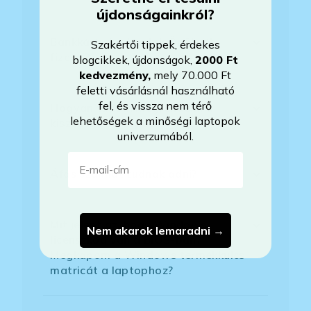
újdonságainkról?
Bankkártyával tudok Önöknél
Szakértői tippek, érdekes
fizetni?
blogcikkek, újdonságok,
2000 Ft
kedvezmény
,
mely 70.000 Ft
feletti vásárlásnál használható
fel, és vissza nem térő
Hogyan tudom megrendelni a
lehetőségek a minőségi laptopok
kiszemelt laptopot?
univerzumából.
E-mail-cím
Áfás számlát tudnak adni?
Mit jelent az, hogy Windows
Nem akarok lemaradni →
licenszkód van a BIOS-ban?
Megkapom a Windows termékkulcs
matricát a laptophoz?