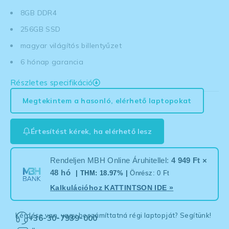
8GB DDR4
256GB SSD
magyar világítós billentyűzet
6 hónap garancia
Részletes specifikáció
Megtekintem a hasonló, elérhető laptopokat
Értesítést kérek, ha elérhető lesz
Rendeljen MBH Online Áruhitellel:
4 949 Ft ×
48 hó
| THM: 18.97% |
Önrész: 0 Ft
Kalkulációhoz
KATTINTSON IDE
»
Kérdése van, vagy beszámíttatná régi laptopját? Segítünk!
+36-30-7939-000