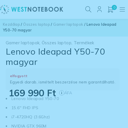
0
Kezdőlap
/
Összes laptop
/
Gamer laptopok
/ Lenovo Ideapad
Y50-70 magyar
Gamer laptopok
,
Összes laptop
,
Termékek
Lenovo Ideapad Y50-70
magyar
elfogyott
Egyedi darab, ismételt beszerzése nem garantálható.
169 990
Ft
ÁFA
i
Lenovo Ideapad Y50-70
15.6'' FHD IPS
i7-4720HQ (3.6Ghz)
NVIDIA GTX 960M