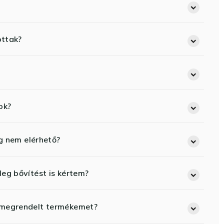
ottak?
ok?
eg nem elérhető?
eg bővítést is kértem?
 megrendelt termékemet?