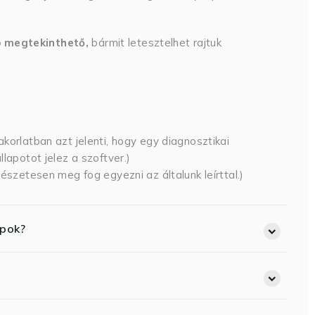
p megtekinthető,
bármit letesztelhet rajtuk
korlatban azt jelenti, hogy egy diagnosztikai
lapotot jelez a szoftver.)
észetesen meg fog egyezni az általunk leírttal.)
opok?