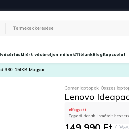
lvásárlás
Miért vásároljon nálunk?
Rólunk
Blog
Kapcsolat
ad 330-15IKB Magyar
Gamer laptopok
,
Összes lapto
Lenovo Ideapa
elfogyott
Egyedi darab, ismételt besze
149 990
Ft
ÁFA
i