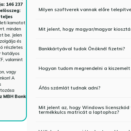
ja: 146 237
Milyen szoftverek vannak előre telepítv
telösszeg:
teljes
yleti kamatot
rt. minden
Mit jelent, hogy magyar/magyar kiosztás
t be. Jelen
zolgálja és
ió részletes
Bankkártyával tudok Önöknél fizetni?
r hatályos
F, valamint
Hogyan tudom megrendelni a kiszemelt
n, vagy
nkon! A
s
Áfás számlát tudnak adni?
ltozása
az MBH Bank
Mit jelent az, hogy Windows licenszk
termékkulcs matricát a laptophoz?