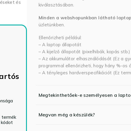
déseket és
kiválasztásában.
Minden a webshopunkban látható lapto
üzletünkben.
Ellenőrizheti például:
– A laptop állapotát
– A kijelző állapotát (pixelhibák, kopás stb.)
– Az akkumulátor elhasználódását (Ez a gya
programmal ellenőrizheti, hogy hány %-os ál
– A tényleges hardverspecifikációt (Ez term
artós
Megtekinthetőek-e személyesen a lapt
tonsága
Megvan még a készülék?
ó termék
ő kódot