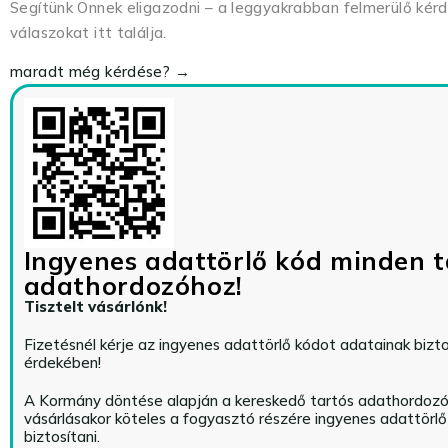
Segítünk Önnek eligazodni – a leggyakrabban felmerülő kér
válaszokat itt találja.
maradt még kérdése? →
Ingyenes adattörlő kód minden t
adathordozóhoz!
Tisztelt vásárlónk!
Fizetésnél kérje az ingyenes adattörlő kódot adatainak biz
érdekében!
A Kormány döntése alapján a kereskedő tartós adathordoz
vásárlásakor köteles a fogyasztó részére ingyenes adattörl
biztosítani.