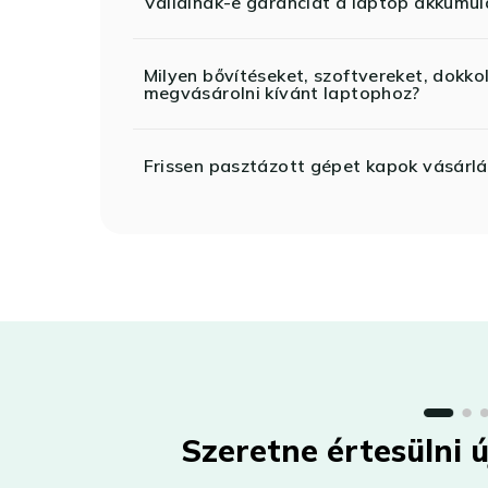
Vállalnak-e garanciát a laptop akkumul
Milyen bővítéseket, szoftvereket, dokko
megvásárolni kívánt laptophoz?
Frissen pasztázott gépet kapok vásárlá
Szeretne értesülni 