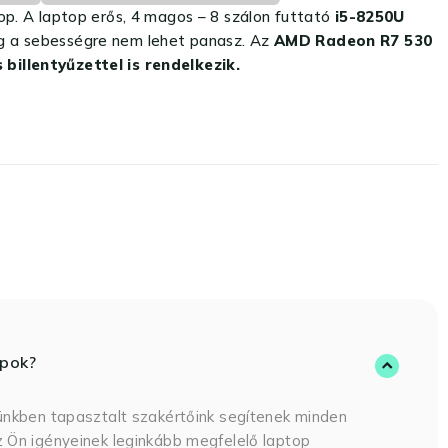
op. A laptop erős, 4 magos – 8 szálon futtató
i5-8250U
dig a sebességre nem lehet panasz. Az
AMD Radeon R7 530
billentyűzettel is rendelkezik.
opok?
ünkben tapasztalt szakértőink segítenek minden
 Ön igényeinek leginkább megfelelő laptop