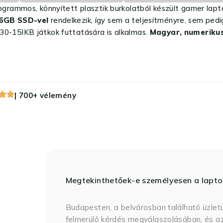
ogrammos, könnyített plasztik burkolatból készült gamer lapt
6GB SSD-vel
rendelkezik, így sem a teljesítményre, sem pe
0-15IKB játkok futtatására is alkalmas.
Magyar, numerikus 
| 700+ vélemény
Megtekinthetőek-e személyesen a lapt
Budapesten, a belvárosban található üzlet
felmerülő kérdés megválaszolásában, és az