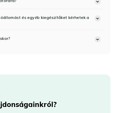
átorára?
lóállomást és egyéb kiegészítőket kérhetek a
skor?
újdonságainkról?