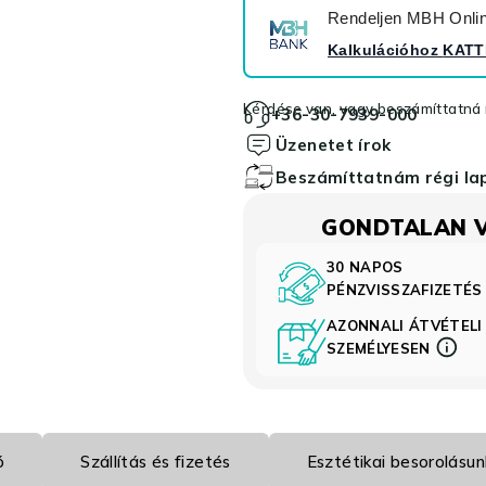
Rendeljen MBH Online
Kalkulációhoz
KATT
Kérdése van, vagy beszámíttatná r
+36-30-7939-000
Üzenetet írok
Beszámíttatnám régi l
GONDTALAN 
30 NAPOS
PÉNZVISSZAFIZETÉ
AZONNALI ÁTVÉTELI
SZEMÉLYESEN
ó
Szállítás és fizetés
Esztétikai besorolásun