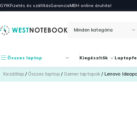
GYIK
Fizetés és szállítás
Garancia
MBH online áruhitel
Összes laptop
Kiegészítők
Laptopfe
Kezdőlap
/
Összes laptop
/
Gamer laptopok
/ Lenovo Ideap