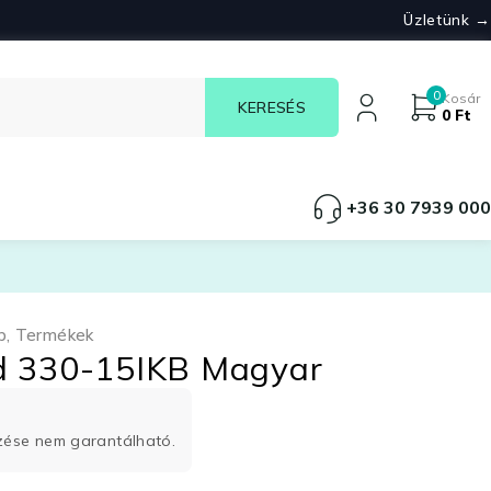
Üzletünk →
0
Kosár
0
Ft
+36 30 7939 000
p
,
Termékek
d 330-15IKB Magyar
rzése nem garantálható.