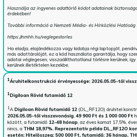
Használja az ingyenes adattörlő kódot adatainak biztonság
érdekében!
További információ a Nemzeti Média- és Hírközlési Hatóság
https://nmhh.hu/veglegestorles
Ha eladja, elajándékozza vagy kidobja régi laptopját, pendri
más adattárolóját, ez a kód használata garantálja, hogy sz
adatai véglegesen, visszaállíthatatlanul törlésre kerülnek, íg
kerülnek illetéktelen kezekbe.
1
Áruhitelkonstrukció érvényessége: 2026.05.05-től viss
1
Digiloan Rövid futamidő 12
1
A
Digiloan Rövid futamidő 12
(DL_RF12O) áruhitel konstr
2026.05.05-től visszavonásig
,
49 900 Ft és 1 000 000 Ft
h
között, a futamidő
12-48 hónap
, az éves kamat 17,5%, éves 
nincs, a
THM 18,97%.
Reprezentatív példa DL_RF12O kon
esetén: Hitelösszeg: 500 000 Ft, futamidő: 36 hónap, T