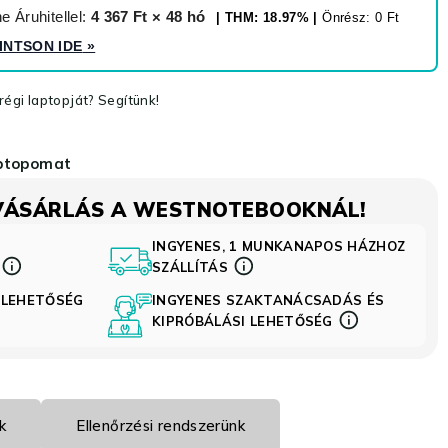
 Áruhitellel:
4 367 Ft × 48 hó
| THM: 18.97% |
Önrész: 0 Ft
INTSON IDE
»
égi laptopját? Segítünk!
aptopomat
VÁSÁRLÁS A WESTNOTEBOOKNÁL!
INGYENES, 1 MUNKANAPOS HÁZHOZ
S
SZÁLLÍTÁS
 LEHETŐSÉG
INGYENES SZAKTANÁCSADÁS ÉS
KIPRÓBÁLÁSI LEHETŐSÉG
k
Ellenőrzési rendszerünk