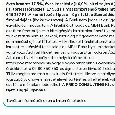
éves kamat: 17,5%, éves kezelési díj: 0,0%, hitel teljes dí
Ft, törlesztőrészlet: 17 951 Ft, visszafizetendő teljes hi
646 237 Ft.
A kamatozás típusa: rögzített, a Szerződés 
futamidejére (fix kamatozás)
. A Bank nem jogosult az üg
egyoldalúan módosítani. A hitelbírálat jogát az MBH Bank Ny
esetben fenntartja és a hiteligénylés bírálatakor önerőt kérhe
tájékoztatás nem teljeskörű, kizárólag a figyelemfelkeltést s
nem minősül ajánlattételnek. A hivatkozott áruhitelkonstrukc
leírását és igénylési feltélteleit az MBH Bank Nyrt. mindenko
vonatkozó Áruhitel Hirdetményei, a Fogyasztási Kölcsön ÁSZ
Általános Üzletszabályzata, melyek elérhetőek a
https://westnotebook.hu/
vagy a www.mbhbank.hu weboldalo
érdeklődhet a 06 80 350 350-es díjmentesen hívható Teleba
THM meghatározása az aktuális feltételek, illetve a hatályo
jogszabályok figyelembevételével történt és a feltételek vá
esetén a mértéke módosulhat.
A FRIKO CONSULTING Kft 
Nyrt. függő ügynöke
.
További információk
ezen a linken
érhetőek el.