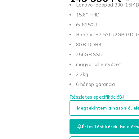
Lenovo Ideapad 330-15IKB
15.6'' FHD
i5-8250U
Radeon R7 530 (2GB GDD
8GB DDR4
256GB SSD
magyar billentyűzet
2.2kg
6 hónap garancia
Részletes specifikáció
Megtekintem a hasonló, el
Értesítést kérek, ha elérh