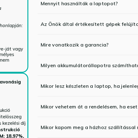
Mennyit használták a laptopot?
a
Az Önök által értékesített gépek felújít
 honlapján:
Mire vonatkozik a garancia?
ve-ját vagy
emélyes
y nem
Milyen akkumulátorállapotra számíthat
zavonásig
Mikor lesz készleten a laptop, ha jelenl
Mikor vehetem át a rendelésem, ha esetl
ukció
itelösszeg
kezelési díj
Mikor kapom meg a házhoz szállítással
strukció
HM: 18,97%,