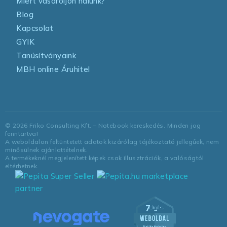
Miért vásároljon nálunk?
Blog
Kapcsolat
GYIK
Tanúsítványaink
MBH online Áruhitel
©
2026
Friko Consulting Kft. – Notebook kereskedés. Minden jog
fenntartva!
A weboldalon feltüntetett adatok kizárólag tájékoztató jellegűek, nem
minősülnek ajánlattételnek.
A termékeknél megjelenített képek csak illusztrációk, a valóságtól
eltérhetnek.
marketplace
partner