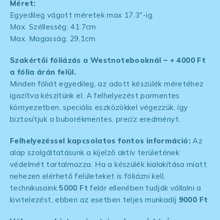
Méret:
Egyedileg vágott méretek max 17.3″-ig.
Max. Széllesség: 41.7cm
Max. Magasság: 29,1cm
Szakértői fóliázás a Westnotebooknál – + 4000 Ft
a fólia árán felül.
Minden fóliát egyedileg, az adott készülék méretéhez
igazítva készítünk el. A felhelyezést pormentes
környezetben, speciális eszközökkel végezzük, így
biztosítjuk a buborékmentes, precíz eredményt.
Felhelyezéssel kapcsolatos fontos információ:
Az
alap szolgáltatásunk a kijelző aktív területének
védelmét tartalmazza. Ha a készülék kialakítása miatt
nehezen elérhető felületeket is fóliázni kell,
technikusaink
5000 Ft
felár ellenében tudják vállalni a
kivitelezést, ebben az esetben teljes munkadíj
9000 Ft