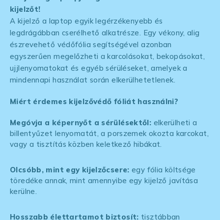
kijelzőt!
A kijelző a laptop egyik legérzékenyebb és
legdrágábban cserélhető alkatrésze. Egy vékony, alig
észrevehető védőfólia segítségével azonban
egyszerűen megelőzheti a karcolásokat, bekopásokat,
ujjlenyomatokat és egyéb sérüléseket, amelyek a
mindennapi használat során elkerülhetetlenek.
Miért érdemes kijelzővédő fóliát használni?
Megóvja a képernyőt a sérülésektől:
elkerülheti a
billentyűzet lenyomatát, a porszemek okozta karcokat,
vagy a tisztítás közben keletkező hibákat.
Olcsóbb, mint egy kijelzőcsere:
egy fólia költsége
töredéke annak, mint amennyibe egy kijelző javítása
kerülne.
Hosszabb élettartamot biztosít:
tisztábban