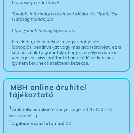
biztonsága érdekében!
További információ a Nemzeti Média- és Hírközlési
Hatóság honlapján:
https://nmhh.hu/veglegestorles
Ha eladja, elajándékozza vagy kidobja régi
laptopját, pendrive-ját vagy más adattárolóját, ez a
kód használata garantálja, hogy személyes adatai
véglegesen, visszaállíthatatlanul törlésre kerülnek,
így nem kerülnek illetéktelen kezekbe.
MBH online áruhitel
tájékoztató
1
Áruhitelkonstrukció érvényessége: 2025.01.01-től
visszavonásig
1
Digiloan Rövid futamidő 12