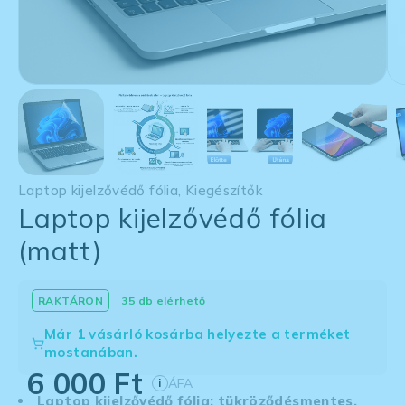
Laptop kijelzővédő fólia
,
Kiegészítők
Laptop kijelzővédő fólia
(matt)
35 db elérhető
Már 1 vásárló kosárba helyezte a terméket
mostanában.
6 000
Ft
ÁFA
i
Laptop kijelzővédő fólia: tükröződésmentes,