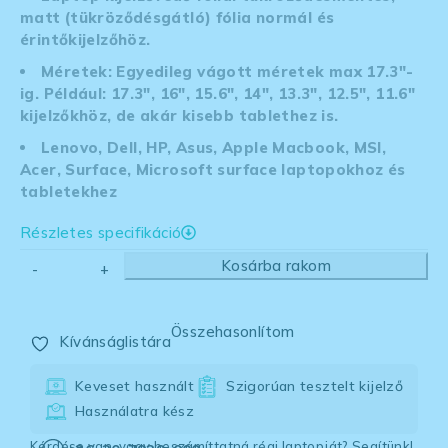
matt (tükröződésgátló) fólia normál és
érintőkijelzőhöz.
Méretek: Egyedileg vágott méretek max 17.3″-
ig. Például: 17.3″, 16″, 15.6″, 14″, 13.3″, 12.5″, 11.6″
kijelzőkhöz, de akár kisebb tablethez is.
Lenovo, Dell, HP, Asus, Apple Macbook, MSI,
Acer, Surface, Microsoft surface laptopokhoz és
tabletekhez
Részletes specifikáció
Kosárba rakom
Összehasonlítom
Kívánságlistára
Keveset használt
Szigorúan tesztelt kijelző
Használatra kész
Kérdése van, vagy beszámíttatná régi laptopját? Segítünk!