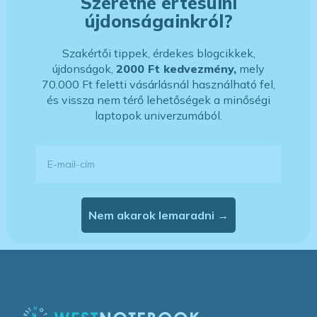
Szeretne értesülni
újdonságainkról?
Szakértői tippek, érdekes blogcikkek,
újdonságok,
2000 Ft kedvezmény,
mely
70.000 Ft feletti vásárlásnál használható fel,
és vissza nem térő lehetőségek a minőségi
laptopok univerzumából.
E-mail-cím
Nem akarok lemaradni →