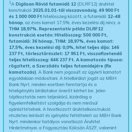
1
A
Digiloan Rövid futamidő 12
(DLRF12) áruhitel
konstrukció
2025.01.01-től visszavonásig
,
49 900 Ft
és 1 000 000 Ft
hitelösszeg között, a futamidő
12-48
hónap
, az éves kamat 17,5%, éves kezelési díj nincs, a
THM 18,97%.
Reprezentatív példa DLRF12
konstrukció esetén: Hitelösszeg: 500 000 Ft,
futamidő: 36 hónap, THM: 18,97%, éves kamat:
17,5%, éves kezelési díj: 0,0%, hitel teljes díja: 146
237 Ft, törlesztőrészlet: 17 951 Ft, visszafizetendő
teljes hitelösszeg: 646 237 Ft.
A kamatozás típusa:
rögzített, a Szerződés teljes futamidejére (fix
kamatozás)
. A Bank nem jogosult az ügyleti kamatot
egyoldalúan módosítani. A hitelbírálat jogát az MBH
Bank Nyrt. minden esetben fenntartja és a
hiteligénylés bírálatakor önerőt kérhet be. Jelen
tájékoztatás nem teljeskörű, kizárólag a
figyelemfelkeltést szolgálja és nem minősül
ajánlattételnek. A hivatkozott áruhitelkonstrukció
részletes leírását és igénylési feltélteleit az MBH Bank
Nyrt. mindenkor hatályos vonatkozó Áruhitel
Hirdetményei, a Fogyasztási Kölcsön ÁSZF, valamint