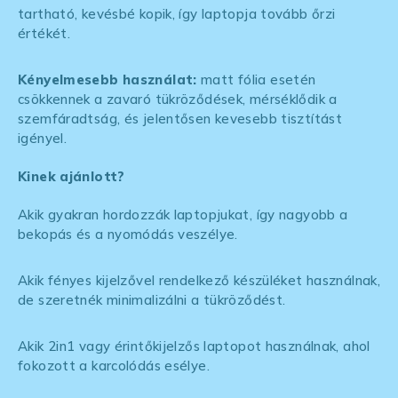
tartható, kevésbé kopik, így laptopja tovább őrzi
értékét.
Kényelmesebb használat:
matt fólia esetén
csökkennek a zavaró tükröződések, mérséklődik a
szemfáradtság, és jelentősen kevesebb tisztítást
igényel.
Kinek ajánlott?
Akik gyakran hordozzák laptopjukat, így nagyobb a
bekopás és a nyomódás veszélye.
Akik fényes kijelzővel rendelkező készüléket használnak,
de szeretnék minimalizálni a tükröződést.
Akik 2in1 vagy érintőkijelzős laptopot használnak, ahol
fokozott a karcolódás esélye.