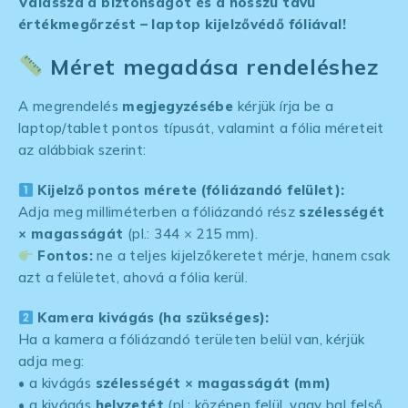
Válassza a biztonságot és a hosszú távú
értékmegőrzést – laptop kijelzővédő fóliával!
Méret megadása rendeléshez
A megrendelés
megjegyzésébe
kérjük írja be a
laptop/tablet pontos típusát, valamint a fólia méreteit
az alábbiak szerint:
Kijelző pontos mérete (fóliázandó felület):
Adja meg milliméterben a fóliázandó rész
szélességét
× magasságát
(pl.: 344 × 215 mm).
Fontos:
ne a teljes kijelzőkeretet mérje, hanem csak
azt a felületet, ahová a fólia kerül.
Kamera kivágás (ha szükséges):
Ha a kamera a fóliázandó területen belül van, kérjük
adja meg:
• a kivágás
szélességét × magasságát (mm)
• a kivágás
helyzetét
(pl.: középen felül, vagy bal felső