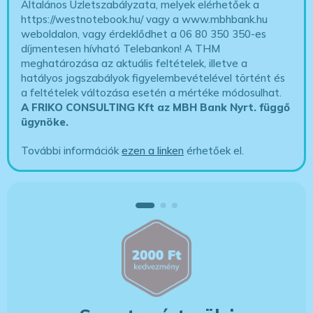
Általános Üzletszabályzata, melyek elérhetőek a
https://westnotebook.hu/
vagy a www.mbhbank.hu
weboldalon, vagy érdeklődhet a 06 80 350 350-es
díjmentesen hívható Telebankon! A THM
meghatározása az aktuális feltételek, illetve a
hatályos jogszabályok figyelembevételével történt és
a feltételek változása esetén a mértéke módosulhat.
A FRIKO CONSULTING Kft az MBH Bank Nyrt. függő
ügynöke
.
További információk
ezen a linken
érhetőek el.