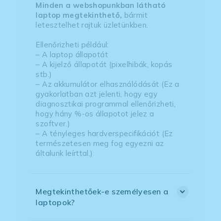
Minden a webshopunkban látható
laptop megtekinthető,
bármit
letesztelhet rajtuk üzletünkben.
Ellenőrizheti például:
– A laptop állapotát
– A kijelző állapotát (pixelhibák, kopás
stb.)
– Az akkumulátor elhasználódását (Ez a
gyakorlatban azt jelenti, hogy egy
diagnosztikai programmal ellenőrizheti,
hogy hány %-os állapotot jelez a
szoftver.)
– A tényleges hardverspecifikációt (Ez
természetesen meg fog egyezni az
általunk leírttal.)
Megtekinthetőek-e személyesen a
laptopok?