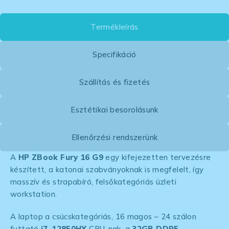
Termékleírás
Specifikáció
Szállítás és fizetés
Esztétikai besorolásunk
Ellenőrzési rendszerünk
A
HP ZBook Fury 16 G9
egy kifejezetten tervezésre
készített, a katonai szabványoknak is megfelelt, így
masszív és strapabíró, felsőkategóriás üzleti
workstation.
A laptop a csúcskategóriás, 16 magos – 24 szálon
futtató
i7-12850HX
CPU-nak, a
32GB DDR5