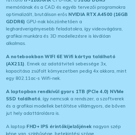
memóriának és a CAD és egyéb tervezői programokra
optimalizált, brutálisan erős
NVIDIA RTX A4500 (16GB
GDDR6)
GPU-nak köszönhetően a
leghardverigényesebb feladatokra, így videovágásra,
grafikai munkára és 3D modellezésre is kiválóan
alkalmas.
A notebookban WIFI 6E Wifi kártya található
(AX211)
. Ennek az adatátviteli sebessége 3x,
kapacitása zsúfolt környezetben pedig 4x akkora, mint
egy 802.11ac-s Wifi-nek.
A laptopban rendkívül gyors 1TB (PCIe 4.0) NVMe
SSD található
, így nemcsak a rendszer, a szoftverek
és a grafikai modellek betöltése villámgyors, de bőven
jut hely adattárolásra is.
A laptop
FHD+ IPS érintőkijelzőjének
nagyon szép
képe van, színhűsége, betekintési szöge,