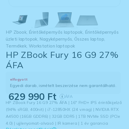
HP Zbook
,
Érintőképernyős laptopok
,
Érintőképernyős
üzleti laptopok
,
Nagyképernyős
,
Összes laptop
,
Termékek
,
Workstation laptopok
HP ZBook Fury 16 G9 27%
ÁFA
elfogyott
Egyedi darab, ismételt beszerzése nem garantálható.
629 990
Ft
ÁFA
i
HP ZBook Fury 16 G9 27% ÁFA | 16″ FHD+ IPS érintőkijelző
(94% sRGB, 400nit) | i7-12850HX (24 v.mag) | NVIDIA RTX
A4500 (16GB GDDR6) | 32GB DDR5 | 1TB NVMe SSD (PCIe
4.0) | ujjlenyomat-olvasó | IR kamera | 1 év garancia