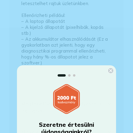
letesztelhet rajtuk üzletünkben.
Ellenőrizheti például:
– A laptop állapotát
– A kijelző állapotát (pixelhibák, kopás
stb.)
– Az akkumulátor elhasználódását (Ez a
gyakorlatban azt jelenti, hogy egy
diagnosztikai programmal ellenőrizheti,
hogy hány %-os állapotot jelez a
szoftver.)
– A tényleges hardverspecifikációt (Ez
természetesen meg fog egyezni az
általunk leírttal.)
Megtekinthetőek-e személyesen a
laptopok?
Szeretne értesülni
újdonságainkról?
Megvan még a készülék?