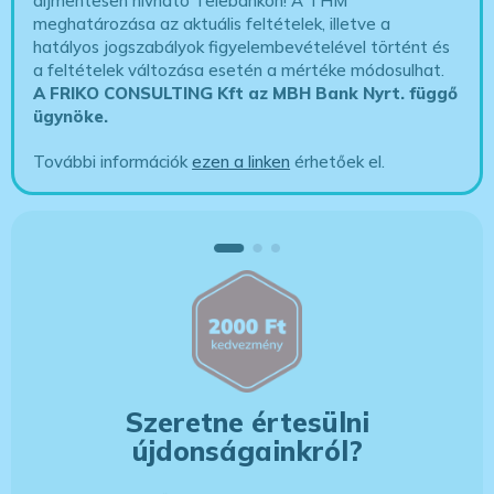
díjmentesen hívható Telebankon! A THM
meghatározása az aktuális feltételek, illetve a
hatályos jogszabályok figyelembevételével történt és
a feltételek változása esetén a mértéke módosulhat.
A FRIKO CONSULTING Kft az MBH Bank Nyrt. függő
ügynöke
.
További információk
ezen a linken
érhetőek el.
Szeretne értesülni
újdonságainkról?