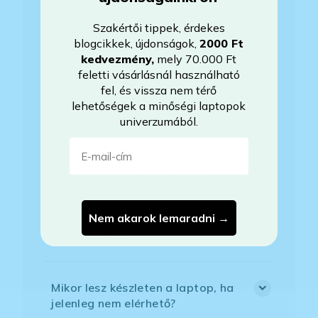
Szakértői tippek, érdekes
blogcikkek, újdonságok,
2000 Ft
Mennyit használták a laptopot?
kedvezmény
,
mely 70.000 Ft
feletti vásárlásnál használható
fel, és vissza nem térő
Az Önök által értékesített gépek
lehetőségek a minőségi laptopok
felújítottak?
univerzumából.
E-mail-cím
Mire vonatkozik a garancia?
Nem akarok lemaradni →
Milyen akkumulátorállapotra
számíthatok?
Mikor lesz készleten a laptop, ha
jelenleg nem elérhető?