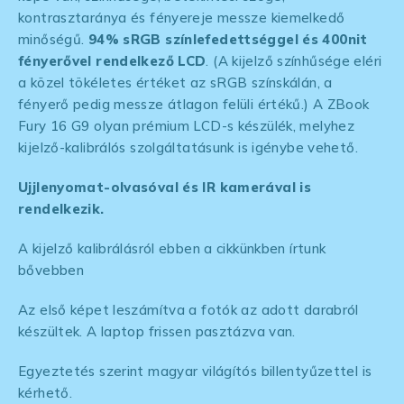
kontrasztaránya és fényereje messze kiemelkedő
minőségű.
94% sRGB színlefedettséggel és 400nit
fényerővel rendelkező LCD
. (A kijelző színhűsége eléri
a közel tökéletes értéket az sRGB színskálán, a
fényerő pedig messze átlagon felüli értékű.) A ZBook
Fury 16 G9 olyan prémium LCD-s készülék, melyhez
kijelző-kalibrálós szolgáltatásunk is igénybe vehető.
Ujjlenyomat-olvasóval és IR kamerával is
rendelkezik.
A kijelző kalibrálásról ebben a cikkünkben írtunk
bővebben
Az első képet leszámítva a fotók az adott darabról
készültek. A laptop frissen pasztázva van.
Egyeztetés szerint magyar világítós billentyűzettel is
kérhető.