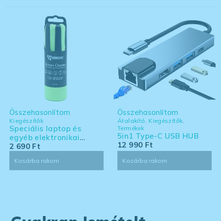
Összehasonlítom
Összehasonlítom
Kiegészítők
Átalakító
,
Kiegészítők
,
Speciális laptop és
Termékek
5in1 Type-C USB HUB
egyéb elektronikai
12 990
Ft
eszköz tisztító készlet -
2 690
Ft
nagy kiszerelés
Kosárba rakom
Kosárba rakom