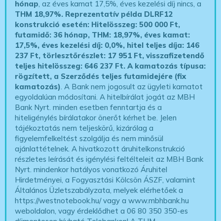
hónap
, az éves kamat 17,5%, éves kezelési díj nincs, a
THM 18,97%.
Reprezentatív példa DLRF12
konstrukció esetén: Hitelösszeg: 500 000 Ft,
futamidő: 36 hónap, THM: 18,97%, éves kamat:
17,5%, éves kezelési díj: 0,0%, hitel teljes díja: 146
237 Ft, törlesztőrészlet: 17 951 Ft, visszafizetendő
teljes hitelösszeg: 646 237 Ft.
A kamatozás típusa:
rögzített, a Szerződés teljes futamidejére (fix
kamatozás)
. A Bank nem jogosult az ügyleti kamatot
egyoldalúan módosítani. A hitelbírálat jogát az MBH
Bank Nyrt. minden esetben fenntartja és a
hiteligénylés bírálatakor önerőt kérhet be. Jelen
tájékoztatás nem teljeskörű, kizárólag a
figyelemfelkeltést szolgálja és nem minősül
ajánlattételnek. A hivatkozott áruhitelkonstrukció
részletes leírását és igénylési feltélteleit az MBH Bank
Nyrt. mindenkor hatályos vonatkozó Áruhitel
Hirdetményei, a Fogyasztási Kölcsön ÁSZF, valamint
Általános Üzletszabályzata, melyek elérhetőek a
https://westnotebook.hu/
vagy a www.mbhbank.hu
weboldalon, vagy érdeklődhet a 06 80 350 350-es