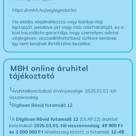
https://nmhh.hu/veglegestorles
Ha eladja, elajándékozza vagy kidobja régi
laptopját, pendrive-ját vagy más adattárolóját, ez a
kód használata garantálja, hogy személyes adatai
véglegesen, visszaállíthatatlanul törlésre kerülnek,
így nem kerülnek illetéktelen kezekbe.
MBH online áruhitel
tájékoztató
1
Áruhitelkonstrukció érvényessége: 2025.01.01-től
visszavonásig
1
Digiloan Rövid futamidő 12
1
A
Digiloan Rövid futamidő 12
(DLRF12) áruhitel
konstrukció
2025.01.01-től visszavonásig
,
49 900 Ft
és 1 000 000 Ft
hitelösszeg között, a futamidő
12-48