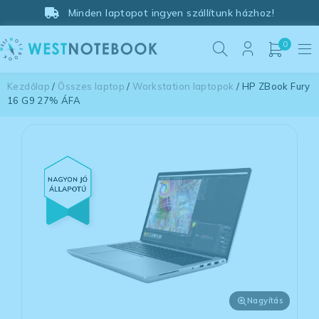
Minden laptopot ingyen szállítunk házhoz!
0
Kezdőlap
/
Összes laptop
/
Workstation laptopok
/ HP ZBook Fury
16 G9 27% ÁFA
Nagyítás