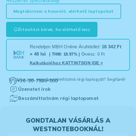
Részletes specifikáció
Megtekintem a hasonló, elérhető laptopokat
Értesítést kérek, ha elérhető lesz
Rendeljen MBH Online Áruhitellel:
18 342 Ft
× 48 hó
| THM: 18.97% |
Önrész: 0 Ft
Kalkulációhoz
KATTINTSON IDE
»
Kérdése van, vagy beszámíttatná régi laptopját? Segítünk!
+36-30-7939-000
Üzenetet írok
Beszámíttatnám régi laptopomat
GONDTALAN VÁSÁRLÁS A
WESTNOTEBOOKNÁL!