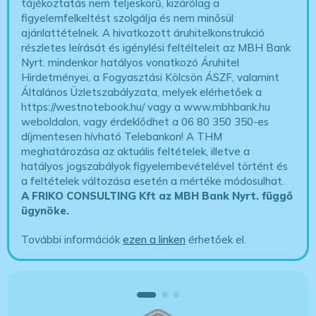
tájékoztatás nem teljeskörű, kizárólag a
figyelemfelkeltést szolgálja és nem minősül
ajánlattételnek. A hivatkozott áruhitelkonstrukció
részletes leírását és igénylési feltélteleit az MBH Bank
Nyrt. mindenkor hatályos vonatkozó Áruhitel
Hirdetményei, a Fogyasztási Kölcsön ÁSZF, valamint
Általános Üzletszabályzata, melyek elérhetőek a
https://westnotebook.hu/
vagy a www.mbhbank.hu
weboldalon, vagy érdeklődhet a 06 80 350 350-es
díjmentesen hívható Telebankon! A THM
meghatározása az aktuális feltételek, illetve a
hatályos jogszabályok figyelembevételével történt és
a feltételek változása esetén a mértéke módosulhat.
A FRIKO CONSULTING Kft az MBH Bank Nyrt. függő
ügynöke
.
További információk
ezen a linken
érhetőek el.