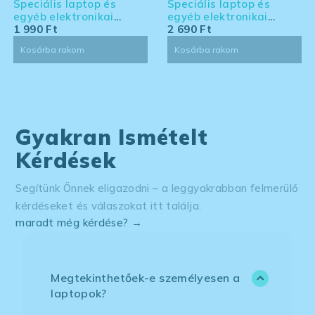
Speciális laptop és
Speciális laptop és
egyéb elektronikai
egyéb elektronikai
eszköz tisztító készlet -
1 990
Ft
eszköz tisztító készlet -
2 690
Ft
kis kiszerelés
nagy kiszerelés
Kosárba rakom
Kosárba rakom
Gyakran Ismételt
Kérdések
Segítünk Önnek eligazodni – a leggyakrabban felmerülő
kérdéseket és válaszokat itt találja.
maradt még kérdése? →
Megtekinthetőek-e személyesen a
laptopok?