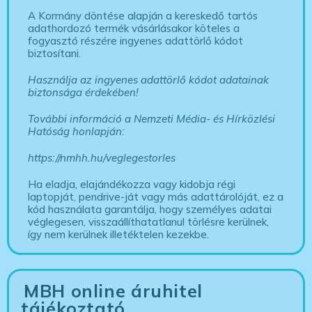
A Kormány döntése alapján a kereskedő tartós
adathordozó termék vásárlásakor köteles a
fogyasztó részére ingyenes adattörlő kódot
biztosítani.
Használja az ingyenes adattörlő kódot adatainak
biztonsága érdekében!
További információ a Nemzeti Média- és Hírközlési
Hatóság honlapján:
https://nmhh.hu/veglegestorles
Ha eladja, elajándékozza vagy kidobja régi
laptopját, pendrive-ját vagy más adattárolóját, ez a
kód használata garantálja, hogy személyes adatai
véglegesen, visszaállíthatatlanul törlésre kerülnek,
így nem kerülnek illetéktelen kezekbe.
MBH online áruhitel
tájékoztató