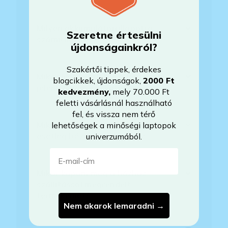
Milyen akkumulátorállapotra
Szeretne értesülni
számíthatok?
újdonságainkról?
Szakértői tippek, érdekes
Mikor lesz készleten a laptop, ha
blogcikkek, újdonságok,
2000 Ft
jelenleg nem elérhető?
kedvezmény
,
mely 70.000 Ft
feletti vásárlásnál használható
fel, és vissza nem térő
Mikor vehetem át a rendelésem, ha
lehetőségek a minőségi laptopok
esetleg bővítést is kértem?
univerzumából.
E-mail-cím
Mikor kapom meg a házhoz
szállítással megrendelt
termékemet?
Nem akarok lemaradni →