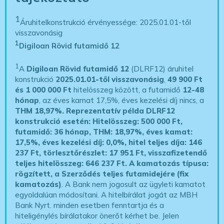
1
Áruhitelkonstrukció érvényessége: 2025.01.01-től
visszavonásig
1
Digiloan Rövid futamidő 12
1
A
Digiloan Rövid futamidő 12
(DLRF12) áruhitel
konstrukció
2025.01.01-től visszavonásig
,
49 900 Ft
és 1 000 000 Ft
hitelösszeg között, a futamidő
12-48
hónap
, az éves kamat 17,5%, éves kezelési díj nincs, a
THM 18,97%.
Reprezentatív példa DLRF12
konstrukció esetén: Hitelösszeg: 500 000 Ft,
futamidő: 36 hónap, THM: 18,97%, éves kamat:
17,5%, éves kezelési díj: 0,0%, hitel teljes díja: 146
237 Ft, törlesztőrészlet: 17 951 Ft, visszafizetendő
teljes hitelösszeg: 646 237 Ft.
A kamatozás típusa:
rögzített, a Szerződés teljes futamidejére (fix
kamatozás)
. A Bank nem jogosult az ügyleti kamatot
egyoldalúan módosítani. A hitelbírálat jogát az MBH
Bank Nyrt. minden esetben fenntartja és a
hiteligénylés bírálatakor önerőt kérhet be. Jelen