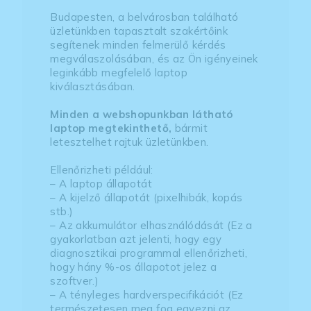
Budapesten, a belvárosban található
üzletünkben tapasztalt szakértőink
segítenek minden felmerülő kérdés
megválaszolásában, és az Ön igényeinek
leginkább megfelelő laptop
kiválasztásában.
Minden a webshopunkban látható
laptop megtekinthető,
bármit
letesztelhet rajtuk üzletünkben.
Ellenőrizheti például:
– A laptop állapotát
– A kijelző állapotát (pixelhibák, kopás
stb.)
– Az akkumulátor elhasználódását (Ez a
gyakorlatban azt jelenti, hogy egy
diagnosztikai programmal ellenőrizheti,
hogy hány %-os állapotot jelez a
szoftver.)
– A tényleges hardverspecifikációt (Ez
természetesen meg fog egyezni az