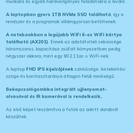
munkára és egyéb hardverigényes feladatokra is kiváló.
A laptopban gyors 1TB NVMe SSD található
, így a
rendszer és a programok villámgyorsan betöltenek.
A notebookban a legújabb WiFi 6-os WiFi kártya
található (AX201)
. Ennek az adatátviteli sebessége
háromszoros, kapacitása zsúfolt környezetben pedig
négyszer akkora, mint egy 802.11ac-s WiFi-nek.
A laptop
FHD IPS kijelzőjének
színhűsége, betekintési
szöge és kontrasztaránya átlagon felüli minőségű.
Bekapcsológombba integrált ujjlenyomat-
olvasóval és IR kamerával is rendelkezik.
Az első képet leszámítva a fotók az adott darabról
készültek.