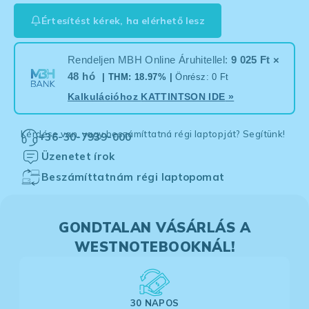
Értesítést kérek, ha elérhető lesz
Rendeljen MBH Online Áruhitellel:
9 025 Ft ×
48 hó
| THM: 18.97% |
Önrész: 0 Ft
Kalkulációhoz
KATTINTSON IDE
»
Kérdése van, vagy beszámíttatná régi laptopját? Segítünk!
+36-30-7939-000
Üzenetet írok
Beszámíttatnám régi laptopomat
GONDTALAN VÁSÁRLÁS A
WESTNOTEBOOKNÁL!
30 NAPOS