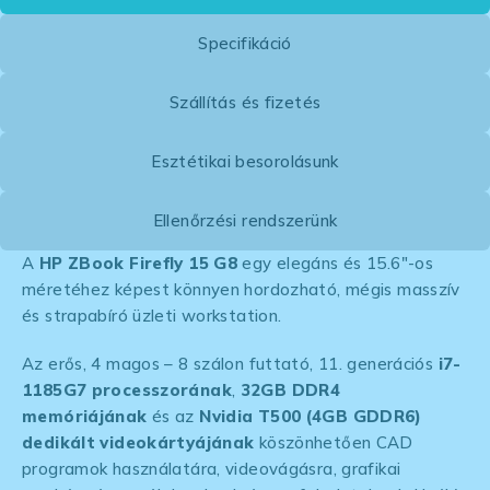
Specifikáció
Szállítás és fizetés
Esztétikai besorolásunk
Ellenőrzési rendszerünk
A
HP ZBook Firefly 15 G8
egy elegáns és 15.6″-os
méretéhez képest könnyen hordozható, mégis masszív
és strapabíró üzleti workstation.
Az erős, 4 magos – 8 szálon futtató, 11. generációs
i7-
1185G7 processzorának
,
32GB DDR4
memóriájának
és az
Nvidia T500 (4GB GDDR6)
dedikált videokártyájának
köszönhetően CAD
programok használatára, videovágásra, grafikai