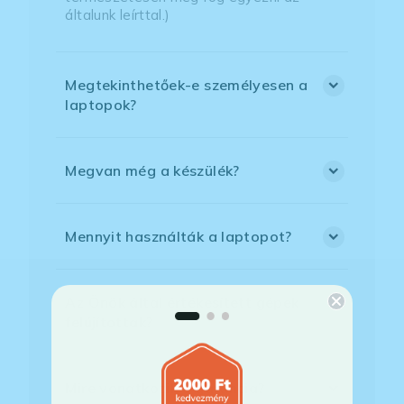
általunk leírttal.)
Megtekinthetőek-e személyesen a
laptopok?
Megvan még a készülék?
Mennyit használták a laptopot?
Az Önök által értékesített gépek
felújítottak?
Mire vonatkozik a garancia?