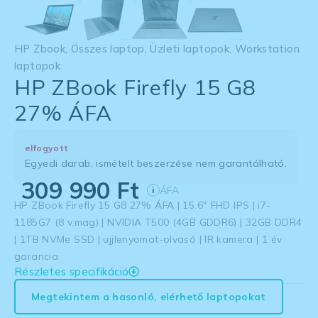
HP Zbook
,
Összes laptop
,
Üzleti laptopok
,
Workstation
laptopok
HP ZBook Firefly 15 G8
27% ÁFA
elfogyott
Egyedi darab, ismételt beszerzése nem garantálható.
309 990
Ft
ÁFA
i
HP ZBook Firefly 15 G8 27% ÁFA | 15.6″ FHD IPS | i7-
1185G7 (8 v.mag) | NVIDIA T500 (4GB GDDR6) | 32GB DDR4
| 1TB NVMe SSD | ujjlenyomat-olvasó | IR kamera | 1 év
garancia
Részletes specifikáció
Megtekintem a hasonló, elérhető laptopokat