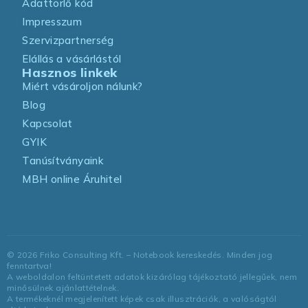
Adattörlő kód
Impresszum
Szervizpartnerség
Elállás a vásárlástól
Hasznos linkek
Miért vásároljon nálunk?
Blog
Kapcsolat
GYIK
Tanúsítványaink
MBH online Áruhitel
©
2026
Friko Consulting Kft. – Notebook kereskedés. Minden jog
fenntartva!
A weboldalon feltüntetett adatok kizárólag tájékoztató jellegűek, nem
minősülnek ajánlattételnek.
A termékeknél megjelenített képek csak illusztrációk, a valóságtól