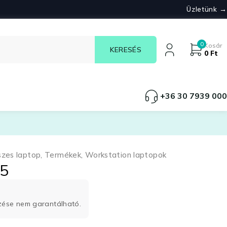
Üzletünk →
0
Kosár
0
Ft
+36 30 7939 000
szes laptop
,
Termékek
,
Workstation laptopok
G5
rzése nem garantálható.