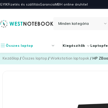
GYIK
Fizetés és szállítás
Garancia
MBH online áruhitel
Összes laptop
Kiegészítők
Laptopfe
Kezdőlap
/
Összes laptop
/
Workstation laptopok
/ HP ZBoo