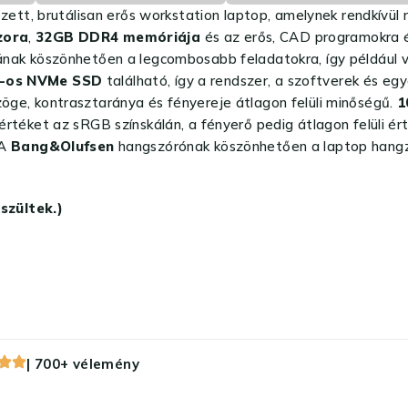
ett, brutálisan erős workstation laptop, amelynek rendkívül 
zora
,
32GB DDR4 memóriája
és az erős, CAD programokra é
ának köszönhetően a legcombosabb feladatokra, így például v
-os NVMe SSD
található, így a rendszer, a szoftverek és eg
zöge, kontrasztaránya és fényereje átlagon felüli minőségű.
1
s értéket az sRGB színskálán, a fényerő pedig átlagon felüli é
 A
Bang&Olufsen
hangszórónak köszönhetően a laptop hangzá
szültek.)
| 700+ vélemény