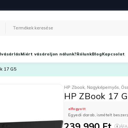
lvásárlás
Miért vásároljon nálunk?
Rólunk
Blog
Kapcsolat
k 17 G5
HP Zbook
,
Nagyképernyős
,
Ös
HP ZBook 17 
elfogyott
Egyedi darab, ismételt besze
239 990
Ft
ÁFA
i