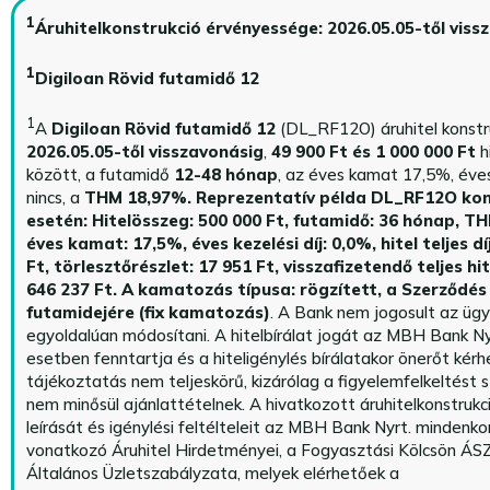
1
Áruhitelkonstrukció érvényessége: 2026.05.05-től viss
1
Digiloan Rövid futamidő 12
1
A
Digiloan Rövid futamidő 12
(DL_RF12O) áruhitel konstr
2026.05.05-től visszavonásig
,
49 900 Ft és 1 000 000 Ft
h
között, a futamidő
12-48 hónap
, az éves kamat 17,5%, éves 
nincs, a
THM 18,97%.
Reprezentatív példa DL_RF12O kon
esetén: Hitelösszeg: 500 000 Ft, futamidő: 36 hónap, T
éves kamat: 17,5%, éves kezelési díj: 0,0%, hitel teljes dí
Ft, törlesztőrészlet: 17 951 Ft, visszafizetendő teljes hi
646 237 Ft.
A kamatozás típusa: rögzített, a Szerződés 
futamidejére (fix kamatozás)
. A Bank nem jogosult az üg
egyoldalúan módosítani. A hitelbírálat jogát az MBH Bank Ny
esetben fenntartja és a hiteligénylés bírálatakor önerőt kérhe
tájékoztatás nem teljeskörű, kizárólag a figyelemfelkeltést s
nem minősül ajánlattételnek. A hivatkozott áruhitelkonstrukc
leírását és igénylési feltélteleit az MBH Bank Nyrt. mindenko
vonatkozó Áruhitel Hirdetményei, a Fogyasztási Kölcsön ÁSZ
Általános Üzletszabályzata, melyek elérhetőek a