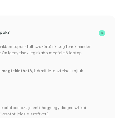
opok?
ünkben tapasztalt szakértőink segítenek minden
 Ön igényeinek leginkább megfelelő laptop
p megtekinthető,
bármit letesztelhet rajtuk
korlatban azt jelenti, hogy egy diagnosztikai
lapotot jelez a szoftver.)