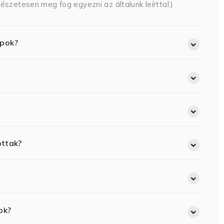
észetesen meg fog egyezni az általunk leírttal.)
opok?
ottak?
ok?