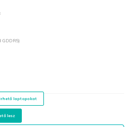
B
GB GDDR5)
érhető laptopokat
ető lesz