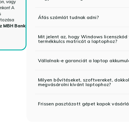
n, vagy
nkon! A
s
Áfás számlát tudnak adni?
ltozása
az MBH Bank
Mit jelent az, hogy Windows licenszk
termékkulcs matricát a laptophoz?
Vállalnak-e garanciát a laptop akkumul
Milyen bővítéseket, szoftvereket, dokko
megvásárolni kívánt laptophoz?
Frissen pasztázott gépet kapok vásárlá