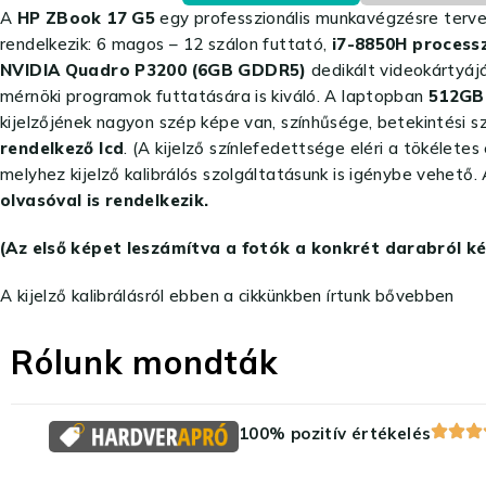
A
HP ZBook 17 G5
egy professzionális munkavégzésre tervez
rendelkezik: 6 magos – 12 szálon futtató,
i7-8850H process
NVIDIA Quadro P3200 (6GB GDDR5)
dedikált videokártyáj
mérnöki programok futtatására is kiváló. A laptopban
512GB
kijelzőjének nagyon szép képe van, színhűsége, betekintési s
rendelkező lcd
. (A kijelző színlefedettsége eléri a tökélete
melyhez kijelző kalibrálós szolgáltatásunk is igénybe vehető.
olvasóval is rendelkezik.
(Az első képet leszámítva a fotók a konkrét darabról ké
A kijelző kalibrálásról ebben a cikkünkben írtunk bővebben
Rólunk mondták
100% pozitív értékelés