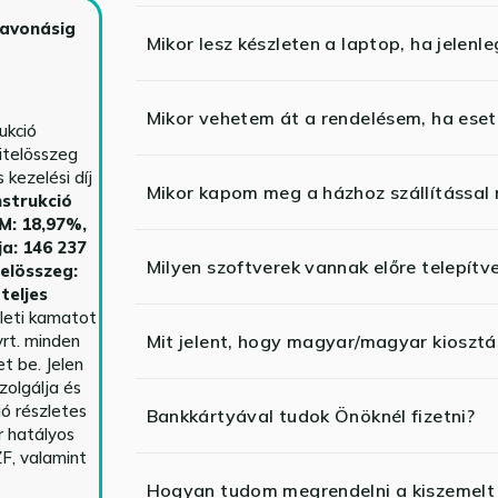
zavonásig
Mikor lesz készleten a laptop, ha jelenl
Mikor vehetem át a rendelésem, ha esetl
ukció
itelösszeg
kezelési díj
Mikor kapom meg a házhoz szállítással
strukció
HM: 18,97%,
ja: 146 237
Milyen szoftverek vannak előre telepítv
telösszeg:
teljes
yleti kamatot
rt. minden
Mit jelent, hogy magyar/magyar kiosztás
t be. Jelen
zolgálja és
ió részletes
Bankkártyával tudok Önöknél fizetni?
r hatályos
F, valamint
Hogyan tudom megrendelni a kiszemelt