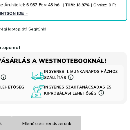
 Áruhitellel:
6 987 Ft × 48 hó
| THM: 18.97% |
Önrész: 0 Ft
INTSON IDE
»
égi laptopját? Segítünk!
aptopomat
VÁSÁRLÁS A WESTNOTEBOOKNÁL!
INGYENES, 1 MUNKANAPOS HÁZHOZ
S
SZÁLLÍTÁS
 LEHETŐSÉG
INGYENES SZAKTANÁCSADÁS ÉS
KIPRÓBÁLÁSI LEHETŐSÉG
k
Ellenőrzési rendszerünk