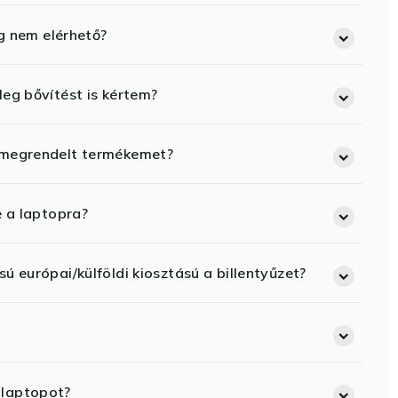
eg nem elérhető?
eg bővítést is kértem?
 megrendelt termékemet?
e a laptopra?
ú európai/külföldi kiosztású a billentyűzet?
 laptopot?