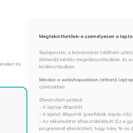
Megtekinthetőek-e személyesen a lapt
Budapesten, a belvárosban található üzlet
felmerülő kérdés megválaszolásában, és az
déseket és
kiválasztásában.
Minden a webshopunkban látható lapto
üzletünkben.
Ellenőrizheti például:
– A laptop állapotát
– A kijelző állapotát (pixelhibák, kopás stb.)
– Az akkumulátor elhasználódását (Ez a gya
programmal ellenőrizheti, hogy hány %-os ál