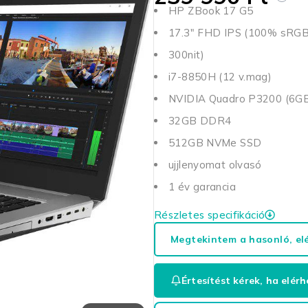
HP ZBook 17 G5
17.3" FHD IPS (100% sRG
300nit)
i7-8850H (12 v.mag)
NVIDIA Quadro P3200 (6
32GB DDR4
512GB NVMe SSD
ujjlenyomat olvasó
1 év garancia
Részletes specifikáció
Megtekintem a hasonló, el
Értesítést kérek, ha elérh