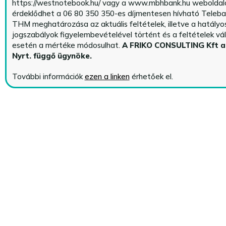
https://westnotebook.hu/
vagy a www.mbhbank.hu weboldalo
érdeklődhet a 06 80 350 350-es díjmentesen hívható Teleba
THM meghatározása az aktuális feltételek, illetve a hatályo
jogszabályok figyelembevételével történt és a feltételek vá
esetén a mértéke módosulhat.
A FRIKO CONSULTING Kft 
Nyrt. függő ügynöke
.
További információk
ezen a linken
érhetőek el.