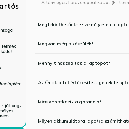
– A tényleges hardverspecifikációt (Ez term
artós
Megtekinthetőek-e személyesen a lapt
tonsága
Megvan még a készülék?
ó termék
ő kódot
Mennyit használták a laptopot?
a
Az Önök által értékesített gépek felújít
 honlapján:
Mire vonatkozik a garancia?
ve-ját vagy
emélyes
y nem
Milyen akkumulátorállapotra számíthat