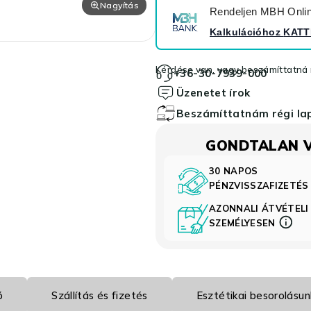
Nagyítás
Rendeljen MBH Online
Kalkulációhoz
KATT
Kérdése van, vagy beszámíttatná r
+36-30-7939-000
Üzenetet írok
Beszámíttatnám régi l
GONDTALAN 
30 NAPOS
PÉNZVISSZAFIZETÉ
AZONNALI ÁTVÉTELI
SZEMÉLYESEN
ó
Szállítás és fizetés
Esztétikai besorolásun