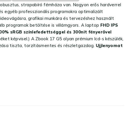
robusztus, strapabíró fémháza van. Nagyon erős hardverrel
s egyéb professzionális programokra optimalizált
ideovágásra, grafikai munkára és tervezéshez használt
yéb programok betöltése is villámgyors. A laptop
FHD IPS
00% sRGB színlefedettséggel és 300nit fényerővel
rtéket képvisel.) A Zbook 17 G5 olyan prémium lcd-s készülék,
sa tiszta, torzításmentes és részletgazdag.
Ujjlenyomat