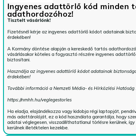
Ingyenes adattörlő kód minden t
adathordozóhoz!
Tisztelt vásárlónk!
Fizetésnél kérje az ingyenes adattörlő kódot adatainak biz
érdekében!
A Kormány döntése alapján a kereskedő tartós adathordoz
vásárlásakor köteles a fogyasztó részére ingyenes adattörl
biztosítani.
Használja az ingyenes adattörlő kódot adatainak biztonság
érdekében!
További információ a Nemzeti Média- és Hírközlési Hatóság
https://nmhh.hu/veglegestorles
Ha eladja, elajándékozza vagy kidobja régi laptopját, pendri
más adattárolóját, ez a kód használata garantálja, hogy sz
adatai véglegesen, visszaállíthatatlanul törlésre kerülnek, íg
kerülnek illetéktelen kezekbe.