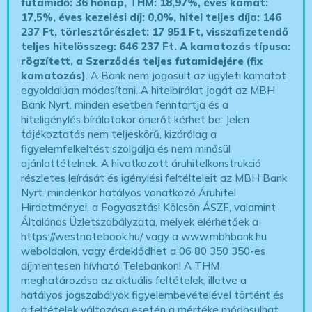
futamidő: 36 hónap, THM: 18,97%, éves kamat:
17,5%, éves kezelési díj: 0,0%, hitel teljes díja: 146
237 Ft, törlesztőrészlet: 17 951 Ft, visszafizetendő
teljes hitelösszeg: 646 237 Ft.
A kamatozás típusa:
rögzített, a Szerződés teljes futamidejére (fix
kamatozás)
. A Bank nem jogosult az ügyleti kamatot
egyoldalúan módosítani. A hitelbírálat jogát az MBH
Bank Nyrt. minden esetben fenntartja és a
hiteligénylés bírálatakor önerőt kérhet be. Jelen
tájékoztatás nem teljeskörű, kizárólag a
figyelemfelkeltést szolgálja és nem minősül
ajánlattételnek. A hivatkozott áruhitelkonstrukció
részletes leírását és igénylési feltélteleit az MBH Bank
Nyrt. mindenkor hatályos vonatkozó Áruhitel
Hirdetményei, a Fogyasztási Kölcsön ÁSZF, valamint
Általános Üzletszabályzata, melyek elérhetőek a
https://westnotebook.hu/
vagy a www.mbhbank.hu
weboldalon, vagy érdeklődhet a 06 80 350 350-es
díjmentesen hívható Telebankon! A THM
meghatározása az aktuális feltételek, illetve a
hatályos jogszabályok figyelembevételével történt és
a feltételek változása esetén a mértéke módosulhat.