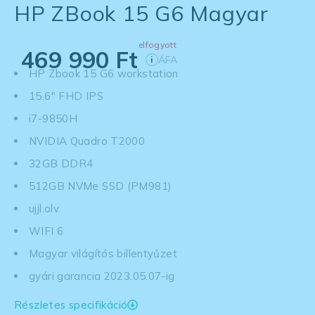
HP ZBook 15 G6 Magyar
elfogyott
469 990
Ft
ÁFA
i
HP Zbook 15 G6 workstation
15.6" FHD IPS
i7-9850H
NVIDIA Quadro T2000
32GB DDR4
512GB NVMe SSD (PM981)
ujjl.olv.
WIFI 6
Magyar világítós billentyűzet
gyári garancia 2023.05.07-ig
Részletes specifikáció