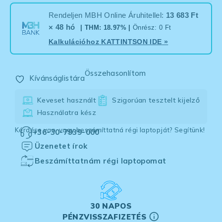
Rendeljen MBH Online Áruhitellel:
13 683 Ft
× 48 hó
| THM: 18.97% |
Önrész: 0 Ft
Kalkulációhoz
KATTINTSON IDE
»
Összehasonlítom
Kívánságlistára
Keveset használt
Szigorúan tesztelt kijelző
Használatra kész
Kérdése van, vagy beszámíttatná régi laptopját? Segítünk!
+36-30-7939-000
Üzenetet írok
Beszámíttatnám régi laptopomat
30 NAPOS
PÉNZVISSZAFIZETÉS