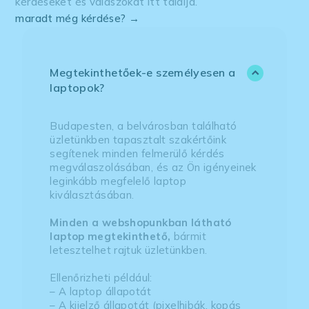
kérdéseket és válaszokat itt találja.
maradt még kérdése? →
Megtekinthetőek-e személyesen a
laptopok?
Budapesten, a belvárosban található
üzletünkben tapasztalt szakértőink
segítenek minden felmerülő kérdés
megválaszolásában, és az Ön igényeinek
leginkább megfelelő laptop
kiválasztásában.
Minden a webshopunkban látható
laptop megtekinthető,
bármit
letesztelhet rajtuk üzletünkben.
Ellenőrizheti például:
– A laptop állapotát
– A kijelző állapotát (pixelhibák, kopás