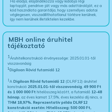
Ha eladja, elajándékozza vagy kidobja régi
laptopját, pendrive-ját vagy más adattárolóját, ez a
kód használata garantálja, hogy személyes adatai
véglegesen, visszaállíthatatlanul törlésre kerülnek,
így nem kerülnek illetéktelen kezekbe.
MBH online áruhitel
tájékoztató
1
Áruhitelkonstrukció érvényessége: 2025.01.01-től
visszavonásig
1
Digiloan Rövid futamidő 12
1
A
Digiloan Rövid futamidő 12
(DLRF12) áruhitel
konstrukció
2025.01.01-től visszavonásig
,
49 900 Ft
és 1 000 000 Ft
hitelösszeg között, a futamidő
12-48
hónap
, az éves kamat 17,5%, éves kezelési díj nincs, a
THM 18,97%.
Reprezentatív példa DLRF12
konstrukció esetén: Hitelösszeg: 500 000 Ft,