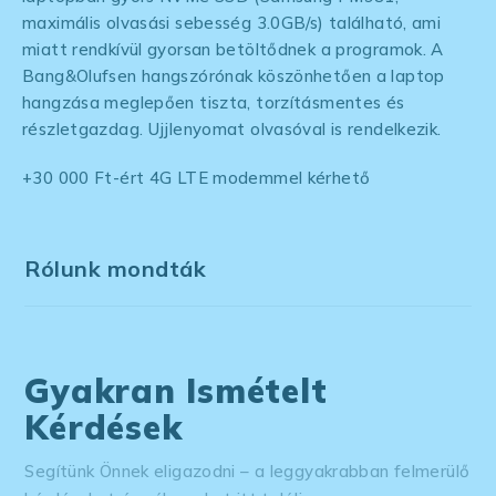
maximális olvasási sebesség 3.0GB/s) található, ami
miatt rendkívül gyorsan betöltődnek a programok. A
Bang&Olufsen hangszórónak köszönhetően a laptop
hangzása meglepően tiszta, torzításmentes és
részletgazdag. Ujjlenyomat olvasóval is rendelkezik.
+30 000 Ft-ért 4G LTE modemmel kérhető
Rólunk mondták
Gyakran Ismételt
Kérdések
Segítünk Önnek eligazodni – a leggyakrabban felmerülő