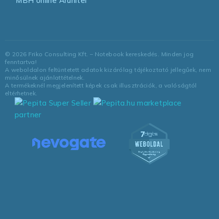
MBH online Áruhitel
©
2026
Friko Consulting Kft. – Notebook kereskedés. Minden jog
fenntartva!
A weboldalon feltüntetett adatok kizárólag tájékoztató jellegűek, nem
minősülnek ajánlattételnek.
A termékeknél megjelenített képek csak illusztrációk, a valóságtól
eltérhetnek.
marketplace
partner