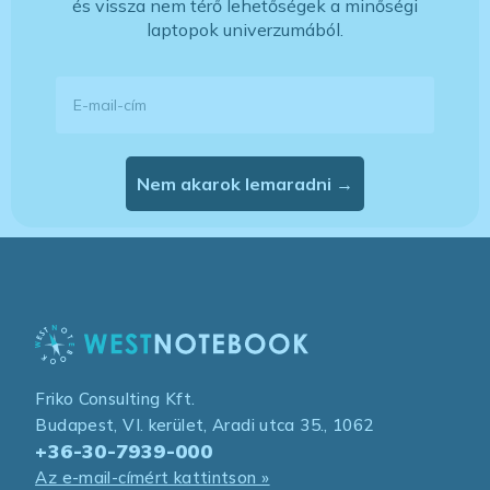
és vissza nem térő lehetőségek a minőségi
laptopok univerzumából.
E-mail-cím
Nem akarok lemaradni →
Friko Consulting Kft.
Budapest, VI. kerület, Aradi utca 35., 1062
+36-30-7939-000
Az e-mail-címért kattintson »