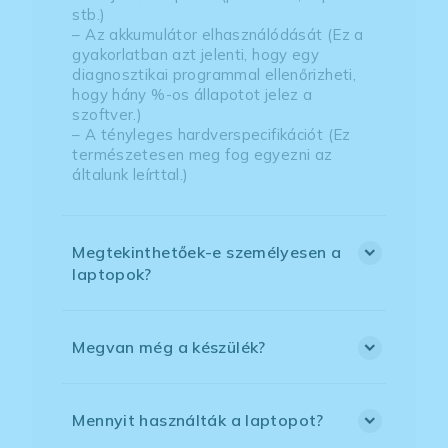
stb.)
– Az akkumulátor elhasználódását (Ez a
gyakorlatban azt jelenti, hogy egy
diagnosztikai programmal ellenőrizheti,
hogy hány %-os állapotot jelez a
szoftver.)
– A tényleges hardverspecifikációt (Ez
természetesen meg fog egyezni az
általunk leírttal.)
Megtekinthetőek-e személyesen a
laptopok?
Megvan még a készülék?
Mennyit használták a laptopot?