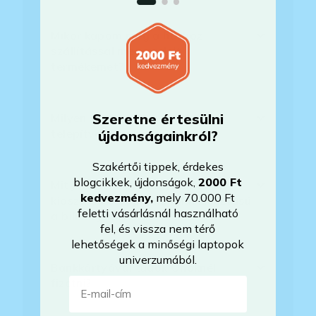
Mikor kapom meg a házhoz
szállítással megrendelt
termékemet?
Szeretne értesülni
Milyen szoftverek vannak előre
telepítve a laptopra?
újdonságainkról?
Szakértői tippek, érdekes
blogcikkek, újdonságok,
2000 Ft
Mit jelent, hogy magyar/magyar
kedvezmény
,
mely 70.000 Ft
kiosztású európai/külföldi kiosztású
feletti vásárlásnál használható
a billentyűzet?
fel, és vissza nem térő
lehetőségek a minőségi laptopok
univerzumából.
Bankkártyával tudok Önöknél
E-mail-cím
fizetni?