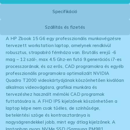
Specifikáció
Szállítás és fizetés
A HP Zbook 15 G6 egy professzionális munkavégzésre
tervezett workstation laptop, amelynek rendkívül
robusztus, strapabíró fémháza van. Brutális erejű -6
mag – 12 szál-, max 4.5 Ghz-en futó 9.generációs i7-es
processzorának, és az erős, CAD programokra és egyéb
professzionális programokra optimalizált NVIDIA
Quadro T2000 videokártyájának köszönhetően kiválóan
alkalmas videovágásra, grafikai munkára és
tervezéshez használt mérnöki CAD programok
futtatására is. A FHD IPS kijelzőnek köszönhetően a
laptop képe nem csak tűéles, de színhűsége,
betekintési szöge és kontrasztaránya is
nagyságrendekkel jobb, mint egy átlag kijelzőnek. A
laptopban gyors NVMe SSD (Samsung PM981,