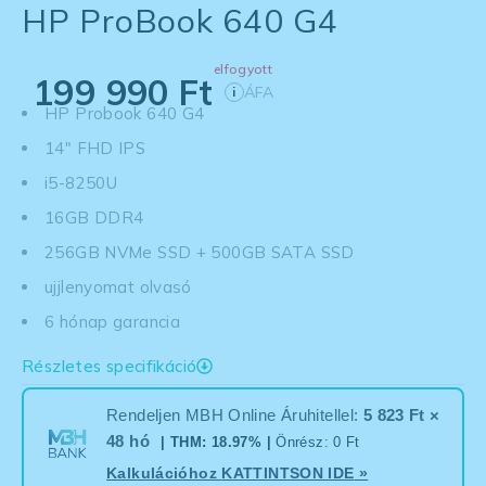
HP ProBook 640 G4
elfogyott
199 990
Ft
ÁFA
i
HP Probook 640 G4
14" FHD IPS
i5-8250U
16GB DDR4
256GB NVMe SSD + 500GB SATA SSD
ujjlenyomat olvasó
6 hónap garancia
Részletes specifikáció
Rendeljen MBH Online Áruhitellel:
5 823 Ft ×
48 hó
| THM: 18.97% |
Önrész: 0 Ft
Kalkulációhoz
KATTINTSON IDE
»