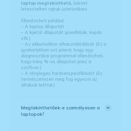
laptop megtekinthető,
bármit
letesztelhet rajtuk üzletünkben.
Ellenőrizheti például:
– A laptop állapotát
– A kijelző állapotát (pixelhibák, kopás
stb.)
– Az akkumulátor elhasználódását (Ez a
gyakorlatban azt jelenti, hogy egy
diagnosztikai programmal ellenőrizheti,
hogy hány %-os állapotot jelez a
szoftver.)
– A tényleges hardverspecifikációt (Ez
természetesen meg fog egyezni az
általunk leírttal.)
Megtekinthetőek-e személyesen a
laptopok?