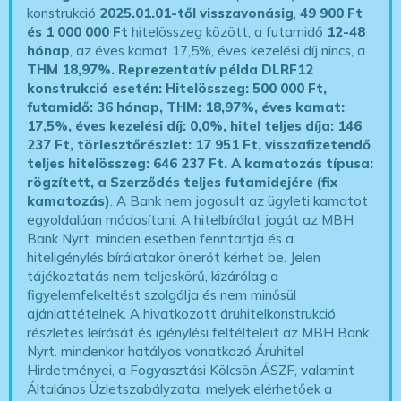
konstrukció
2025.01.01-től visszavonásig
,
49 900 Ft
és 1 000 000 Ft
hitelösszeg között, a futamidő
12-48
hónap
, az éves kamat 17,5%, éves kezelési díj nincs, a
THM 18,97%.
Reprezentatív példa DLRF12
konstrukció esetén: Hitelösszeg: 500 000 Ft,
futamidő: 36 hónap, THM: 18,97%, éves kamat:
17,5%, éves kezelési díj: 0,0%, hitel teljes díja: 146
237 Ft, törlesztőrészlet: 17 951 Ft, visszafizetendő
teljes hitelösszeg: 646 237 Ft.
A kamatozás típusa:
rögzített, a Szerződés teljes futamidejére (fix
kamatozás)
. A Bank nem jogosult az ügyleti kamatot
egyoldalúan módosítani. A hitelbírálat jogát az MBH
Bank Nyrt. minden esetben fenntartja és a
hiteligénylés bírálatakor önerőt kérhet be. Jelen
tájékoztatás nem teljeskörű, kizárólag a
figyelemfelkeltést szolgálja és nem minősül
ajánlattételnek. A hivatkozott áruhitelkonstrukció
részletes leírását és igénylési feltélteleit az MBH Bank
Nyrt. mindenkor hatályos vonatkozó Áruhitel
Hirdetményei, a Fogyasztási Kölcsön ÁSZF, valamint
Általános Üzletszabályzata, melyek elérhetőek a