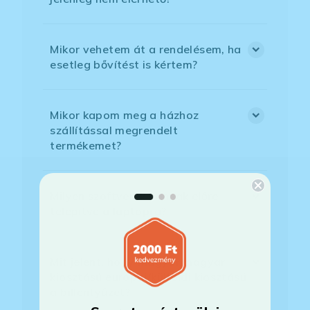
Mikor vehetem át a rendelésem, ha
esetleg bővítést is kértem?
Mikor kapom meg a házhoz
szállítással megrendelt
termékemet?
Milyen szoftverek vannak előre
telepítve a laptopra?
Mit jelent, hogy magyar/magyar
kiosztású európai/külföldi kiosztású
a billentyűzet?