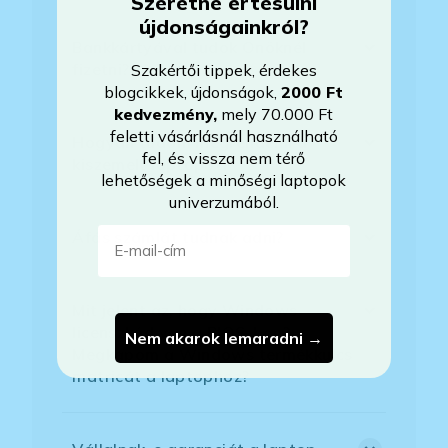
Szeretne értesülni
újdonságainkról?
Bankkártyával tudok Önöknél
fizetni?
Szakértői tippek, érdekes
blogcikkek, újdonságok,
2000 Ft
kedvezmény
,
mely 70.000 Ft
feletti vásárlásnál használható
Hogyan tudom megrendelni a
fel, és vissza nem térő
kiszemelt laptopot?
lehetőségek a minőségi laptopok
univerzumából.
E-mail-cím
Áfás számlát tudnak adni?
Mit jelent az, hogy Windows
licenszkód van a BIOS-ban?
Nem akarok lemaradni →
Megkapom a Windows termékkulcs
matricát a laptophoz?