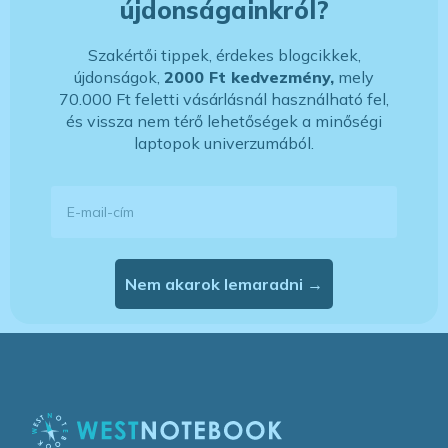
újdonságainkról?
Szakértői tippek, érdekes blogcikkek,
újdonságok,
2000 Ft kedvezmény,
mely
70.000 Ft feletti vásárlásnál használható fel,
és vissza nem térő lehetőségek a minőségi
laptopok univerzumából.
E-mail-cím
Nem akarok lemaradni →