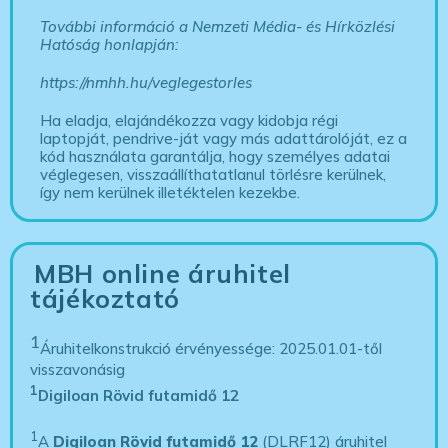
További információ a Nemzeti Média- és Hírközlési
Hatóság honlapján:
https://nmhh.hu/veglegestorles
Ha eladja, elajándékozza vagy kidobja régi
laptopját, pendrive-ját vagy más adattárolóját, ez a
kód használata garantálja, hogy személyes adatai
véglegesen, visszaállíthatatlanul törlésre kerülnek,
így nem kerülnek illetéktelen kezekbe.
MBH online áruhitel
tájékoztató
1
Áruhitelkonstrukció érvényessége: 2025.01.01-től
visszavonásig
1
Digiloan Rövid futamidő 12
1
A
Digiloan Rövid futamidő 12
(DLRF12) áruhitel