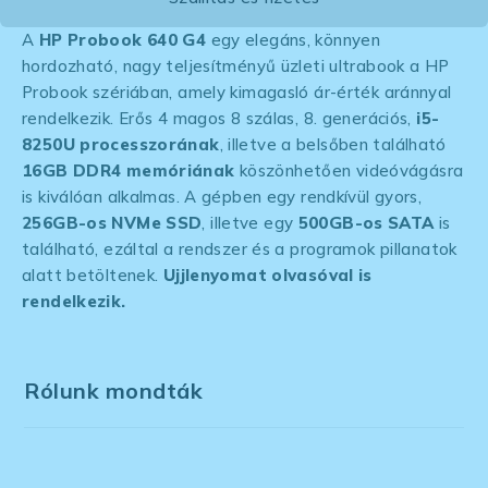
A
HP Probook 640 G4
egy elegáns, könnyen
hordozható, nagy teljesítményű üzleti ultrabook a HP
Probook szériában, amely kimagasló ár-érték aránnyal
rendelkezik. Erős 4 magos 8 szálas, 8. generációs,
i5-
8250U processzorának
, illetve a belsőben található
16GB DDR4 memóriának
köszönhetően videóvágásra
is kiválóan alkalmas. A gépben egy rendkívül gyors,
256GB-os NVMe SSD
, illetve egy
500GB-os SATA
is
található, ezáltal a rendszer és a programok pillanatok
alatt betöltenek.
Ujjlenyomat olvasóval is
rendelkezik.
Rólunk mondták