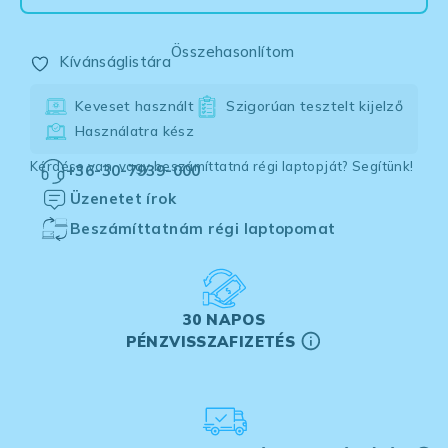
Összehasonlítom
Kívánságlistára
Keveset használt
Szigorúan tesztelt kijelző
Használatra kész
Kérdése van, vagy beszámíttatná régi laptopját? Segítünk!
+36-30-7939-000
Üzenetet írok
Beszámíttatnám régi laptopomat
30 NAPOS
PÉNZVISSZAFIZETÉS