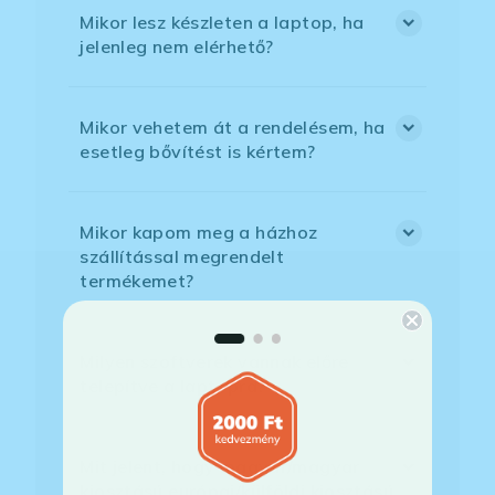
Mikor lesz készleten a laptop, ha
jelenleg nem elérhető?
Mikor vehetem át a rendelésem, ha
esetleg bővítést is kértem?
Mikor kapom meg a házhoz
szállítással megrendelt
termékemet?
Milyen szoftverek vannak előre
telepítve a laptopra?
Mit jelent, hogy magyar/magyar
kiosztású európai/külföldi kiosztású