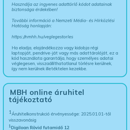
Használja az ingyenes adattörlő kódot adatainak
biztonsága érdekében!
További információ a Nemzeti Média- és Hírközlési
Hatóság honlapján:
https://nmhh.hu/veglegestorles
Ha eladja, elajándékozza vagy kidobja régi
laptopját, pendrive-ját vagy más adattárolóját, ez a
kód használata garantálja, hogy személyes adatai
véglegesen, visszaállíthatatlanul törlésre kerülnek,
így nem kerülnek illetéktelen kezekbe.
MBH online áruhitel
tájékoztató
1
Áruhitelkonstrukció érvényessége: 2025.01.01-től
visszavonásig
1
Digiloan Rövid futamidő 12