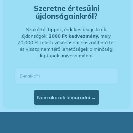
Szeretne értesülni
újdonságainkról?
Szakértői tippek, érdekes blogcikkek,
újdonságok,
2000 Ft kedvezmény,
mely
70.000 Ft feletti vásárlásnál használható fel,
és vissza nem térő lehetőségek a minőségi
laptopok univerzumából.
E-mail-cím
Nem akarok lemaradni →