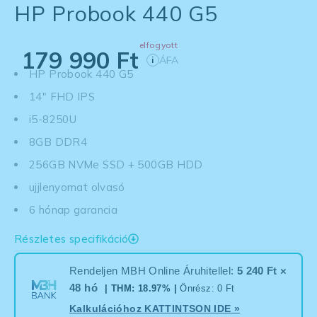
HP Probook 440 G5
elfogyott
179 990
Ft
ÁFA
i
HP Probook 440 G5
14" FHD IPS
i5-8250U
8GB DDR4
256GB NVMe SSD + 500GB HDD
ujjlenyomat olvasó
6 hónap garancia
Részletes specifikáció
Rendeljen MBH Online Áruhitellel:
5 240 Ft ×
48 hó
| THM: 18.97% |
Önrész: 0 Ft
Kalkulációhoz
KATTINTSON IDE
»