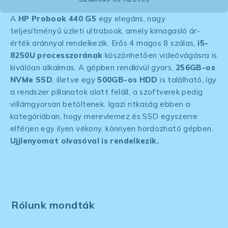
A
HP Probook 440 G5
egy elegáns, nagy
teljesítményű üzleti ultrabook, amely kimagasló ár-
érték aránnyal rendelkezik. Erős 4 magos 8 szálas,
i5-
8250U processzorának
köszönhetően videóvágásra is
kiválóan alkalmas. A gépben rendkívül gyors,
256GB-os
NVMe SSD
, illetve egy
500GB-os HDD
is található, így
a rendszer pillanatok alatt feláll, a szoftverek pedig
villámgyorsan betöltenek. Igazi ritkaság ebben a
kategóriában, hogy merevlemez és SSD egyszerre
elférjen egy ilyen vékony, könnyen hordozható gépben.
Ujjlenyomat olvasóval is rendelkezik.
Rólunk mondták