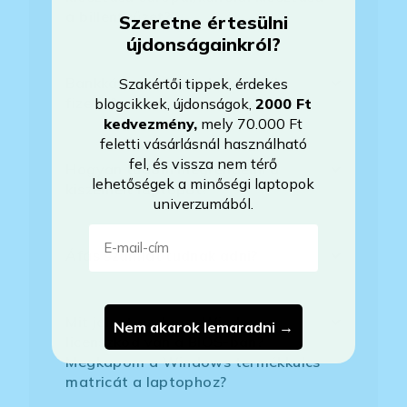
a billentyűzet?
Szeretne értesülni
újdonságainkról?
Bankkártyával tudok Önöknél
Szakértői tippek, érdekes
fizetni?
blogcikkek, újdonságok,
2000 Ft
kedvezmény
,
mely 70.000 Ft
feletti vásárlásnál használható
fel, és vissza nem térő
Hogyan tudom megrendelni a
lehetőségek a minőségi laptopok
kiszemelt laptopot?
univerzumából.
E-mail-cím
Áfás számlát tudnak adni?
Mit jelent az, hogy Windows
Nem akarok lemaradni →
licenszkód van a BIOS-ban?
Megkapom a Windows termékkulcs
matricát a laptophoz?