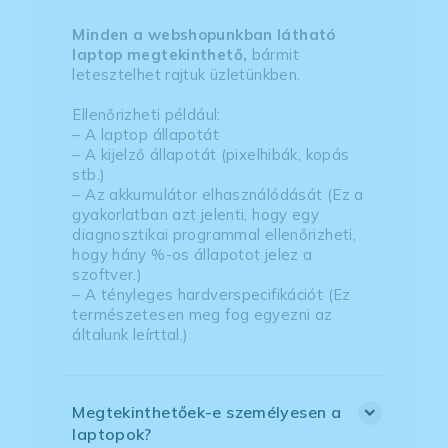
Minden a webshopunkban látható
laptop megtekinthető,
bármit
letesztelhet rajtuk üzletünkben.
Ellenőrizheti például:
– A laptop állapotát
– A kijelző állapotát (pixelhibák, kopás
stb.)
– Az akkumulátor elhasználódását (Ez a
gyakorlatban azt jelenti, hogy egy
diagnosztikai programmal ellenőrizheti,
hogy hány %-os állapotot jelez a
szoftver.)
– A tényleges hardverspecifikációt (Ez
természetesen meg fog egyezni az
általunk leírttal.)
Megtekinthetőek-e személyesen a
laptopok?