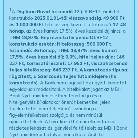
1
A
Digiloan Rövid futamidő 12
(DLRF12) áruhitel
konstrukció
2025.01.01-től visszavonásig
,
49 900 Ft
és 1 000 000 Ft
hitelösszeg között, a futamidő
12-48
hónap
, az éves kamat 17,5%, éves kezelési díj nincs, a
THM 18,97%.
Reprezentatív példa DLRF12
konstrukció esetén: Hitelösszeg: 500 000 Ft,
futamidő: 36 hónap, THM: 18,97%, éves kamat:
17,5%, éves kezelési díj: 0,0%, hitel teljes díja: 146
237 Ft, törlesztőrészlet: 17 951 Ft, visszafizetendő
teljes hitelösszeg: 646 237 Ft.
A kamatozás típusa:
rögzített, a Szerződés teljes futamidejére (fix
kamatozás)
. A Bank nem jogosult az ügyleti kamatot
egyoldalúan módosítani. A hitelbírálat jogát az MBH
Bank Nyrt. minden esetben fenntartja és a
hiteligénylés bírálatakor önerőt kérhet be. Jelen
tájékoztatás nem teljeskörű, kizárólag a
figyelemfelkeltést szolgálja és nem minősül
ajánlattételnek. A hivatkozott áruhitelkonstrukció
részletes leírását és igénylési feltélteleit az MBH Bank
Nyrt. mindenkor hatályos vonatkozó Áruhitel