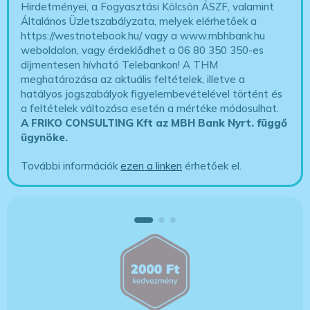
Hirdetményei, a Fogyasztási Kölcsön ÁSZF, valamint
Általános Üzletszabályzata, melyek elérhetőek a
https://westnotebook.hu/
vagy a www.mbhbank.hu
weboldalon, vagy érdeklődhet a 06 80 350 350-es
díjmentesen hívható Telebankon! A THM
meghatározása az aktuális feltételek, illetve a
hatályos jogszabályok figyelembevételével történt és
a feltételek változása esetén a mértéke módosulhat.
A FRIKO CONSULTING Kft az MBH Bank Nyrt. függő
ügynöke
.
További információk
ezen a linken
érhetőek el.