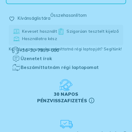
Összehasonlítom
Kívánságlistára
Keveset használt
Szigorúan tesztelt kijelző
Használatra kész
Kérdése van, vagy beszámíttatná régi laptopját? Segítünk!
+36-30-7939-000
Üzenetet írok
Beszámíttatnám régi laptopomat
30 NAPOS
PÉNZVISSZAFIZETÉS