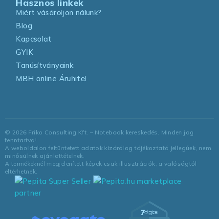
Hasznos linkek
Miért vásároljon nálunk?
Blog
Kapcsolat
GYIK
Tanúsítványaink
MBH online Áruhitel
©
2026
Friko Consulting Kft. – Notebook kereskedés. Minden jog
fenntartva!
A weboldalon feltüntetett adatok kizárólag tájékoztató jellegűek, nem
minősülnek ajánlattételnek.
A termékeknél megjelenített képek csak illusztrációk, a valóságtól
eltérhetnek.
marketplace
partner