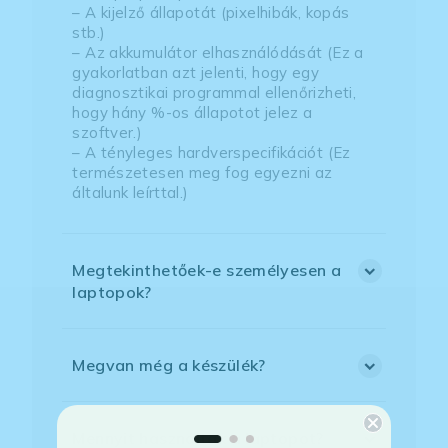
– A kijelző állapotát (pixelhibák, kopás
stb.)
– Az akkumulátor elhasználódását (Ez a
gyakorlatban azt jelenti, hogy egy
diagnosztikai programmal ellenőrizheti,
hogy hány %-os állapotot jelez a
szoftver.)
– A tényleges hardverspecifikációt (Ez
természetesen meg fog egyezni az
általunk leírttal.)
Megtekinthetőek-e személyesen a
laptopok?
Megvan még a készülék?
Mennyit használták a laptopot?