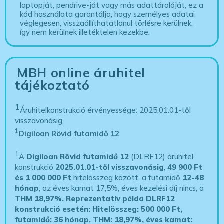
laptopját, pendrive-ját vagy más adattárolóját, ez a
kód használata garantálja, hogy személyes adatai
véglegesen, visszaállíthatatlanul törlésre kerülnek,
így nem kerülnek illetéktelen kezekbe.
MBH online áruhitel
tájékoztató
1
Áruhitelkonstrukció érvényessége: 2025.01.01-től
visszavonásig
1
Digiloan Rövid futamidő 12
1
A
Digiloan Rövid futamidő 12
(DLRF12) áruhitel
konstrukció
2025.01.01-től visszavonásig
,
49 900 Ft
és 1 000 000 Ft
hitelösszeg között, a futamidő
12-48
hónap
, az éves kamat 17,5%, éves kezelési díj nincs, a
THM 18,97%.
Reprezentatív példa DLRF12
konstrukció esetén: Hitelösszeg: 500 000 Ft,
futamidő: 36 hónap, THM: 18,97%, éves kamat: