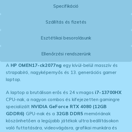
Specifikáció
Szállítás és fizetés
Esztétikai besorolásunk
Ellenőrzési rendszerünk
A
HP OMEN17-ck2077ng
egy kívül-belül masszív és
strapabíró, nagyképernyős és 13. generációs gamer
laptop.
A laptop a brutálisan erős és 24 v.magos
i7-13700HX
CPU-nak, a nagyon combos és kifejezetten gamingre
specializált
NVIDIA GeForce RTX 4080 (12GB
GDDR6)
GPU-nak és a
32GB DDR5
memóriának
köszönhetően a legújabb játékok ultra beállításokon
való futtatására, videovágásra, grafikai munkára és