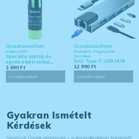
Összehasonlítom
Összehasonlítom
Kiegészítők
Átalakító
,
Kiegészítők
,
Speciális laptop és
Termékek
5in1 Type-C USB HUB
egyéb elektronikai
12 990
Ft
eszköz tisztító készlet -
2 690
Ft
nagy kiszerelés
Kosárba rakom
Kosárba rakom
Gyakran Ismételt
Kérdések
Segítünk Önnek eligazodni – a leggyakrabban felmerülő