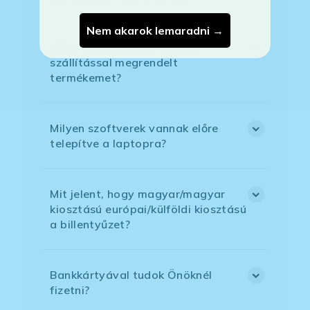
Nem akarok lemaradni →
Mikor kapom meg a házhoz
szállítással megrendelt
termékemet?
Milyen szoftverek vannak előre
telepítve a laptopra?
Mit jelent, hogy magyar/magyar
kiosztású európai/külföldi kiosztású
a billentyűzet?
Bankkártyával tudok Önöknél
fizetni?