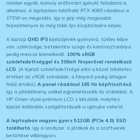
minden egyéb, komoly erőforrást igénylő feladatra is
alkalmas.
A laptopban található RTX 4080 ráadásul a
175W-os megoldás, így a gép még magasabb
teljesítményre és még több fps kisajtolására képes.
A laptop
QHD IPS
kijelzőjének gyönyörű, tűéles képe
van, színhűsége, betekintési szöge és kontrasztaránya
pedig messze kiemelkedő.
100% sRGB
színlefedettséggel és 300nit fényerővel rendelkező
LCD
. (A kijelző színlefedettsége eléri a közel tökéletes
értéket az sRGB színskálán, a fényerő pedig átlagon
felüli értékű.)
A panel ráadásul 165 Hz képfrissítésű
,
így a játékélmény sokkal egyenletesebb és stabilabb. A
HP Omen olyan prémium LCD-s készülék, melyhez
kijelző-kalibrálós szolgáltatásunk is igénybe vehető.
A laptopban nagyon gyors 512GB (PCIe 4.0) SSD
található
, így a rendszer, a játékok és a szoftverek
betöltése villámgyors.