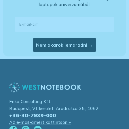
laptopok univerzumából.
E-mail-cím
Nem akarok lemaradni →
Friko Consulting Kft.
Budapest, VI. kerület, Aradi utca 35., 1062
+36-30-7939-000
Az e-mail-címért kattintson »