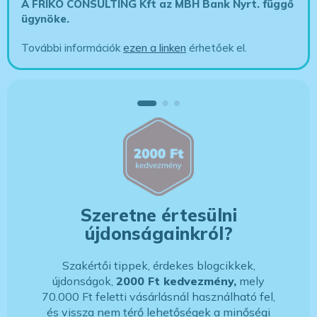
A FRIKO CONSULTING Kft az MBH Bank Nyrt. függő
ügynöke
.
További információk
ezen a linken
érhetőek el.
Szeretne értesülni
újdonságainkról?
Szakértői tippek, érdekes blogcikkek,
újdonságok,
2000 Ft kedvezmény,
mely
70.000 Ft feletti vásárlásnál használható fel,
és vissza nem térő lehetőségek a minőségi