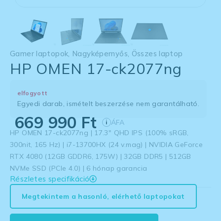
Gamer laptopok
,
Nagyképernyős
,
Összes laptop
HP OMEN 17-ck2077ng
elfogyott
Egyedi darab, ismételt beszerzése nem garantálható.
669 990
Ft
ÁFA
i
HP OMEN 17-ck2077ng | 17.3″ QHD IPS (100% sRGB,
300nit, 165 Hz) | i7-13700HX (24 v.mag) | NVIDIA GeForce
RTX 4080 (12GB GDDR6, 175W) | 32GB DDR5 | 512GB
NVMe SSD (PCIe 4.0) | 6 hónap garancia
Részletes specifikáció
Megtekintem a hasonló, elérhető laptopokat