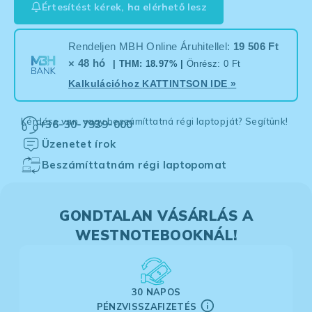
Értesítést kérek, ha elérhető lesz
Rendeljen MBH Online Áruhitellel:
19 506 Ft
× 48 hó
| THM: 18.97% |
Önrész: 0 Ft
Kalkulációhoz
KATTINTSON IDE
»
Kérdése van, vagy beszámíttatná régi laptopját? Segítünk!
+36-30-7939-000
Üzenetet írok
Beszámíttatnám régi laptopomat
GONDTALAN VÁSÁRLÁS A
WESTNOTEBOOKNÁL!
30 NAPOS
PÉNZVISSZAFIZETÉS