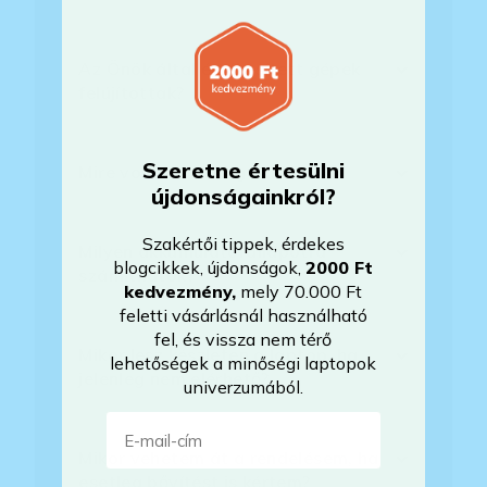
Az Önök által értékesített gépek
felújítottak?
Szeretne értesülni
Mire vonatkozik a garancia?
újdonságainkról?
Szakértői tippek, érdekes
Milyen akkumulátorállapotra
blogcikkek, újdonságok,
2000 Ft
számíthatok?
kedvezmény
,
mely 70.000 Ft
feletti vásárlásnál használható
fel, és vissza nem térő
Mikor lesz készleten a laptop, ha
lehetőségek a minőségi laptopok
jelenleg nem elérhető?
univerzumából.
E-mail-cím
Mikor vehetem át a rendelésem, ha
esetleg bővítést is kértem?