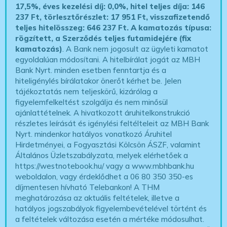
17,5%, éves kezelési díj: 0,0%, hitel teljes díja: 146
237 Ft, törlesztőrészlet: 17 951 Ft, visszafizetendő
teljes hitelösszeg: 646 237 Ft.
A kamatozás típusa:
rögzített, a Szerződés teljes futamidejére (fix
kamatozás)
. A Bank nem jogosult az ügyleti kamatot
egyoldalúan módosítani. A hitelbírálat jogát az MBH
Bank Nyrt. minden esetben fenntartja és a
hiteligénylés bírálatakor önerőt kérhet be. Jelen
tájékoztatás nem teljeskörű, kizárólag a
figyelemfelkeltést szolgálja és nem minősül
ajánlattételnek. A hivatkozott áruhitelkonstrukció
részletes leírását és igénylési feltélteleit az MBH Bank
Nyrt. mindenkor hatályos vonatkozó Áruhitel
Hirdetményei, a Fogyasztási Kölcsön ÁSZF, valamint
Általános Üzletszabályzata, melyek elérhetőek a
https://westnotebook.hu/
vagy a www.mbhbank.hu
weboldalon, vagy érdeklődhet a 06 80 350 350-es
díjmentesen hívható Telebankon! A THM
meghatározása az aktuális feltételek, illetve a
hatályos jogszabályok figyelembevételével történt és
a feltételek változása esetén a mértéke módosulhat.