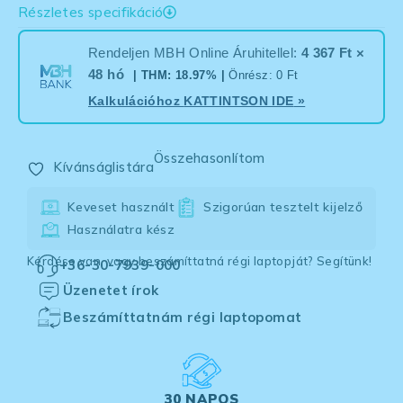
Részletes specifikáció
Rendeljen MBH Online Áruhitellel:
4 367 Ft ×
48 hó
| THM: 18.97% |
Önrész: 0 Ft
Kalkulációhoz
KATTINTSON IDE
»
Összehasonlítom
Kívánságlistára
Keveset használt
Szigorúan tesztelt kijelző
Használatra kész
Kérdése van, vagy beszámíttatná régi laptopját? Segítünk!
+36-30-7939-000
Üzenetet írok
Beszámíttatnám régi laptopomat
30 NAPOS