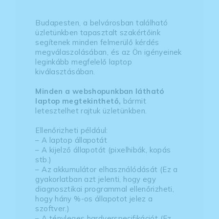
Budapesten, a belvárosban található
üzletünkben tapasztalt szakértőink
segítenek minden felmerülő kérdés
megválaszolásában, és az Ön igényeinek
leginkább megfelelő laptop
kiválasztásában.
Minden a webshopunkban látható
laptop megtekinthető,
bármit
letesztelhet rajtuk üzletünkben.
Ellenőrizheti például:
– A laptop állapotát
– A kijelző állapotát (pixelhibák, kopás
stb.)
– Az akkumulátor elhasználódását (Ez a
gyakorlatban azt jelenti, hogy egy
diagnosztikai programmal ellenőrizheti,
hogy hány %-os állapotot jelez a
szoftver.)
– A tényleges hardverspecifikációt (Ez