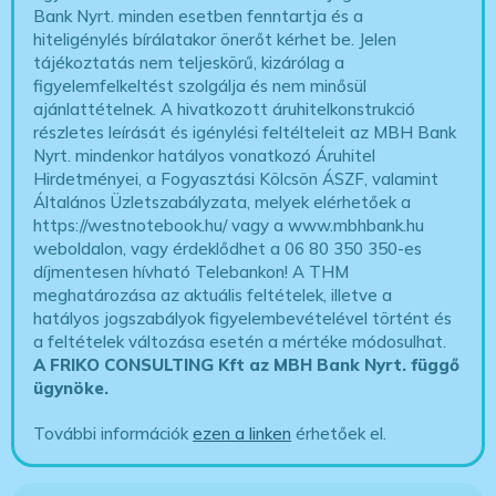
Bank Nyrt. minden esetben fenntartja és a
hiteligénylés bírálatakor önerőt kérhet be. Jelen
tájékoztatás nem teljeskörű, kizárólag a
figyelemfelkeltést szolgálja és nem minősül
ajánlattételnek. A hivatkozott áruhitelkonstrukció
részletes leírását és igénylési feltélteleit az MBH Bank
Nyrt. mindenkor hatályos vonatkozó Áruhitel
Hirdetményei, a Fogyasztási Kölcsön ÁSZF, valamint
Általános Üzletszabályzata, melyek elérhetőek a
https://westnotebook.hu/
vagy a www.mbhbank.hu
weboldalon, vagy érdeklődhet a 06 80 350 350-es
díjmentesen hívható Telebankon! A THM
meghatározása az aktuális feltételek, illetve a
hatályos jogszabályok figyelembevételével történt és
a feltételek változása esetén a mértéke módosulhat.
A FRIKO CONSULTING Kft az MBH Bank Nyrt. függő
ügynöke
.
További információk
ezen a linken
érhetőek el.