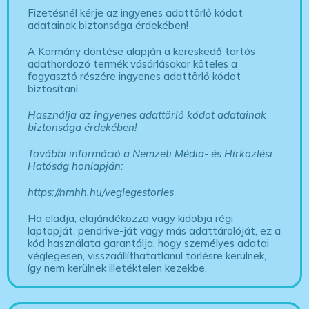
Fizetésnél kérje az ingyenes adattörlő kódot
adatainak biztonsága érdekében!
A Kormány döntése alapján a kereskedő tartós
adathordozó termék vásárlásakor köteles a
fogyasztó részére ingyenes adattörlő kódot
biztosítani.
Használja az ingyenes adattörlő kódot adatainak
biztonsága érdekében!
További információ a Nemzeti Média- és Hírközlési
Hatóság honlapján:
https://nmhh.hu/veglegestorles
Ha eladja, elajándékozza vagy kidobja régi
laptopját, pendrive-ját vagy más adattárolóját, ez a
kód használata garantálja, hogy személyes adatai
véglegesen, visszaállíthatatlanul törlésre kerülnek,
így nem kerülnek illetéktelen kezekbe.