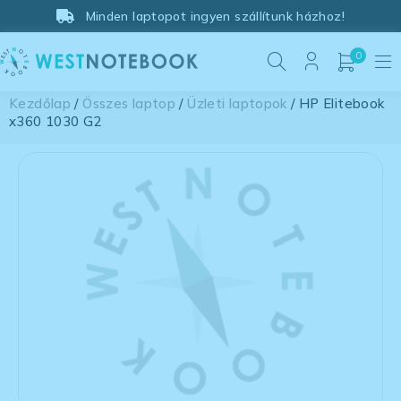
Minden laptopot ingyen szállítunk házhoz!
0
Kezdőlap
/
Összes laptop
/
Üzleti laptopok
/ HP Elitebook
x360 1030 G2