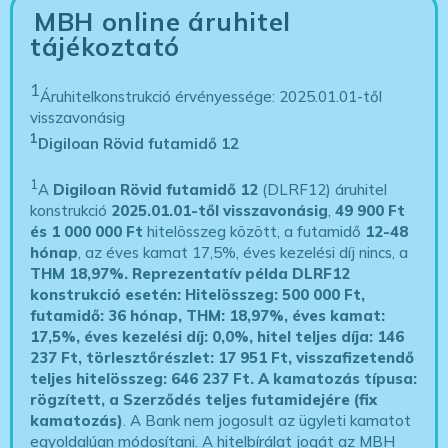
MBH online áruhitel
tájékoztató
1
Áruhitelkonstrukció érvényessége: 2025.01.01-től
visszavonásig
1
Digiloan Rövid futamidő 12
1
A
Digiloan Rövid futamidő 12
(DLRF12) áruhitel
konstrukció
2025.01.01-től visszavonásig
,
49 900 Ft
és 1 000 000 Ft
hitelösszeg között, a futamidő
12-48
hónap
, az éves kamat 17,5%, éves kezelési díj nincs, a
THM 18,97%.
Reprezentatív példa DLRF12
konstrukció esetén: Hitelösszeg: 500 000 Ft,
futamidő: 36 hónap, THM: 18,97%, éves kamat:
17,5%, éves kezelési díj: 0,0%, hitel teljes díja: 146
237 Ft, törlesztőrészlet: 17 951 Ft, visszafizetendő
teljes hitelösszeg: 646 237 Ft.
A kamatozás típusa:
rögzített, a Szerződés teljes futamidejére (fix
kamatozás)
. A Bank nem jogosult az ügyleti kamatot
egyoldalúan módosítani. A hitelbírálat jogát az MBH