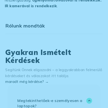
részletgazdag.
Ujjlenyomatolvasóval is rendelkezik.
IR kamerával is rendelkezik
.
Rólunk mondták
Gyakran Ismételt
Kérdések
Segítünk Önnek eligazodni – a leggyakrabban felmerülő
kérdéseket és válaszokat itt találja.
maradt még kérdése? →
Megtekinthetőek-e személyesen a
laptopok?