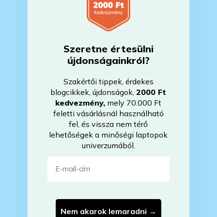
Milyen szoftverek vannak előre
telepítve a laptopra?
Szeretne értesülni
újdonságainkról?
Mit jelent, hogy magyar/magyar
kiosztású európai/külföldi kiosztású
Szakértői tippek, érdekes
a billentyűzet?
blogcikkek, újdonságok,
2000 Ft
kedvezmény
,
mely 70.000 Ft
feletti vásárlásnál használható
Bankkártyával tudok Önöknél
fel, és vissza nem térő
fizetni?
lehetőségek a minőségi laptopok
univerzumából.
E-mail-cím
Hogyan tudom megrendelni a
kiszemelt laptopot?
Áfás számlát tudnak adni?
Nem akarok lemaradni →