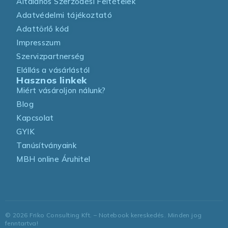
Általános Szerződési Feltételek
Adatvédelmi tájékoztató
Adattörlő kód
Impresszum
Szervizpartnerség
Elállás a vásárlástól
Hasznos linkek
Miért vásároljon nálunk?
Blog
Kapcsolat
GYIK
Tanúsítványaink
MBH online Áruhitel
©
2026
Friko Consulting Kft. – Notebook kereskedés. Minden jog
fenntartva!