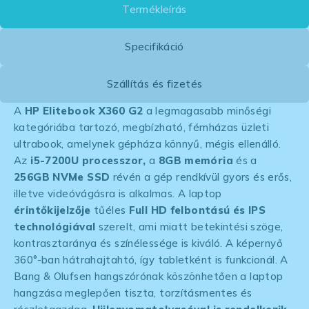
Termékleírás
Specifikáció
Szállítás és fizetés
A
HP Elitebook X360 G2
a legmagasabb minőségi
kategóriába tartozó, megbízható, fémházas üzleti
ultrabook, amelynek gépháza könnyű, mégis ellenálló.
Az
i5-7200U processzor,
a
8GB memória
és a
256GB NVMe SSD
révén a gép rendkívül gyors és erős,
illetve videóvágásra is alkalmas. A laptop
érintőkijelzője
tűéles
Full HD felbontású és IPS
technológiával
szerelt, ami miatt betekintési szöge,
kontrasztaránya és színélessége is kiváló. A képernyő
360°-ban hátrahajtahtó, így tabletként is funkcionál. A
Bang & Olufsen hangszórónak köszönhetően a laptop
hangzása meglepően tiszta, torzításmentes és