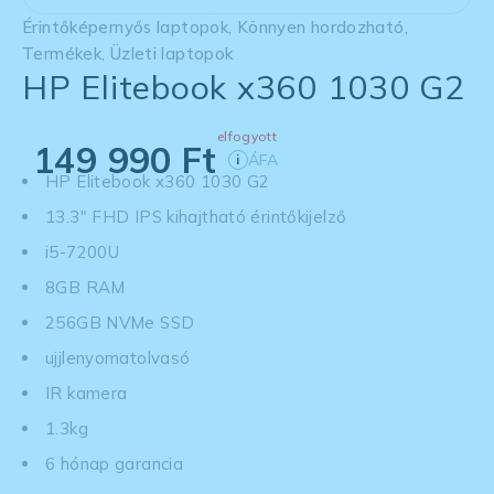
Érintőképernyős laptopok
,
Könnyen hordozható
,
Termékek
,
Üzleti laptopok
HP Elitebook x360 1030 G2
elfogyott
149 990
Ft
ÁFA
i
HP Elitebook x360 1030 G2
13.3" FHD IPS kihajtható érintőkijelző
i5-7200U
8GB RAM
256GB NVMe SSD
ujjlenyomatolvasó
IR kamera
1.3kg
6 hónap garancia