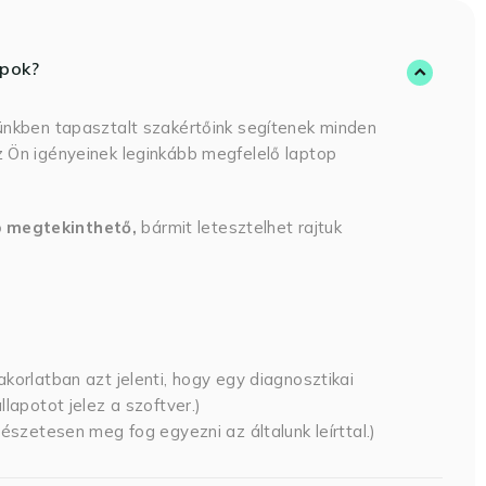
opok?
ünkben tapasztalt szakértőink segítenek minden
 Ön igényeinek leginkább megfelelő laptop
p megtekinthető,
bármit letesztelhet rajtuk
korlatban azt jelenti, hogy egy diagnosztikai
lapotot jelez a szoftver.)
észetesen meg fog egyezni az általunk leírttal.)