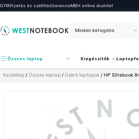
GYIK
Fizetés és szállítás
Garancia
MBH online áruhitel
Összes laptop
Kiegészítők
Laptopfe
Kezdőlap
/
Összes laptop
/
Üzleti laptopok
/ HP Elitebook 