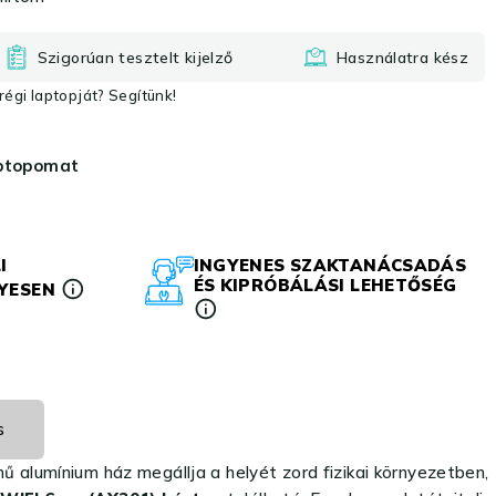
Szigorúan tesztelt kijelző
Használatra kész
égi laptopját? Segítünk!
aptopomat
I
INGYENES SZAKTANÁCSADÁS
ÉS KIPRÓBÁLÁSI LEHETŐSÉG
LYESEN
s
nű alumínium ház megállja a helyét zord fizikai környezetben,