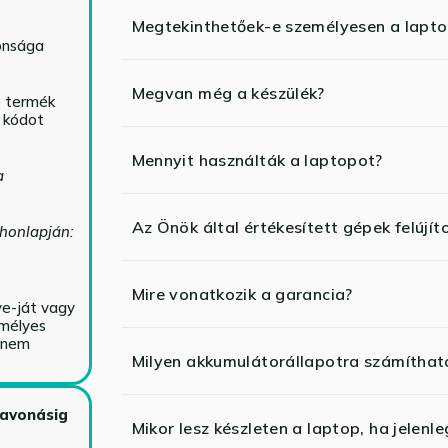
Megtekinthetőek-e személyesen a lapt
tonsága
Megvan még a készülék?
ó termék
ő kódot
Mennyit használták a laptopot?
a
Az Önök által értékesített gépek felújít
 honlapján:
Mire vonatkozik a garancia?
ve-ját vagy
emélyes
y nem
Milyen akkumulátorállapotra számíthat
zavonásig
Mikor lesz készleten a laptop, ha jelenl