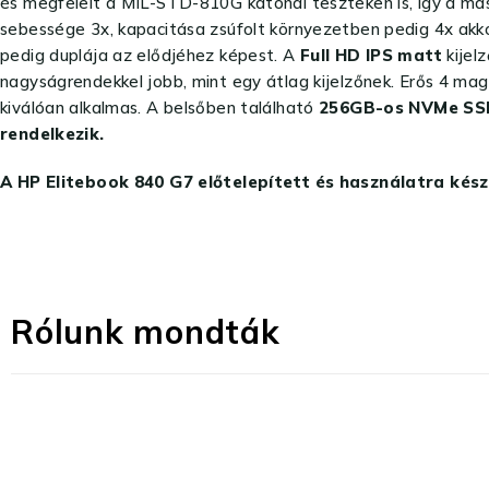
és megfelelt a MIL-STD-810G katonai teszteken is, így a ma
sebessége 3x, kapacitása zsúfolt környezetben pedig 4x akko
pedig duplája az elődjéhez képest. A
Full HD IPS matt
kijel
nagyságrendekkel jobb, mint egy átlag kijelzőnek. Erős 4 mag
kiválóan alkalmas. A belsőben található
256GB-os NVMe SS
rendelkezik.
A HP Elitebook 840 G7 előtelepített és használatra kés
Rólunk mondták