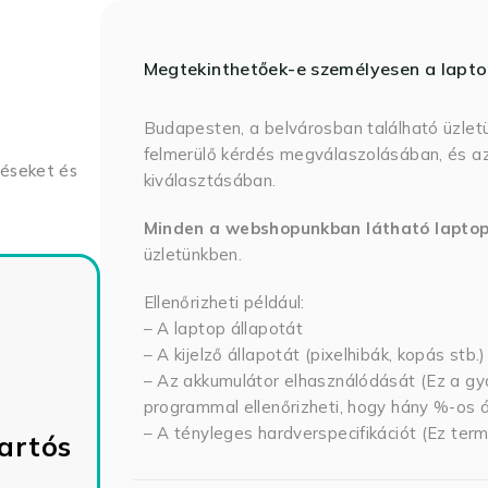
Megtekinthetőek-e személyesen a lapt
Budapesten, a belvárosban található üzlet
felmerülő kérdés megválaszolásában, és az
déseket és
kiválasztásában.
Minden a webshopunkban látható lapto
üzletünkben.
Ellenőrizheti például:
– A laptop állapotát
– A kijelző állapotát (pixelhibák, kopás stb.)
– Az akkumulátor elhasználódását (Ez a gya
programmal ellenőrizheti, hogy hány %-os ál
– A tényleges hardverspecifikációt (Ez term
artós