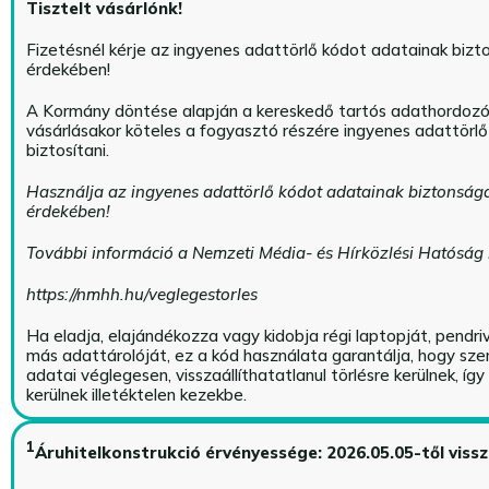
Tisztelt vásárlónk!
Fizetésnél kérje az ingyenes adattörlő kódot adatainak biz
érdekében!
A Kormány döntése alapján a kereskedő tartós adathordoz
vásárlásakor köteles a fogyasztó részére ingyenes adattörl
biztosítani.
Használja az ingyenes adattörlő kódot adatainak biztonság
érdekében!
További információ a Nemzeti Média- és Hírközlési Hatóság
https://nmhh.hu/veglegestorles
Ha eladja, elajándékozza vagy kidobja régi laptopját, pendri
más adattárolóját, ez a kód használata garantálja, hogy sz
adatai véglegesen, visszaállíthatatlanul törlésre kerülnek, íg
kerülnek illetéktelen kezekbe.
1
Áruhitelkonstrukció érvényessége: 2026.05.05-től viss