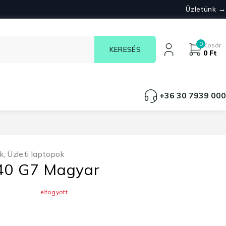
Üzletünk →
0
Kosár
0
Ft
+36 30 7939 000
k
,
Üzleti laptopok
840 G7 Magyar
elfogyott