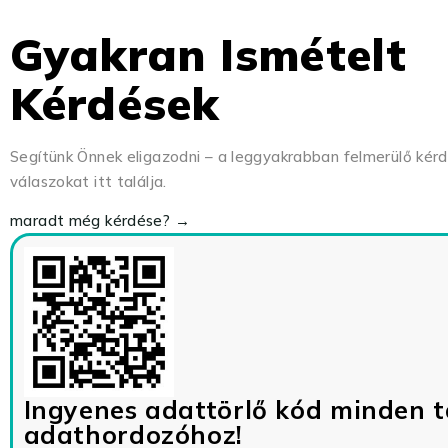
Gyakran Ismételt
Kérdések
Segítünk Önnek eligazodni – a leggyakrabban felmerülő kér
válaszokat itt találja.
maradt még kérdése? →
Ingyenes adattörlő kód minden t
adathordozóhoz!