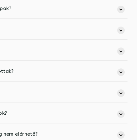
opok?
ottak?
ok?
eg nem elérhető?