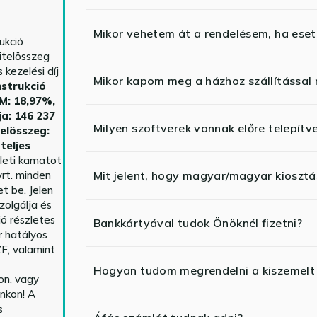
Mikor vehetem át a rendelésem, ha esetl
ukció
itelösszeg
kezelési díj
Mikor kapom meg a házhoz szállítással
strukció
HM: 18,97%,
ja: 146 237
Milyen szoftverek vannak előre telepítv
telösszeg:
teljes
yleti kamatot
rt. minden
Mit jelent, hogy magyar/magyar kiosztás
t be. Jelen
zolgálja és
ió részletes
Bankkártyával tudok Önöknél fizetni?
r hatályos
F, valamint
Hogyan tudom megrendelni a kiszemelt
n, vagy
nkon! A
s