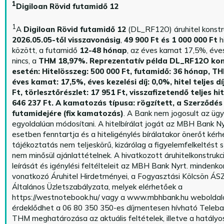
1
Digiloan Rövid futamidő 12
1
A
Digiloan Rövid futamidő 12
(DL_RF12O) áruhitel konstr
2026.05.05-től visszavonásig
,
49 900 Ft és 1 000 000 Ft
h
között, a futamidő
12-48 hónap
, az éves kamat 17,5%, éves 
nincs, a
THM 18,97%.
Reprezentatív példa DL_RF12O kon
esetén: Hitelösszeg: 500 000 Ft, futamidő: 36 hónap, T
éves kamat: 17,5%, éves kezelési díj: 0,0%, hitel teljes dí
Ft, törlesztőrészlet: 17 951 Ft, visszafizetendő teljes hi
646 237 Ft.
A kamatozás típusa: rögzített, a Szerződés 
futamidejére (fix kamatozás)
. A Bank nem jogosult az üg
egyoldalúan módosítani. A hitelbírálat jogát az MBH Bank Ny
esetben fenntartja és a hiteligénylés bírálatakor önerőt kérhe
tájékoztatás nem teljeskörű, kizárólag a figyelemfelkeltést s
nem minősül ajánlattételnek. A hivatkozott áruhitelkonstrukc
leírását és igénylési feltélteleit az MBH Bank Nyrt. mindenko
vonatkozó Áruhitel Hirdetményei, a Fogyasztási Kölcsön ÁSZ
Általános Üzletszabályzata, melyek elérhetőek a
https://westnotebook.hu/
vagy a www.mbhbank.hu weboldalo
érdeklődhet a 06 80 350 350-es díjmentesen hívható Teleba
THM meghatározása az aktuális feltételek, illetve a hatályo