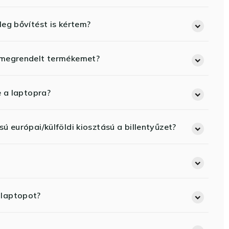
eg bővítést is kértem?
 megrendelt termékemet?
e a laptopra?
ú európai/külföldi kiosztású a billentyűzet?
 laptopot?