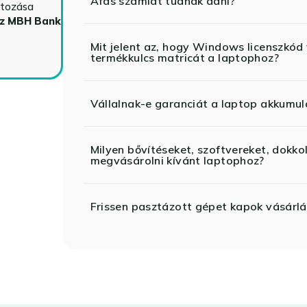
Áfás számlát tudnak adni?
ltozása
az MBH Bank
Mit jelent az, hogy Windows licenszk
termékkulcs matricát a laptophoz?
Vállalnak-e garanciát a laptop akkumul
Milyen bővítéseket, szoftvereket, dokko
megvásárolni kívánt laptophoz?
Frissen pasztázott gépet kapok vásárlá