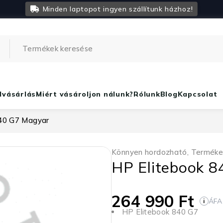
Minden laptopot ingyen szállítunk házhoz!
lvásárlás
Miért vásároljon nálunk?
Rólunk
Blog
Kapcsolat
840 G7 Magyar
Könnyen hordozható
,
Terméke
HP Elitebook 
264 990
Ft
ÁFA
i
HP Elitebook 840 G7