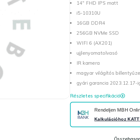
14" FHD IPS matt
i5-10310U
16GB DDR4
256GB NVMe SSD
WIFI 6 (AX201)
ujjlenyomatolvasó
IR kamera
magyar világítós billentyűz
gyári garancia 2023.12.17-i
Részletes specifikáció
Rendeljen MBH Online
Kalkulációhoz
KATT
Összehason