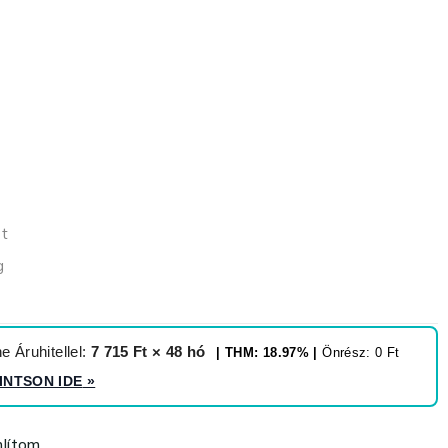
et
g
 Áruhitellel:
7 715 Ft × 48 hó
| THM: 18.97% |
Önrész: 0 Ft
INTSON IDE
»
lítom