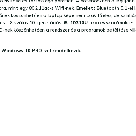
sszivitása és tartóssága páratlan. A notebookban a legújab
ra, mint egy 802.11ac-s Wifi-nek. Emellett Bluetooth 5.1-el 
zőnek köszönhetően a laptop képe nem csak tűéles, de színhűs
os – 8 szálas 10. generációs,
i5-10310U processzorának
és
D
-nek köszönhetően a rendszer és a programok betöltése vil
z Windows 10 PRO-val rendelkezik.