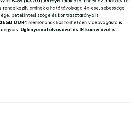
b
WIFI 6-os (AX201) kártya
található. Ennek az adatátviteli
is rendelkezik, aminek a hatótávolsága 4x-ese, sebessége
ége, betekintési szöge és kontrasztaránya is
16GB DDR4
memóriának köszönhetően videóvágásra is
lámgyors.
Ujjlenyomatolvasóval és IR kamerával is