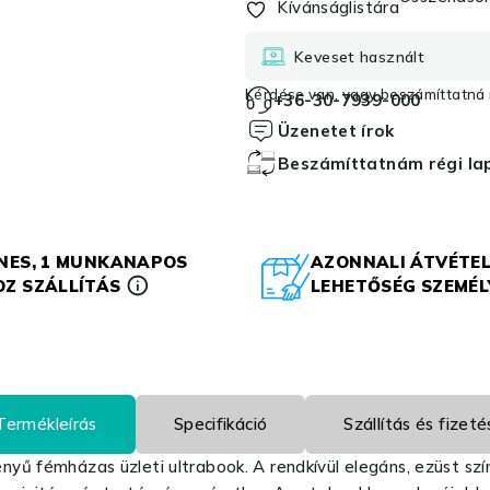
Kívánságlistára
Keveset használt
Kérdése van, vagy beszámíttatná r
+36-30-7939-000
Üzenetet írok
Beszámíttatnám régi l
NES, 1 MUNKANAPOS
AZONNALI ÁTVÉTEL
Z SZÁLLÍTÁS
LEHETŐSÉG SZEMÉ
Termékleírás
Specifikáció
Szállítás és fizeté
nyű fémházas üzleti ultrabook. A rendkívül elegáns, ezüst szí