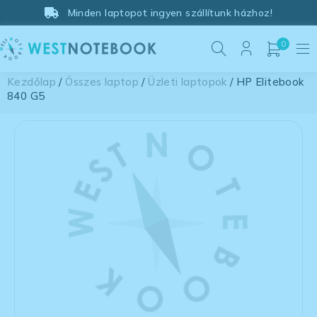
Minden laptopot ingyen szállítunk házhoz!
0
Kezdőlap
/
Összes laptop
/
Üzleti laptopok
/ HP Elitebook
840 G5