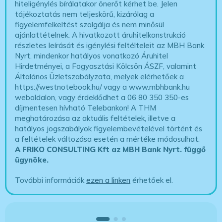
hiteligénylés bírálatakor önerőt kérhet be. Jelen
tájékoztatás nem teljeskörű, kizárólag a
figyelemfelkeltést szolgálja és nem minősül
ajánlattételnek. A hivatkozott áruhitelkonstrukció
részletes leírását és igénylési feltélteleit az MBH Bank
Nyrt. mindenkor hatályos vonatkozó Áruhitel
Hirdetményei, a Fogyasztási Kölcsön ÁSZF, valamint
Általános Üzletszabályzata, melyek elérhetőek a
https://westnotebook.hu/
vagy a www.mbhbank.hu
weboldalon, vagy érdeklődhet a 06 80 350 350-es
díjmentesen hívható Telebankon! A THM
meghatározása az aktuális feltételek, illetve a
hatályos jogszabályok figyelembevételével történt és
a feltételek változása esetén a mértéke módosulhat.
A FRIKO CONSULTING Kft az MBH Bank Nyrt. függő
ügynöke
.
További információk
ezen a linken
érhetőek el.