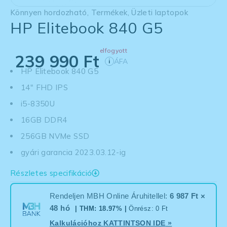
Könnyen hordozható
,
Termékek
,
Üzleti laptopok
HP Elitebook 840 G5
elfogyott
239 990
Ft
ÁFA
i
HP Elitebook 840 G5
14" FHD IPS
i5-8350U
16GB DDR4
256GB NVMe SSD
gyári garancia 2023.03.12-ig
Részletes specifikáció
Rendeljen MBH Online Áruhitellel:
6 987 Ft ×
48 hó
| THM: 18.97% |
Önrész: 0 Ft
Kalkulációhoz
KATTINTSON IDE
»