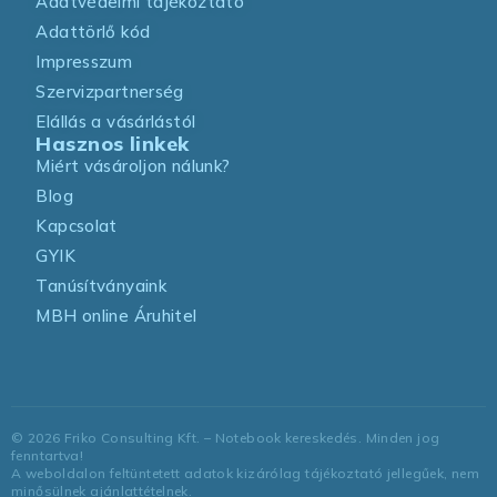
Adatvédelmi tájékoztató
Adattörlő kód
Impresszum
Szervizpartnerség
Elállás a vásárlástól
Hasznos linkek
Miért vásároljon nálunk?
Blog
Kapcsolat
GYIK
Tanúsítványaink
MBH online Áruhitel
©
2026
Friko Consulting Kft. – Notebook kereskedés. Minden jog
fenntartva!
A weboldalon feltüntetett adatok kizárólag tájékoztató jellegűek, nem
minősülnek ajánlattételnek.