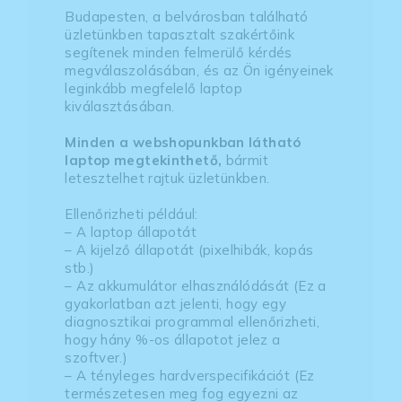
Budapesten, a belvárosban található
üzletünkben tapasztalt szakértőink
segítenek minden felmerülő kérdés
megválaszolásában, és az Ön igényeinek
leginkább megfelelő laptop
kiválasztásában.
Minden a webshopunkban látható
laptop megtekinthető,
bármit
letesztelhet rajtuk üzletünkben.
Ellenőrizheti például:
– A laptop állapotát
– A kijelző állapotát (pixelhibák, kopás
stb.)
– Az akkumulátor elhasználódását (Ez a
gyakorlatban azt jelenti, hogy egy
diagnosztikai programmal ellenőrizheti,
hogy hány %-os állapotot jelez a
szoftver.)
– A tényleges hardverspecifikációt (Ez
természetesen meg fog egyezni az