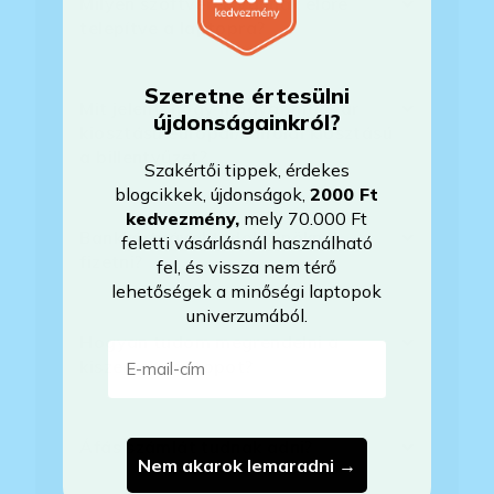
Milyen szoftverek vannak előre
telepítve a laptopra?
Szeretne értesülni
Mit jelent, hogy magyar/magyar
újdonságainkról?
kiosztású európai/külföldi kiosztású
a billentyűzet?
Szakértői tippek, érdekes
blogcikkek, újdonságok,
2000 Ft
kedvezmény
,
mely 70.000 Ft
Bankkártyával tudok Önöknél
feletti vásárlásnál használható
fizetni?
fel, és vissza nem térő
lehetőségek a minőségi laptopok
univerzumából.
Hogyan tudom megrendelni a
E-mail-cím
kiszemelt laptopot?
Áfás számlát tudnak adni?
Nem akarok lemaradni →