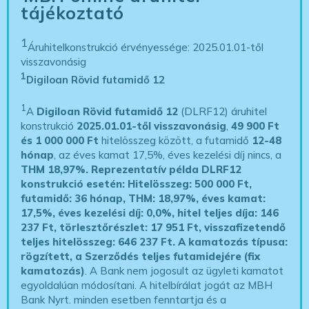
tájékoztató
1
Áruhitelkonstrukció érvényessége: 2025.01.01-től
visszavonásig
1
Digiloan Rövid futamidő 12
1
A
Digiloan Rövid futamidő 12
(DLRF12) áruhitel
konstrukció
2025.01.01-től visszavonásig
,
49 900 Ft
és 1 000 000 Ft
hitelösszeg között, a futamidő
12-48
hónap
, az éves kamat 17,5%, éves kezelési díj nincs, a
THM 18,97%.
Reprezentatív példa DLRF12
konstrukció esetén: Hitelösszeg: 500 000 Ft,
futamidő: 36 hónap, THM: 18,97%, éves kamat:
17,5%, éves kezelési díj: 0,0%, hitel teljes díja: 146
237 Ft, törlesztőrészlet: 17 951 Ft, visszafizetendő
teljes hitelösszeg: 646 237 Ft.
A kamatozás típusa:
rögzített, a Szerződés teljes futamidejére (fix
kamatozás)
. A Bank nem jogosult az ügyleti kamatot
egyoldalúan módosítani. A hitelbírálat jogát az MBH
Bank Nyrt. minden esetben fenntartja és a