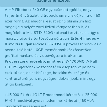
Szállítás és fizetés
A HP Elitebook 840 G5 egy csúcskategóriás, nagy
teljesítményű üzleti ultrabook, amelynek újkori ára 450
ezer forint. Az elegáns, ezüst színű alumínium ház
megállja a helyét zord fizikai környezetben is, és
megfelelt a MIL-STD-810G katonai teszteken is, így a
masszivitása és tartóssága páratlan.
Erős 4 magos –
8 szálas 8. generációs, i5-8350U
processzorának és a
benne található 16GB memóriának köszönhetően
grafikai munkára és videóvágásra is alkalmas.
Processzora erősebb, mint egy i7-4700MQ
. A
Full
HD IPS
kijelzőnek köszönhetően a laptop képe nem
csak tűéles, de színhűsége, betekintési szöge és
kontrasztaránya is nagyságrendekkel jobb, mint egy
átlag kijelzőnek.
+15 000 Ft-ért 4G LTE modemmel kérhető; + 25 000
Ft-ért rendkívül gyors modemmel kérhető (450Mb/s
max letöltési sebesség)