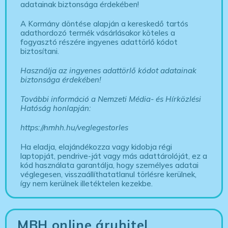
adatainak biztonsága érdekében!
A Kormány döntése alapján a kereskedő tartós
adathordozó termék vásárlásakor köteles a
fogyasztó részére ingyenes adattörlő kódot
biztosítani.
Használja az ingyenes adattörlő kódot adatainak
biztonsága érdekében!
További információ a Nemzeti Média- és Hírközlési
Hatóság honlapján:
https://nmhh.hu/veglegestorles
Ha eladja, elajándékozza vagy kidobja régi
laptopját, pendrive-ját vagy más adattárolóját, ez a
kód használata garantálja, hogy személyes adatai
véglegesen, visszaállíthatatlanul törlésre kerülnek,
így nem kerülnek illetéktelen kezekbe.
MBH online áruhitel