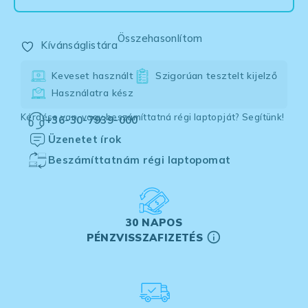
Összehasonlítom
Kívánságlistára
Keveset használt
Szigorúan tesztelt kijelző
Használatra kész
Kérdése van, vagy beszámíttatná régi laptopját? Segítünk!
+36-30-7939-000
Üzenetet írok
Beszámíttatnám régi laptopomat
30 NAPOS
PÉNZVISSZAFIZETÉS