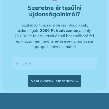
Szeretne értesülni
újdonságainkról?
Szakértői tippek, érdekes blogcikkek,
újdonságok,
2000 Ft kedvezmény,
mely
70.000 Ft feletti vásárlásnál használható fel,
és vissza nem térő lehetőségek a minőségi
laptopok univerzumából.
E-mail-cím
Nem akarok lemaradni →