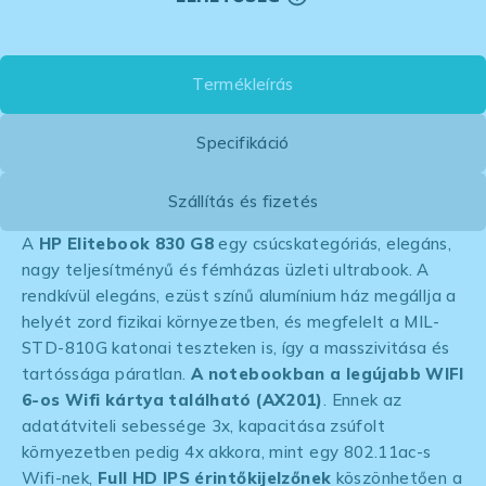
Termékleírás
Specifikáció
Szállítás és fizetés
A
HP Elitebook 830 G8
egy csúcskategóriás, elegáns,
nagy teljesítményű és fémházas üzleti ultrabook. A
rendkívül elegáns, ezüst színű alumínium ház megállja a
helyét zord fizikai környezetben, és megfelelt a MIL-
STD-810G katonai teszteken is, így a masszivitása és
tartóssága páratlan.
A notebookban a legújabb WIFI
6-os Wifi kártya található (AX201)
. Ennek az
adatátviteli sebessége 3x, kapacitása zsúfolt
környezetben pedig 4x akkora, mint egy 802.11ac-s
Wifi-nek,
Full HD IPS
érintőkijelzőnek
köszönhetően a