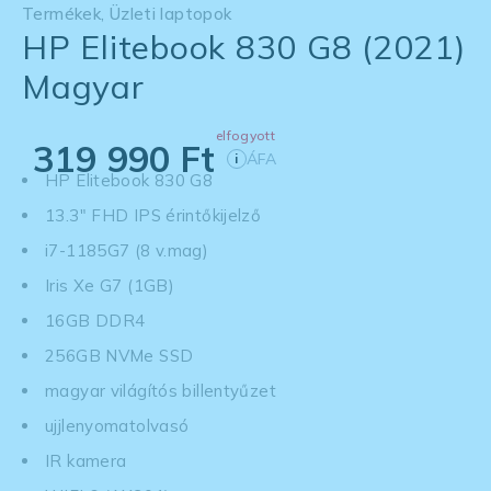
Termékek
,
Üzleti laptopok
HP Elitebook 830 G8 (2021)
Magyar
elfogyott
319 990
Ft
ÁFA
i
HP Elitebook 830 G8
13.3" FHD IPS érintőkijelző
i7-1185G7 (8 v.mag)
Iris Xe G7 (1GB)
16GB DDR4
256GB NVMe SSD
magyar világítós billentyűzet
ujjlenyomatolvasó
IR kamera