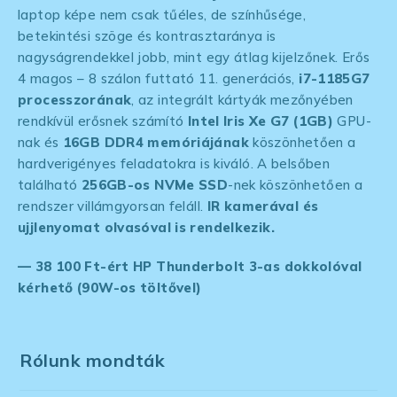
laptop képe nem csak tűéles, de színhűsége,
betekintési szöge és kontrasztaránya is
nagyságrendekkel jobb, mint egy átlag kijelzőnek. Erős
4 magos – 8 szálon futtató 11. generációs,
i7-1185G7
processzorának
, az integrált kártyák mezőnyében
rendkívül erősnek számító
Intel Iris Xe G7
(1GB)
GPU-
nak és
16GB DDR4 memóriájának
köszönhetően a
hardverigényes feladatokra is kiváló. A belsőben
található
256GB-os NVMe SSD
-nek köszönhetően a
rendszer villámgyorsan feláll.
IR kamerával és
ujjlenyomat olvasóval is rendelkezik.
— 38 100 Ft-ért HP Thunderbolt 3-as dokkolóval
kérhető (90W-os töltővel)
Rólunk mondták