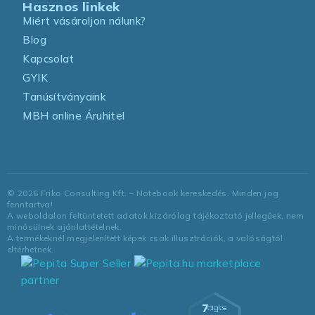
Hasznos linkek
Miért vásároljon nálunk?
Blog
Kapcsolat
GYIK
Tanúsítványaink
MBH online Áruhitel
©
2026
Friko Consulting Kft. – Notebook kereskedés. Minden jog
fenntartva!
A weboldalon feltüntetett adatok kizárólag tájékoztató jellegűek, nem
minősülnek ajánlattételnek.
A termékeknél megjelenített képek csak illusztrációk, a valóságtól
eltérhetnek.
marketplace
partner