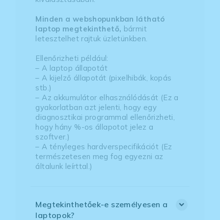
Minden a webshopunkban látható
laptop megtekinthető,
bármit
letesztelhet rajtuk üzletünkben.
Ellenőrizheti például:
– A laptop állapotát
– A kijelző állapotát (pixelhibák, kopás
stb.)
– Az akkumulátor elhasználódását (Ez a
gyakorlatban azt jelenti, hogy egy
diagnosztikai programmal ellenőrizheti,
hogy hány %-os állapotot jelez a
szoftver.)
– A tényleges hardverspecifikációt (Ez
természetesen meg fog egyezni az
általunk leírttal.)
Megtekinthetőek-e személyesen a
laptopok?