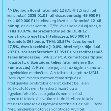
1
A
Digiloan Rövid futamidő 12
(DLRF12) áruhitel
konstrukció
2025.01.01-től visszavonásig
,
49 900 Ft
és 1 000 000 Ft
hitelösszeg között, a futamidő
12-48
hónap
, az éves kamat 17,5%, éves kezelési díj nincs, a
THM 18,97%.
Reprezentatív példa DLRF12
konstrukció esetén: Hitelösszeg: 500 000 Ft,
futamidő: 36 hónap, THM: 18,97%, éves kamat:
17,5%, éves kezelési díj: 0,0%, hitel teljes díja: 146
237 Ft, törlesztőrészlet: 17 951 Ft, visszafizetendő
teljes hitelösszeg: 646 237 Ft.
A kamatozás típusa:
rögzített, a Szerződés teljes futamidejére (fix
kamatozás)
. A Bank nem jogosult az ügyleti kamatot
egyoldalúan módosítani. A hitelbírálat jogát az MBH
Bank Nyrt. minden esetben fenntartja és a
hiteligénylés bírálatakor önerőt kérhet be. Jelen
tájékoztatás nem teljeskörű, kizárólag a
figyelemfelkeltést szolgálja és nem minősül
ajánlattételnek. A hivatkozott áruhitelkonstrukció
részletes leírását és igénylési feltélteleit az MBH Bank
Nyrt. mindenkor hatályos vonatkozó Áruhitel