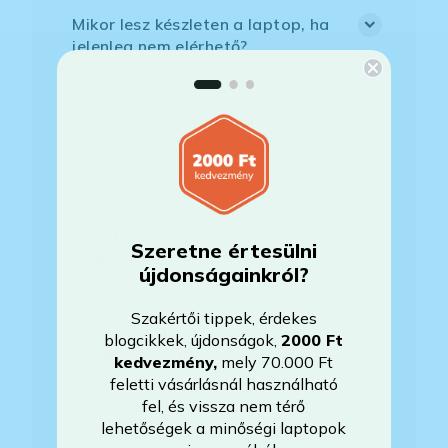
Mikor lesz készleten a laptop, ha
jelenleg nem elérhető?
Mikor vehetem át a rendelésem, ha
esetleg bővítést is kértem?
Mikor kapom meg a házhoz
szállítással megrendelt
Szeretne értesülni
termékemet?
újdonságainkról?
Szakértői tippek, érdekes
Milyen szoftverek vannak előre
blogcikkek, újdonságok,
2000 Ft
telepítve a laptopra?
kedvezmény
,
mely 70.000 Ft
feletti vásárlásnál használható
fel, és vissza nem térő
Mit jelent, hogy magyar/magyar
lehetőségek a minőségi laptopok
kiosztású európai/külföldi kiosztású