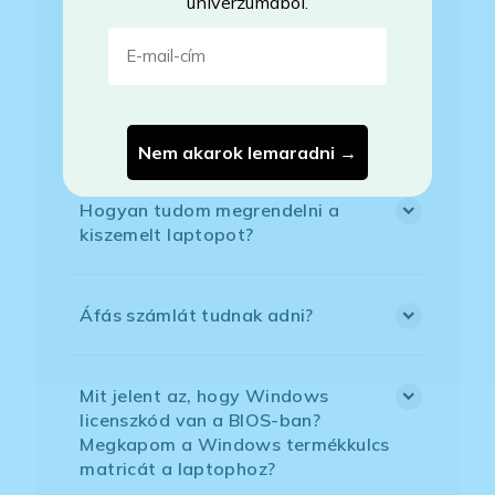
univerzumából.
a billentyűzet?
E-mail-cím
Bankkártyával tudok Önöknél
fizetni?
Nem akarok lemaradni →
Hogyan tudom megrendelni a
kiszemelt laptopot?
Áfás számlát tudnak adni?
Mit jelent az, hogy Windows
licenszkód van a BIOS-ban?
Megkapom a Windows termékkulcs
matricát a laptophoz?