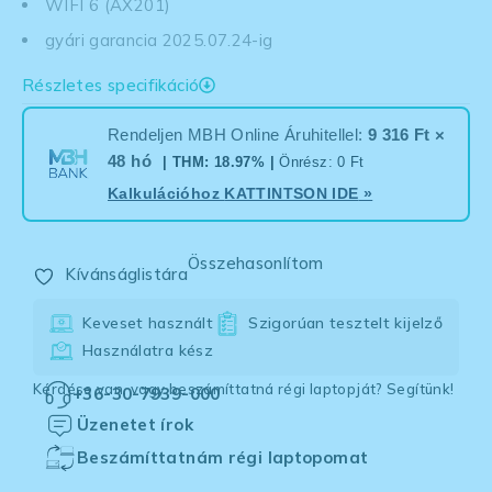
WIFI 6 (AX201)
gyári garancia 2025.07.24-ig
Részletes specifikáció
Rendeljen MBH Online Áruhitellel:
9 316 Ft ×
48 hó
| THM: 18.97% |
Önrész: 0 Ft
Kalkulációhoz
KATTINTSON IDE
»
Összehasonlítom
Kívánságlistára
Keveset használt
Szigorúan tesztelt kijelző
Használatra kész
Kérdése van, vagy beszámíttatná régi laptopját? Segítünk!
+36-30-7939-000
Üzenetet írok
Beszámíttatnám régi laptopomat