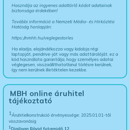
Használja az ingyenes adattörlő kódot adatainak
biztonsága érdekében!
További információ a Nemzeti Média- és Hírközlési
Hatóság honlapján:
https://nmhh.hu/veglegestorles
Ha eladja, elajándékozza vagy kidobja régi
laptopját, pendrive-ját vagy más adattárolóját, ez a
kód használata garantálja, hogy személyes adatai
véglegesen, visszaállíthatatlanul törlésre kerülnek,
így nem kerülnek illetéktelen kezekbe.
MBH online áruhitel
tájékoztató
1
Áruhitelkonstrukció érvényessége: 2025.01.01-től
visszavonásig
1
Digiloan Rövid futamidő 12