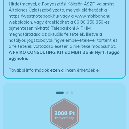
Hirdetményei, a Fogyasztási Kölcsön ÁSZF, valamint
Általános Üzletszabályzata, melyek elérhetőek a
https://westnotebook.hu/
vagy a www.mbhbank.hu
weboldalon, vagy érdeklődhet a 06 80 350 350-es
díjmentesen hívható Telebankon! A THM
meghatározása az aktuális feltételek, illetve a
hatályos jogszabályok figyelembevételével történt és
a feltételek változása esetén a mértéke módosulhat.
A FRIKO CONSULTING Kft az MBH Bank Nyrt. függő
ügynöke
.
További információk
ezen a linken
érhetőek el.